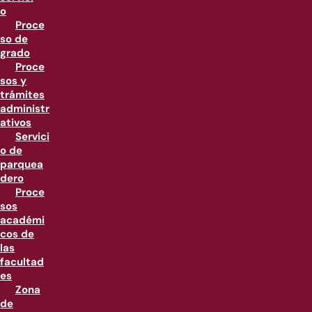
o
Proce
so de
grado
Proce
sos y
trámites
administr
ativos
Servici
o de
parquea
dero
Proce
sos
académi
cos de
las
facultad
es
Zona
de