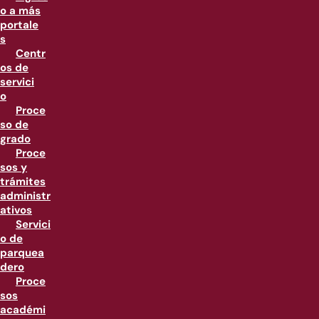
o a más
portale
s
Centr
os de
servici
o
Proce
so de
grado
Proce
sos y
trámites
administr
ativos
Servici
o de
parquea
dero
Proce
sos
académi