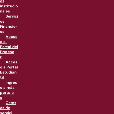
os
institucio
nales
Servici
os
Financier
os
Acces
o al
Portal del
Profeso
r
Acces
o a Portal
Estudian
til
Ingres
o a más
portale
s
Centr
os de
servici