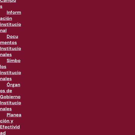
Campu
s
Inform
ación
institucio
nal
Docu
mentos
Institucio
nales
Símbo
los
institucio
nales
Órgan
os de
Gobierno
Institucio
nales
Planea
ción y
Efectivid
ad