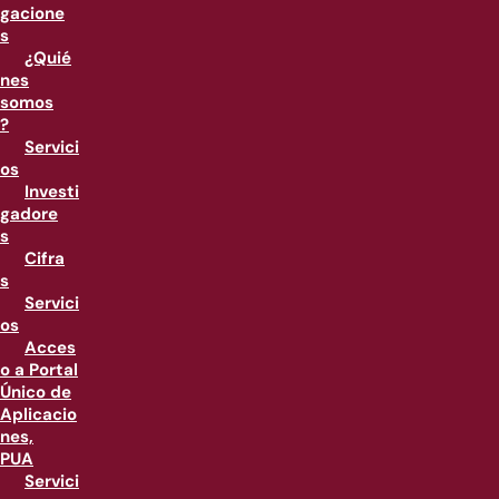
gacione
s
¿Quié
nes
somos
?
Servici
os
Investi
gadore
s
Cifra
s
Servici
os
Acces
o a Portal
Único de
Aplicacio
nes,
PUA
Servici