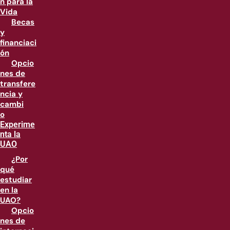
n para la
Vida
Becas
y
financiaci
ón
Opcio
nes de
transfere
ncia y
cambi
o
Experime
nta la
UAO
¿Por
qué
estudiar
en la
UAO?
Opcio
nes de