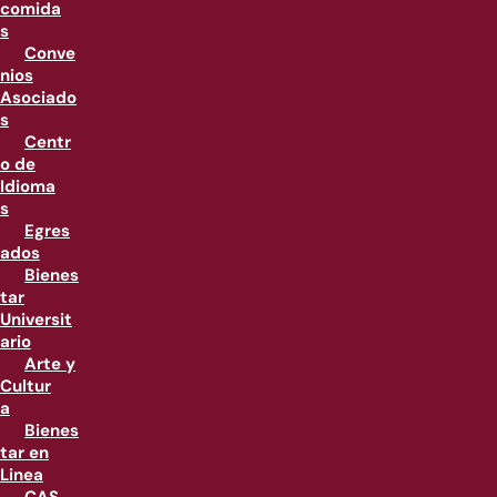
comida
s
Conve
nios
Asociado
s
Centr
o de
Idioma
s
Egres
ados
Bienes
tar
Universit
ario
Arte y
Cultur
a
Bienes
tar en
Linea