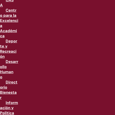
CAS
A
Centr
o para la
Excelenci
a
Académi
ca
Depor
te y
Recreaci
ón
Desarr
ollo
Human
o
Direct
orio
Bienesta
r
Inform
ación y
Política