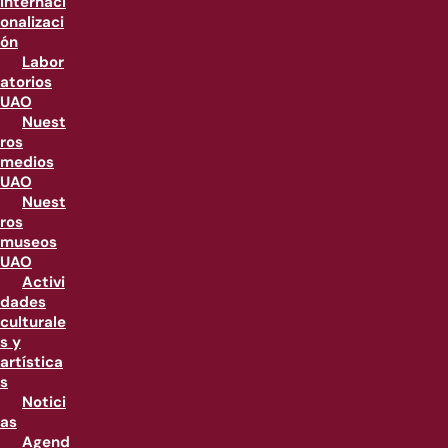
internaci
onalizaci
ón
Labor
atorios
UAO
Nuest
ros
medios
UAO
Nuest
ros
museos
UAO
Activi
dades
culturale
s y
artística
s
Notici
as
Agend