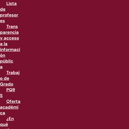
Lista
de
profesor
es
Trans
parencia
y acceso
a la
informaci
ón
públic
a
Trabaj
o de
Grado
PQR
S
Oferta
académi
ca
¿En
qué