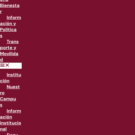
Bienesta
r
Inform
ación y
Política
s
Trans
porte y
Movilida
d
Institu
ción
Nuest
ro
Campu
s
Inform
ación
institucio
nal