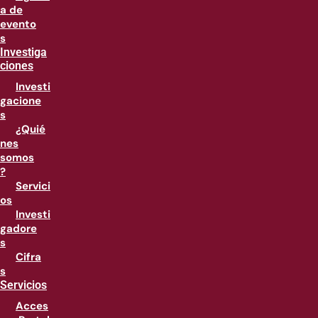
a de
evento
s
Investiga
ciones
Investi
gacione
s
¿Quié
nes
somos
?
Servici
os
Investi
gadore
s
Cifra
s
Servicios
Acces