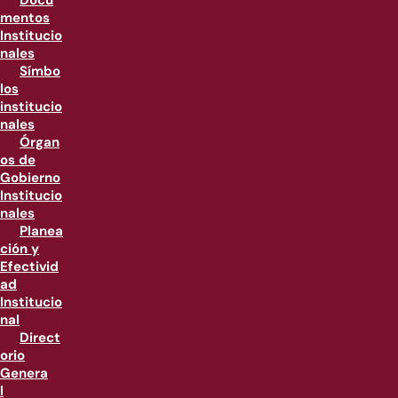
Docu
mentos
Institucio
nales
Símbo
los
institucio
nales
Órgan
os de
Gobierno
Institucio
nales
Planea
ción y
Efectivid
ad
Institucio
nal
Direct
orio
Genera
l