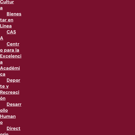
Cultur
a
Bienes
tar en
Linea
CAS
A
Centr
o para la
Excelenci
a
Académi
ca
Depor
te y
Recreaci
ón
Desarr
ollo
Human
o
Direct
orio