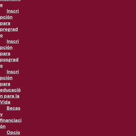
e
Inscri
pción
para
pregrad
o
Inscri
pción
para
posgrad
o
Inscri
pción
para
educació
n para la
Vida
Becas
y
financiaci
ón
Opcio