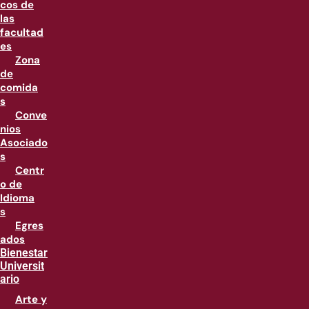
cos de
las
facultad
es
Zona
de
comida
s
Conve
nios
Asociado
s
Centr
o de
Idioma
s
Egres
ados
Bienestar
Universit
ario
Arte y