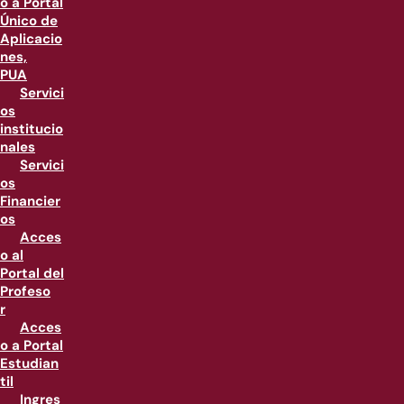
o a Portal
Único de
Aplicacio
nes,
PUA
Servici
os
institucio
nales
Servici
os
Financier
os
Acces
o al
Portal del
Profeso
r
Acces
o a Portal
Estudian
til
Ingres