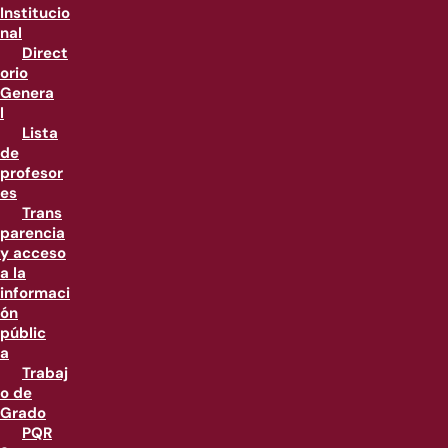
Institucio
nal
Direct
orio
Genera
l
Lista
de
profesor
es
Trans
parencia
y acceso
a la
informaci
ón
públic
a
Trabaj
o de
Grado
PQR