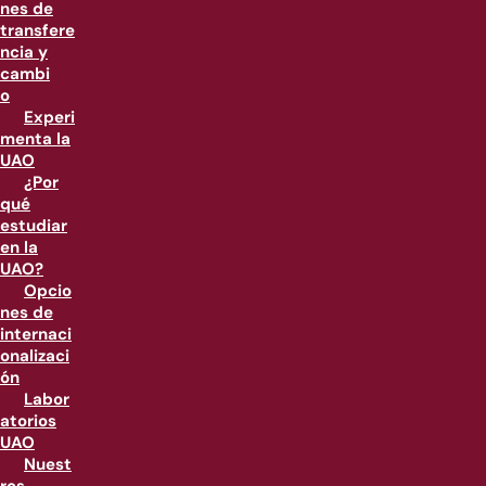
nes de
transfere
ncia y
cambi
o
Experi
menta la
UAO
¿Por
qué
estudiar
en la
UAO?
Opcio
nes de
internaci
onalizaci
ón
Labor
atorios
UAO
Nuest