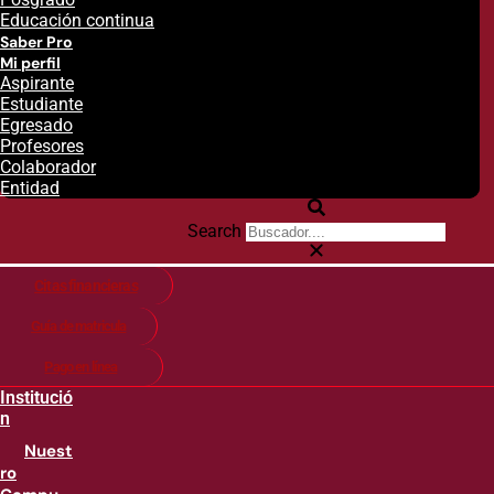
Educación continua
Saber Pro
Mi perfil
Aspirante
Estudiante
Egresado
Profesores
Colaborador
Entidad
Search
Citas financieras
Guía de matricula
Pago en línea
Institució
n
Nuest
ro