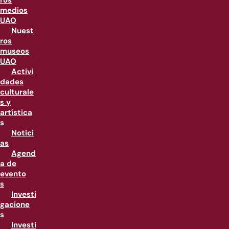
ros
medios
UAO
Nuest
ros
museos
UAO
Activi
dades
culturale
s y
artística
s
Notici
as
Agend
a de
evento
s
Investi
gacione
s
Investi