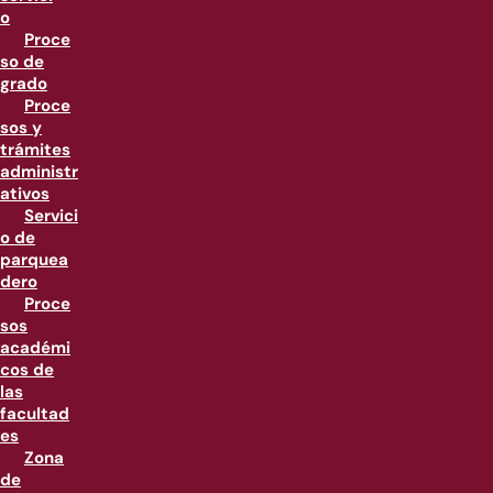
o
Proce
so de
grado
Proce
sos y
trámites
administr
ativos
Servici
o de
parquea
dero
Proce
sos
académi
cos de
las
facultad
es
Zona
de