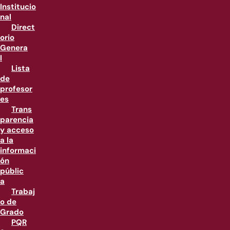
Institucio
nal
Direct
orio
Genera
l
Lista
de
profesor
es
Trans
parencia
y acceso
a la
informaci
ón
públic
a
Trabaj
o de
Grado
PQR