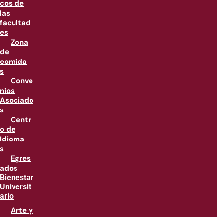
cos de
las
facultad
es
Zona
de
comida
s
Conve
nios
Asociado
s
Centr
o de
Idioma
s
Egres
ados
Bienestar
Universit
ario
Arte y