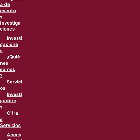
a de
evento
s
Investiga
ciones
Investi
gacione
s
¿Quié
nes
somos
?
Servici
os
Investi
gadore
s
Cifra
s
Servicios
Acces