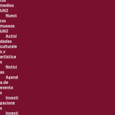
ros
medios
UAO
Nuest
ros
museos
UAO
Activi
dades
culturale
s y
artística
s
Notici
as
Agend
a de
evento
s
Investi
gacione
s
Investi