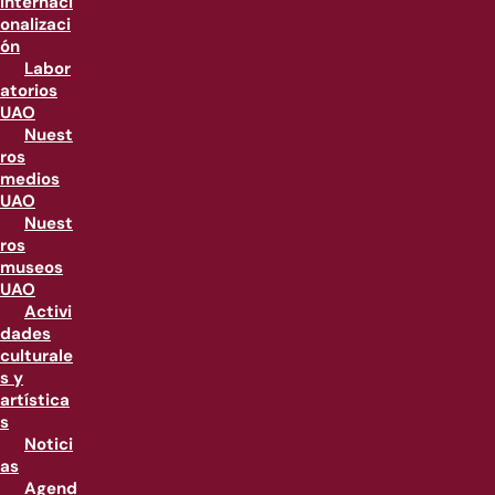
internaci
onalizaci
ón
Labor
atorios
UAO
Nuest
ros
medios
UAO
Nuest
ros
museos
UAO
Activi
dades
culturale
s y
artística
s
Notici
as
Agend