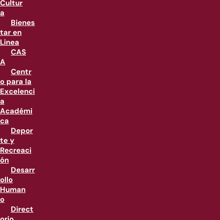
Cultur
a
Bienes
tar en
Linea
CAS
A
Centr
o para la
Excelenci
a
Académi
ca
Depor
te y
Recreaci
ón
Desarr
ollo
Human
o
Direct
orio