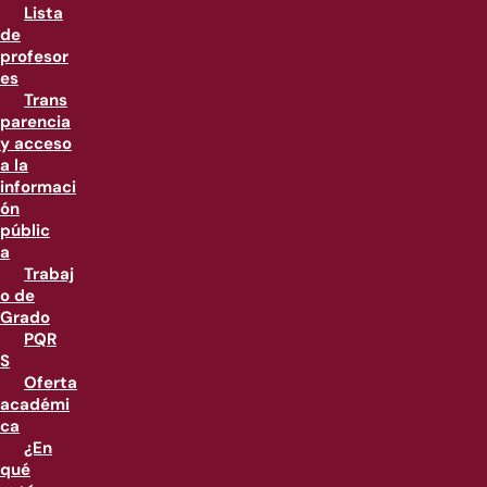
Lista
de
profesor
es
Trans
parencia
y acceso
a la
informaci
ón
públic
a
Trabaj
o de
Grado
PQR
S
Oferta
académi
ca
¿En
qué