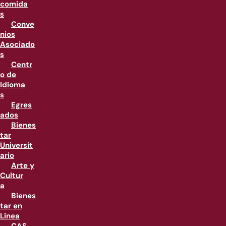
comida
s
Conve
nios
Asociado
s
Centr
o de
Idioma
s
Egres
ados
Bienes
tar
Universit
ario
Arte y
Cultur
a
Bienes
tar en
Linea