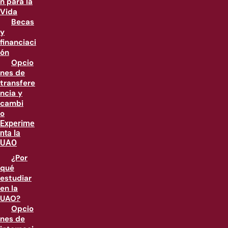
n para la
Vida
Becas
y
financiaci
ón
Opcio
nes de
transfere
ncia y
cambi
o
Experime
nta la
UAO
¿Por
qué
estudiar
en la
UAO?
Opcio
nes de