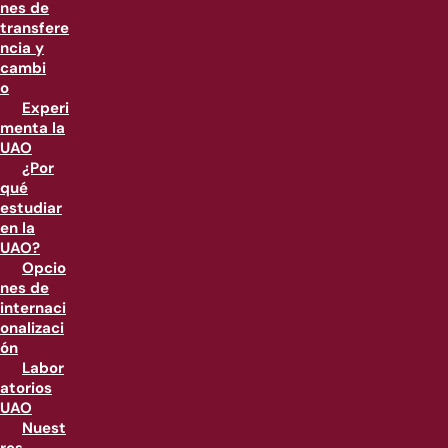
nes de
transfere
ncia y
cambi
o
Experi
menta la
UAO
¿Por
qué
estudiar
en la
UAO?
Opcio
nes de
internaci
onalizaci
ón
Labor
atorios
UAO
Nuest