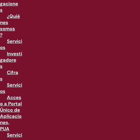
gacione
s
¿Quié
nes
somos
?
Servici
os
Investi
gadore
s
Cifra
s
Servici
os
Acces
o a Portal
Único de
Aplicacio
nes,
PUA
Servici