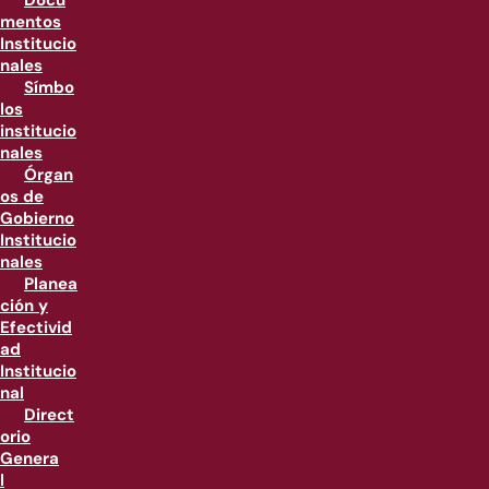
Docu
mentos
Institucio
nales
Símbo
los
institucio
nales
Órgan
os de
Gobierno
Institucio
nales
Planea
ción y
Efectivid
ad
Institucio
nal
Direct
orio
Genera
l