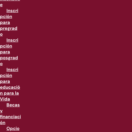
e
Inscri
pción
para
pregrad
o
Inscri
pción
para
posgrad
o
Inscri
pción
para
educació
n para la
Vida
Becas
y
financiaci
ón
Opcio