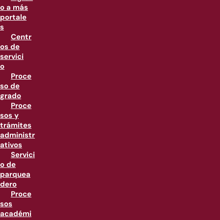
o a más
portale
s
Centr
os de
servici
o
Proce
so de
grado
Proce
sos y
trámites
administr
ativos
Servici
o de
parquea
dero
Proce
sos
académi