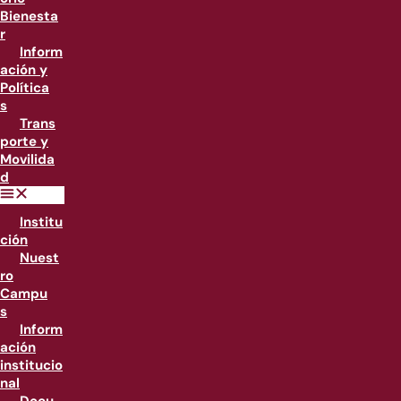
Bienesta
r
Inform
ación y
Política
s
Trans
porte y
Movilida
d
Institu
ción
Nuest
ro
Campu
s
Inform
ación
institucio
nal