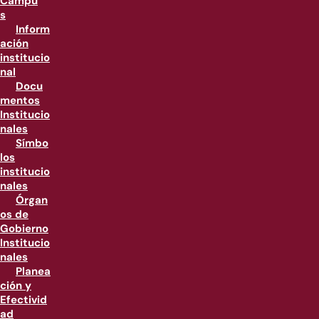
Campu
s
Inform
ación
institucio
nal
Docu
mentos
Institucio
nales
Símbo
los
institucio
nales
Órgan
os de
Gobierno
Institucio
nales
Planea
ción y
Efectivid
ad