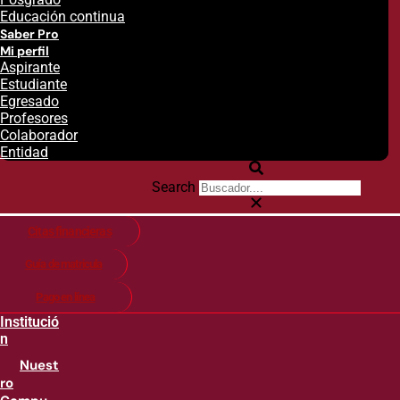
Educación continua
Saber Pro
Mi perfil
Aspirante
Estudiante
Egresado
Profesores
Colaborador
Entidad
Search
Citas financieras
Guía de matricula
Pago en línea
Institució
n
Nuest
ro