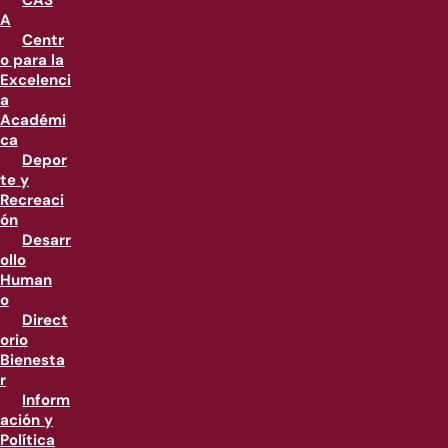
CAS
A
Centr
o para la
Excelenci
a
Académi
ca
Depor
te y
Recreaci
ón
Desarr
ollo
Human
o
Direct
orio
Bienesta
r
Inform
ación y
Política