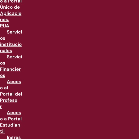
o a Portal
Único de
Aplicacio
nes,
PUA
Servici
os
institucio
nales
Servici
os
Financier
os
Acces
o al
Portal del
Profeso
r
Acces
o a Portal
Estudian
til
Ingres