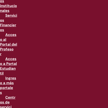
os
institucio
nales
Servici
os
Financier
os
Acces
o al
Portal del
Profeso
r
Acces
o a Portal
Estudian
til
Ingres
o a más
portale
s
Centr
os de
servici