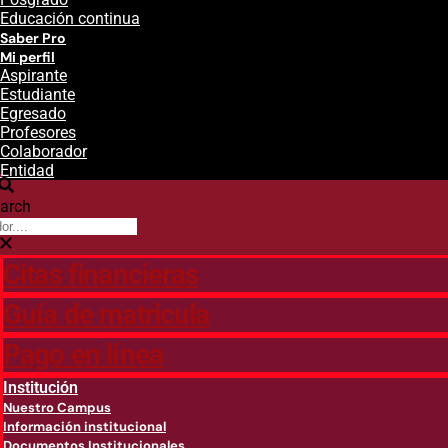
Educación continua
Saber Pro
Mi perfil
Aspirante
Estudiante
Egresado
Profesores
Colaborador
Entidad
arch
Citas financieras
Guía de matricula
Pago en línea
Institución
Nuestro Campus
Información institucional
Documentos Institucionales