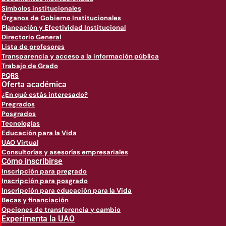
Símbolos institucionales
Órganos de Gobierno Institucionales
Planeación y Efectividad Institucional
Directorio General
Lista de profesores
Transparencia y acceso a la información pública
Trabajo de Grado
PQRS
Oferta académica
¿En qué estás interesado?
Pregrados
Posgrados
Tecnologías
Educación para la Vida
UAO Virtual
Consultorías y asesorías empresariales
Cómo inscribirse
Inscripción para pregrado
Inscripción para posgrado
Inscripción para educación para la Vida
Becas y financiación
Opciones de transferencia y cambio
Experimenta la UAO