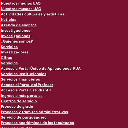
Nuestros medios UAO
Nuestros museos UAO
Actividades culturales y artísticas
Noticias
Agenda de eventos
Investigaciones
Investigaciones
¿Quiénes somos?
Servicios
Investigadores
Cifras
Servicios
Acceso a Portal Único de Aplicaciones, PUA
Servicios institucionales
Servicios Financieros
Acceso al Portal del Profesor
Acceso a Portal Estudiantil
Ingreso a más portales
Centros de servicio
Proceso de grado
Procesos y trámites administrativos
Servicio de parqueadero
Procesos académicos de las facultades