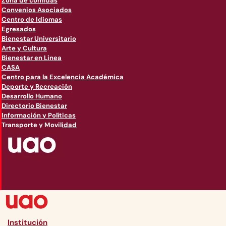
Zona de comidas
Convenios Asociados
Centro de Idiomas
Egresados
Bienestar Universitario
Arte y Cultura
Bienestar en Linea
CASA
Centro para la Excelencia Académica
Deporte y Recreación
Desarrollo Humano
Directorio Bienestar
Información y Políticas
Transporte y Movilidad
Institución