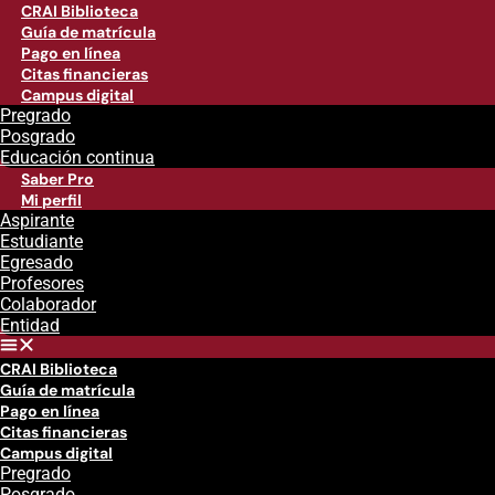
CRAI Biblioteca
Guía de matrícula
Pago en línea
Citas financieras
Campus digital
Pregrado
Posgrado
Educación continua
Saber Pro
Mi perfil
Aspirante
Estudiante
Egresado
Profesores
Colaborador
Entidad
CRAI Biblioteca
Guía de matrícula
Pago en línea
Citas financieras
Campus digital
Pregrado
Posgrado