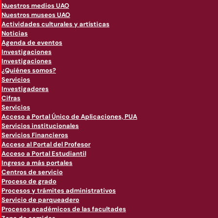
Nuestros medios UAO
Nuestros museos UAO
Actividades culturales y artísticas
Noticias
Agenda de eventos
Investigaciones
Investigaciones
¿Quiénes somos?
Servicios
Investigadores
Cifras
Servicios
Acceso a Portal Único de Aplicaciones, PUA
Servicios institucionales
Servicios Financieros
Acceso al Portal del Profesor
Acceso a Portal Estudiantil
Ingreso a más portales
Centros de servicio
Proceso de grado
Procesos y trámites administrativos
Servicio de parqueadero
Procesos académicos de las facultades