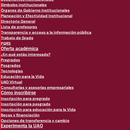
Símbolos institucionales
Órganos de Gobierno Institucionales
Planeación y Efectividad Institucional
Directorio General
Lista de profesores
Transparencia y acceso a la información pública
Trabajo de Grado
PQRS
Oferta académica
¿En qué estás interesado?
Pregrados
Posgrados
Tecnologías
Educación para la Vida
UAO Virtual
Consultorías y asesorías empresariales
Cómo inscribirse
Inscripción para pregrado
Inscripción para posgrado
Inscripción para educación para la Vida
Becas y financiación
Opciones de transferencia y cambio
Experimenta la UAO