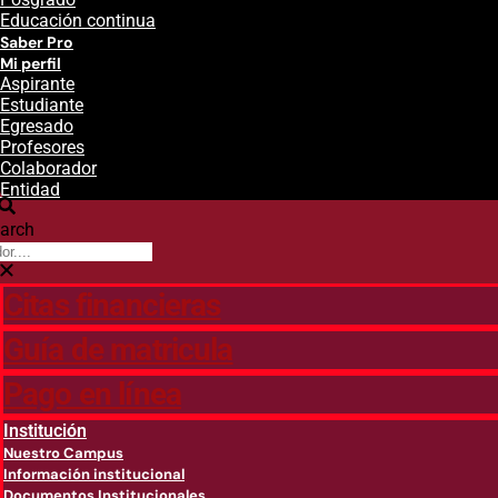
Educación continua
Saber Pro
Mi perfil
Aspirante
Estudiante
Egresado
Profesores
Colaborador
Entidad
arch
Citas financieras
Guía de matricula
Pago en línea
Institución
Nuestro Campus
Información institucional
Documentos Institucionales