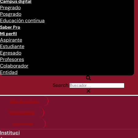
Campus digital
Pregrado
Posgrado
Educación continua
Saber Pro
Mi perfil
Aspirante
Estudiante
Egresado
Profesores
Colaborador
Entidad
Search
Citas financieras
Guía de matricula
Pago en línea
Instituci