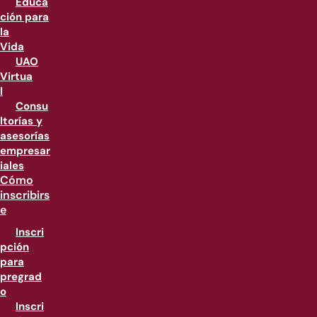
Educa
ción para
la
Vida
UAO
Virtua
l
Consu
ltorías y
asesorías
empresar
iales
Cómo
inscribirs
e
Inscri
pción
para
pregrad
o
Inscri