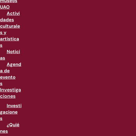
museos
UAO
Activi
dades
culturale
s y
artística
s
Notici
as
Agend
a de
evento
s
Investiga
ciones
Investi
gacione
s
¿Quié
nes