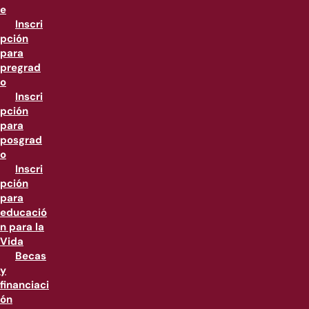
e
Inscri
pción
para
pregrad
o
Inscri
pción
para
posgrad
o
Inscri
pción
para
educació
n para la
Vida
Becas
y
financiaci
ón