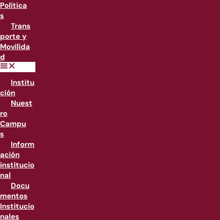
Política
s
Trans
porte y
Movilida
d
Institu
ción
Nuest
ro
Campu
s
Inform
ación
institucio
nal
Docu
mentos
Institucio
nales