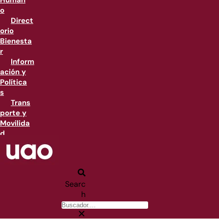
Human
o
Direct
orio
Bienesta
r
Inform
ación y
Política
s
Trans
porte y
Movilida
d
Searc
h