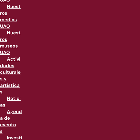
UAO
Nuest
ros
medios
UAO
Nuest
ros
museos
UAO
Activi
dades
culturale
s y
artística
s
Notici
as
Agend
a de
evento
s
Investi