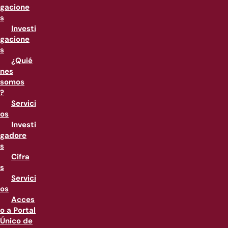
gacione
s
Investi
gacione
s
¿Quié
nes
somos
?
Servici
os
Investi
gadore
s
Cifra
s
Servici
os
Acces
o a Portal
Único de