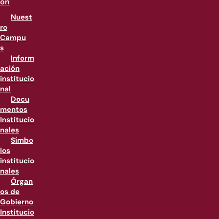
ón
Nuest
ro
Campu
s
Inform
ación
institucio
nal
Docu
mentos
Institucio
nales
Símbo
los
institucio
nales
Órgan
os de
Gobierno
Institucio