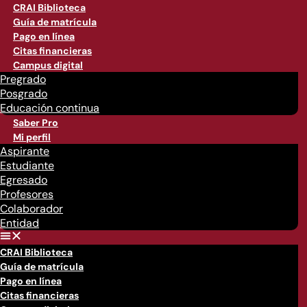
CRAI Biblioteca
Guía de matrícula
Pago en línea
Citas financieras
Campus digital
Pregrado
Posgrado
Educación continua
Saber Pro
Mi perfil
Aspirante
Estudiante
Egresado
Profesores
Colaborador
Entidad
CRAI Biblioteca
Guía de matrícula
Pago en línea
Citas financieras