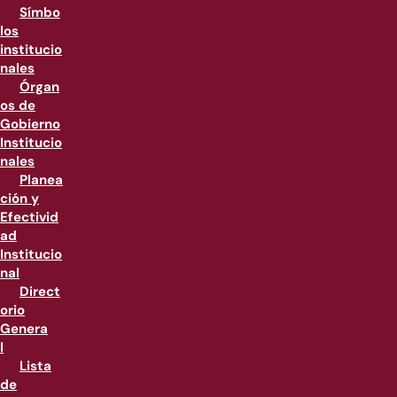
Símbo
los
institucio
nales
Órgan
os de
Gobierno
Institucio
nales
Planea
ción y
Efectivid
ad
Institucio
nal
Direct
orio
Genera
l
Lista
de