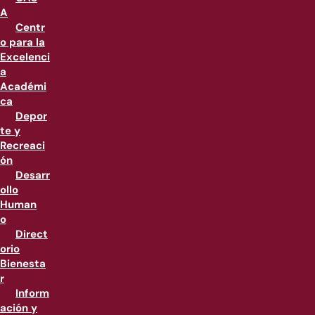
A
Centr
o para la
Excelenci
a
Académi
ca
Depor
te y
Recreaci
ón
Desarr
ollo
Human
o
Direct
orio
Bienesta
r
Inform
ación y