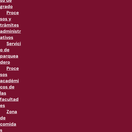
so de
grado
Proce
sos y
trámites
administr
ativos
Servici
o de
parquea
dero
Proce
sos
académi
cos de
las
facultad
es
Zona
de
comida
s