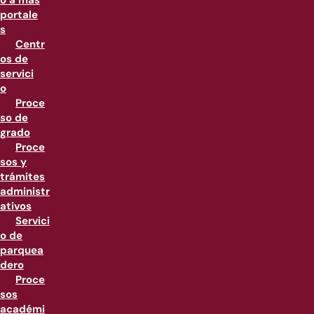
o a más
portale
s
Centr
os de
servici
o
Proce
so de
grado
Proce
sos y
trámites
administr
ativos
Servici
o de
parquea
dero
Proce
sos
académi