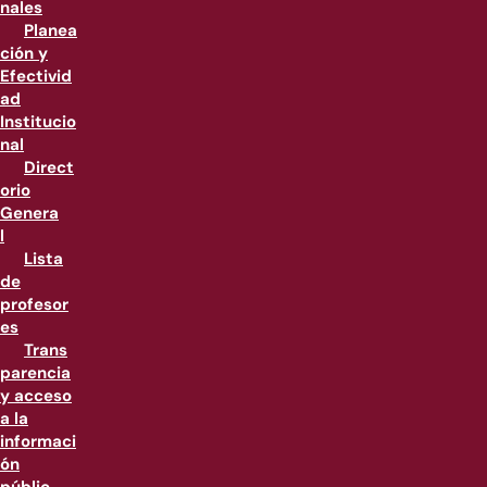
nales
Planea
ción y
Efectivid
ad
Institucio
nal
Direct
orio
Genera
l
Lista
de
profesor
es
Trans
parencia
y acceso
a la
informaci
ón