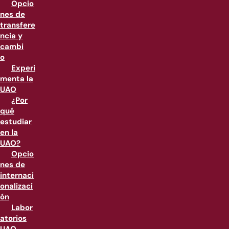
Opcio
nes de
transfere
ncia y
cambi
o
Experi
menta la
UAO
¿Por
qué
estudiar
en la
UAO?
Opcio
nes de
internaci
onalizaci
ón
Labor
atorios