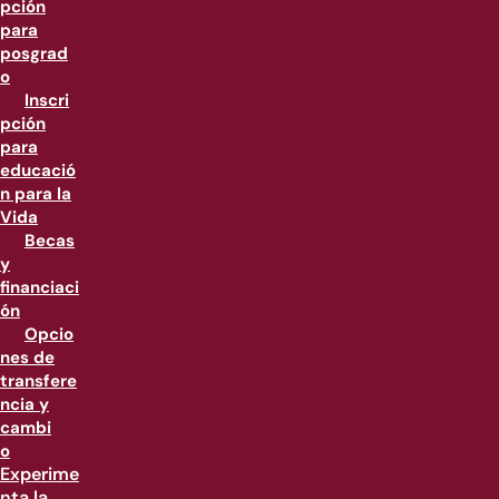
pción
para
posgrad
o
Inscri
pción
para
educació
n para la
Vida
Becas
y
financiaci
ón
Opcio
nes de
transfere
ncia y
cambi
o
Experime
nta la