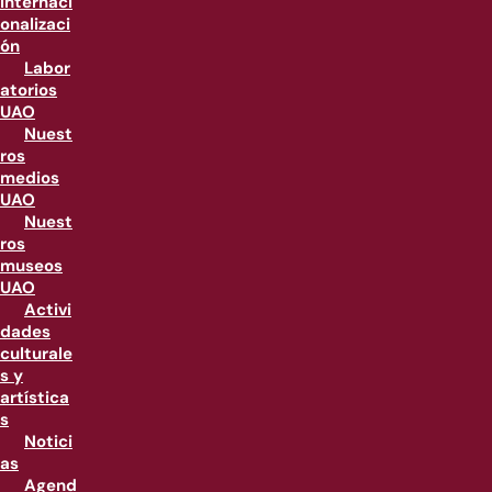
internaci
onalizaci
ón
Labor
atorios
UAO
Nuest
ros
medios
UAO
Nuest
ros
museos
UAO
Activi
dades
culturale
s y
artística
s
Notici
as
Agend