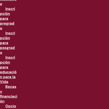
e
Inscri
pción
para
pregrad
o
Inscri
pción
para
posgrad
o
Inscri
pción
para
educació
n para la
Vida
Becas
y
financiaci
ón
Opcio