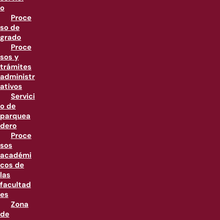
o
Proce
so de
grado
Proce
sos y
trámites
administr
ativos
Servici
o de
parquea
dero
Proce
sos
académi
cos de
las
facultad
es
Zona
de