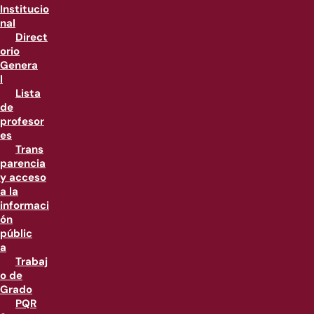
Institucio
nal
Direct
orio
Genera
l
Lista
de
profesor
es
Trans
parencia
y acceso
a la
informaci
ón
públic
a
Trabaj
o de
Grado
PQR