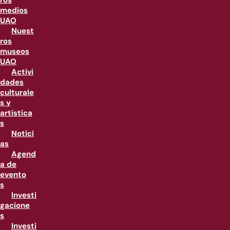
ros
medios
UAO
Nuest
ros
museos
UAO
Activi
dades
culturale
s y
artística
s
Notici
as
Agend
a de
evento
s
Investi
gacione
s
Investi