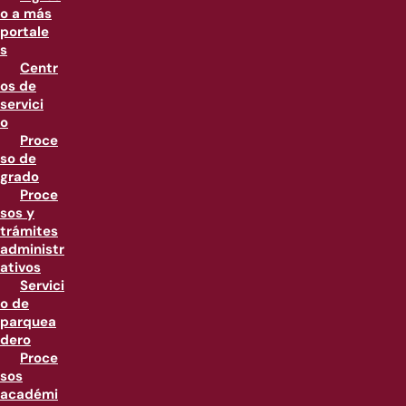
o a más
portale
s
Centr
os de
servici
o
Proce
so de
grado
Proce
sos y
trámites
administr
ativos
Servici
o de
parquea
dero
Proce
sos
académi