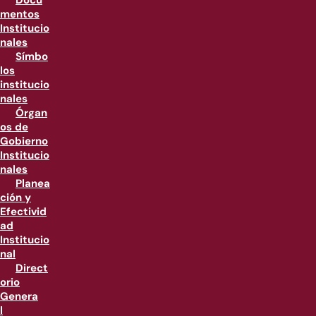
Docu
mentos
Institucio
nales
Símbo
los
institucio
nales
Órgan
os de
Gobierno
Institucio
nales
Planea
ción y
Efectivid
ad
Institucio
nal
Direct
orio
Genera
l