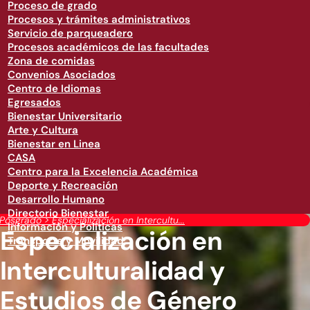
Proceso de grado
Procesos y trámites administrativos
Servicio de parqueadero
Procesos académicos de las facultades
Zona de comidas
Convenios Asociados
Centro de Idiomas
Egresados
Bienestar Universitario
Arte y Cultura
Bienestar en Linea
CASA
Centro para la Excelencia Académica
Deporte y Recreación
Desarrollo Humano
Directorio Bienestar
Posgrado
>
Especialización en Intercultu...
Información y Políticas
Especialización en
Transporte y Movilidad
Interculturalidad y
Estudios de Género