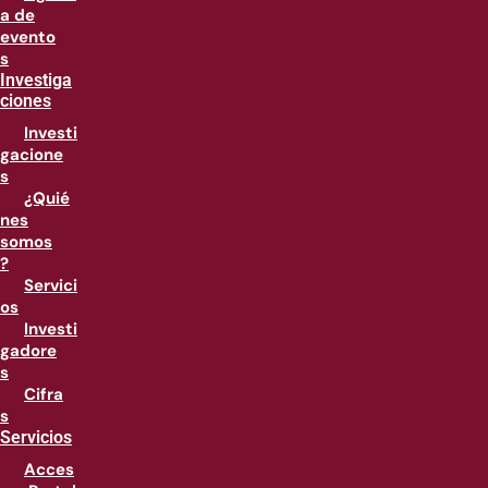
a de
evento
s
Investiga
ciones
Investi
gacione
s
¿Quié
nes
somos
?
Servici
os
Investi
gadore
s
Cifra
s
Servicios
Acces