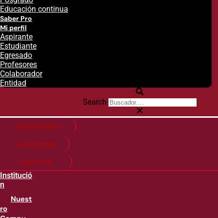
Educación continua
Saber Pro
Mi perfil
Aspirante
Estudiante
Egresado
Profesores
Colaborador
Entidad
Search
Citas financieras
Guía de matricula
Pago en línea
Institució
n
Nuest
ro