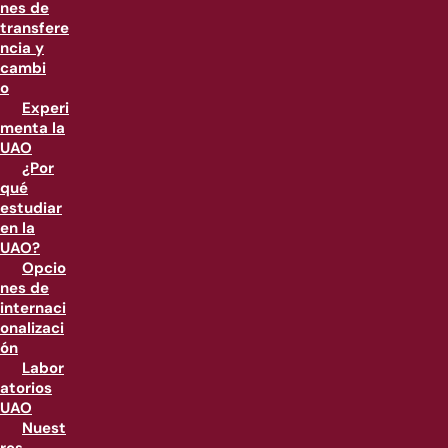
nes de
transfere
ncia y
cambi
o
Experi
menta la
UAO
¿Por
qué
estudiar
en la
UAO?
Opcio
nes de
internaci
onalizaci
ón
Labor
atorios
UAO
Nuest