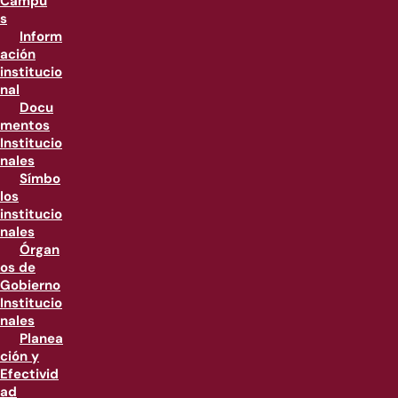
Campu
s
Inform
ación
institucio
nal
Docu
mentos
Institucio
nales
Símbo
los
institucio
nales
Órgan
os de
Gobierno
Institucio
nales
Planea
ción y
Efectivid
ad