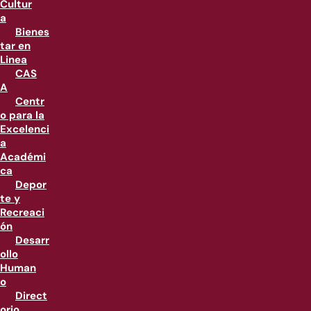
Cultur
a
Bienes
tar en
Linea
CAS
A
Centr
o para la
Excelenci
a
Académi
ca
Depor
te y
Recreaci
ón
Desarr
ollo
Human
o
Direct
orio