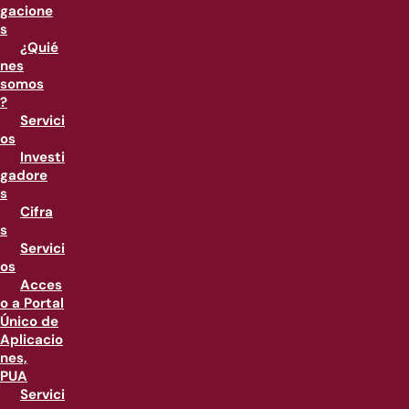
gacione
s
¿Quié
nes
somos
?
Servici
os
Investi
gadore
s
Cifra
s
Servici
os
Acces
o a Portal
Único de
Aplicacio
nes,
PUA
Servici