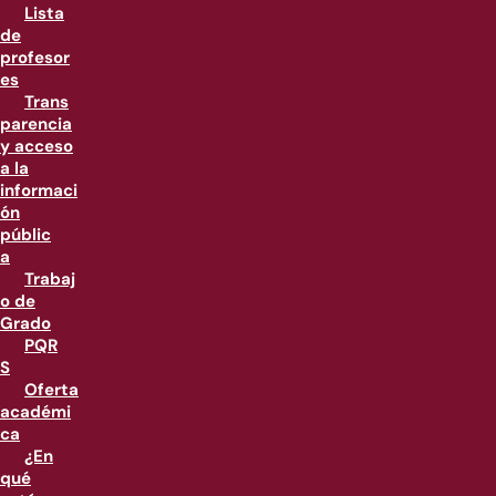
Lista
de
profesor
es
Trans
parencia
y acceso
a la
informaci
ón
públic
a
Trabaj
o de
Grado
PQR
S
Oferta
académi
ca
¿En
qué