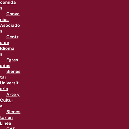
comida
s
Conve
nios
Asociado
s
Centr
o de
Idioma
s
Egres
ados
Bienes
tar
Universit
ario
Arte y
Cultur
a
Bienes
tar en
Linea