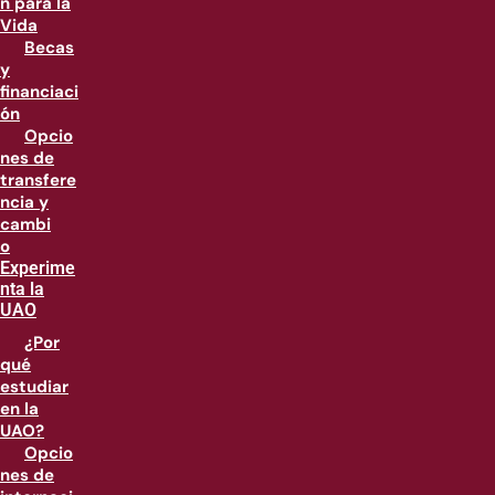
n para la
Vida
Becas
y
financiaci
ón
Opcio
nes de
transfere
ncia y
cambi
o
Experime
nta la
UAO
¿Por
qué
estudiar
en la
UAO?
Opcio
nes de