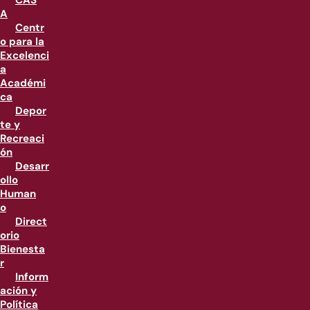
CAS
A
Centr
o para la
Excelenci
a
Académi
ca
Depor
te y
Recreaci
ón
Desarr
ollo
Human
o
Direct
orio
Bienesta
r
Inform
ación y
Política