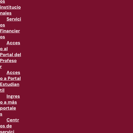
os
institucio
nales
Servici
os
Financier
os
Acces
o al
Portal del
Profeso
r
Acces
o a Portal
Estudian
til
Ingres
o a más
portale
s
Centr
os de
servici