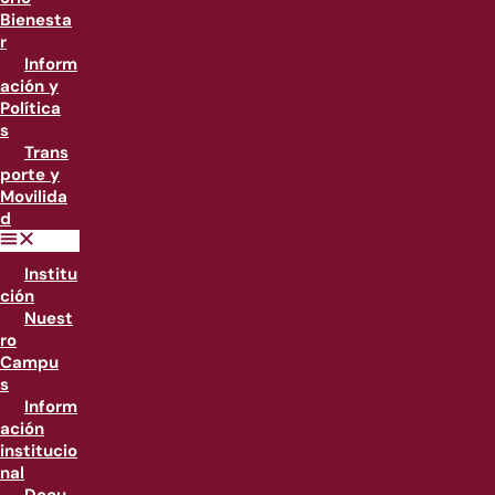
Bienesta
r
Inform
ación y
Política
s
Trans
porte y
Movilida
d
Institu
ción
Nuest
ro
Campu
s
Inform
ación
institucio
nal