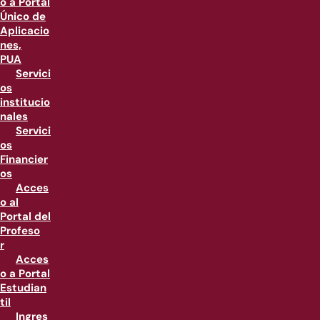
o a Portal
Único de
Aplicacio
nes,
PUA
Servici
os
institucio
nales
Servici
os
Financier
os
Acces
o al
Portal del
Profeso
r
Acces
o a Portal
Estudian
til
Ingres