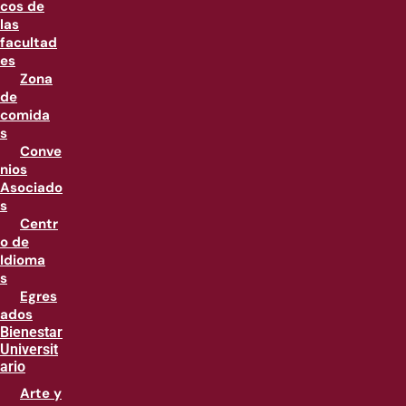
cos de
las
facultad
es
Zona
de
comida
s
Conve
nios
Asociado
s
Centr
o de
Idioma
s
Egres
ados
Bienestar
Universit
ario
Arte y