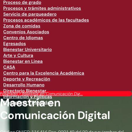
Proceso de grado
Procesos y trámites administrativos
Servicio de parqueadero
Procesos académicos de las facultades
Zona de comidas
Convenios Asociados
Centro de Idiomas
Egresados
Bienestar Universitario
Arte y Cultura
Bienestar en Linea
CASA
Centro para la Excelencia Académica
Deporte y Recreación
Desarrollo Humano
Directorio Bienestar
Posgrado
>
Maestría en Comunicación Dig...
Información y Políticas
Maestría en
Transporte y Movilidad
Comunicación Digital