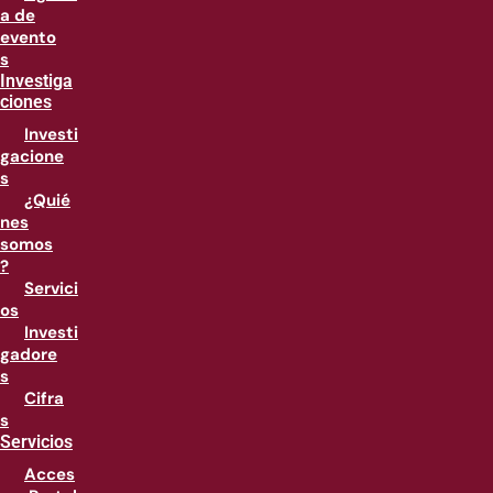
a de
evento
s
Investiga
ciones
Investi
gacione
s
¿Quié
nes
somos
?
Servici
os
Investi
gadore
s
Cifra
s
Servicios
Acces