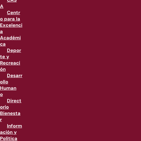
CAS
A
Centr
o para la
Excelenci
a
Académi
ca
Depor
te y
Recreaci
ón
Desarr
ollo
Human
o
Direct
orio
Bienesta
r
Inform
ación y
Política