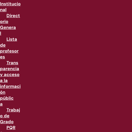
Institucio
nal
Direct
orio
Genera
l
Lista
de
profesor
es
Trans
parencia
y acceso
a la
informaci
ón
públic
a
Trabaj
o de
Grado
PQR