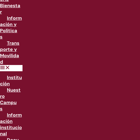
Bienesta
r
Inform
ación y
Política
s
Trans
porte y
Movilida
d
Institu
ción
Nuest
ro
Campu
s
Inform
ación
institucio
nal