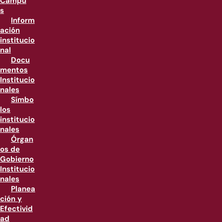
Campu
s
Inform
ación
institucio
nal
Docu
mentos
Institucio
nales
Símbo
los
institucio
nales
Órgan
os de
Gobierno
Institucio
nales
Planea
ción y
Efectivid
ad