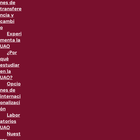
nes de
transfere
ncia y
cambi
o
Experi
menta la
UAO
¿Por
qué
estudiar
en la
UAO?
Opcio
nes de
internaci
onalizaci
ón
Labor
atorios
UAO
Nuest