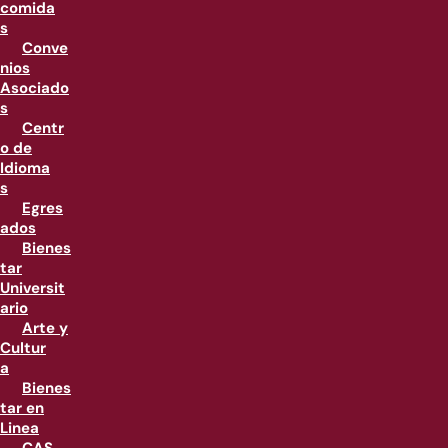
comida
s
Conve
nios
Asociado
s
Centr
o de
Idioma
s
Egres
ados
Bienes
tar
Universit
ario
Arte y
Cultur
a
Bienes
tar en
Linea