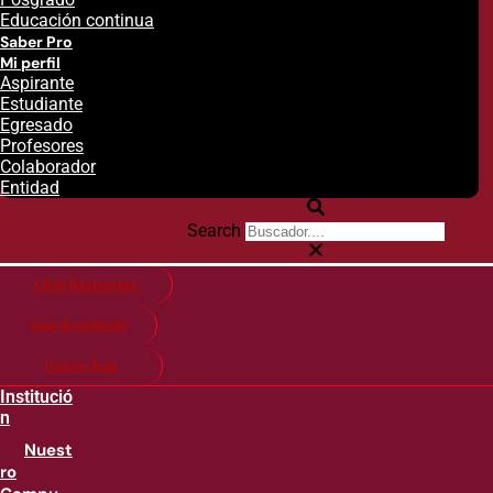
Educación continua
Saber Pro
Mi perfil
Aspirante
Estudiante
Egresado
Profesores
Colaborador
Entidad
Search
Citas financieras
Guía de matricula
Pago en línea
Institució
n
Nuest
ro