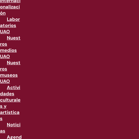
internaci
onalizaci
ón
Labor
atorios
UAO
Nuest
ros
medios
UAO
Nuest
ros
museos
UAO
Activi
dades
culturale
s y
artística
s
Notici
as
Agend