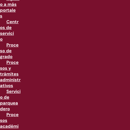
o a más
portale
s
Centr
os de
servici
o
Proce
so de
grado
Proce
sos y
trámites
administr
ativos
Servici
o de
parquea
dero
Proce
sos
académi