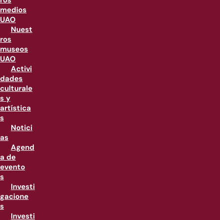
ros
medios
UAO
Nuest
ros
museos
UAO
Activi
dades
culturale
s y
artística
s
Notici
as
Agend
a de
evento
s
Investi
gacione
s
Investi