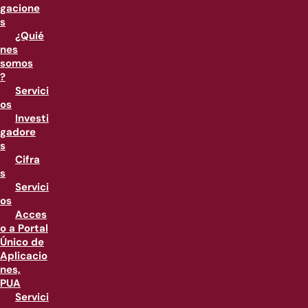
gacione
s
¿Quié
nes
somos
?
Servici
os
Investi
gadore
s
Cifra
s
Servici
os
Acces
o a Portal
Único de
Aplicacio
nes,
PUA
Servici