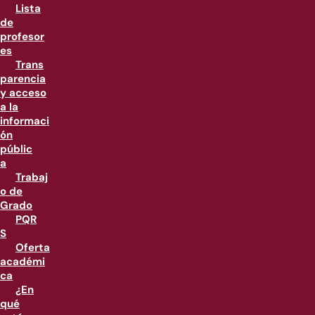
Lista
de
profesor
es
Trans
parencia
y acceso
a la
informaci
ón
públic
a
Trabaj
o de
Grado
PQR
S
Oferta
académi
ca
¿En
qué