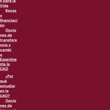
n para la
Vida
Becas
y
financiaci
ón
Opcio
nes de
transfere
ncia y
cambi
o
Experime
nta la
UAO
¿Por
qué
estudiar
en la
UAO?
Opcio
nes de