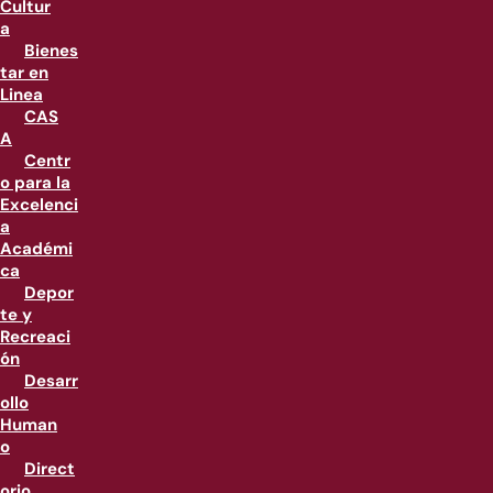
Cultur
a
Bienes
tar en
Linea
CAS
A
Centr
o para la
Excelenci
a
Académi
ca
Depor
te y
Recreaci
ón
Desarr
ollo
Human
o
Direct
orio