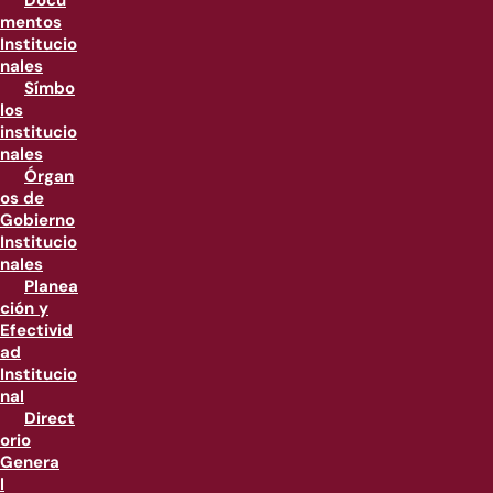
Docu
mentos
Institucio
nales
Símbo
los
institucio
nales
Órgan
os de
Gobierno
Institucio
nales
Planea
ción y
Efectivid
ad
Institucio
nal
Direct
orio
Genera
l