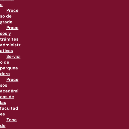
o
Proce
so de
grado
Proce
sos y
trámites
administr
ativos
Servici
o de
parquea
dero
Proce
sos
académi
cos de
las
facultad
es
Zona
de