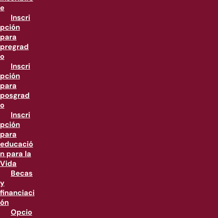
e
Inscri
pción
para
pregrad
o
Inscri
pción
para
posgrad
o
Inscri
pción
para
educació
n para la
Vida
Becas
y
financiaci
ón
Opcio