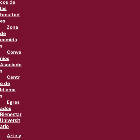
cos de
las
facultad
es
Zona
de
comida
s
Conve
nios
Asociado
s
Centr
o de
Idioma
s
Egres
ados
Bienestar
Universit
ario
Arte y