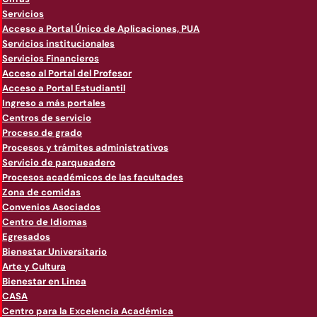
Servicios
Acceso a Portal Único de Aplicaciones, PUA
Servicios institucionales
Servicios Financieros
Acceso al Portal del Profesor
Acceso a Portal Estudiantil
Ingreso a más portales
Centros de servicio
Proceso de grado
Procesos y trámites administrativos
Servicio de parqueadero
Procesos académicos de las facultades
Zona de comidas
Convenios Asociados
Centro de Idiomas
Egresados
Bienestar Universitario
Arte y Cultura
Bienestar en Linea
CASA
Centro para la Excelencia Académica