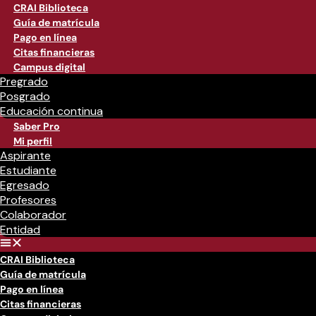
CRAI Biblioteca
Guía de matrícula
Pago en línea
Citas financieras
Campus digital
Pregrado
Posgrado
Educación continua
Saber Pro
Mi perfil
Aspirante
Estudiante
Egresado
Profesores
Colaborador
Entidad
CRAI Biblioteca
Guía de matrícula
Pago en línea
Citas financieras