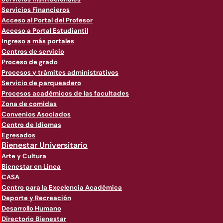
Servicios Financieros
Acceso al Portal del Profesor
Acceso a Portal Estudiantil
Ingreso a más portales
Centros de servicio
Proceso de grado
Procesos y trámites administrativos
Servicio de parqueadero
Procesos académicos de las facultades
Zona de comidas
Convenios Asociados
Centro de Idiomas
Egresados
Bienestar Universitario
Arte y Cultura
Bienestar en Linea
CASA
Centro para la Excelencia Académica
Deporte y Recreación
Desarrollo Humano
Directorio Bienestar