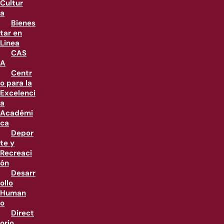
Cultur
a
Bienes
tar en
Linea
CAS
A
Centr
o para la
Excelenci
a
Académi
ca
Depor
te y
Recreaci
ón
Desarr
ollo
Human
o
Direct
orio