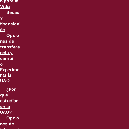
n para la
Vida
Becas
y
financiaci
ón
Opcio
nes de
transfere
ncia y
cambi
o
Experime
nta la
UAO
¿Por
qué
estudiar
en la
UAO?
Opcio
nes de