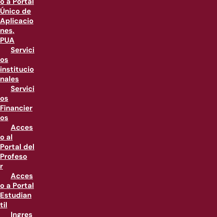
o a Portal
Único de
Aplicacio
nes,
PUA
Servici
os
institucio
nales
Servici
os
Financier
os
Acces
o al
Portal del
Profeso
r
Acces
o a Portal
Estudian
til
Ingres