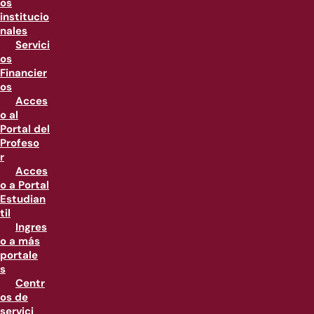
os
institucio
nales
Servici
os
Financier
os
Acces
o al
Portal del
Profeso
r
Acces
o a Portal
Estudian
til
Ingres
o a más
portale
s
Centr
os de
servici