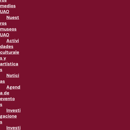
ros
medios
UAO
Nuest
ros
museos
UAO
Activi
dades
culturale
s y
artística
s
Notici
as
Agend
a de
evento
s
Investi
gacione
s
Investi