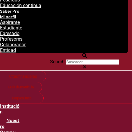
Educación continua
Saber Pro
Mi perfil
Aspirante
Estudiante
Egresado
Profesores
Colaborador
Entidad
Search
Citas financieras
Guía de matricula
Pago en línea
Institució
n
Nuest
ro