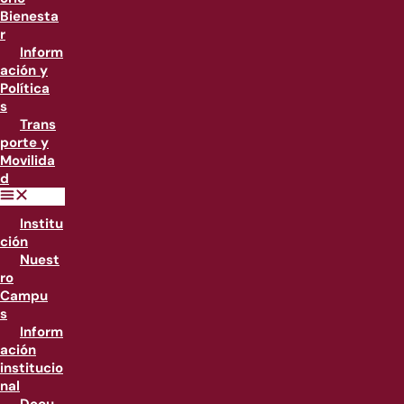
Bienesta
r
Inform
ación y
Política
s
Trans
porte y
Movilida
d
Institu
ción
Nuest
ro
Campu
s
Inform
ación
institucio
nal