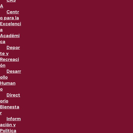
CAS
A
Centr
o para la
Excelenci
a
Académi
ca
Depor
te y
Recreaci
ón
Desarr
ollo
Human
o
Direct
orio
Bienesta
r
Inform
ación y
Política