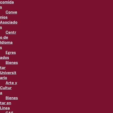
comida
s
Conve
nios
Asociado
s
Centr
o de
Idioma
s
Egres
ados
Bienes
tar
Universit
ario
Arte y
Cultur
a
Bienes
tar en
Linea