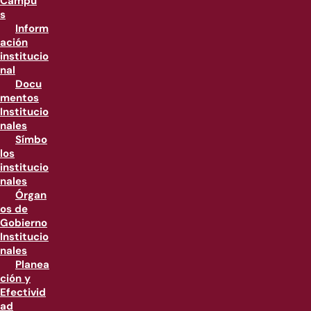
Campu
s
Inform
ación
institucio
nal
Docu
mentos
Institucio
nales
Símbo
los
institucio
nales
Órgan
os de
Gobierno
Institucio
nales
Planea
ción y
Efectivid
ad