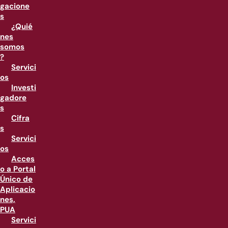
gacione
s
¿Quié
nes
somos
?
Servici
os
Investi
gadore
s
Cifra
s
Servici
os
Acces
o a Portal
Único de
Aplicacio
nes,
PUA
Servici