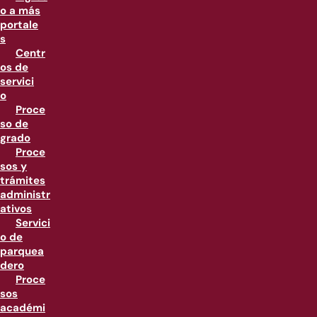
o a más
portale
s
Centr
os de
servici
o
Proce
so de
grado
Proce
sos y
trámites
administr
ativos
Servici
o de
parquea
dero
Proce
sos
académi