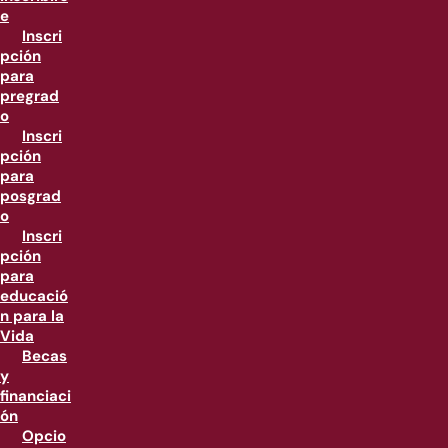
e
Inscri
pción
para
pregrad
o
Inscri
pción
para
posgrad
o
Inscri
pción
para
educació
n para la
Vida
Becas
y
financiaci
ón
Opcio