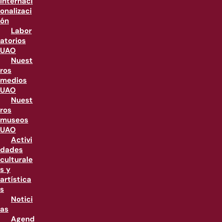
internaci
onalizaci
ón
Labor
atorios
UAO
Nuest
ros
medios
UAO
Nuest
ros
museos
UAO
Activi
dades
culturale
s y
artística
s
Notici
as
Agend