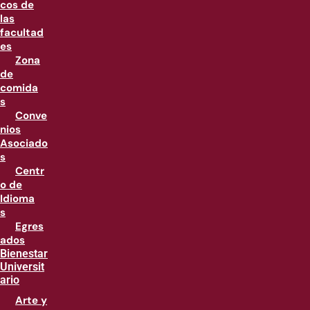
cos de
las
facultad
es
Zona
de
comida
s
Conve
nios
Asociado
s
Centr
o de
Idioma
s
Egres
ados
Bienestar
Universit
ario
Arte y