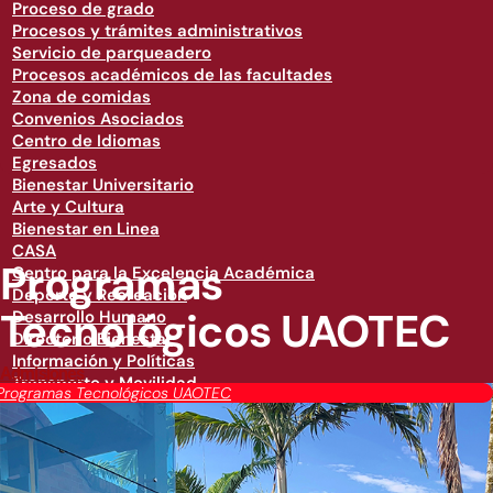
Proceso de grado
Procesos y trámites administrativos
Servicio de parqueadero
Procesos académicos de las facultades
Zona de comidas
Convenios Asociados
Centro de Idiomas
Egresados
Bienestar Universitario
Arte y Cultura
Bienestar en Linea
CASA
Programas
Centro para la Excelencia Académica
Deporte y Recreación
Tecnológicos UAOTEC
Desarrollo Humano
Directorio Bienestar
Información y Políticas
Admisiones
Transporte y Movilidad
Programas Tecnológicos UAOTEC