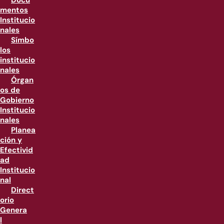
Docu
mentos
Institucio
nales
Símbo
los
institucio
nales
Órgan
os de
Gobierno
Institucio
nales
Planea
ción y
Efectivid
ad
Institucio
nal
Direct
orio
Genera
l