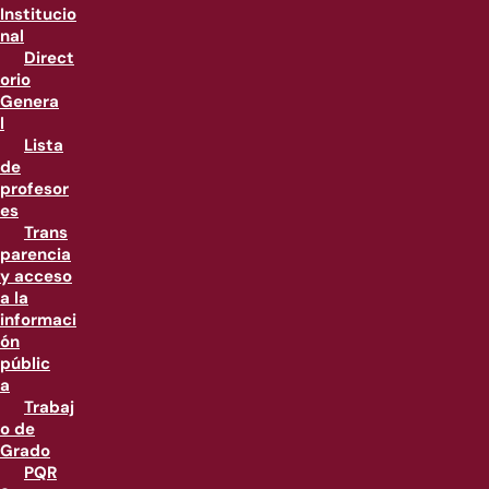
Institucio
nal
Direct
orio
Genera
l
Lista
de
profesor
es
Trans
parencia
y acceso
a la
informaci
ón
públic
a
Trabaj
o de
Grado
PQR