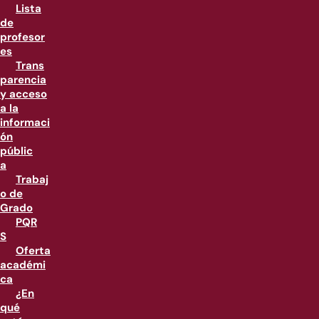
Lista
de
profesor
es
Trans
parencia
y acceso
a la
informaci
ón
públic
a
Trabaj
o de
Grado
PQR
S
Oferta
académi
ca
¿En
qué