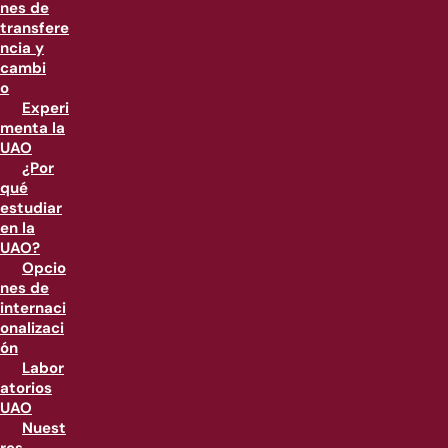
nes de
transfere
ncia y
cambi
o
Experi
menta la
UAO
¿Por
qué
estudiar
en la
UAO?
Opcio
nes de
internaci
onalizaci
ón
Labor
atorios
UAO
Nuest