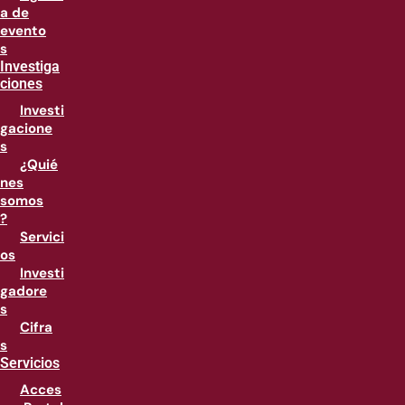
a de
evento
s
Investiga
ciones
Investi
gacione
s
¿Quié
nes
somos
?
Servici
os
Investi
gadore
s
Cifra
s
Servicios
Acces