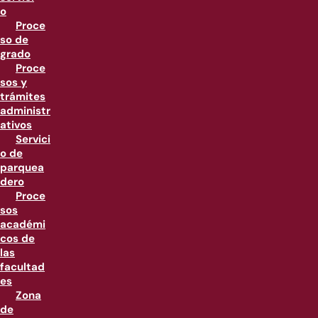
o
Proce
so de
grado
Proce
sos y
trámites
administr
ativos
Servici
o de
parquea
dero
Proce
sos
académi
cos de
las
facultad
es
Zona
de