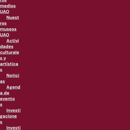
ros
medios
UAO
Nuest
ros
museos
UAO
Activi
dades
culturale
s y
artística
s
Notici
as
Agend
a de
evento
s
Investi
gacione
s
Investi