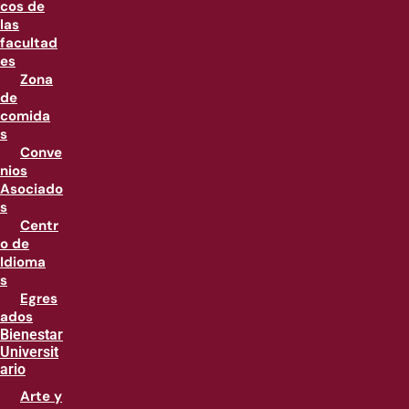
cos de
las
facultad
es
Zona
de
comida
s
Conve
nios
Asociado
s
Centr
o de
Idioma
s
Egres
ados
Bienestar
Universit
ario
Arte y