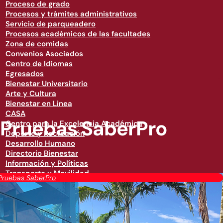
Proceso de grado
Procesos y trámites administrativos
Servicio de parqueadero
Procesos académicos de las facultades
Zona de comidas
Convenios Asociados
Centro de Idiomas
Egresados
Bienestar Universitario
Arte y Cultura
Bienestar en Linea
CASA
Pruebas SaberPro
Centro para la Excelencia Académica
Deporte y Recreación
Desarrollo Humano
Directorio Bienestar
Información y Políticas
Transporte y Movilidad
Pruebas SaberPro