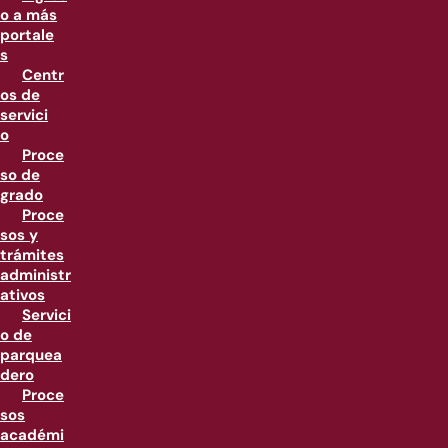
o a más
portale
s
Centr
os de
servici
o
Proce
so de
grado
Proce
sos y
trámites
administr
ativos
Servici
o de
parquea
dero
Proce
sos
académi