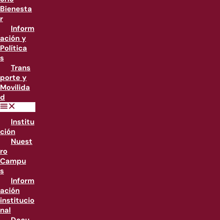
Bienesta
r
Inform
ación y
Política
s
Trans
porte y
Movilida
d
Institu
ción
Nuest
ro
Campu
s
Inform
ación
institucio
nal