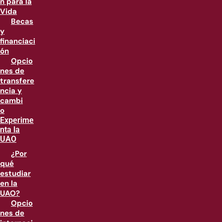
n para la
Vida
Becas
y
financiaci
ón
Opcio
nes de
transfere
ncia y
cambi
o
Experime
nta la
UAO
¿Por
qué
estudiar
en la
UAO?
Opcio
nes de