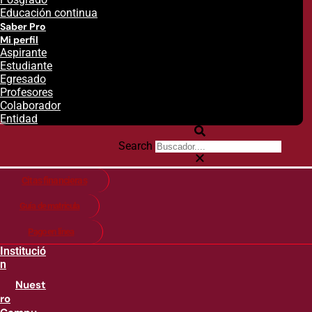
Educación continua
Saber Pro
Mi perfil
Aspirante
Estudiante
Egresado
Profesores
Colaborador
Entidad
Search
Citas financieras
Guía de matricula
Pago en línea
Institució
n
Nuest
ro