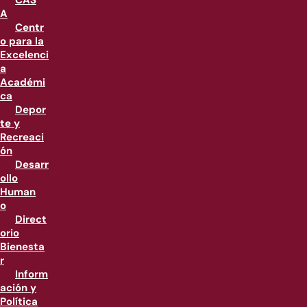
CAS
A
Centr
o para la
Excelenci
a
Académi
ca
Depor
te y
Recreaci
ón
Desarr
ollo
Human
o
Direct
orio
Bienesta
r
Inform
ación y
Política