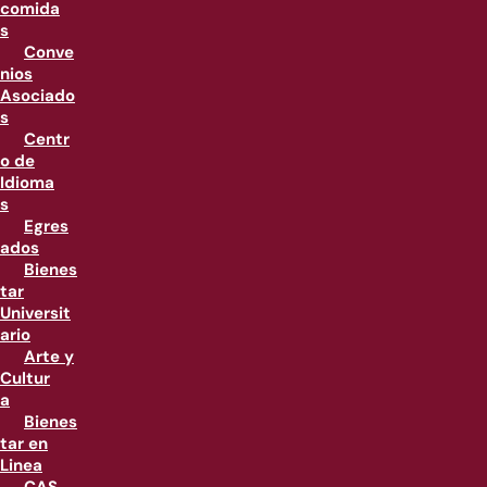
comida
s
Conve
nios
Asociado
s
Centr
o de
Idioma
s
Egres
ados
Bienes
tar
Universit
ario
Arte y
Cultur
a
Bienes
tar en
Linea