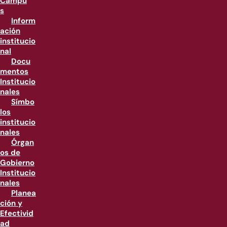
Campu
s
Inform
ación
institucio
nal
Docu
mentos
Institucio
nales
Símbo
los
institucio
nales
Órgan
os de
Gobierno
Institucio
nales
Planea
ción y
Efectivid
ad