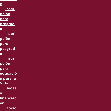
e
Inscri
pción
para
pregrad
o
Inscri
pción
para
posgrad
o
Inscri
pción
para
educació
n para la
Vida
Becas
y
financiaci
ón
Opcio