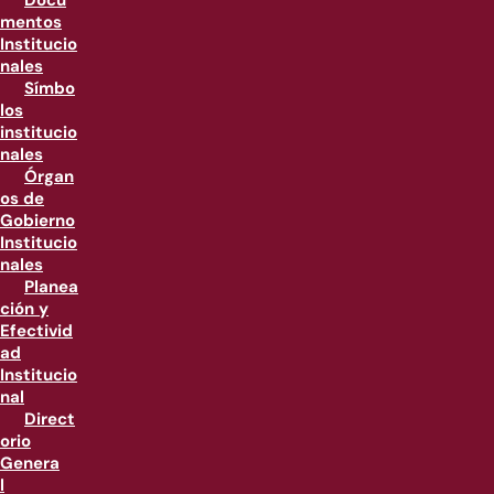
Docu
mentos
Institucio
nales
Símbo
los
institucio
nales
Órgan
os de
Gobierno
Institucio
nales
Planea
ción y
Efectivid
ad
Institucio
nal
Direct
orio
Genera
l