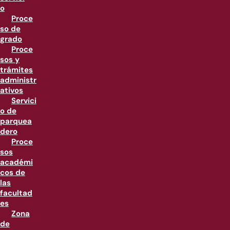
o
Proce
so de
grado
Proce
sos y
trámites
administr
ativos
Servici
o de
parquea
dero
Proce
sos
académi
cos de
las
facultad
es
Zona
de