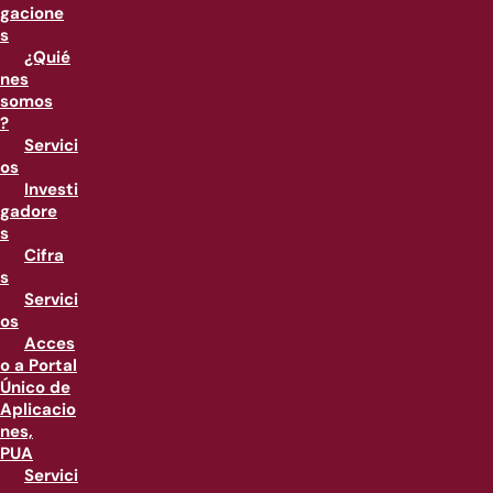
gacione
s
¿Quié
nes
somos
?
Servici
os
Investi
gadore
s
Cifra
s
Servici
os
Acces
o a Portal
Único de
Aplicacio
nes,
PUA
Servici