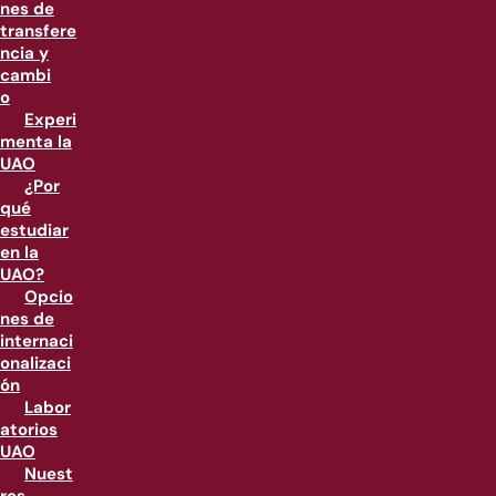
nes de
transfere
ncia y
cambi
o
Experi
menta la
UAO
¿Por
qué
estudiar
en la
UAO?
Opcio
nes de
internaci
onalizaci
ón
Labor
atorios
UAO
Nuest