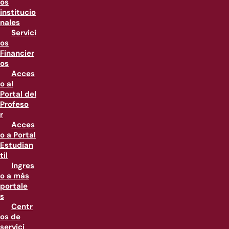
os
institucio
nales
Servici
os
Financier
os
Acces
o al
Portal del
Profeso
r
Acces
o a Portal
Estudian
til
Ingres
o a más
portale
s
Centr
os de
servici