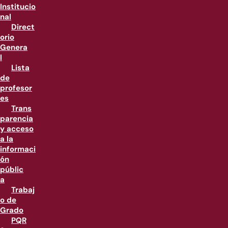
Institucio
nal
Direct
orio
Genera
l
Lista
de
profesor
es
Trans
parencia
y acceso
a la
informaci
ón
públic
a
Trabaj
o de
Grado
PQR