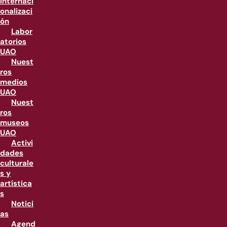
internaci
onalizaci
ón
Labor
atorios
UAO
Nuest
ros
medios
UAO
Nuest
ros
museos
UAO
Activi
dades
culturale
s y
artística
s
Notici
as
Agend