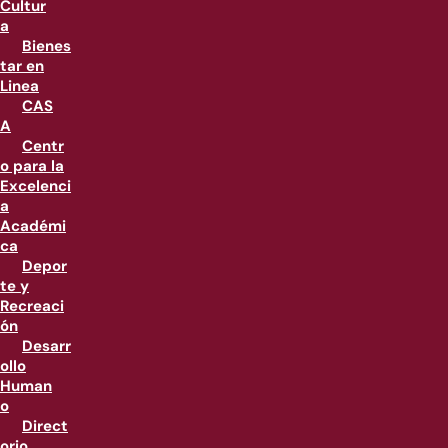
Cultur
a
Bienes
tar en
Linea
CAS
A
Centr
o para la
Excelenci
a
Académi
ca
Depor
te y
Recreaci
ón
Desarr
ollo
Human
o
Direct
orio