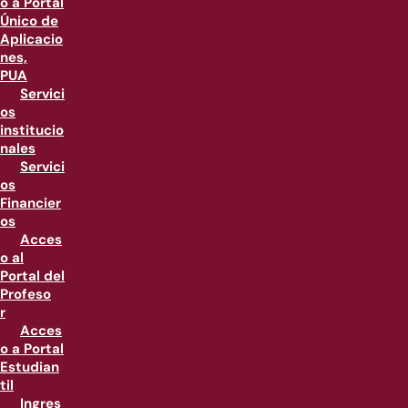
o a Portal
Único de
Aplicacio
nes,
PUA
Servici
os
institucio
nales
Servici
os
Financier
os
Acces
o al
Portal del
Profeso
r
Acces
o a Portal
Estudian
til
Ingres