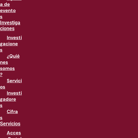
a de
evento
s
Investiga
ciones
Investi
gacione
s
¿Quié
nes
somos
?
Servici
os
Investi
gadore
s
Cifra
s
Servicios
Acces