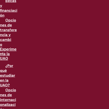
Becas
y
financiaci
ón
Opcio
nes de
transfere
ncia y
cambi
o
Experime
nta la
UAO
¿Por
qué
estudiar
en la
UAO?
Opcio
nes de
internaci
onalizaci