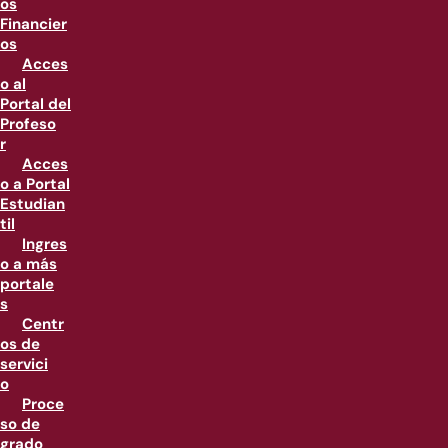
os
Financier
os
Acces
o al
Portal del
Profeso
r
Acces
o a Portal
Estudian
til
Ingres
o a más
portale
s
Centr
os de
servici
o
Proce
so de
grado