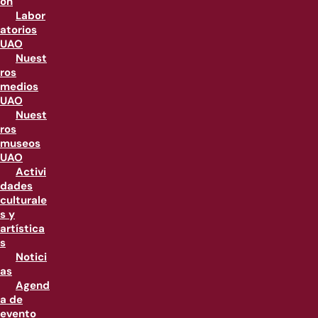
ón
Labor
atorios
UAO
Nuest
ros
medios
UAO
Nuest
ros
museos
UAO
Activi
dades
culturale
s y
artística
s
Notici
as
Agend
a de
evento