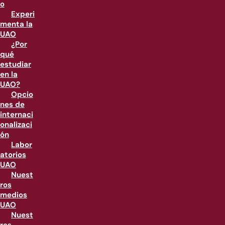
o
Experi
menta la
UAO
¿Por
qué
estudiar
en la
UAO?
Opcio
nes de
internaci
onalizaci
ón
Labor
atorios
UAO
Nuest
ros
medios
UAO
Nuest