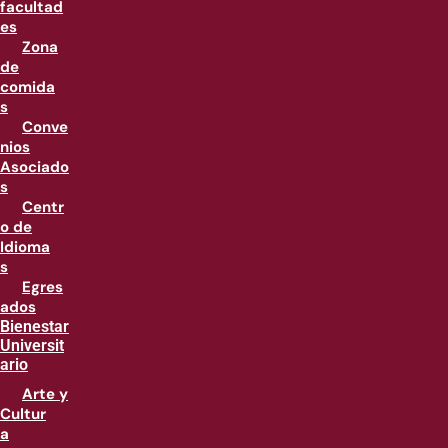
facultad
es
Zona
de
comida
s
Conve
nios
Asociado
s
Centr
o de
Idioma
s
Egres
ados
Bienestar
Universit
ario
Arte y
Cultur
a