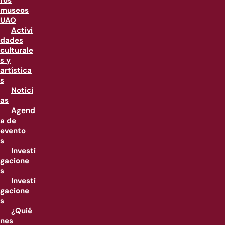
ros
museos
UAO
Activi
dades
culturale
s y
artística
s
Notici
as
Agend
a de
evento
s
Investi
gacione
s
Investi
gacione
s
¿Quié
nes