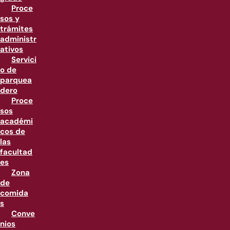
Proce
sos y
trámites
administr
ativos
Servici
o de
parquea
dero
Proce
sos
académi
cos de
las
facultad
es
Zona
de
comida
s
Conve
nios