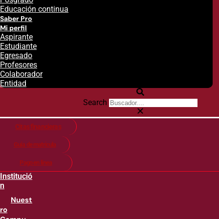
Educación continua
Saber Pro
Mi perfil
Aspirante
Estudiante
Egresado
Profesores
Colaborador
Entidad
Search
Citas financieras
Guía de matricula
Pago en línea
Institució
n
Nuest
ro