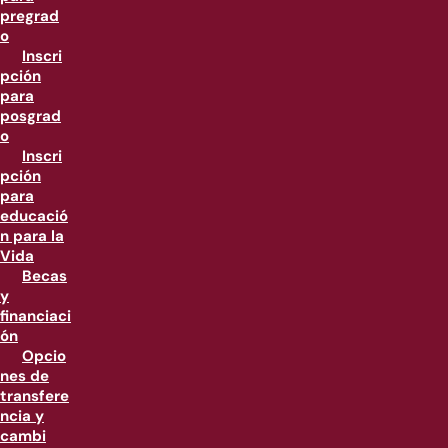
pregrad
o
Inscri
pción
para
posgrad
o
Inscri
pción
para
educació
n para la
Vida
Becas
y
financiaci
ón
Opcio
nes de
transfere
ncia y
cambi