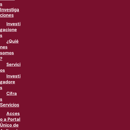
s
Investiga
ciones
Investi
gacione
s
¿Quié
nes
somos
?
Servici
os
Investi
gadore
s
Cifra
s
Servicios
Acces
o a Portal
Único de