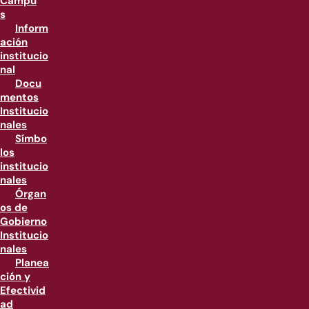
Campu
s
Inform
ación
institucio
nal
Docu
mentos
Institucio
nales
Símbo
los
institucio
nales
Órgan
os de
Gobierno
Institucio
nales
Planea
ción y
Efectivid
ad