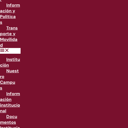
Inform
ación y
Política
s
Trans
porte y
Movilida
d
Institu
ción
Nuest
ro
Campu
s
Inform
ación
institucio
nal
Docu
mentos