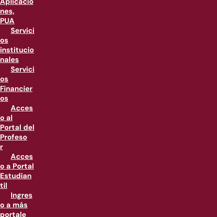
Aplicacio
nes,
PUA
Servici
os
institucio
nales
Servici
os
Financier
os
Acces
o al
Portal del
Profeso
r
Acces
o a Portal
Estudian
til
Ingres
o a más
portale