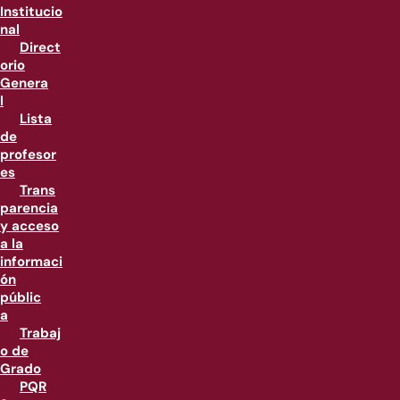
Institucio
nal
Direct
orio
Genera
l
Lista
de
profesor
es
Trans
parencia
y acceso
a la
informaci
ón
públic
a
Trabaj
o de
Grado
PQR