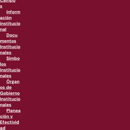
Campu
s
Inform
ación
institucio
nal
Docu
mentos
Institucio
nales
Símbo
los
institucio
nales
Órgan
os de
Gobierno
Institucio
nales
Planea
ción y
Efectivid
ad