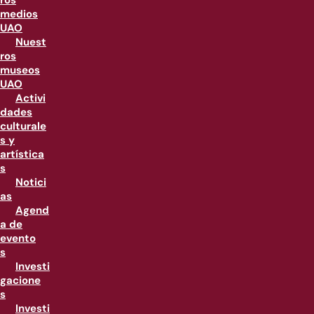
ros
medios
UAO
Nuest
ros
museos
UAO
Activi
dades
culturale
s y
artística
s
Notici
as
Agend
a de
evento
s
Investi
gacione
s
Investi