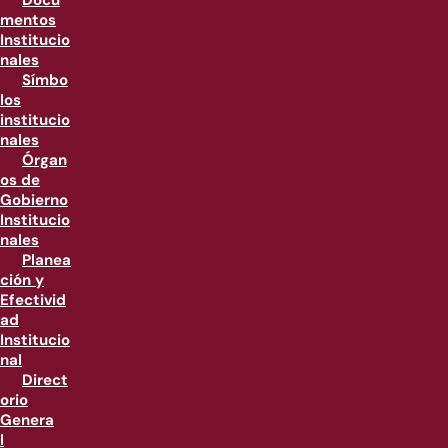
Docu
mentos
Institucio
nales
Símbo
los
institucio
nales
Órgan
os de
Gobierno
Institucio
nales
Planea
ción y
Efectivid
ad
Institucio
nal
Direct
orio
Genera
l