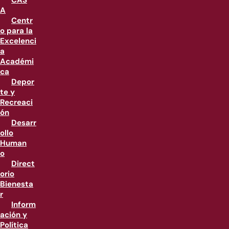
CAS
A
Centr
o para la
Excelenci
a
Académi
ca
Depor
te y
Recreaci
ón
Desarr
ollo
Human
o
Direct
orio
Bienesta
r
Inform
ación y
Política