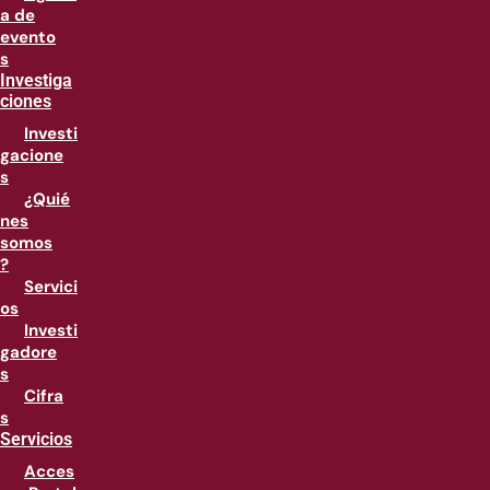
a de
evento
s
Investiga
ciones
Investi
gacione
s
¿Quié
nes
somos
?
Servici
os
Investi
gadore
s
Cifra
s
Servicios
Acces