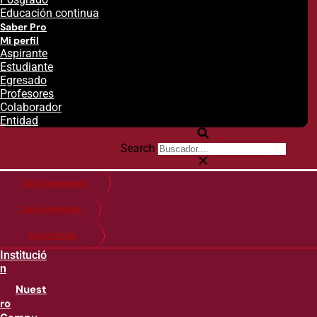
Educación continua
Saber Pro
Mi perfil
Aspirante
Estudiante
Egresado
Profesores
Colaborador
Entidad
Search
Citas financieras
Guía de matricula
Pago en línea
Institució
n
Nuest
ro