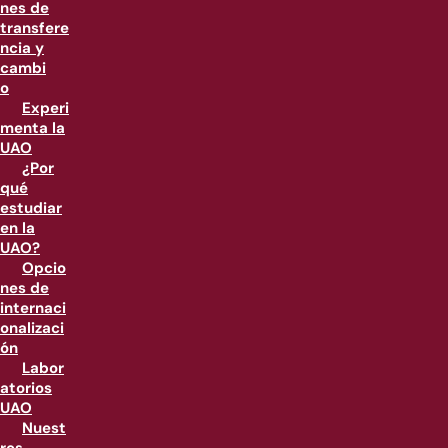
nes de
transfere
ncia y
cambi
o
Experi
menta la
UAO
¿Por
qué
estudiar
en la
UAO?
Opcio
nes de
internaci
onalizaci
ón
Labor
atorios
UAO
Nuest