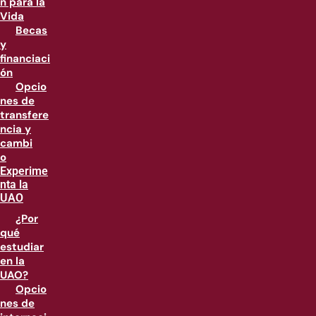
n para la
Vida
Becas
y
financiaci
ón
Opcio
nes de
transfere
ncia y
cambi
o
Experime
nta la
UAO
¿Por
qué
estudiar
en la
UAO?
Opcio
nes de