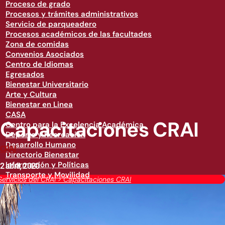
Proceso de grado
Procesos y trámites administrativos
Servicio de parqueadero
Procesos académicos de las facultades
Zona de comidas
Convenios Asociados
Centro de Idiomas
Egresados
Bienestar Universitario
Arte y Cultura
Bienestar en Linea
CASA
Capacitaciones CRAI
Centro para la Excelencia Académica
Deporte y Recreación
Desarrollo Humano
CRAI
Directorio Bienestar
Información y Políticas
2 abril, 2020
Transporte y Movilidad
Servicios del CRAI
>
Capacitaciones CRAI