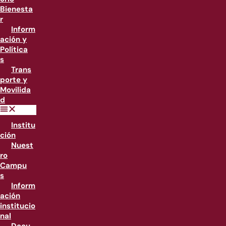
Bienesta
r
Inform
ación y
Política
s
Trans
porte y
Movilida
d
Institu
ción
Nuest
ro
Campu
s
Inform
ación
institucio
nal