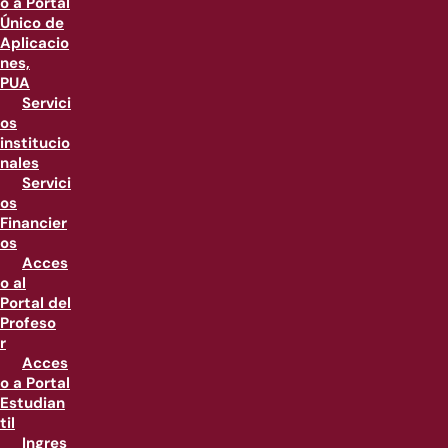
o a Portal
Único de
Aplicacio
nes,
PUA
Servici
os
institucio
nales
Servici
os
Financier
os
Acces
o al
Portal del
Profeso
r
Acces
o a Portal
Estudian
til
Ingres