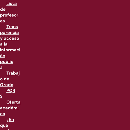
Lista
de
profesor
es
Trans
parencia
y acceso
a la
informaci
ón
públic
a
Trabaj
o de
Grado
PQR
S
Oferta
académi
ca
¿En
qué