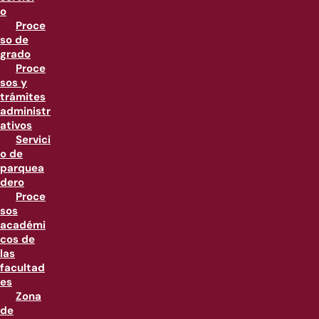
o
Proce
so de
grado
Proce
sos y
trámites
administr
ativos
Servici
o de
parquea
dero
Proce
sos
académi
cos de
las
facultad
es
Zona
de