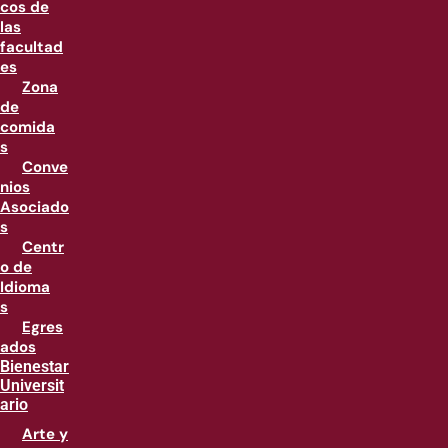
cos de
las
facultad
es
Zona
de
comida
s
Conve
nios
Asociado
s
Centr
o de
Idioma
s
Egres
ados
Bienestar
Universit
ario
Arte y