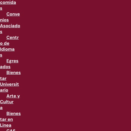
comida
s
Conve
nios
Asociado
s
Centr
o de
Idioma
s
Egres
ados
Bienes
tar
Universit
ario
Arte y
Cultur
a
Bienes
tar en
Linea