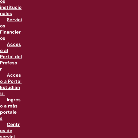
os
institucio
nales
Servici
os
Financier
os
Acces
o al
Portal del
Profeso
r
Acces
o a Portal
Estudian
til
Ingres
o a más
portale
s
Centr
os de
servici