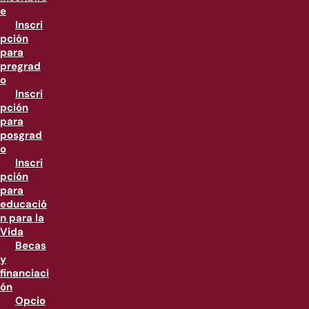
e
Inscri
pción
para
pregrad
o
Inscri
pción
para
posgrad
o
Inscri
pción
para
educació
n para la
Vida
Becas
y
financiaci
ón
Opcio