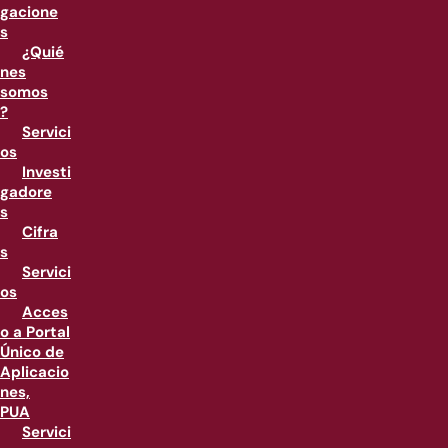
gacione
s
¿Quié
nes
somos
?
Servici
os
Investi
gadore
s
Cifra
s
Servici
os
Acces
o a Portal
Único de
Aplicacio
nes,
PUA
Servici