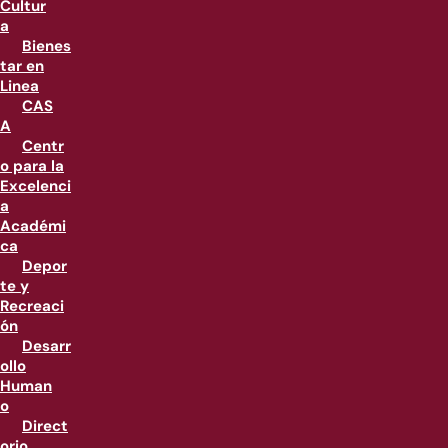
Cultur
a
Bienes
tar en
Linea
CAS
A
Centr
o para la
Excelenci
a
Académi
ca
Depor
te y
Recreaci
ón
Desarr
ollo
Human
o
Direct
orio