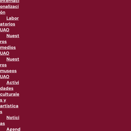
internaci
onalizaci
ón
Labor
atorios
UAO
Nuest
ros
medios
UAO
Nuest
ros
museos
UAO
Activi
dades
culturale
s y
artística
s
Notici
as
Agend