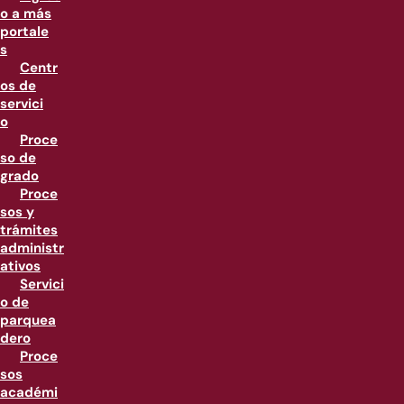
o a más
portale
s
Centr
os de
servici
o
Proce
so de
grado
Proce
sos y
trámites
administr
ativos
Servici
o de
parquea
dero
Proce
sos
académi