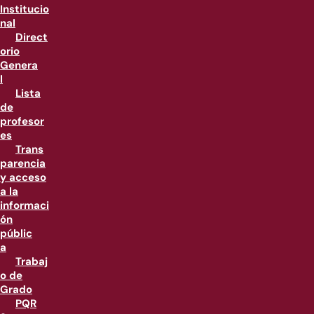
Institucio
nal
Direct
orio
Genera
l
Lista
de
profesor
es
Trans
parencia
y acceso
a la
informaci
ón
públic
a
Trabaj
o de
Grado
PQR