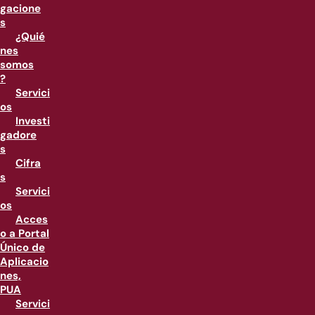
gacione
s
¿Quié
nes
somos
?
Servici
os
Investi
gadore
s
Cifra
s
Servici
os
Acces
o a Portal
Único de
Aplicacio
nes,
PUA
Servici