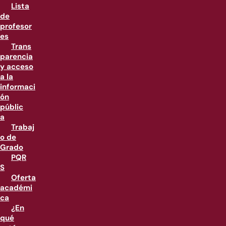
Lista
de
profesor
es
Trans
parencia
y acceso
a la
informaci
ón
públic
a
Trabaj
o de
Grado
PQR
S
Oferta
académi
ca
¿En
qué