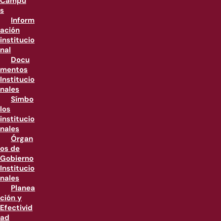
Campu
s
Inform
ación
institucio
nal
Docu
mentos
Institucio
nales
Símbo
los
institucio
nales
Órgan
os de
Gobierno
Institucio
nales
Planea
ción y
Efectivid
ad