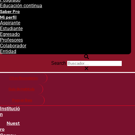
Educación continua
Saber Pro
Mi perfil
Aspirante
Estudiante
Egresado
Profesores
Colaborador
Entidad
Search
Citas financieras
Guía de matricula
Pago en línea
Institució
n
Nuest
ro