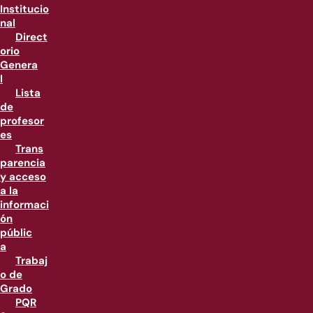
Institucio
nal
Direct
orio
Genera
l
Lista
de
profesor
es
Trans
parencia
y acceso
a la
informaci
ón
públic
a
Trabaj
o de
Grado
PQR