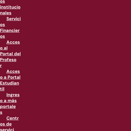
os
institucio
nales
Servici
os
Financier
os
Acces
o al
Portal del
Profeso
r
Acces
o a Portal
Estudian
til
Ingres
o a más
portale
s
Centr
os de
servici