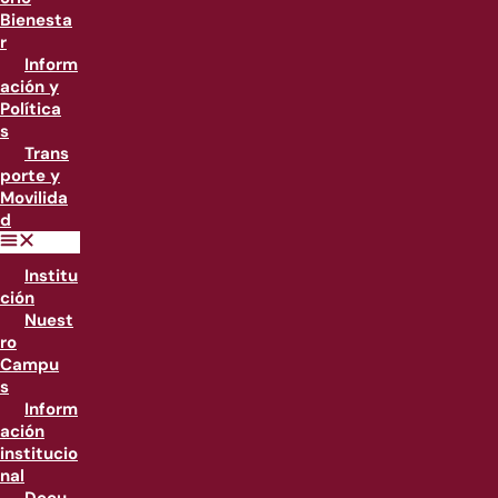
Bienesta
r
Inform
ación y
Política
s
Trans
porte y
Movilida
d
Institu
ción
Nuest
ro
Campu
s
Inform
ación
institucio
nal