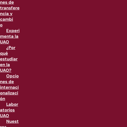
nes de
transfere
ncia y
cambi
o
Experi
menta la
UAO
¿Por
qué
estudiar
en la
UAO?
Opcio
nes de
internaci
onalizaci
ón
Labor
atorios
UAO
Nuest