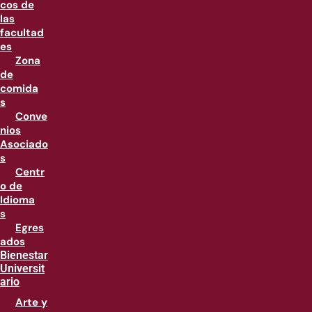
cos de
las
facultad
es
Zona
de
comida
s
Conve
nios
Asociado
s
Centr
o de
Idioma
s
Egres
ados
Bienestar
Universit
ario
Arte y