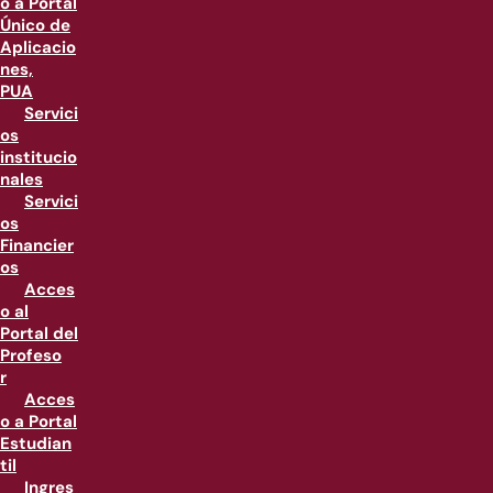
o a Portal
Único de
Aplicacio
nes,
PUA
Servici
os
institucio
nales
Servici
os
Financier
os
Acces
o al
Portal del
Profeso
r
Acces
o a Portal
Estudian
til
Ingres