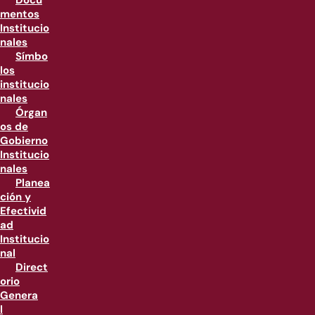
Docu
mentos
Institucio
nales
Símbo
los
institucio
nales
Órgan
os de
Gobierno
Institucio
nales
Planea
ción y
Efectivid
ad
Institucio
nal
Direct
orio
Genera
l