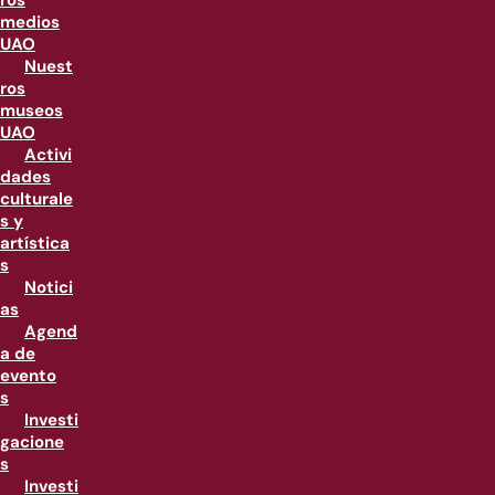
ros
medios
UAO
Nuest
ros
museos
UAO
Activi
dades
culturale
s y
artística
s
Notici
as
Agend
a de
evento
s
Investi
gacione
s
Investi