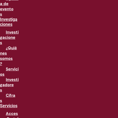
a de
evento
s
Investiga
ciones
Investi
gacione
s
¿Quié
nes
somos
?
Servici
os
Investi
gadore
s
Cifra
s
Servicios
Acces