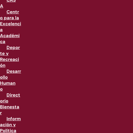
CAS
A
Centr
o para la
Excelenci
a
Académi
ca
Depor
te y
Recreaci
ón
Desarr
ollo
Human
o
Direct
orio
Bienesta
r
Inform
ación y
Política