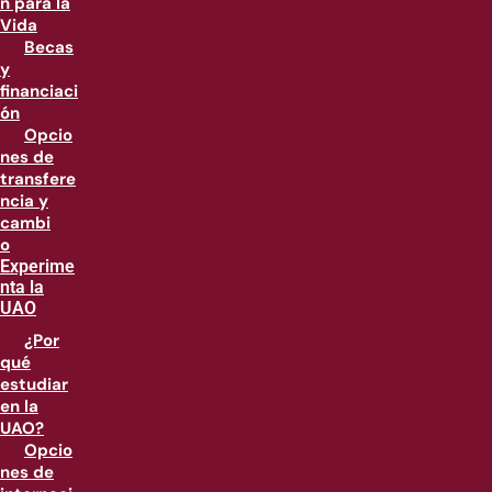
n para la
Vida
Becas
y
financiaci
ón
Opcio
nes de
transfere
ncia y
cambi
o
Experime
nta la
UAO
¿Por
qué
estudiar
en la
UAO?
Opcio
nes de