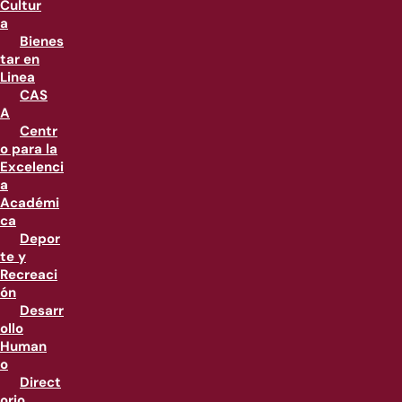
Cultur
a
Bienes
tar en
Linea
CAS
A
Centr
o para la
Excelenci
a
Académi
ca
Depor
te y
Recreaci
ón
Desarr
ollo
Human
o
Direct
orio