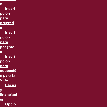
e
Inscri
pción
para
pregrad
o
Inscri
pción
para
posgrad
o
Inscri
pción
para
educació
n para la
Vida
Becas
y
financiaci
ón
Opcio