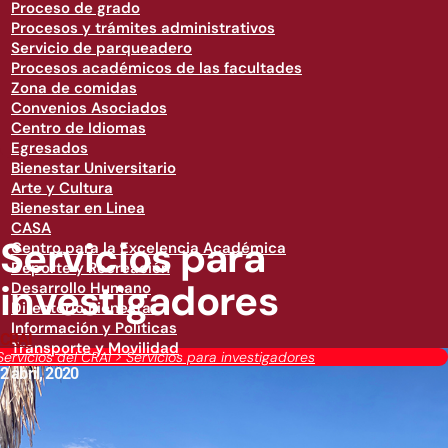
Proceso de grado
Procesos y trámites administrativos
Servicio de parqueadero
Procesos académicos de las facultades
Zona de comidas
Convenios Asociados
Centro de Idiomas
Egresados
Bienestar Universitario
Arte y Cultura
Bienestar en Linea
CASA
Servicios para
Centro para la Excelencia Académica
Deporte y Recreación
investigadores
Desarrollo Humano
Directorio Bienestar
Información y Políticas
CRAI
Transporte y Movilidad
Servicios del CRAI
>
Servicios para investigadores
2 abril, 2020