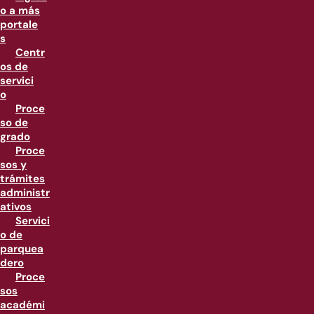
o a más
portale
s
Centr
os de
servici
o
Proce
so de
grado
Proce
sos y
trámites
administr
ativos
Servici
o de
parquea
dero
Proce
sos
académi