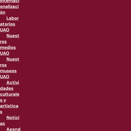
internaci
onalizaci
ón
Labor
atorios
UAO
Nuest
ros
medios
UAO
Nuest
ros
museos
UAO
Activi
dades
culturale
s y
artística
s
Notici
as
Agend