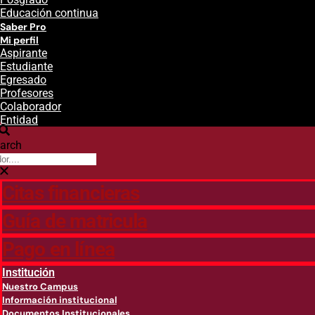
Educación continua
Saber Pro
Mi perfil
Aspirante
Estudiante
Egresado
Profesores
Colaborador
Entidad
arch
Citas financieras
Guía de matricula
Pago en línea
Institución
Nuestro Campus
Información institucional
Documentos Institucionales