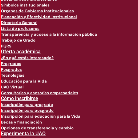
Símbolos institucionales
Órganos de Gobierno Institucionales
Planeación y Efectividad Institucional
Directorio General
Lista de profesores
Transparencia y acceso a la información pública
Trabajo de Grado
PQRS
Oferta académica
¿En qué estás interesado?
Pregrados
Posgrados
Tecnologías
Educación para la Vida
UAO Virtual
Consultorías y asesorías empresariales
Cómo inscribirse
Inscripción para pregrado
Inscripción para posgrado
Inscripción para educación para la Vida
Becas y financiación
Opciones de transferencia y cambio
Experimenta la UAO