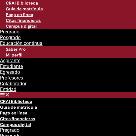
CRAI Biblioteca
Guía de matrícula
Pago en línea
Citas financieras
Campus digital
Pregrado
Posgrado
Educación continua
Saber Pro
Mi perfil
Aspirante
Estudiante
Egresado
Profesores
Colaborador
Entidad
CRAI Biblioteca
Guía de matrícula
Pago en línea
Citas financieras
Campus digital
Pregrado
Posgrado