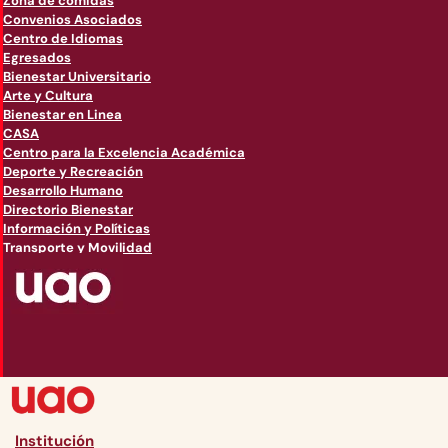
Zona de comidas
Convenios Asociados
Centro de Idiomas
Egresados
Bienestar Universitario
Arte y Cultura
Bienestar en Linea
CASA
Centro para la Excelencia Académica
Deporte y Recreación
Desarrollo Humano
Directorio Bienestar
Información y Políticas
Transporte y Movilidad
Institución