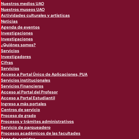
Nuestros medios UAO
Nuestros museos UAO
Actividades culturales y artísticas
Noticias
Agenda de eventos
Investigaciones
Investigaciones
¿Quiénes somos?
Servicios
Investigadores
Cifras
Servicios
Acceso a Portal Único de Aplicaciones, PUA
Servicios institucionales
Servicios Financieros
Acceso al Portal del Profesor
Acceso a Portal Estudiantil
Ingreso a más portales
Centros de servicio
Proceso de grado
Procesos y trámites administrativos
Servicio de parqueadero
Procesos académicos de las facultades