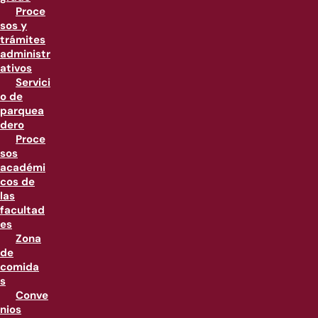
Proce
sos y
trámites
administr
ativos
Servici
o de
parquea
dero
Proce
sos
académi
cos de
las
facultad
es
Zona
de
comida
s
Conve
nios