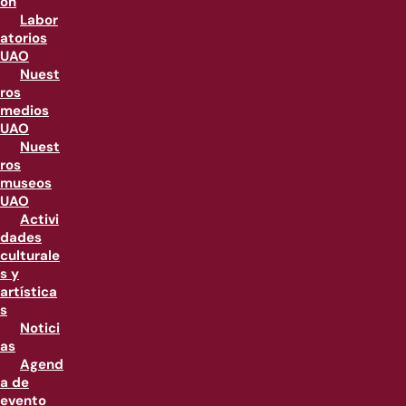
ón
Labor
atorios
UAO
Nuest
ros
medios
UAO
Nuest
ros
museos
UAO
Activi
dades
culturale
s y
artística
s
Notici
as
Agend
a de
evento