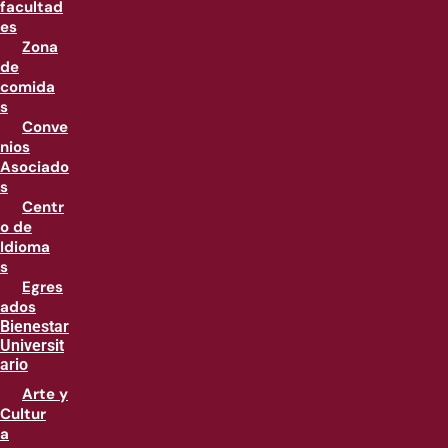
facultad
es
Zona
de
comida
s
Conve
nios
Asociado
s
Centr
o de
Idioma
s
Egres
ados
Bienestar
Universit
ario
Arte y
Cultur
a