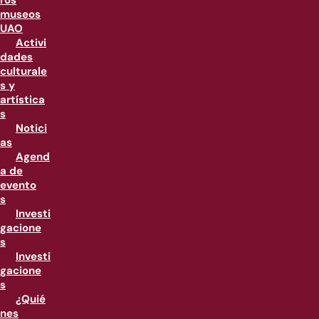
ros
museos
UAO
Activi
dades
culturale
s y
artística
s
Notici
as
Agend
a de
evento
s
Investi
gacione
s
Investi
gacione
s
¿Quié
nes