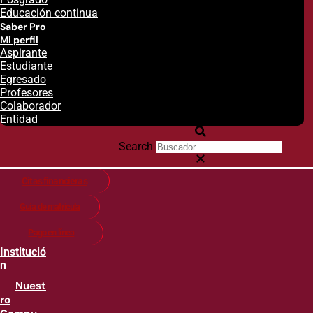
Educación continua
Saber Pro
Mi perfil
Aspirante
Estudiante
Egresado
Profesores
Colaborador
Entidad
Search
Citas financieras
Guía de matricula
Pago en línea
Institució
n
Nuest
ro