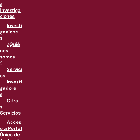
s
Investiga
ciones
Investi
gacione
s
¿Quié
nes
somos
?
Servici
os
Investi
gadore
s
Cifra
s
Servicios
Acces
o a Portal
Único de