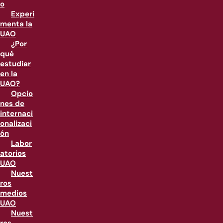
o
Experi
menta la
UAO
¿Por
qué
estudiar
en la
UAO?
Opcio
nes de
internaci
onalizaci
ón
Labor
atorios
UAO
Nuest
ros
medios
UAO
Nuest