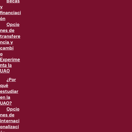
Becas
y
financiaci
ón
Opcio
nes de
transfere
ncia y
cambi
o
Experime
nta la
UAO
¿Por
qué
estudiar
en la
UAO?
Opcio
nes de
internaci
onalizaci