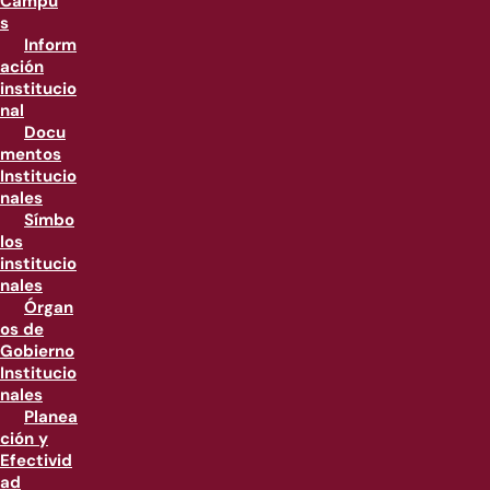
Campu
s
Inform
ación
institucio
nal
Docu
mentos
Institucio
nales
Símbo
los
institucio
nales
Órgan
os de
Gobierno
Institucio
nales
Planea
ción y
Efectivid
ad