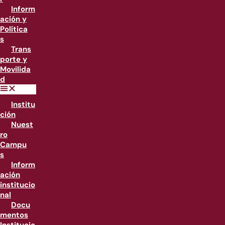
Inform
ación y
Política
s
Trans
porte y
Movilida
d
Institu
ción
Nuest
ro
Campu
s
Inform
ación
institucio
nal
Docu
mentos