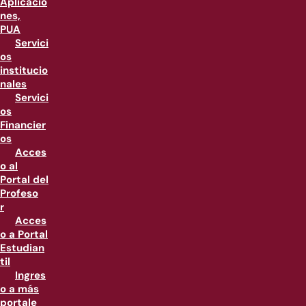
Aplicacio
nes,
PUA
Servici
os
institucio
nales
Servici
os
Financier
os
Acces
o al
Portal del
Profeso
r
Acces
o a Portal
Estudian
til
Ingres
o a más
portale