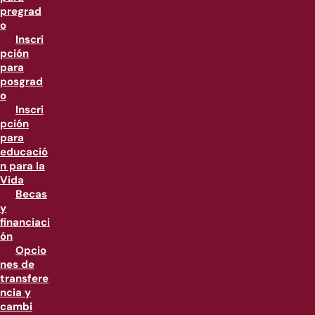
pregrad
o
Inscri
pción
para
posgrad
o
Inscri
pción
para
educació
n para la
Vida
Becas
y
financiaci
ón
Opcio
nes de
transfere
ncia y
cambi