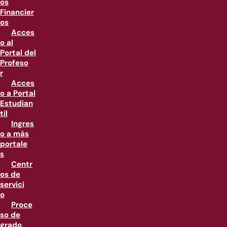
os
Financier
os
Acces
o al
Portal del
Profeso
r
Acces
o a Portal
Estudian
til
Ingres
o a más
portale
s
Centr
os de
servici
o
Proce
so de
grado