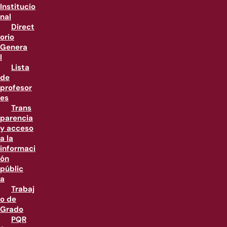
Institucio
nal
Direct
orio
Genera
l
Lista
de
profesor
es
Trans
parencia
y acceso
a la
informaci
ón
públic
a
Trabaj
o de
Grado
PQR