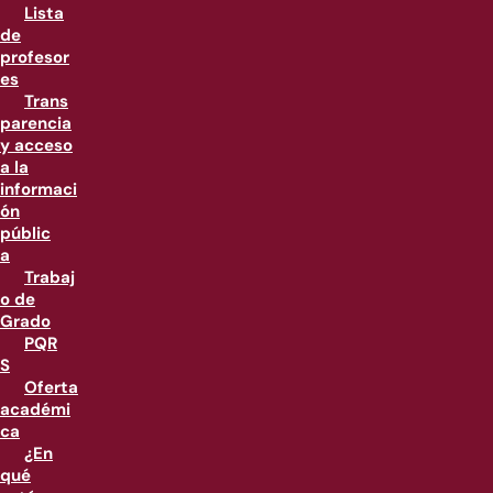
Lista
de
profesor
es
Trans
parencia
y acceso
a la
informaci
ón
públic
a
Trabaj
o de
Grado
PQR
S
Oferta
académi
ca
¿En
qué