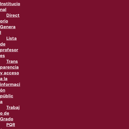
Institucio
nal
Direct
orio
Genera
l
Lista
de
profesor
es
Trans
parencia
y acceso
a la
informaci
ón
públic
a
Trabaj
o de
Grado
PQR