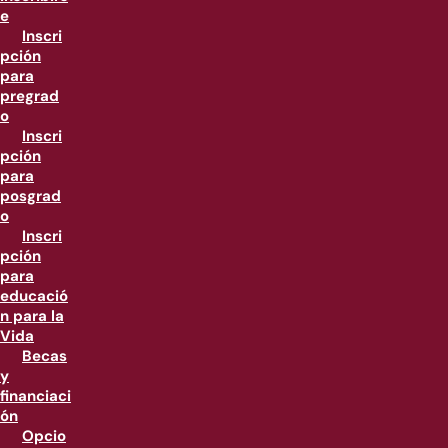
e
Inscri
pción
para
pregrad
o
Inscri
pción
para
posgrad
o
Inscri
pción
para
educació
n para la
Vida
Becas
y
financiaci
ón
Opcio