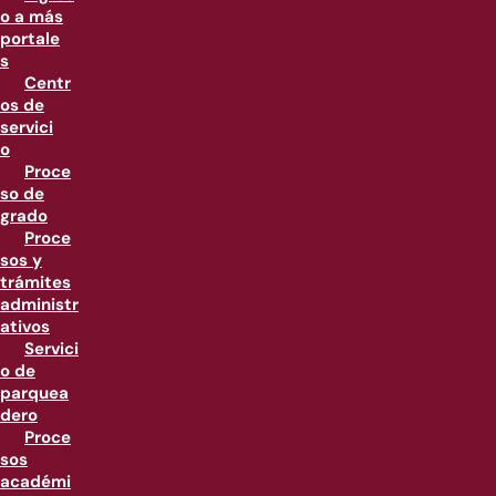
o a más
portale
s
Centr
os de
servici
o
Proce
so de
grado
Proce
sos y
trámites
administr
ativos
Servici
o de
parquea
dero
Proce
sos
académi