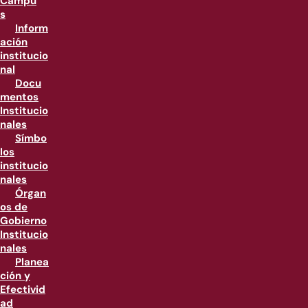
Campu
s
Inform
ación
institucio
nal
Docu
mentos
Institucio
nales
Símbo
los
institucio
nales
Órgan
os de
Gobierno
Institucio
nales
Planea
ción y
Efectivid
ad