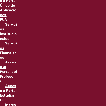
o a Portal
Único de
Aplicacio
nes,
PUA
Servici
os
institucio
nales
Servici
os
Financier
os
Acces
o al
Portal del
Profeso
r
Acces
o a Portal
Estudian
til
Ingres