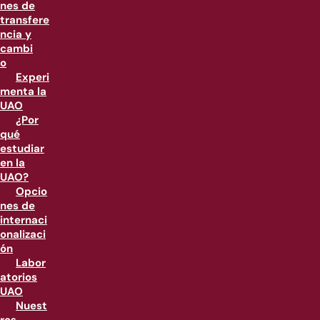
nes de
transfere
ncia y
cambi
o
Experi
menta la
UAO
¿Por
qué
estudiar
en la
UAO?
Opcio
nes de
internaci
onalizaci
ón
Labor
atorios
UAO
Nuest