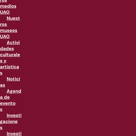
ros
medios
UAO
Nuest
ros
museos
UAO
Activi
dades
culturale
s y
artística
s
Notici
as
Agend
a de
evento
s
Investi
gacione
s
Investi