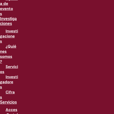
a de
evento
s
Investiga
ciones
Investi
gacione
s
¿Quié
nes
somos
?
Servici
os
Investi
gadore
s
Cifra
s
Servicios
Acces