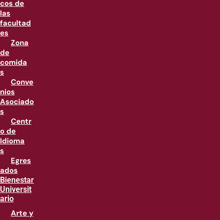
cos de
las
facultad
es
Zona
de
comida
s
Conve
nios
Asociado
s
Centr
o de
Idioma
s
Egres
ados
Bienestar
Universit
ario
Arte y