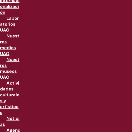
internaci
onalizaci
ón
Labor
atorios
UAO
Nuest
ros
medios
UAO
Nuest
ros
museos
UAO
Activi
dades
culturale
s y
artística
s
Notici
as
Agend