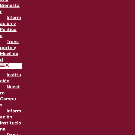
Bienesta
r
Inform
ación y
Política
s
Trans
porte y
Movilida
d
Institu
ción
Nuest
ro
Campu
s
Inform
ación
institucio
nal