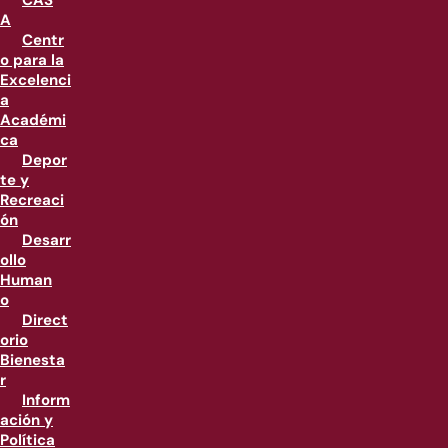
CAS
A
Centr
o para la
Excelenci
a
Académi
ca
Depor
te y
Recreaci
ón
Desarr
ollo
Human
o
Direct
orio
Bienesta
r
Inform
ación y
Política