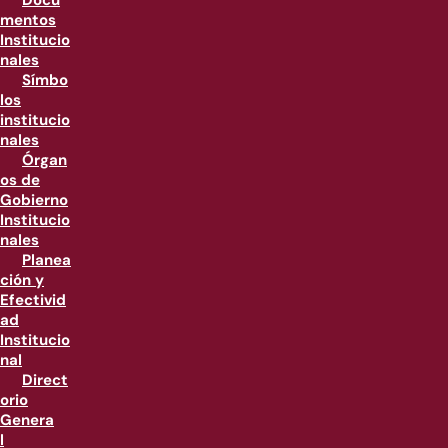
Docu
mentos
Institucio
nales
Símbo
los
institucio
nales
Órgan
os de
Gobierno
Institucio
nales
Planea
ción y
Efectivid
ad
Institucio
nal
Direct
orio
Genera
l