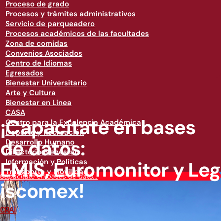
Proceso de grado
Procesos y trámites administrativos
Servicio de parqueadero
Procesos académicos de las facultades
Zona de comidas
Convenios Asociados
Centro de Idiomas
Egresados
Bienestar Universitario
Arte y Cultura
Bienestar en Linea
CASA
¡Capacítate en bases
Centro para la Excelencia Académica
Deporte y Recreación
de datos:
Desarrollo Humano
Directorio Bienestar
EMIS, Euromonitor y Leg
Información y Políticas
Transporte y Movilidad
¡Capacítate en bases de dato...
iscomex!
CRAI