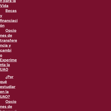
n para la
Vida
Becas
y
financiaci
ón
Opcio
nes de
transfere
ncia y
cambi
o
Experime
nta la
UAO
¿Por
qué
estudiar
en la
UAO?
Opcio
nes de