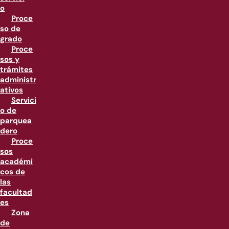
o
Proce
so de
grado
Proce
sos y
trámites
administr
ativos
Servici
o de
parquea
dero
Proce
sos
académi
cos de
las
facultad
es
Zona
de