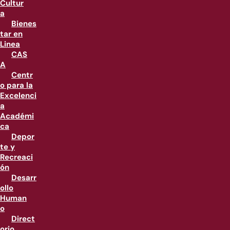
Cultur
a
Bienes
tar en
Linea
CAS
A
Centr
o para la
Excelenci
a
Académi
ca
Depor
te y
Recreaci
ón
Desarr
ollo
Human
o
Direct
orio