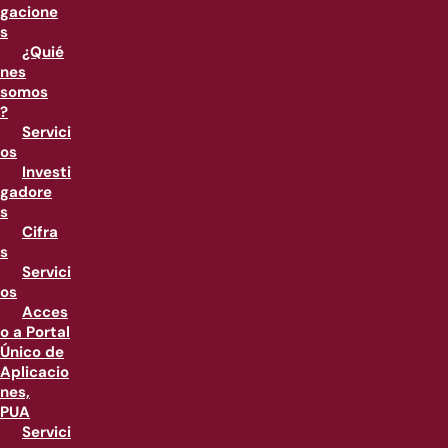
gacione
s
¿Quié
nes
somos
?
Servici
os
Investi
gadore
s
Cifra
s
Servici
os
Acces
o a Portal
Único de
Aplicacio
nes,
PUA
Servici