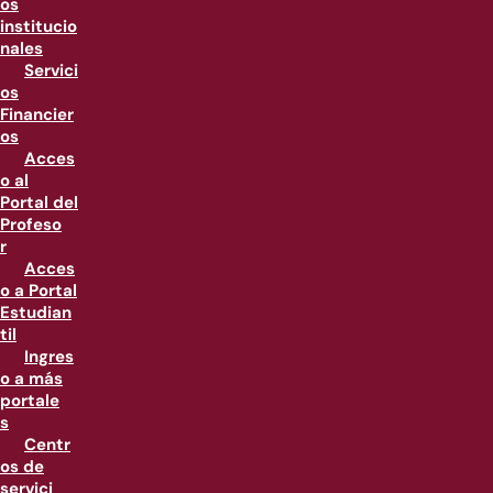
os
institucio
nales
Servici
os
Financier
os
Acces
o al
Portal del
Profeso
r
Acces
o a Portal
Estudian
til
Ingres
o a más
portale
s
Centr
os de
servici