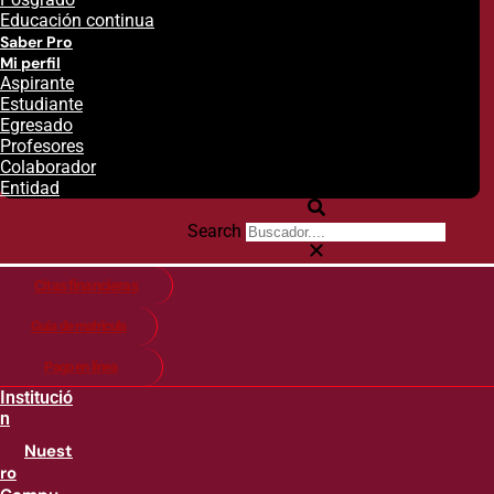
Educación continua
Saber Pro
Mi perfil
Aspirante
Estudiante
Egresado
Profesores
Colaborador
Entidad
Search
Citas financieras
Guía de matricula
Pago en línea
Institució
n
Nuest
ro