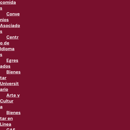
comida
s
Conve
nios
Asociado
s
Centr
o de
Idioma
s
Egres
ados
Bienes
tar
Universit
ario
Arte y
Cultur
a
Bienes
tar en
Linea