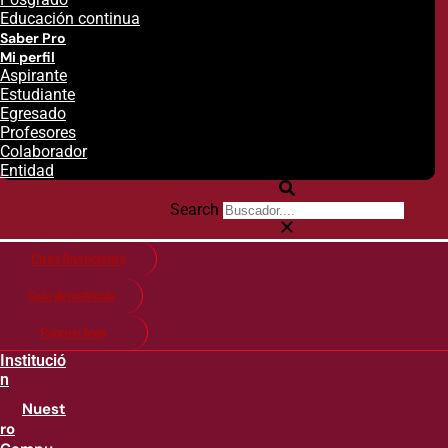
Educación continua
Saber Pro
Mi perfil
Aspirante
Estudiante
Egresado
Profesores
Colaborador
Entidad
Search
Citas financieras
Guía de matricula
Pago en línea
Institució
n
Nuest
ro