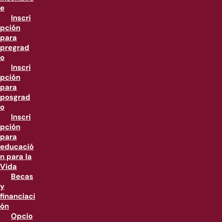
e
Inscri
pción
para
pregrad
o
Inscri
pción
para
posgrad
o
Inscri
pción
para
educació
n para la
Vida
Becas
y
financiaci
ón
Opcio