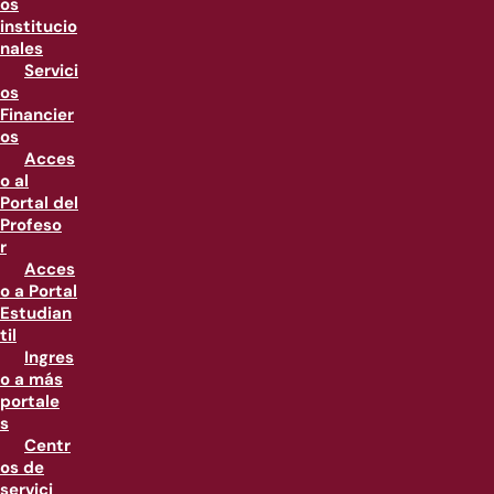
os
institucio
nales
Servici
os
Financier
os
Acces
o al
Portal del
Profeso
r
Acces
o a Portal
Estudian
til
Ingres
o a más
portale
s
Centr
os de
servici