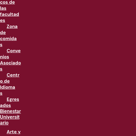
cos de
las
facultad
es
Zona
de
comida
s
Conve
nios
Asociado
s
Centr
o de
Idioma
s
Egres
ados
Bienestar
Universit
ario
Arte y