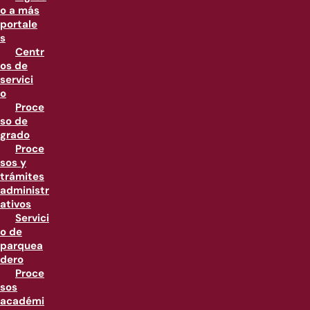
o a más
portale
s
Centr
os de
servici
o
Proce
so de
grado
Proce
sos y
trámites
administr
ativos
Servici
o de
parquea
dero
Proce
sos
académi