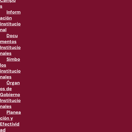
Campu
s
Inform
ación
institucio
nal
Docu
mentos
Institucio
nales
Símbo
los
institucio
nales
Órgan
os de
Gobierno
Institucio
nales
Planea
ción y
Efectivid
ad