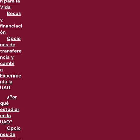
n para la
Vida
Becas
y
financiaci
ón
Opcio
nes de
transfere
ncia y
cambi
o
Experime
nta la
UAO
¿Por
qué
estudiar
en la
UAO?
Opcio
nes de