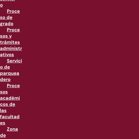
o
Proce
so de
grado
Proce
sos y
trámites
administr
ativos
Servici
o de
parquea
dero
Proce
sos
académi
cos de
las
facultad
es
Zona
de