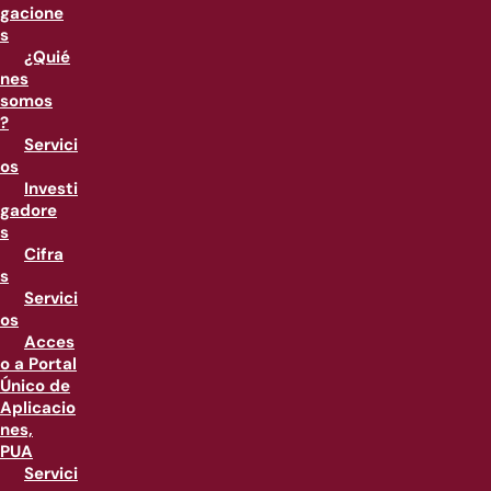
gacione
s
¿Quié
nes
somos
?
Servici
os
Investi
gadore
s
Cifra
s
Servici
os
Acces
o a Portal
Único de
Aplicacio
nes,
PUA
Servici