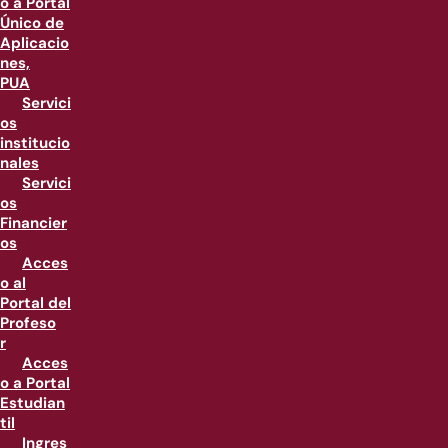
o a Portal
Único de
Aplicacio
nes,
PUA
Servici
os
institucio
nales
Servici
os
Financier
os
Acces
o al
Portal del
Profeso
r
Acces
o a Portal
Estudian
til
Ingres