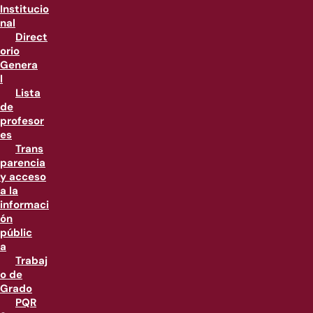
Institucio
nal
Direct
orio
Genera
l
Lista
de
profesor
es
Trans
parencia
y acceso
a la
informaci
ón
públic
a
Trabaj
o de
Grado
PQR