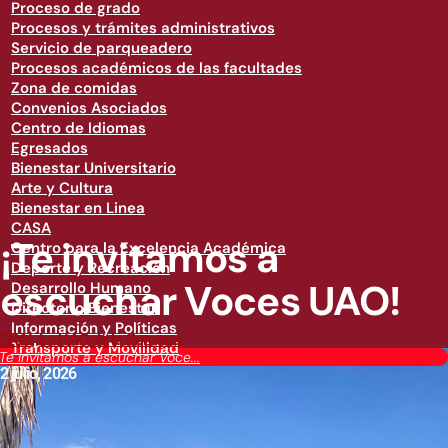
Proceso de grado
Procesos y trámites administrativos
Servicio de parqueadero
Procesos académicos de las facultades
Zona de comidas
Convenios Asociados
Centro de Idiomas
Egresados
Bienestar Universitario
Arte y Cultura
Bienestar en Linea
CASA
¡Te invitamos a
Centro para la Excelencia Académica
Deporte y Recreación
escuchar Voces UAO!
Desarrollo Humano
Directorio Bienestar
Información y Políticas
CRAI
,
Lo UAO de la Semana
Transporte y Movilidad
¡Te invitamos a escuchar Voce...
2 julio, 2026