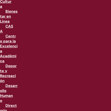
Cultur
a
Bienes
tar en
Linea
CAS
A
Centr
o para la
Excelenci
a
Académi
ca
Depor
te y
Recreaci
ón
Desarr
ollo
Human
o
Direct
orio