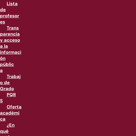
Lista
de
profesor
es
Trans
parencia
y acceso
a la
informaci
ón
públic
a
Trabaj
o de
Grado
PQR
S
Oferta
académi
ca
¿En
qué