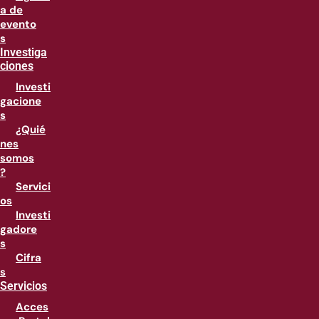
a de
evento
s
Investiga
ciones
Investi
gacione
s
¿Quié
nes
somos
?
Servici
os
Investi
gadore
s
Cifra
s
Servicios
Acces