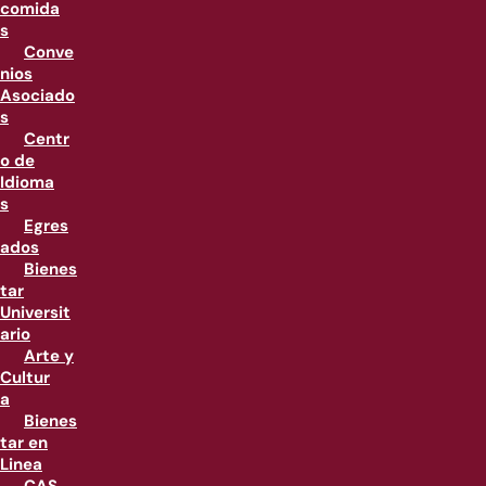
comida
s
Conve
nios
Asociado
s
Centr
o de
Idioma
s
Egres
ados
Bienes
tar
Universit
ario
Arte y
Cultur
a
Bienes
tar en
Linea