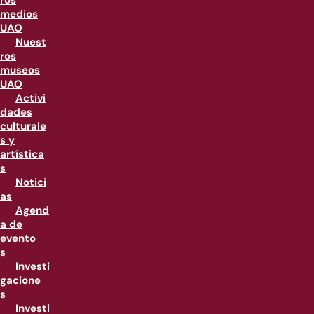
ros
medios
UAO
Nuest
ros
museos
UAO
Activi
dades
culturale
s y
artística
s
Notici
as
Agend
a de
evento
s
Investi
gacione
s
Investi