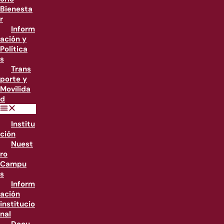
Bienesta
r
Inform
ación y
Política
s
Trans
porte y
Movilida
d
Institu
ción
Nuest
ro
Campu
s
Inform
ación
institucio
nal