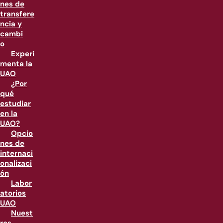
nes de
transfere
ncia y
cambi
o
Experi
menta la
UAO
¿Por
qué
estudiar
en la
UAO?
Opcio
nes de
internaci
onalizaci
ón
Labor
atorios
UAO
Nuest