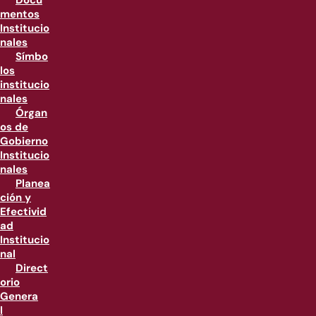
Docu
mentos
Institucio
nales
Símbo
los
institucio
nales
Órgan
os de
Gobierno
Institucio
nales
Planea
ción y
Efectivid
ad
Institucio
nal
Direct
orio
Genera
l