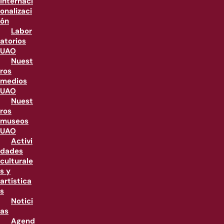
internaci
onalizaci
ón
Labor
atorios
UAO
Nuest
ros
medios
UAO
Nuest
ros
museos
UAO
Activi
dades
culturale
s y
artística
s
Notici
as
Agend