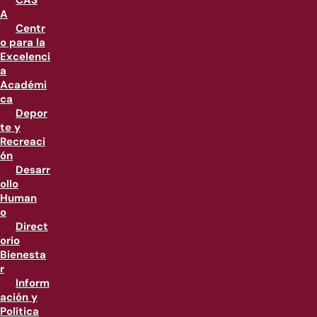
CAS
A
Centr
o para la
Excelenci
a
Académi
ca
Depor
te y
Recreaci
ón
Desarr
ollo
Human
o
Direct
orio
Bienesta
r
Inform
ación y
Política