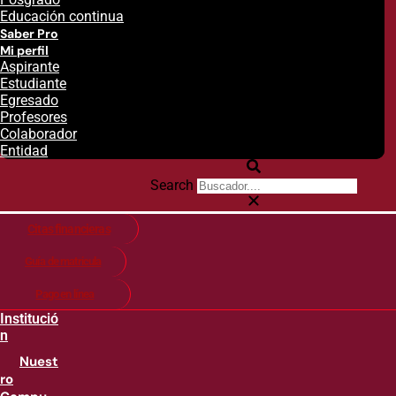
Educación continua
Saber Pro
Mi perfil
Aspirante
Estudiante
Egresado
Profesores
Colaborador
Entidad
Search
Citas financieras
Guía de matricula
Pago en línea
Institució
n
Nuest
ro