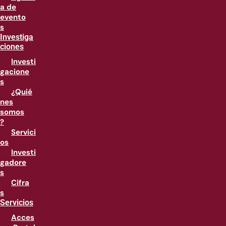
a de
evento
s
Investiga
ciones
Investi
gacione
s
¿Quié
nes
somos
?
Servici
os
Investi
gadore
s
Cifra
s
Servicios
Acces