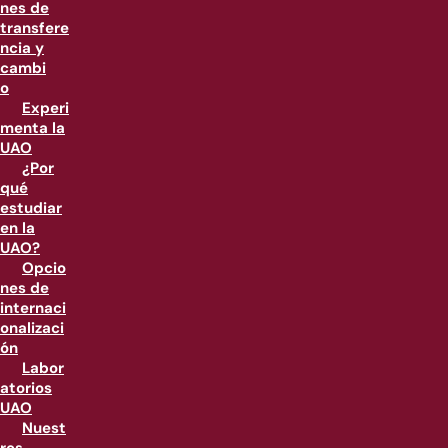
nes de
transfere
ncia y
cambi
o
Experi
menta la
UAO
¿Por
qué
estudiar
en la
UAO?
Opcio
nes de
internaci
onalizaci
ón
Labor
atorios
UAO
Nuest