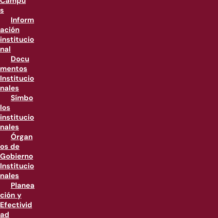
Campu
s
Inform
ación
institucio
nal
Docu
mentos
Institucio
nales
Símbo
los
institucio
nales
Órgan
os de
Gobierno
Institucio
nales
Planea
ción y
Efectivid
ad