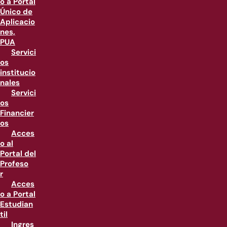
o a Portal
Único de
Aplicacio
nes,
PUA
Servici
os
institucio
nales
Servici
os
Financier
os
Acces
o al
Portal del
Profeso
r
Acces
o a Portal
Estudian
til
Ingres