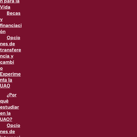
n para la
Vida
Becas
y
financiaci
ón
Opcio
nes de
transfere
ncia y
cambi
o
Experime
nta la
UAO
¿Por
qué
estudiar
en la
UAO?
Opcio
nes de