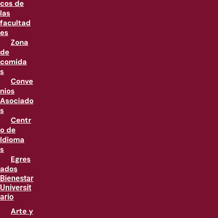
cos de
las
facultad
es
Zona
de
comida
s
Conve
nios
Asociado
s
Centr
o de
Idioma
s
Egres
ados
Bienestar
Universit
ario
Arte y