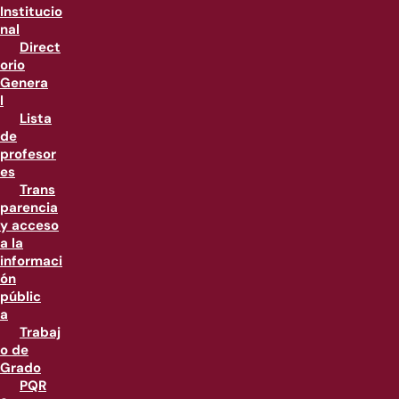
Institucio
nal
Direct
orio
Genera
l
Lista
de
profesor
es
Trans
parencia
y acceso
a la
informaci
ón
públic
a
Trabaj
o de
Grado
PQR