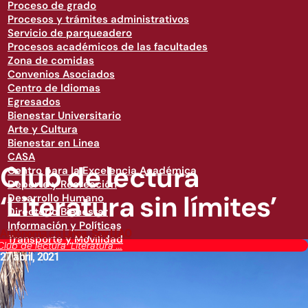
Proceso de grado
Procesos y trámites administrativos
Servicio de parqueadero
Procesos académicos de las facultades
Zona de comidas
Convenios Asociados
Centro de Idiomas
Egresados
Bienestar Universitario
Arte y Cultura
Bienestar en Linea
CASA
Club de lectura
Centro para la Excelencia Académica
Deporte y Recreación
‘Literatura sin límites’
Desarrollo Humano
Directorio Bienestar
Información y Políticas
Autónoma en Línea
,
Soy UAO
Transporte y Movilidad
Club de lectura ‘Literatura ...
27 abril, 2021