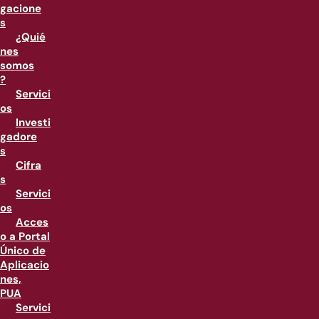
gacione
s
¿Quié
nes
somos
?
Servici
os
Investi
gadore
s
Cifra
s
Servici
os
Acces
o a Portal
Único de
Aplicacio
nes,
PUA
Servici