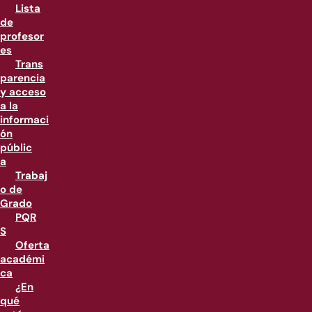
Lista
de
profesor
es
Trans
parencia
y acceso
a la
informaci
ón
públic
a
Trabaj
o de
Grado
PQR
S
Oferta
académi
ca
¿En
qué