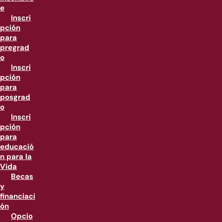
e
Inscri
pción
para
pregrad
o
Inscri
pción
para
posgrad
o
Inscri
pción
para
educació
n para la
Vida
Becas
y
financiaci
ón
Opcio