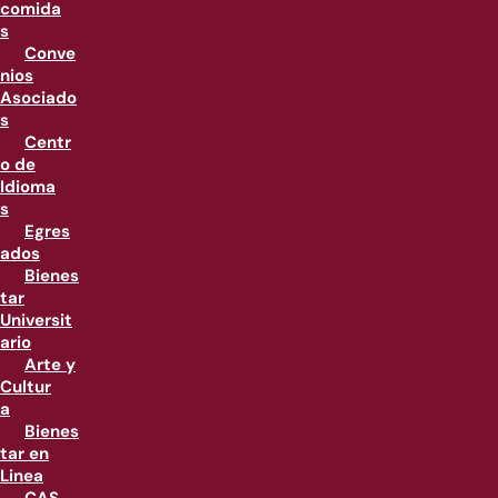
comida
s
Conve
nios
Asociado
s
Centr
o de
Idioma
s
Egres
ados
Bienes
tar
Universit
ario
Arte y
Cultur
a
Bienes
tar en
Linea