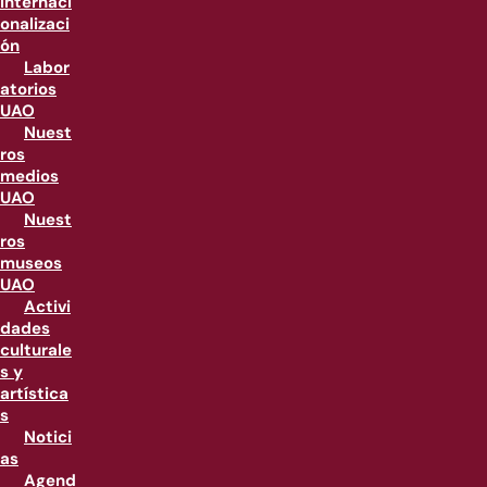
internaci
onalizaci
ón
Labor
atorios
UAO
Nuest
ros
medios
UAO
Nuest
ros
museos
UAO
Activi
dades
culturale
s y
artística
s
Notici
as
Agend