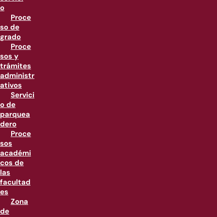
o
Proce
so de
grado
Proce
sos y
trámites
administr
ativos
Servici
o de
parquea
dero
Proce
sos
académi
cos de
las
facultad
es
Zona
de