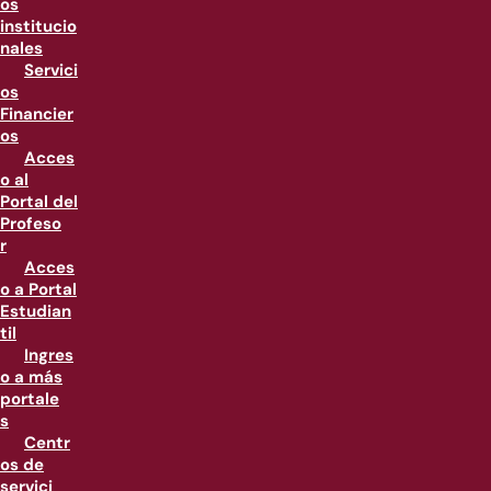
os
institucio
nales
Servici
os
Financier
os
Acces
o al
Portal del
Profeso
r
Acces
o a Portal
Estudian
til
Ingres
o a más
portale
s
Centr
os de
servici