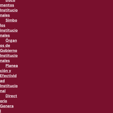
Docu
mentos
Institucio
nales
Símbo
los
institucio
nales
Órgan
os de
Gobierno
Institucio
nales
Planea
ción y
Efectivid
ad
Institucio
nal
Direct
orio
Genera
l