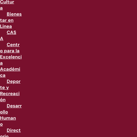
Cultur
a
Bienes
tar en
Linea
CAS
A
Centr
o para la
Excelenci
a
Académi
ca
Depor
te y
Recreaci
ón
Desarr
ollo
Human
o
Direct
orio