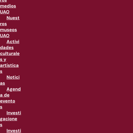
ros
medios
UAO
Nuest
ros
museos
UAO
Activi
dades
culturale
s y
artística
s
Notici
as
Agend
a de
evento
s
Investi
gacione
s
Investi