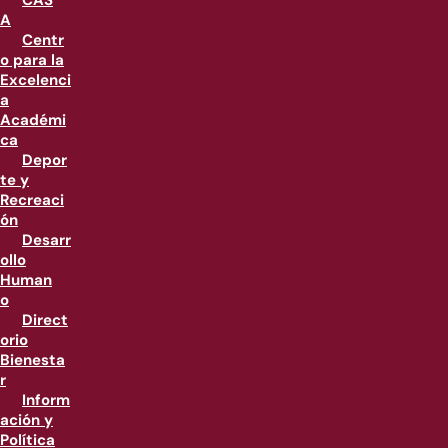
CAS
A
Centr
o para la
Excelenci
a
Académi
ca
Depor
te y
Recreaci
ón
Desarr
ollo
Human
o
Direct
orio
Bienesta
r
Inform
ación y
Política