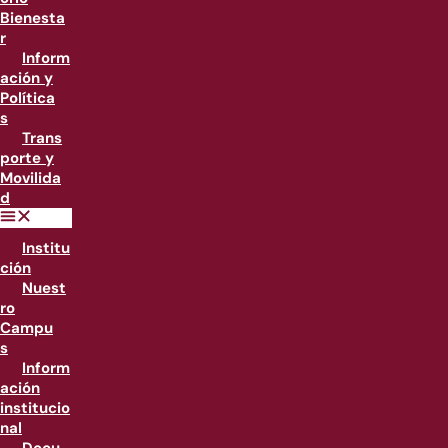
Bienesta
r
Inform
ación y
Política
s
Trans
porte y
Movilida
d
Institu
ción
Nuest
ro
Campu
s
Inform
ación
institucio
nal