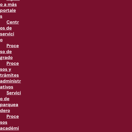
o a más
portale
s
Centr
os de
servici
o
Proce
so de
grado
Proce
sos y
trámites
administr
ativos
Servici
o de
parquea
dero
Proce
sos
académi