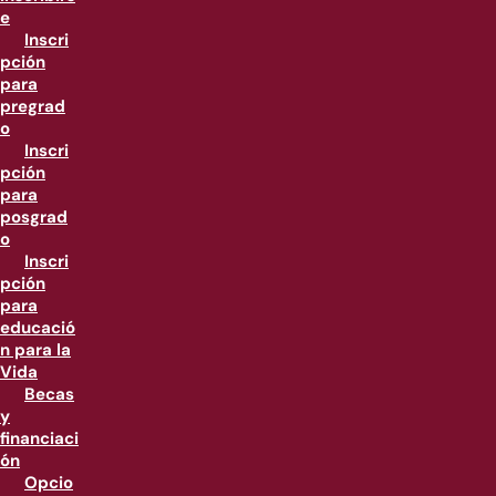
e
Inscri
pción
para
pregrad
o
Inscri
pción
para
posgrad
o
Inscri
pción
para
educació
n para la
Vida
Becas
y
financiaci
ón
Opcio