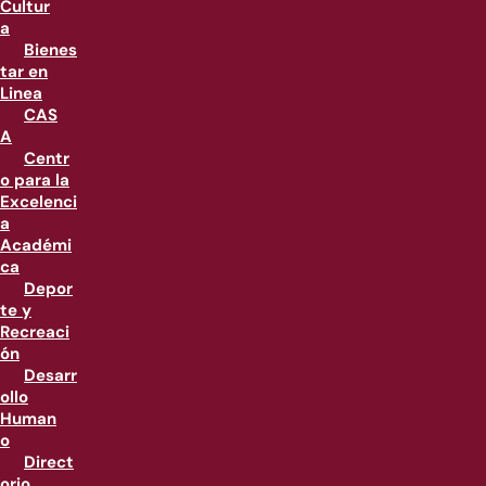
Cultur
a
Bienes
tar en
Linea
CAS
A
Centr
o para la
Excelenci
a
Académi
ca
Depor
te y
Recreaci
ón
Desarr
ollo
Human
o
Direct
orio