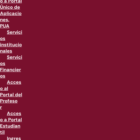
o a Portal
Único de
Aplicacio
nes,
PUA
Servici
os
institucio
nales
Servici
os
Financier
os
Acces
o al
Portal del
Profeso
r
Acces
o a Portal
Estudian
til
Ingres