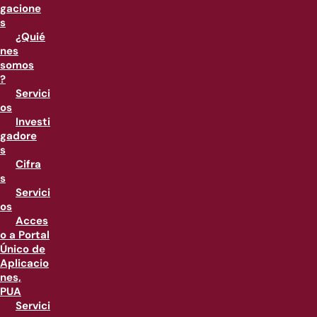
gacione
s
¿Quié
nes
somos
?
Servici
os
Investi
gadore
s
Cifra
s
Servici
os
Acces
o a Portal
Único de
Aplicacio
nes,
PUA
Servici