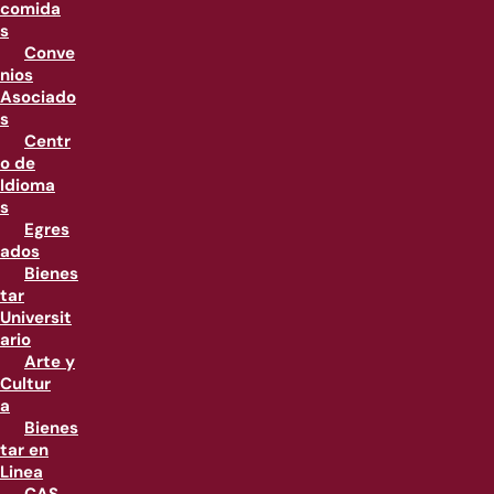
comida
s
Conve
nios
Asociado
s
Centr
o de
Idioma
s
Egres
ados
Bienes
tar
Universit
ario
Arte y
Cultur
a
Bienes
tar en
Linea