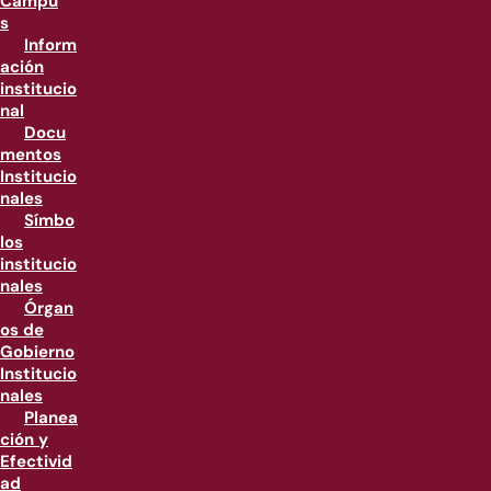
Campu
s
Inform
ación
institucio
nal
Docu
mentos
Institucio
nales
Símbo
los
institucio
nales
Órgan
os de
Gobierno
Institucio
nales
Planea
ción y
Efectivid
ad