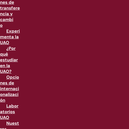
nes de
transfere
ncia y
cambi
o
Experi
menta la
UAO
¿Por
qué
estudiar
en la
UAO?
Opcio
nes de
internaci
onalizaci
ón
Labor
atorios
UAO
Nuest