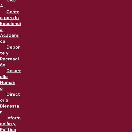
CAS
A
Centr
o para la
Excelenci
a
Académi
ca
Depor
te y
Recreaci
ón
Desarr
ollo
Human
o
Direct
orio
Bienesta
r
Inform
ación y
Política