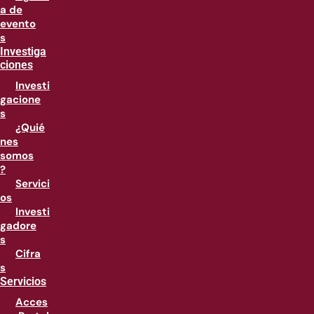
a de
evento
s
Investiga
ciones
Investi
gacione
s
¿Quié
nes
somos
?
Servici
os
Investi
gadore
s
Cifra
s
Servicios
Acces