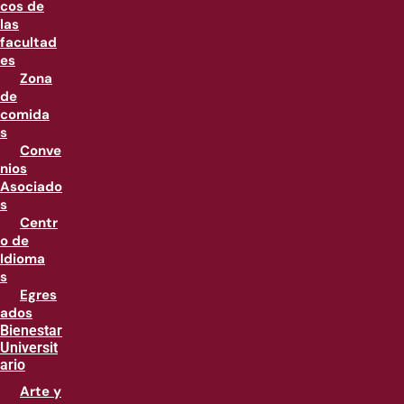
cos de
las
facultad
es
Zona
de
comida
s
Conve
nios
Asociado
s
Centr
o de
Idioma
s
Egres
ados
Bienestar
Universit
ario
Arte y