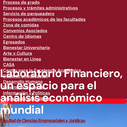
Proceso de grado
Procesos y trámites administrativos
Servicio de parqueadero
Procesos académicos de las facultades
Zona de comidas
Convenios Asociados
Centro de Idiomas
Egresados
Bienestar Universitario
Arte y Cultura
Bienestar en Linea
CASA
​​​​​​​​​Laboratorio Financiero,
Centro para la Excelencia Académica
Deporte y Recreación
un espacio para el
Desarrollo Humano
Directorio Bienestar
análisis económico
Información y Políticas
Transporte y Movilidad
​​​​​​​​Lab...
mundial
Facultad de Ciencias Empresariales y Jurídicas