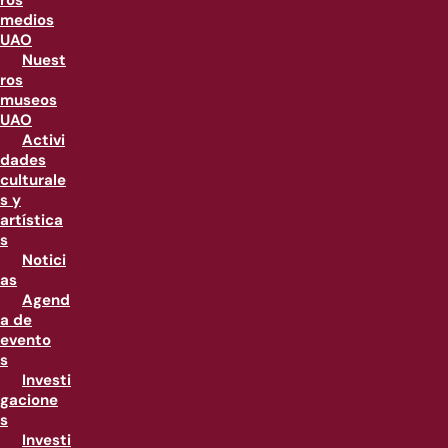
ros
medios
UAO
Nuest
ros
museos
UAO
Activi
dades
culturale
s y
artística
s
Notici
as
Agend
a de
evento
s
Investi
gacione
s
Investi