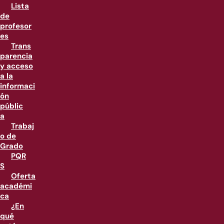
Lista
de
profesor
es
Trans
parencia
y acceso
a la
informaci
ón
públic
a
Trabaj
o de
Grado
PQR
S
Oferta
académi
ca
¿En
qué