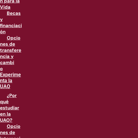
n para la
Vida
Becas
y
financiaci
ón
Opcio
nes de
transfere
ncia y
cambi
o
Experime
nta la
UAO
¿Por
qué
estudiar
en la
UAO?
Opcio
nes de