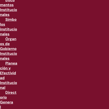
Docu
mentos
Institucio
nales
Símbo
los
institucio
nales
Órgan
os de
Gobierno
Institucio
nales
Planea
ción y
Efectivid
ad
Institucio
nal
Direct
orio
Genera
l