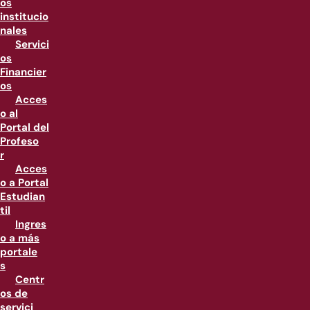
os
institucio
nales
Servici
os
Financier
os
Acces
o al
Portal del
Profeso
r
Acces
o a Portal
Estudian
til
Ingres
o a más
portale
s
Centr
os de
servici