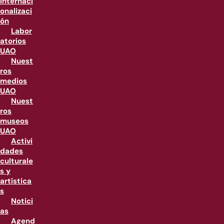
internaci
onalizaci
ón
Labor
atorios
UAO
Nuest
ros
medios
UAO
Nuest
ros
museos
UAO
Activi
dades
culturale
s y
artística
s
Notici
as
Agend