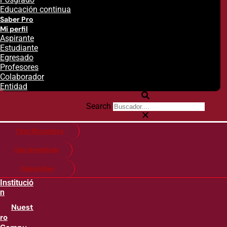
Educación continua
Saber Pro
Mi perfil
Aspirante
Estudiante
Egresado
Profesores
Colaborador
Entidad
Search
Citas financieras
Guía de matricula
Pago en línea
Institució
n
Nuest
ro