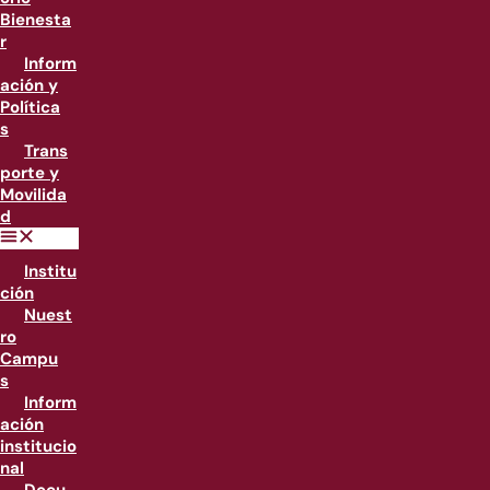
Bienesta
r
Inform
ación y
Política
s
Trans
porte y
Movilida
d
Institu
ción
Nuest
ro
Campu
s
Inform
ación
institucio
nal