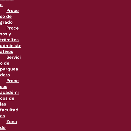
o
Proce
so de
grado
Proce
sos y
trámites
administr
ativos
Servici
o de
parquea
dero
Proce
sos
académi
cos de
las
facultad
es
Zona
de