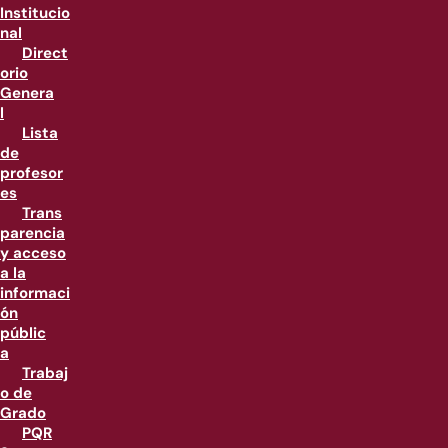
Institucio
nal
Direct
orio
Genera
l
Lista
de
profesor
es
Trans
parencia
y acceso
a la
informaci
ón
públic
a
Trabaj
o de
Grado
PQR