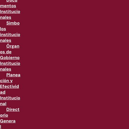
Docu
mentos
Institucio
nales
Símbo
los
institucio
nales
Órgan
os de
Gobierno
Institucio
nales
Planea
ción y
Efectivid
ad
Institucio
nal
Direct
orio
Genera
l