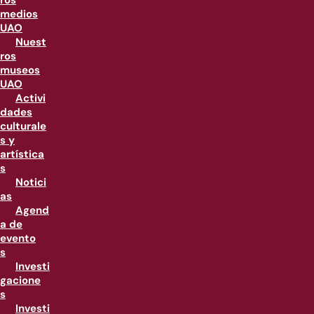
ros
medios
UAO
Nuest
ros
museos
UAO
Activi
dades
culturale
s y
artística
s
Notici
as
Agend
a de
evento
s
Investi
gacione
s
Investi