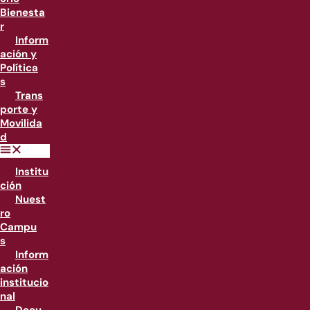
Bienesta
r
Inform
ación y
Política
s
Trans
porte y
Movilida
d
Institu
ción
Nuest
ro
Campu
s
Inform
ación
institucio
nal