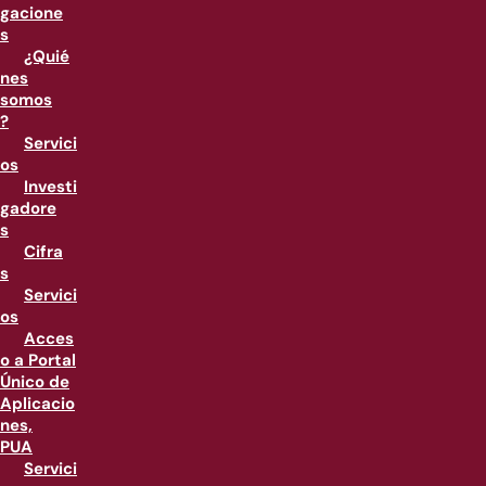
gacione
s
¿Quié
nes
somos
?
Servici
os
Investi
gadore
s
Cifra
s
Servici
os
Acces
o a Portal
Único de
Aplicacio
nes,
PUA
Servici