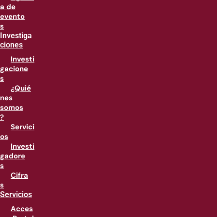
a de
evento
s
Investiga
ciones
Investi
gacione
s
¿Quié
nes
somos
?
Servici
os
Investi
gadore
s
Cifra
s
Servicios
Acces