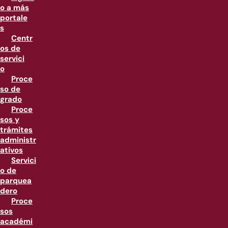
o a más
portale
s
Centr
os de
servici
o
Proce
so de
grado
Proce
sos y
trámites
administr
ativos
Servici
o de
parquea
dero
Proce
sos
académi