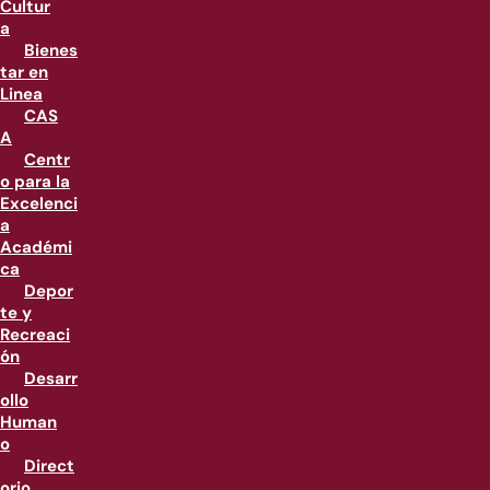
Cultur
a
Bienes
tar en
Linea
CAS
A
Centr
o para la
Excelenci
a
Académi
ca
Depor
te y
Recreaci
ón
Desarr
ollo
Human
o
Direct
orio