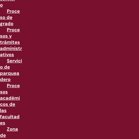
o
Proce
so de
grado
Proce
sos y
trámites
administr
ativos
Servici
o de
parquea
dero
Proce
sos
académi
cos de
las
facultad
es
Zona
de