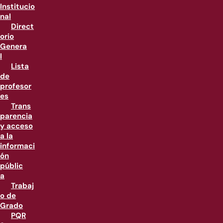
Institucio
nal
Direct
orio
Genera
l
Lista
de
profesor
es
Trans
parencia
y acceso
a la
informaci
ón
públic
a
Trabaj
o de
Grado
PQR