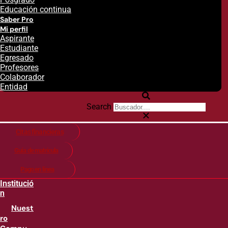
Educación continua
Saber Pro
Mi perfil
Aspirante
Estudiante
Egresado
Profesores
Colaborador
Entidad
Search
Citas financieras
Guía de matricula
Pago en línea
Institució
n
Nuest
ro