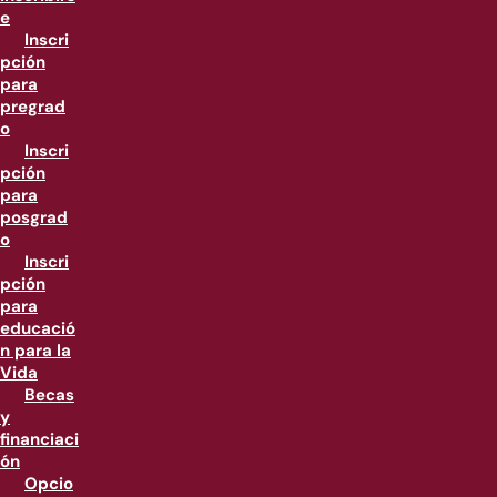
e
Inscri
pción
para
pregrad
o
Inscri
pción
para
posgrad
o
Inscri
pción
para
educació
n para la
Vida
Becas
y
financiaci
ón
Opcio