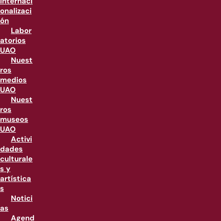
internaci
onalizaci
ón
Labor
atorios
UAO
Nuest
ros
medios
UAO
Nuest
ros
museos
UAO
Activi
dades
culturale
s y
artística
s
Notici
as
Agend