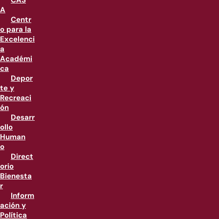
CAS
A
Centr
o para la
Excelenci
a
Académi
ca
Depor
te y
Recreaci
ón
Desarr
ollo
Human
o
Direct
orio
Bienesta
r
Inform
ación y
Política