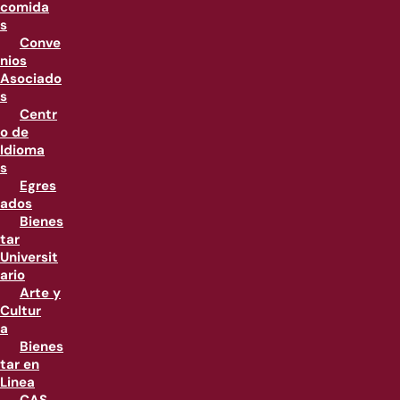
comida
s
Conve
nios
Asociado
s
Centr
o de
Idioma
s
Egres
ados
Bienes
tar
Universit
ario
Arte y
Cultur
a
Bienes
tar en
Linea