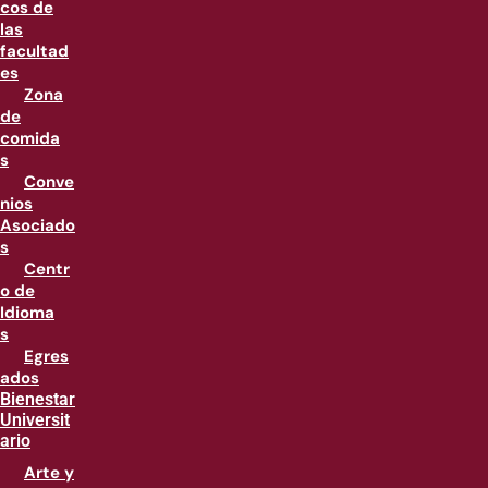
cos de
las
facultad
es
Zona
de
comida
s
Conve
nios
Asociado
s
Centr
o de
Idioma
s
Egres
ados
Bienestar
Universit
ario
Arte y