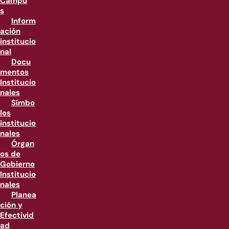
Campu
s
Inform
ación
institucio
nal
Docu
mentos
Institucio
nales
Símbo
los
institucio
nales
Órgan
os de
Gobierno
Institucio
nales
Planea
ción y
Efectivid
ad