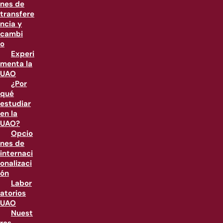
nes de
transfere
ncia y
cambi
o
Experi
menta la
UAO
¿Por
qué
estudiar
en la
UAO?
Opcio
nes de
internaci
onalizaci
ón
Labor
atorios
UAO
Nuest