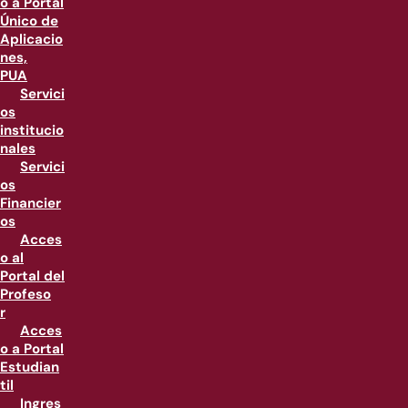
o a Portal
Único de
Aplicacio
nes,
PUA
Servici
os
institucio
nales
Servici
os
Financier
os
Acces
o al
Portal del
Profeso
r
Acces
o a Portal
Estudian
til
Ingres