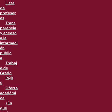
Lista
de
profesor
es
Trans
parencia
y acceso
a la
informaci
ón
públic
a
Trabaj
o de
Grado
PQR
S
Oferta
académi
ca
¿En
qué