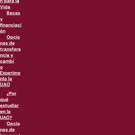
n para la
Vida
Becas
y
financiaci
ón
Opcio
nes de
transfere
ncia y
cambi
o
Experime
nta la
UAO
¿Por
qué
estudiar
en la
UAO?
Opcio
nes de