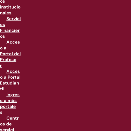
os
institucio
nales
Servici
os
Financier
os
Acces
o al
Portal del
Profeso
r
Acces
o a Portal
Estudian
til
Ingres
o a más
portale
s
Centr
os de
servici