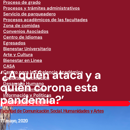
Proceso de grado
Procesos y trámites administrativos
Servicio de parqueadero
Procesos académicos de las facultades
Zona de comidas
Convenios Asociados
Centro de Idiomas
Egresados
Bienestar Universitario
Arte y Cultura
Bienestar en Linea
CASA
‘¿A quién ataca y a
Centro para la Excelencia Académica
Deporte y Recreación
quién corona esta
Desarrollo Humano
Directorio Bienestar
pandemia?’
Información y Políticas
Transporte y Movilidad
‘¿A quién ataca y a quién...
Facultad de Comunicación Social, Humanidades y Artes
11 mayo, 2020