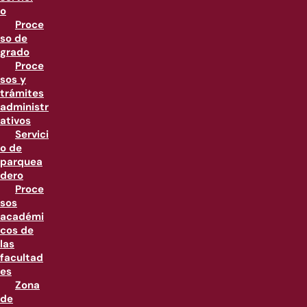
o
Proce
so de
grado
Proce
sos y
trámites
administr
ativos
Servici
o de
parquea
dero
Proce
sos
académi
cos de
las
facultad
es
Zona
de