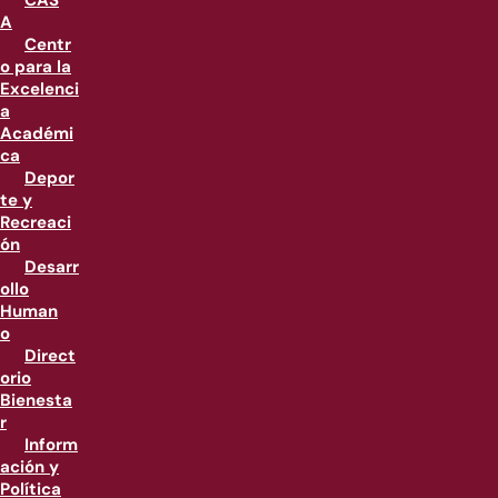
CAS
A
Centr
o para la
Excelenci
a
Académi
ca
Depor
te y
Recreaci
ón
Desarr
ollo
Human
o
Direct
orio
Bienesta
r
Inform
ación y
Política