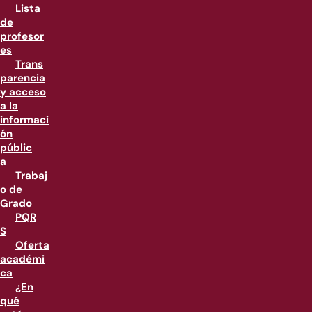
Lista
de
profesor
es
Trans
parencia
y acceso
a la
informaci
ón
públic
a
Trabaj
o de
Grado
PQR
S
Oferta
académi
ca
¿En
qué