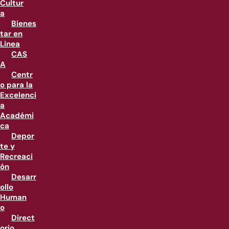
Cultur
a
Bienes
tar en
Linea
CAS
A
Centr
o para la
Excelenci
a
Académi
ca
Depor
te y
Recreaci
ón
Desarr
ollo
Human
o
Direct
orio