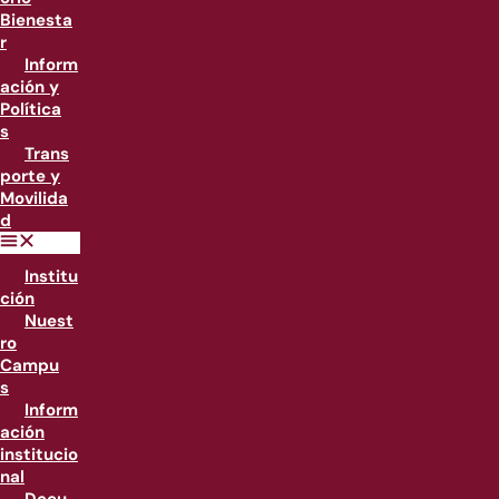
Bienesta
r
Inform
ación y
Política
s
Trans
porte y
Movilida
d
Institu
ción
Nuest
ro
Campu
s
Inform
ación
institucio
nal