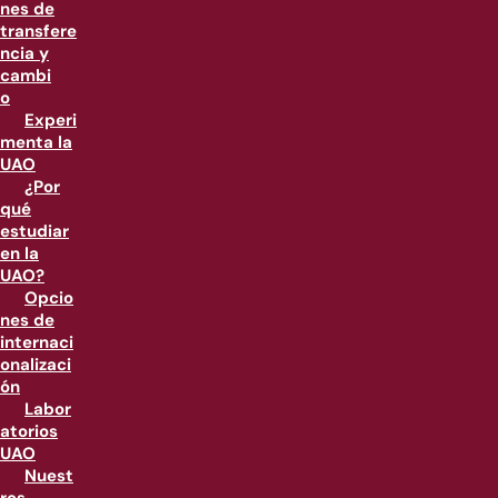
nes de
transfere
ncia y
cambi
o
Experi
menta la
UAO
¿Por
qué
estudiar
en la
UAO?
Opcio
nes de
internaci
onalizaci
ón
Labor
atorios
UAO
Nuest