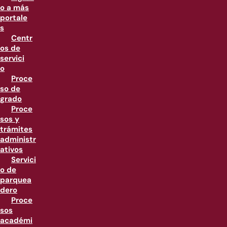
o a más
portale
s
Centr
os de
servici
o
Proce
so de
grado
Proce
sos y
trámites
administr
ativos
Servici
o de
parquea
dero
Proce
sos
académi