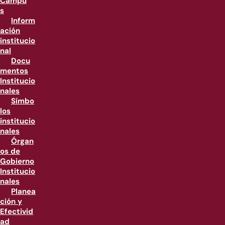
Campu
s
Inform
ación
institucio
nal
Docu
mentos
Institucio
nales
Símbo
los
institucio
nales
Órgan
os de
Gobierno
Institucio
nales
Planea
ción y
Efectivid
ad