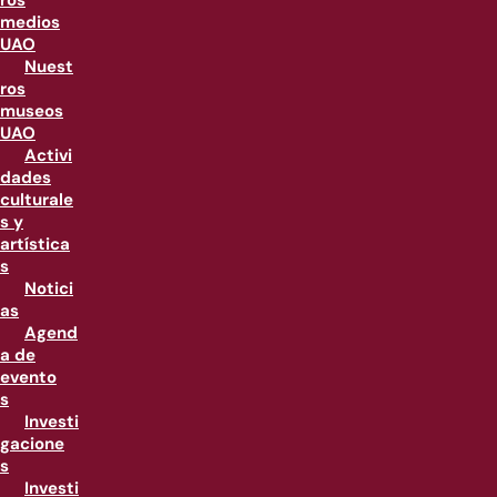
ros
medios
UAO
Nuest
ros
museos
UAO
Activi
dades
culturale
s y
artística
s
Notici
as
Agend
a de
evento
s
Investi
gacione
s
Investi