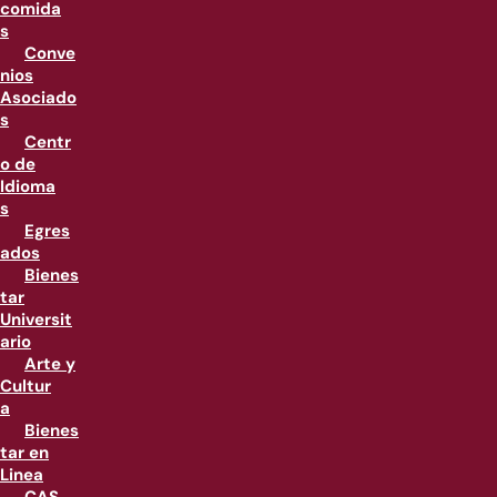
comida
s
Conve
nios
Asociado
s
Centr
o de
Idioma
s
Egres
ados
Bienes
tar
Universit
ario
Arte y
Cultur
a
Bienes
tar en
Linea