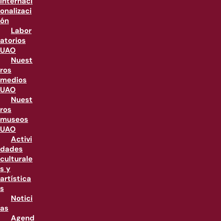
internaci
onalizaci
ón
Labor
atorios
UAO
Nuest
ros
medios
UAO
Nuest
ros
museos
UAO
Activi
dades
culturale
s y
artística
s
Notici
as
Agend