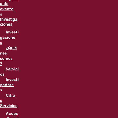
a de
evento
s
Investiga
ciones
Investi
gacione
s
¿Quié
nes
somos
?
Servici
os
Investi
gadore
s
Cifra
s
Servicios
Acces