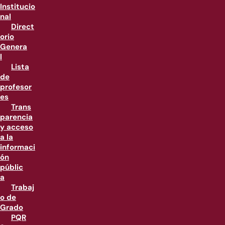
Institucio
nal
Direct
orio
Genera
l
Lista
de
profesor
es
Trans
parencia
y acceso
a la
informaci
ón
públic
a
Trabaj
o de
Grado
PQR