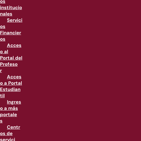
os
institucio
nales
Servici
os
Financier
os
Acces
o al
Portal del
Profeso
r
Acces
o a Portal
Estudian
til
Ingres
o a más
portale
s
Centr
os de
servici