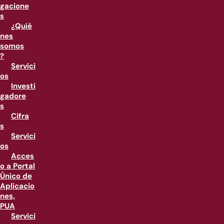
gacione
s
¿Quié
nes
somos
?
Servici
os
Investi
gadore
s
Cifra
s
Servici
os
Acces
o a Portal
Único de
Aplicacio
nes,
PUA
Servici