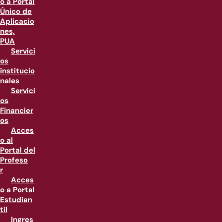
o a Portal
Único de
Aplicacio
nes,
PUA
Servici
os
institucio
nales
Servici
os
Financier
os
Acces
o al
Portal del
Profeso
r
Acces
o a Portal
Estudian
til
Ingres