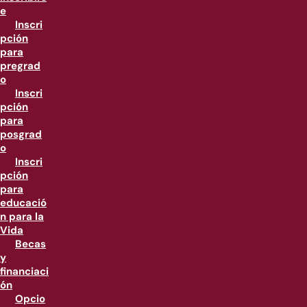
e
Inscri
pción
para
pregrad
o
Inscri
pción
para
posgrad
o
Inscri
pción
para
educació
n para la
Vida
Becas
y
financiaci
ón
Opcio