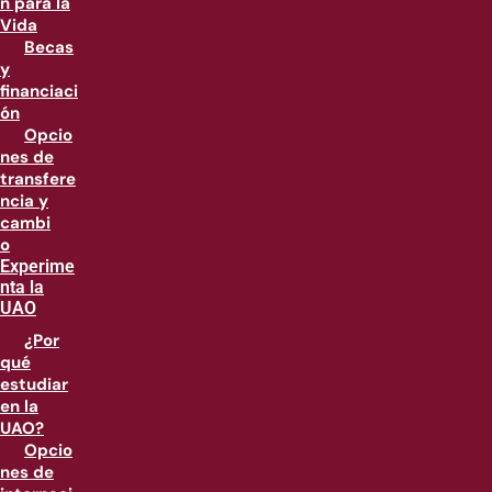
n para la
Vida
Becas
y
financiaci
ón
Opcio
nes de
transfere
ncia y
cambi
o
Experime
nta la
UAO
¿Por
qué
estudiar
en la
UAO?
Opcio
nes de