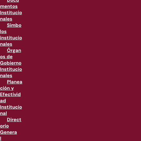
Docu
mentos
Institucio
nales
Símbo
los
institucio
nales
Órgan
os de
Gobierno
Institucio
nales
Planea
ción y
Efectivid
ad
Institucio
nal
Direct
orio
Genera
l