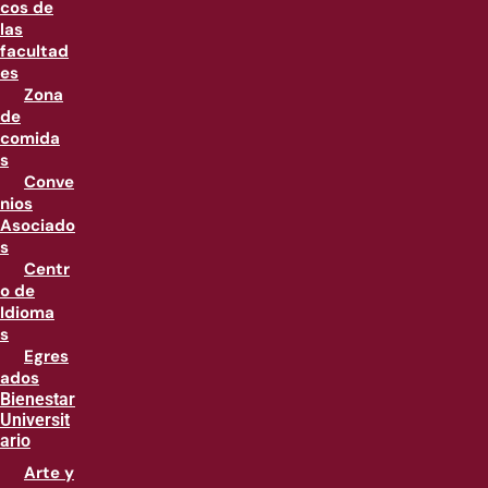
cos de
las
facultad
es
Zona
de
comida
s
Conve
nios
Asociado
s
Centr
o de
Idioma
s
Egres
ados
Bienestar
Universit
ario
Arte y