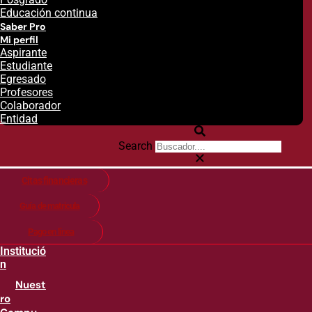
Educación continua
Saber Pro
Mi perfil
Aspirante
Estudiante
Egresado
Profesores
Colaborador
Entidad
Search
Citas financieras
Guía de matricula
Pago en línea
Institució
n
Nuest
ro