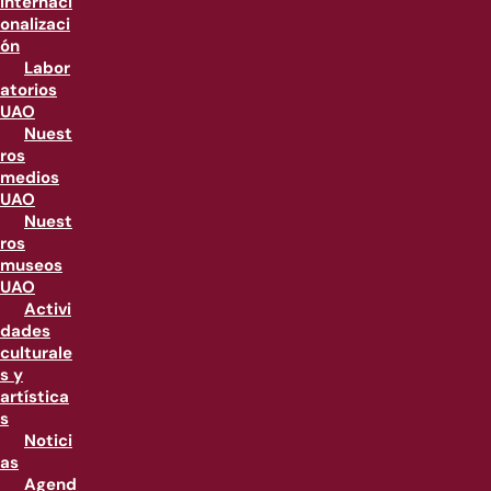
internaci
onalizaci
ón
Labor
atorios
UAO
Nuest
ros
medios
UAO
Nuest
ros
museos
UAO
Activi
dades
culturale
s y
artística
s
Notici
as
Agend