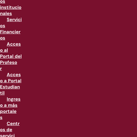
os
institucio
nales
Servici
os
Financier
os
Acces
o al
Portal del
Profeso
r
Acces
o a Portal
Estudian
til
Ingres
o a más
portale
s
Centr
os de
servici