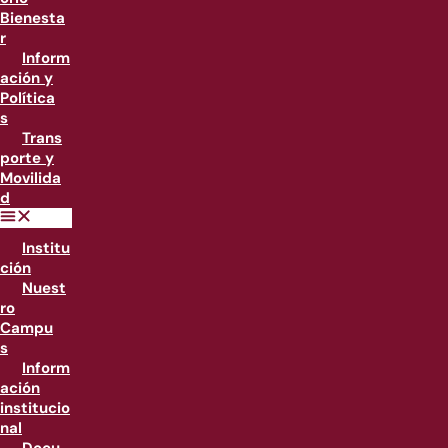
Bienesta
r
Inform
ación y
Política
s
Trans
porte y
Movilida
d
Institu
ción
Nuest
ro
Campu
s
Inform
ación
institucio
nal