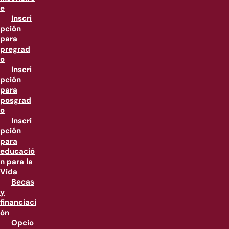
e
Inscri
pción
para
pregrad
o
Inscri
pción
para
posgrad
o
Inscri
pción
para
educació
n para la
Vida
Becas
y
financiaci
ón
Opcio