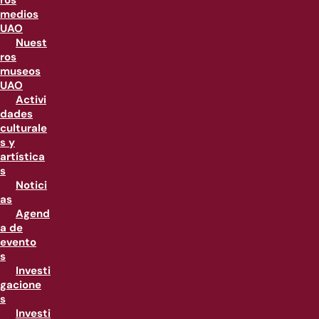
ros
medios
UAO
Nuest
ros
museos
UAO
Activi
dades
culturale
s y
artística
s
Notici
as
Agend
a de
evento
s
Investi
gacione
s
Investi