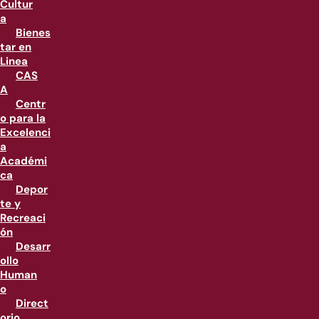
Cultur
a
Bienes
tar en
Linea
CAS
A
Centr
o para la
Excelenci
a
Académi
ca
Depor
te y
Recreaci
ón
Desarr
ollo
Human
o
Direct
orio