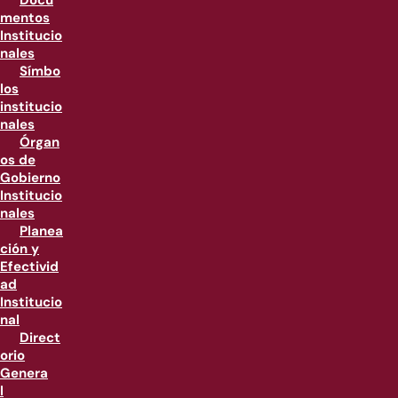
Docu
mentos
Institucio
nales
Símbo
los
institucio
nales
Órgan
os de
Gobierno
Institucio
nales
Planea
ción y
Efectivid
ad
Institucio
nal
Direct
orio
Genera
l