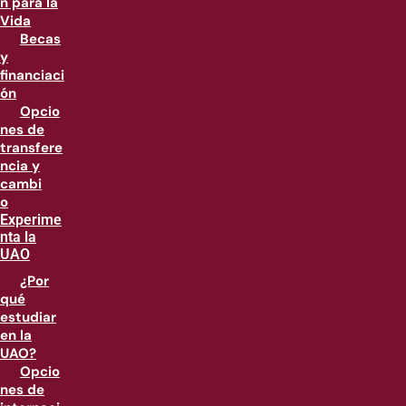
n para la
Vida
Becas
y
financiaci
ón
Opcio
nes de
transfere
ncia y
cambi
o
Experime
nta la
UAO
¿Por
qué
estudiar
en la
UAO?
Opcio
nes de