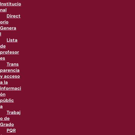
Institucio
nal
Direct
orio
Genera
l
Lista
de
profesor
es
Trans
parencia
y acceso
a la
informaci
ón
públic
a
Trabaj
o de
Grado
PQR