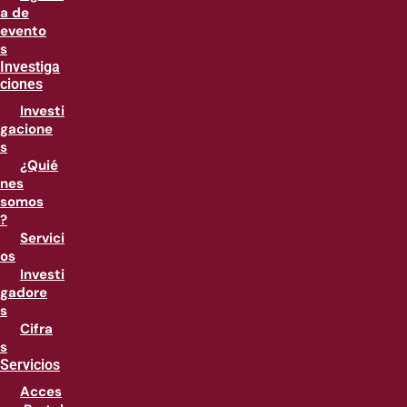
a de
evento
s
Investiga
ciones
Investi
gacione
s
¿Quié
nes
somos
?
Servici
os
Investi
gadore
s
Cifra
s
Servicios
Acces