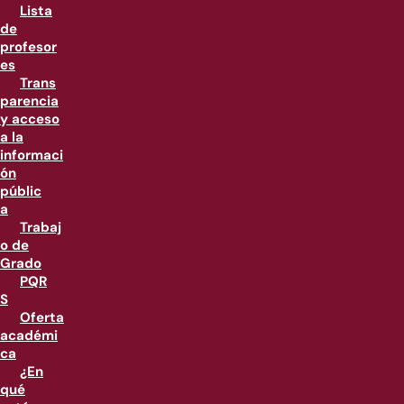
Lista
de
profesor
es
Trans
parencia
y acceso
a la
informaci
ón
públic
a
Trabaj
o de
Grado
PQR
S
Oferta
académi
ca
¿En
qué