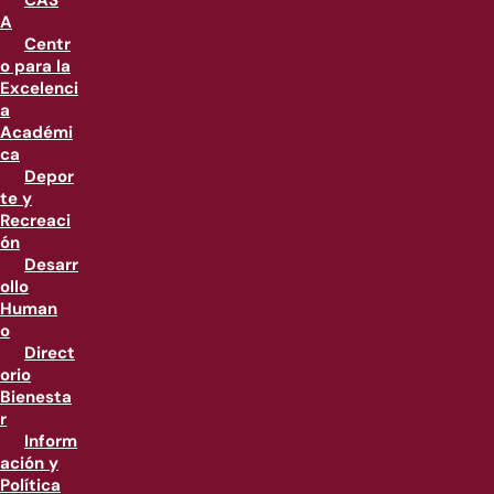
CAS
A
Centr
o para la
Excelenci
a
Académi
ca
Depor
te y
Recreaci
ón
Desarr
ollo
Human
o
Direct
orio
Bienesta
r
Inform
ación y
Política