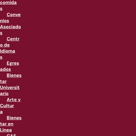
comida
s
Conve
nios
Asociado
s
Centr
o de
Idioma
s
Egres
ados
Bienes
tar
Universit
ario
Arte y
Cultur
a
Bienes
tar en
Linea