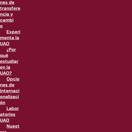
nes de
transfere
ncia y
cambi
o
Experi
menta la
UAO
¿Por
qué
estudiar
en la
UAO?
Opcio
nes de
internaci
onalizaci
ón
Labor
atorios
UAO
Nuest