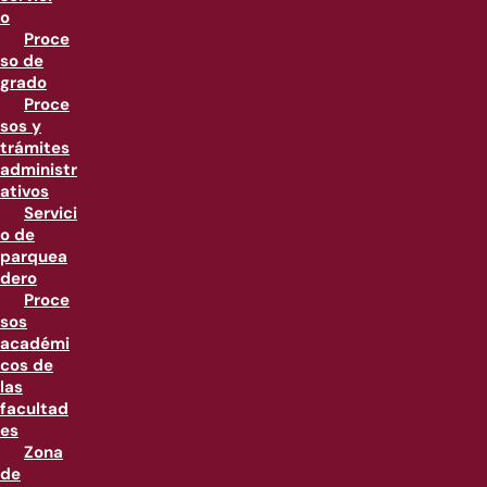
o
Proce
so de
grado
Proce
sos y
trámites
administr
ativos
Servici
o de
parquea
dero
Proce
sos
académi
cos de
las
facultad
es
Zona
de