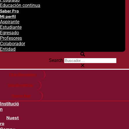
Educación continua
Saber Pro
Mi perfil
Aspirante
Estudiante
Egresado
Profesores
Colaborador
Entidad
Search
Citas financieras
Guía de matricula
Pago en línea
Institució
n
Nuest
ro