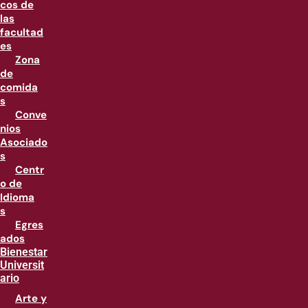
cos de
las
facultad
es
Zona
de
comida
s
Conve
nios
Asociado
s
Centr
o de
Idioma
s
Egres
ados
Bienestar
Universit
ario
Arte y