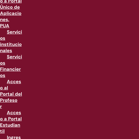
o a Portal
Único de
Aplicacio
nes,
PUA
Servici
os
institucio
nales
Servici
os
Financier
os
Acces
o al
Portal del
Profeso
r
Acces
o a Portal
Estudian
til
Ingres