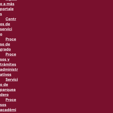
o a más
portale
s
Centr
os de
servici
o
Proce
so de
grado
Proce
sos y
trámites
administr
ativos
Servici
o de
parquea
dero
Proce
sos
académi