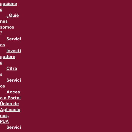
gacione
s
¿Quié
nes
somos
?
Servici
os
Investi
gadore
s
Cifra
s
Servici
os
Acces
o a Portal
Único de
Aplicacio
nes,
PUA
Servici