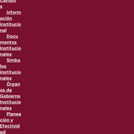
Campu
s
Inform
ación
institucio
nal
Docu
mentos
Institucio
nales
Símbo
los
institucio
nales
Órgan
os de
Gobierno
Institucio
nales
Planea
ción y
Efectivid
ad