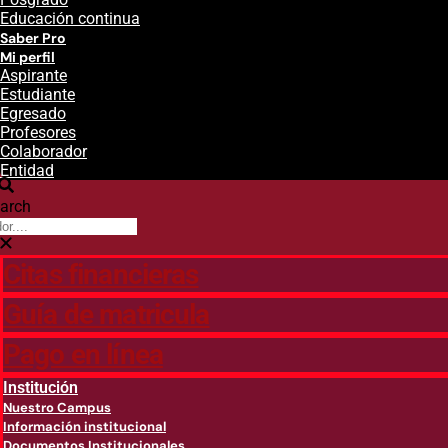
Educación continua
Saber Pro
Mi perfil
Aspirante
Estudiante
Egresado
Profesores
Colaborador
Entidad
arch
Citas financieras
Guía de matricula
Pago en línea
Institución
Nuestro Campus
Información institucional
Documentos Institucionales