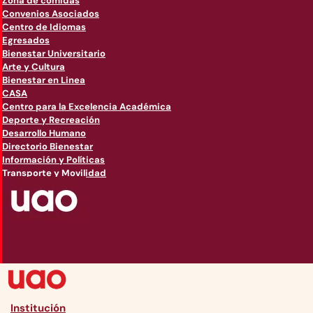
Zona de comidas
Convenios Asociados
Centro de Idiomas
Egresados
Bienestar Universitario
Arte y Cultura
Bienestar en Linea
CASA
Centro para la Excelencia Académica
Deporte y Recreación
Desarrollo Humano
Directorio Bienestar
Información y Políticas
Transporte y Movilidad
Institución