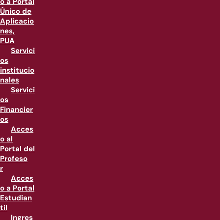
o a Portal
Único de
Aplicacio
nes,
PUA
Servici
os
institucio
nales
Servici
os
Financier
os
Acces
o al
Portal del
Profeso
r
Acces
o a Portal
Estudian
til
Ingres