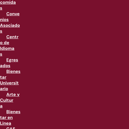
comida
s
Conve
nios
Asociado
s
Centr
o de
Idioma
s
Egres
ados
Bienes
tar
Universit
ario
Arte y
Cultur
a
Bienes
tar en
Linea