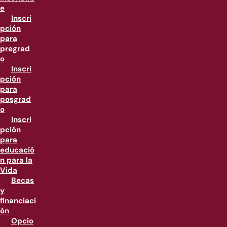
e
Inscri
pción
para
pregrad
o
Inscri
pción
para
posgrad
o
Inscri
pción
para
educació
n para la
Vida
Becas
y
financiaci
ón
Opcio