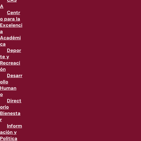
CAS
A
Centr
o para la
Excelenci
a
Académi
ca
Depor
te y
Recreaci
ón
Desarr
ollo
Human
o
Direct
orio
Bienesta
r
Inform
ación y
Política