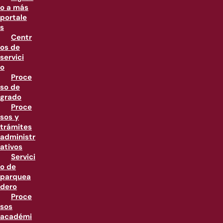
o a más
portale
s
Centr
os de
servici
o
Proce
so de
grado
Proce
sos y
trámites
administr
ativos
Servici
o de
parquea
dero
Proce
sos
académi