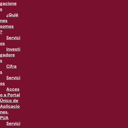
gacione
s
¿Quié
nes
somos
?
Servici
os
Investi
gadore
s
Cifra
s
Servici
os
Acces
o a Portal
Único de
Aplicacio
nes,
PUA
Servici