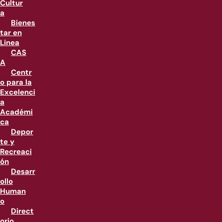
Cultur
a
Bienes
tar en
Linea
CAS
A
Centr
o para la
Excelenci
a
Académi
ca
Depor
te y
Recreaci
ón
Desarr
ollo
Human
o
Direct
orio