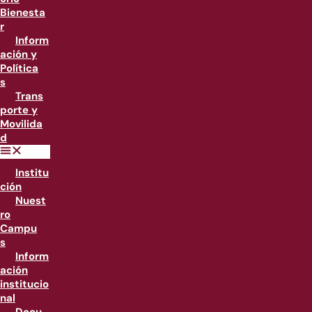
Bienesta
r
Inform
ación y
Política
s
Trans
porte y
Movilida
d
Institu
ción
Nuest
ro
Campu
s
Inform
ación
institucio
nal