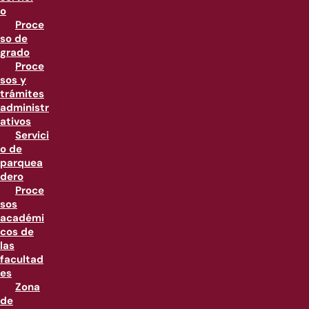
o
Proce
so de
grado
Proce
sos y
trámites
administr
ativos
Servici
o de
parquea
dero
Proce
sos
académi
cos de
las
facultad
es
Zona
de