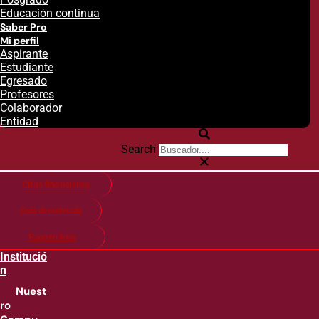
Educación continua
Saber Pro
Mi perfil
Aspirante
Estudiante
Egresado
Profesores
Colaborador
Entidad
Search
Citas financieras
Guía de matricula
Pago en línea
Institució
n
Nuest
ro