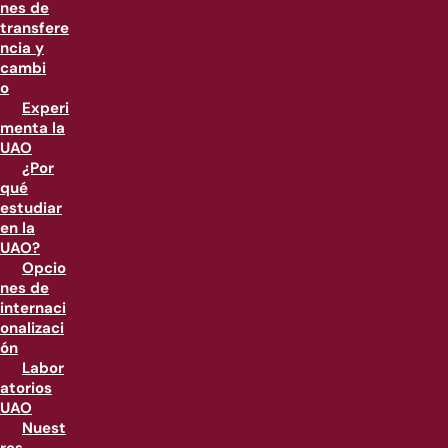
nes de
transfere
ncia y
cambi
o
Experi
menta la
UAO
¿Por
qué
estudiar
en la
UAO?
Opcio
nes de
internaci
onalizaci
ón
Labor
atorios
UAO
Nuest