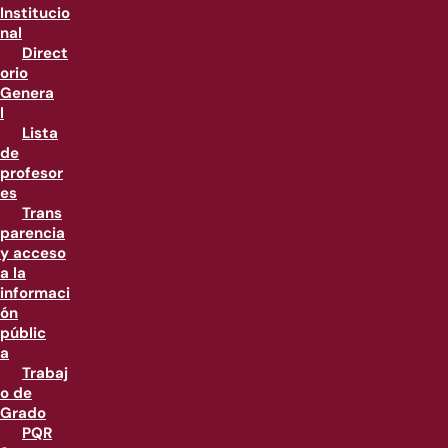
Institucio
nal
Direct
orio
Genera
l
Lista
de
profesor
es
Trans
parencia
y acceso
a la
informaci
ón
públic
a
Trabaj
o de
Grado
PQR