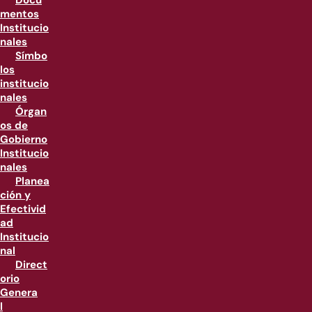
Docu
mentos
Institucio
nales
Símbo
los
institucio
nales
Órgan
os de
Gobierno
Institucio
nales
Planea
ción y
Efectivid
ad
Institucio
nal
Direct
orio
Genera
l