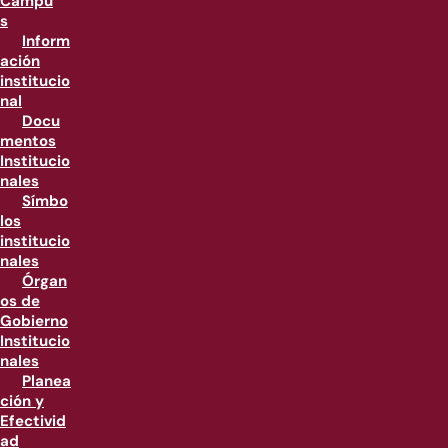
Campu
s
Inform
ación
institucio
nal
Docu
mentos
Institucio
nales
Símbo
los
institucio
nales
Órgan
os de
Gobierno
Institucio
nales
Planea
ción y
Efectivid
ad