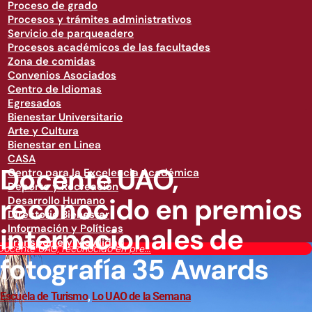
Proceso de grado
Procesos y trámites administrativos
Servicio de parqueadero
Procesos académicos de las facultades
Zona de comidas
Convenios Asociados
Centro de Idiomas
Egresados
Bienestar Universitario
Arte y Cultura
Bienestar en Linea
CASA
Docente UAO,
Centro para la Excelencia Académica
Deporte y Recreación
reconocido en premios
Desarrollo Humano
Directorio Bienestar
internacionales de
Información y Políticas
Transporte y Movilidad
Docente UAO, reconocido en pre...
fotografía 35 Awards
Escuela de Turismo
,
Lo UAO de la Semana