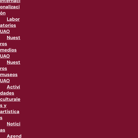
internaci
onalizaci
ón
Labor
atorios
UAO
Nuest
ros
medios
UAO
Nuest
ros
museos
UAO
Activi
dades
culturale
s y
artística
s
Notici
as
Agend