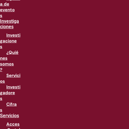
a de
evento
s
Investiga
ciones
Investi
gacione
s
¿Quié
nes
somos
?
Servici
os
Investi
gadore
s
Cifra
s
Servicios
Acces