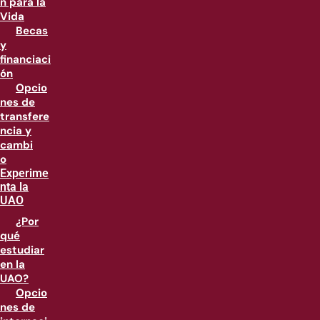
n para la
Vida
Becas
y
financiaci
ón
Opcio
nes de
transfere
ncia y
cambi
o
Experime
nta la
UAO
¿Por
qué
estudiar
en la
UAO?
Opcio
nes de