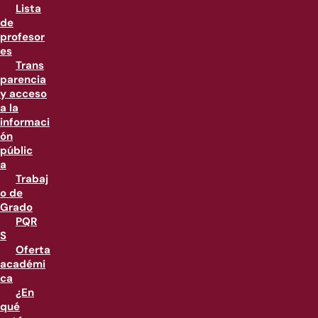
Lista
de
profesor
es
Trans
parencia
y acceso
a la
informaci
ón
públic
a
Trabaj
o de
Grado
PQR
S
Oferta
académi
ca
¿En
qué