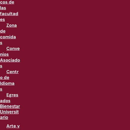
cos de
las
facultad
es
Zona
de
comida
s
Conve
nios
Asociado
s
Centr
o de
Idioma
s
Egres
ados
Bienestar
Universit
ario
Arte y