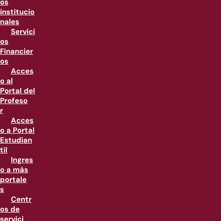
os
institucio
nales
Servici
os
Financier
os
Acces
o al
Portal del
Profeso
r
Acces
o a Portal
Estudian
til
Ingres
o a más
portale
s
Centr
os de
servici