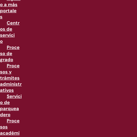
o a más
portale
s
Centr
os de
servici
o
Proce
so de
grado
Proce
sos y
trámites
administr
ativos
Servici
o de
parquea
dero
Proce
sos
académi