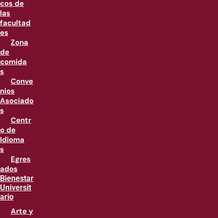
cos de
las
facultad
es
Zona
de
comida
s
Conve
nios
Asociado
s
Centr
o de
Idioma
s
Egres
ados
Bienestar
Universit
ario
Arte y