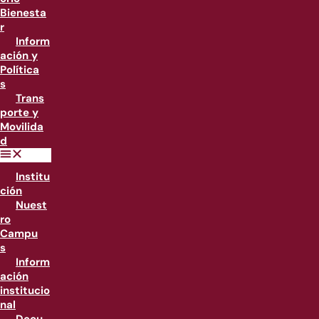
Bienesta
r
Inform
ación y
Política
s
Trans
porte y
Movilida
d
Institu
ción
Nuest
ro
Campu
s
Inform
ación
institucio
nal