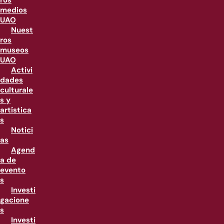
ros
medios
UAO
Nuest
ros
museos
UAO
Activi
dades
culturale
s y
artística
s
Notici
as
Agend
a de
evento
s
Investi
gacione
s
Investi