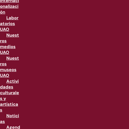
internaci
onalizaci
ón
Labor
atorios
UAO
Nuest
ros
medios
UAO
Nuest
ros
museos
UAO
Activi
dades
culturale
s y
artística
s
Notici
as
Agend