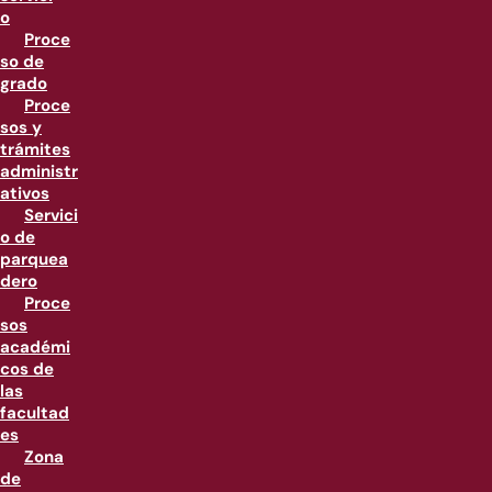
o
Proce
so de
grado
Proce
sos y
trámites
administr
ativos
Servici
o de
parquea
dero
Proce
sos
académi
cos de
las
facultad
es
Zona
de