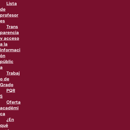
Lista
de
profesor
es
Trans
parencia
y acceso
a la
informaci
ón
públic
a
Trabaj
o de
Grado
PQR
S
Oferta
académi
ca
¿En
qué