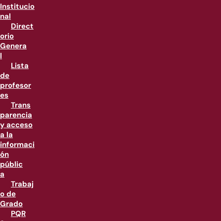
Institucio
nal
Direct
orio
Genera
l
Lista
de
profesor
es
Trans
parencia
y acceso
a la
informaci
ón
públic
a
Trabaj
o de
Grado
PQR