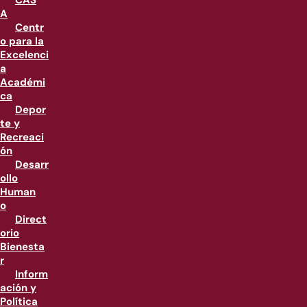
CAS
A
Centr
o para la
Excelenci
a
Académi
ca
Depor
te y
Recreaci
ón
Desarr
ollo
Human
o
Direct
orio
Bienesta
r
Inform
ación y
Política