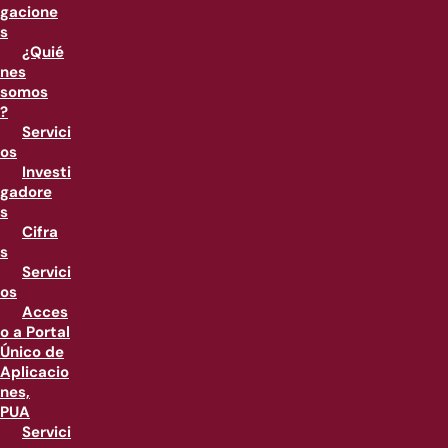
gacione
s
¿Quié
nes
somos
?
Servici
os
Investi
gadore
s
Cifra
s
Servici
os
Acces
o a Portal
Único de
Aplicacio
nes,
PUA
Servici