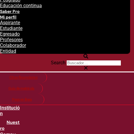
Educación continua
Saber Pro
Mi perfil
Aspirante
Estudiante
Egresado
Profesores
Colaborador
Entidad
Search
Citas financieras
Guía de matricula
Pago en línea
Institució
n
Nuest
ro