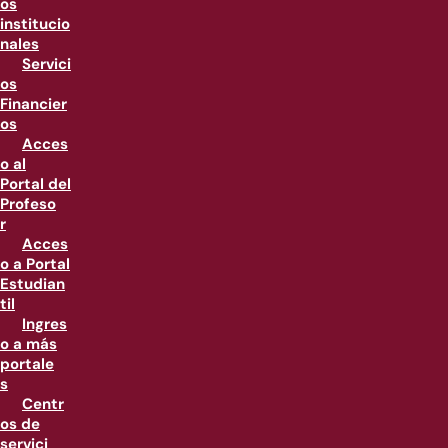
os
institucio
nales
Servici
os
Financier
os
Acces
o al
Portal del
Profeso
r
Acces
o a Portal
Estudian
til
Ingres
o a más
portale
s
Centr
os de
servici