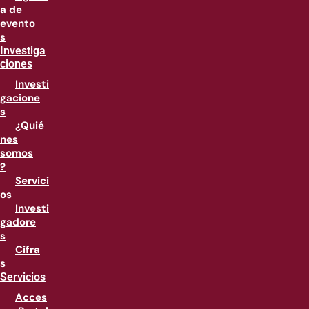
a de
evento
s
Investiga
ciones
Investi
gacione
s
¿Quié
nes
somos
?
Servici
os
Investi
gadore
s
Cifra
s
Servicios
Acces