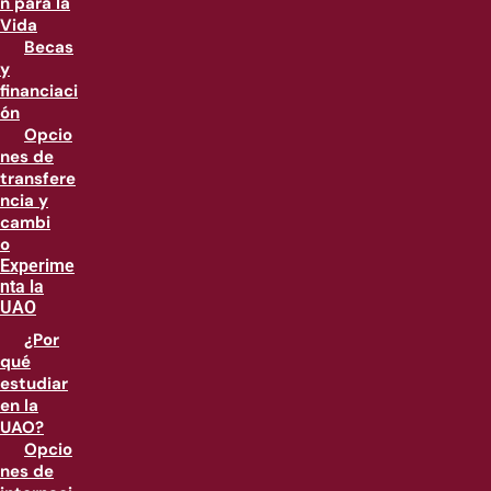
n para la
Vida
Becas
y
financiaci
ón
Opcio
nes de
transfere
ncia y
cambi
o
Experime
nta la
UAO
¿Por
qué
estudiar
en la
UAO?
Opcio
nes de