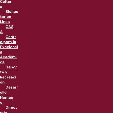
Cultur
a
Bienes
tar en
Linea
CAS
A
Centr
o para la
Excelenci
a
Académi
ca
Depor
te y
Recreaci
ón
Desarr
ollo
Human
o
Direct
orio