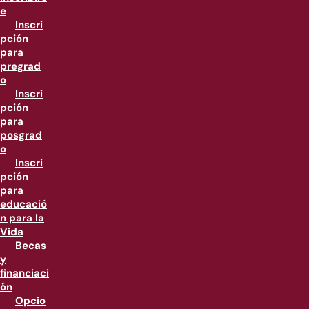
e
Inscri
pción
para
pregrad
o
Inscri
pción
para
posgrad
o
Inscri
pción
para
educació
n para la
Vida
Becas
y
financiaci
ón
Opcio