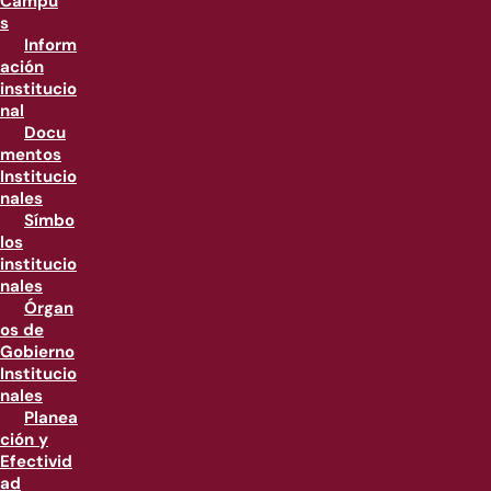
Campu
s
Inform
ación
institucio
nal
Docu
mentos
Institucio
nales
Símbo
los
institucio
nales
Órgan
os de
Gobierno
Institucio
nales
Planea
ción y
Efectivid
ad