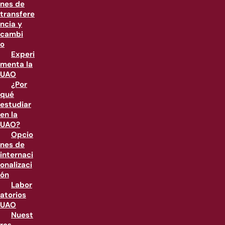
nes de
transfere
ncia y
cambi
o
Experi
menta la
UAO
¿Por
qué
estudiar
en la
UAO?
Opcio
nes de
internaci
onalizaci
ón
Labor
atorios
UAO
Nuest