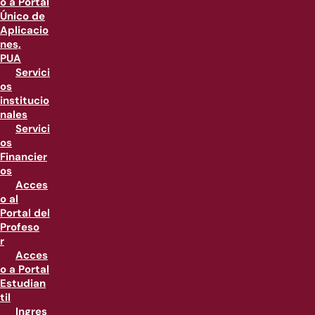
o a Portal
Único de
Aplicacio
nes,
PUA
Servici
os
institucio
nales
Servici
os
Financier
os
Acces
o al
Portal del
Profeso
r
Acces
o a Portal
Estudian
til
Ingres