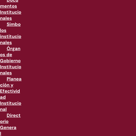
Docu
mentos
Institucio
nales
Símbo
los
institucio
nales
Órgan
os de
Gobierno
Institucio
nales
Planea
ción y
Efectivid
ad
Institucio
nal
Direct
orio
Genera
l