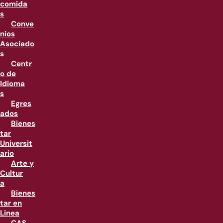
comida
s
Conve
nios
Asociado
s
Centr
o de
Idioma
s
Egres
ados
Bienes
tar
Universit
ario
Arte y
Cultur
a
Bienes
tar en
Linea