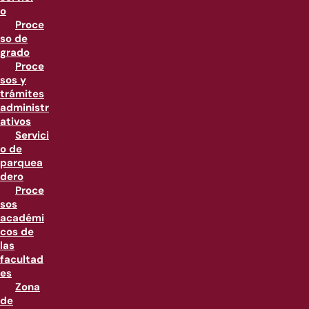
o
Proce
so de
grado
Proce
sos y
trámites
administr
ativos
Servici
o de
parquea
dero
Proce
sos
académi
cos de
las
facultad
es
Zona
de