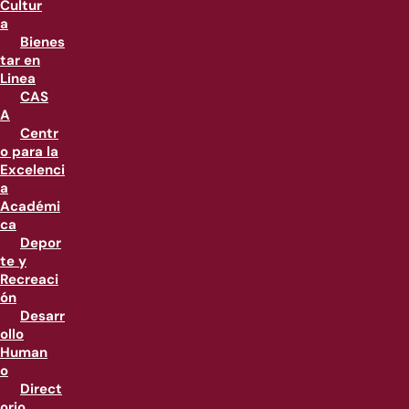
Cultur
a
Bienes
tar en
Linea
CAS
A
Centr
o para la
Excelenci
a
Académi
ca
Depor
te y
Recreaci
ón
Desarr
ollo
Human
o
Direct
orio