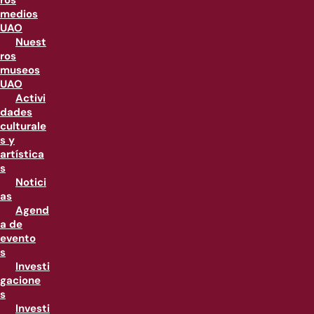
ros
medios
UAO
Nuest
ros
museos
UAO
Activi
dades
culturale
s y
artística
s
Notici
as
Agend
a de
evento
s
Investi
gacione
s
Investi