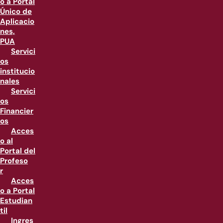
o a Portal
Único de
Aplicacio
nes,
PUA
Servici
os
institucio
nales
Servici
os
Financier
os
Acces
o al
Portal del
Profeso
r
Acces
o a Portal
Estudian
til
Ingres