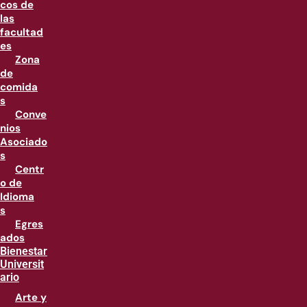
cos de
las
facultad
es
Zona
de
comida
s
Conve
nios
Asociado
s
Centr
o de
Idioma
s
Egres
ados
Bienestar
Universit
ario
Arte y