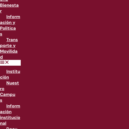
Bienesta
r
Inform
ación y
Política
s
Trans
porte y
Movilida
d
Institu
ción
Nuest
ro
Campu
s
Inform
ación
institucio
nal