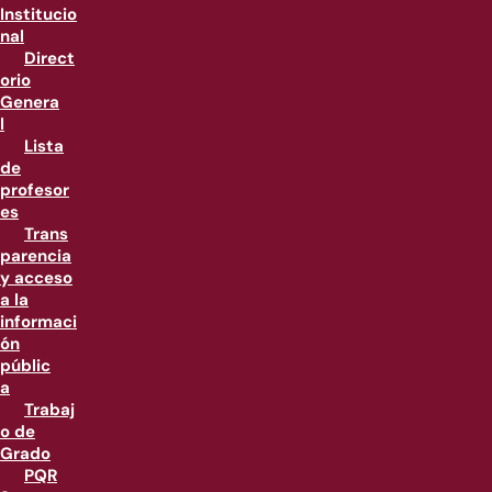
Institucio
nal
Direct
orio
Genera
l
Lista
de
profesor
es
Trans
parencia
y acceso
a la
informaci
ón
públic
a
Trabaj
o de
Grado
PQR