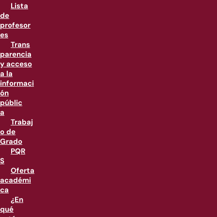
Lista
de
profesor
es
Trans
parencia
y acceso
a la
informaci
ón
públic
a
Trabaj
o de
Grado
PQR
S
Oferta
académi
ca
¿En
qué