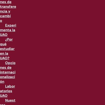
nes de
transfere
ncia y
cambi
o
Experi
menta la
UAO
¿Por
qué
estudiar
en la
UAO?
Opcio
nes de
internaci
onalizaci
ón
Labor
atorios
UAO
Nuest