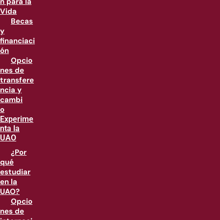
n para la
Vida
Becas
y
financiaci
ón
Opcio
nes de
transfere
ncia y
cambi
o
Experime
nta la
UAO
¿Por
qué
estudiar
en la
UAO?
Opcio
nes de