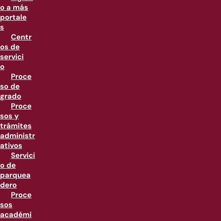
o a más
portale
s
Centr
os de
servici
o
Proce
so de
grado
Proce
sos y
trámites
administr
ativos
Servici
o de
parquea
dero
Proce
sos
académi