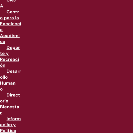
CAS
A
Centr
o para la
Excelenci
a
Académi
ca
Depor
te y
Recreaci
ón
Desarr
ollo
Human
o
Direct
orio
Bienesta
r
Inform
ación y
Política