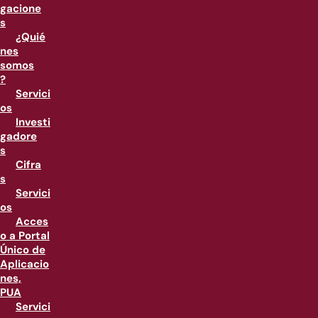
gacione
s
¿Quié
nes
somos
?
Servici
os
Investi
gadore
s
Cifra
s
Servici
os
Acces
o a Portal
Único de
Aplicacio
nes,
PUA
Servici