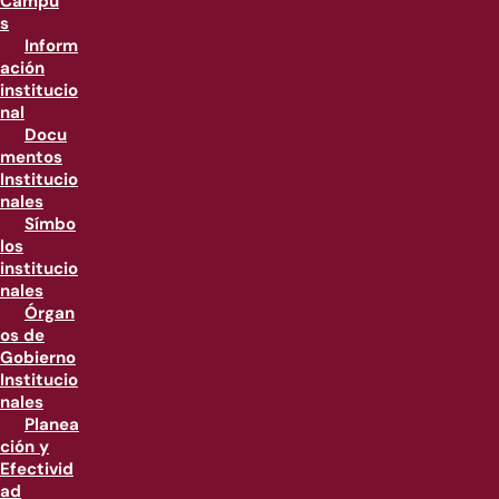
Campu
s
Inform
ación
institucio
nal
Docu
mentos
Institucio
nales
Símbo
los
institucio
nales
Órgan
os de
Gobierno
Institucio
nales
Planea
ción y
Efectivid
ad