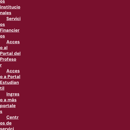
os
institucio
nales
Servici
os
Financier
os
Acces
o al
Portal del
Profeso
r
Acces
o a Portal
Estudian
til
Ingres
o a más
portale
s
Centr
os de
servici