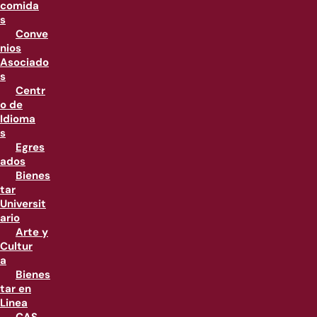
comida
s
Conve
nios
Asociado
s
Centr
o de
Idioma
s
Egres
ados
Bienes
tar
Universit
ario
Arte y
Cultur
a
Bienes
tar en
Linea