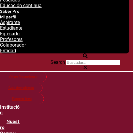
Educación continua
Saber Pro
Mi perfil
Aspirante
Estudiante
Egresado
Profesores
Colaborador
Entidad
Search
Citas financieras
Guía de matricula
Pago en línea
Institució
n
Nuest
ro