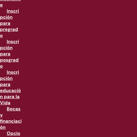
e
Inscri
pción
para
pregrad
o
Inscri
pción
para
posgrad
o
Inscri
pción
para
educació
n para la
Vida
Becas
y
financiaci
ón
Opcio