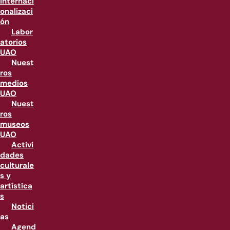
internaci
onalizaci
ón
Labor
atorios
UAO
Nuest
ros
medios
UAO
Nuest
ros
museos
UAO
Activi
dades
culturale
s y
artística
s
Notici
as
Agend