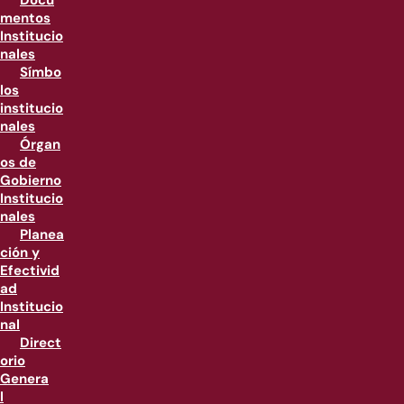
Docu
mentos
Institucio
nales
Símbo
los
institucio
nales
Órgan
os de
Gobierno
Institucio
nales
Planea
ción y
Efectivid
ad
Institucio
nal
Direct
orio
Genera
l