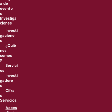
a de
evento
s
Investiga
ciones
Investi
gacione
s
¿Quié
nes
somos
?
Servici
os
Investi
gadore
s
Cifra
s
Servicios
Acces