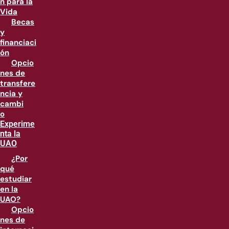
n para la
Vida
Becas
y
financiaci
ón
Opcio
nes de
transfere
ncia y
cambi
o
Experime
nta la
UAO
¿Por
qué
estudiar
en la
UAO?
Opcio
nes de