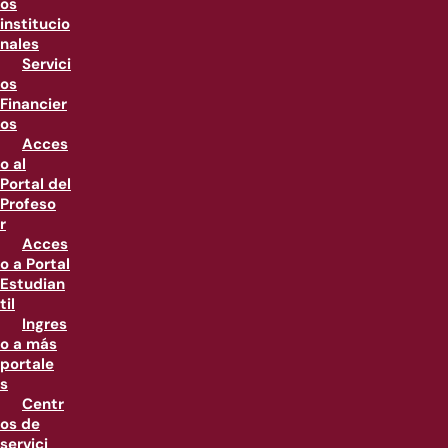
os
institucio
nales
Servici
os
Financier
os
Acces
o al
Portal del
Profeso
r
Acces
o a Portal
Estudian
til
Ingres
o a más
portale
s
Centr
os de
servici