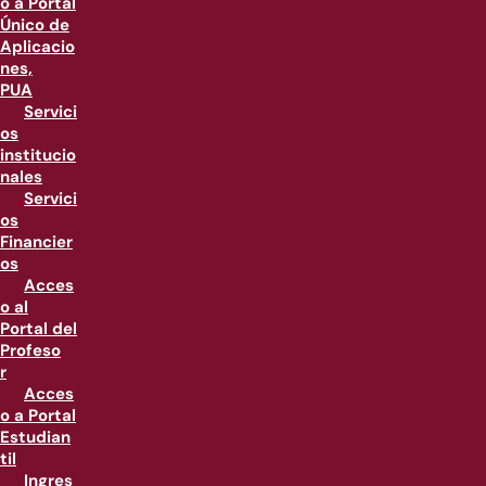
o a Portal
Único de
Aplicacio
nes,
PUA
Servici
os
institucio
nales
Servici
os
Financier
os
Acces
o al
Portal del
Profeso
r
Acces
o a Portal
Estudian
til
Ingres