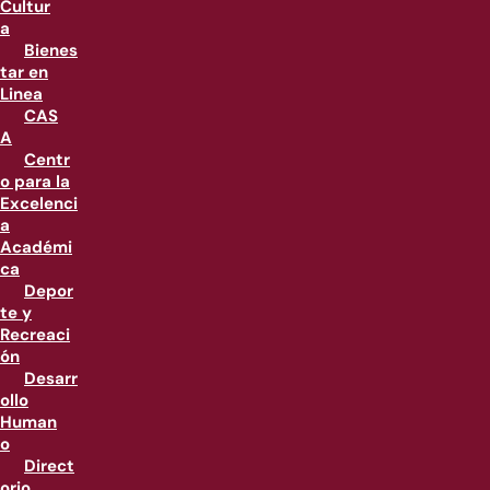
Cultur
a
Bienes
tar en
Linea
CAS
A
Centr
o para la
Excelenci
a
Académi
ca
Depor
te y
Recreaci
ón
Desarr
ollo
Human
o
Direct
orio