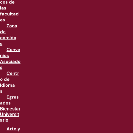
cos de
las
facultad
es
Zona
de
comida
s
Conve
nios
Asociado
s
Centr
o de
Idioma
s
Egres
ados
Bienestar
Universit
ario
Arte y