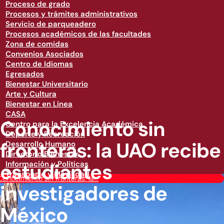
Proceso de grado
Procesos y trámites administrativos
Servicio de parqueadero
Procesos académicos de las facultades
Zona de comidas
Convenios Asociados
Centro de Idiomas
Egresados
Bienestar Universitario
Arte y Cultura
Bienestar en Linea
CASA
Conocimiento sin
Centro para la Excelencia Académica
Deporte y Recreación
fronteras: la UAO recibe
Desarrollo Humano
Directorio Bienestar
estudiantes
Información y Políticas
Transporte y Movilidad
Conocimiento sin fronteras: la...
investigadores de
México