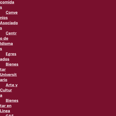
comida
s
Conve
nios
Asociado
s
Centr
o de
Idioma
s
Egres
ados
Bienes
tar
Universit
ario
Arte y
Cultur
a
Bienes
tar en
Linea