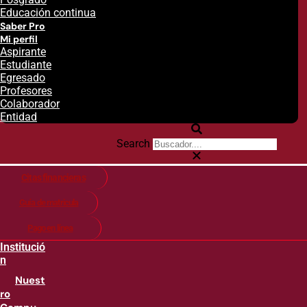
Educación continua
Saber Pro
Mi perfil
Aspirante
Estudiante
Egresado
Profesores
Colaborador
Entidad
Search
Citas financieras
Guía de matricula
Pago en línea
Institució
n
Nuest
ro