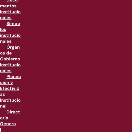
Docu
mentos
Institucio
nales
Símbo
los
institucio
nales
Órgan
os de
Gobierno
Institucio
nales
Planea
ción y
Efectivid
ad
Institucio
nal
Direct
orio
Genera
l