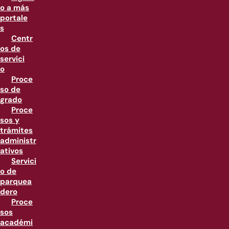
o a más
portale
s
Centr
os de
servici
o
Proce
so de
grado
Proce
sos y
trámites
administr
ativos
Servici
o de
parquea
dero
Proce
sos
académi