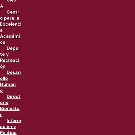
CAS
A
Centr
o para la
Excelenci
a
Académi
ca
Depor
te y
Recreaci
ón
Desarr
ollo
Human
o
Direct
orio
Bienesta
r
Inform
ación y
Política