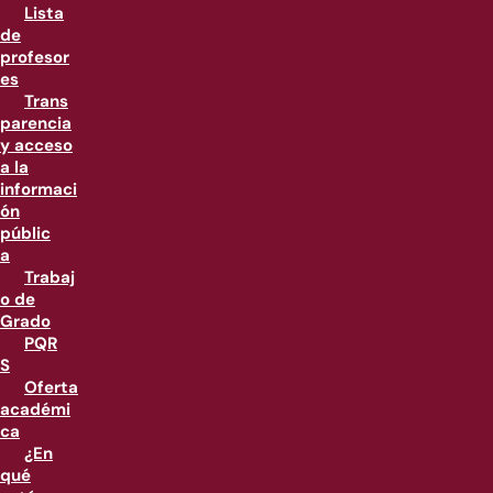
Lista
de
profesor
es
Trans
parencia
y acceso
a la
informaci
ón
públic
a
Trabaj
o de
Grado
PQR
S
Oferta
académi
ca
¿En
qué