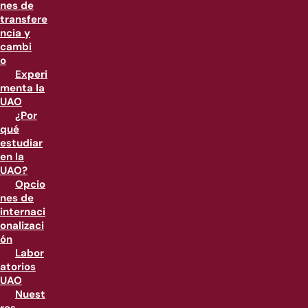
nes de
transfere
ncia y
cambi
o
Experi
menta la
UAO
¿Por
qué
estudiar
en la
UAO?
Opcio
nes de
internaci
onalizaci
ón
Labor
atorios
UAO
Nuest