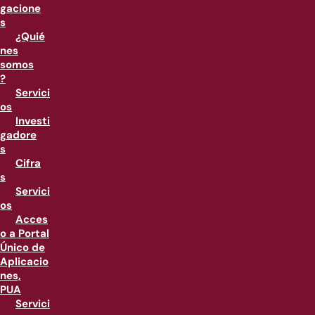
gacione
s
¿Quié
nes
somos
?
Servici
os
Investi
gadore
s
Cifra
s
Servici
os
Acces
o a Portal
Único de
Aplicacio
nes,
PUA
Servici