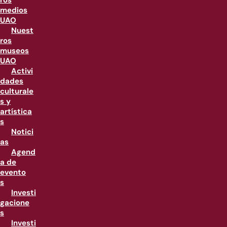
ros
medios
UAO
Nuest
ros
museos
UAO
Activi
dades
culturale
s y
artística
s
Notici
as
Agend
a de
evento
s
Investi
gacione
s
Investi