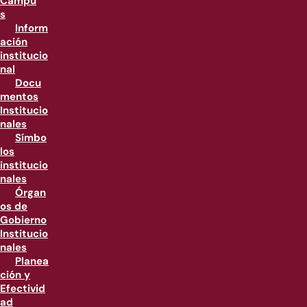
Campu
s
Inform
ación
institucio
nal
Docu
mentos
Institucio
nales
Símbo
los
institucio
nales
Órgan
os de
Gobierno
Institucio
nales
Planea
ción y
Efectivid
ad