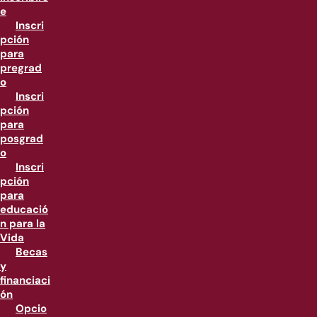
e
Inscri
pción
para
pregrad
o
Inscri
pción
para
posgrad
o
Inscri
pción
para
educació
n para la
Vida
Becas
y
financiaci
ón
Opcio