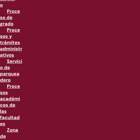
o
Proce
so de
grado
Proce
sos y
trámites
administr
ativos
Servici
o de
parquea
dero
Proce
sos
académi
cos de
las
facultad
es
Zona
de