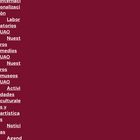
internaci
onalizaci
ón
Labor
atorios
UAO
Nuest
ros
medios
UAO
Nuest
ros
museos
UAO
Activi
dades
culturale
s y
artística
s
Notici
as
Agend