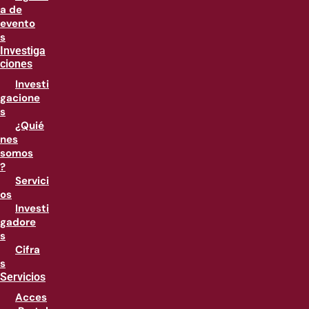
a de
evento
s
Investiga
ciones
Investi
gacione
s
¿Quié
nes
somos
?
Servici
os
Investi
gadore
s
Cifra
s
Servicios
Acces