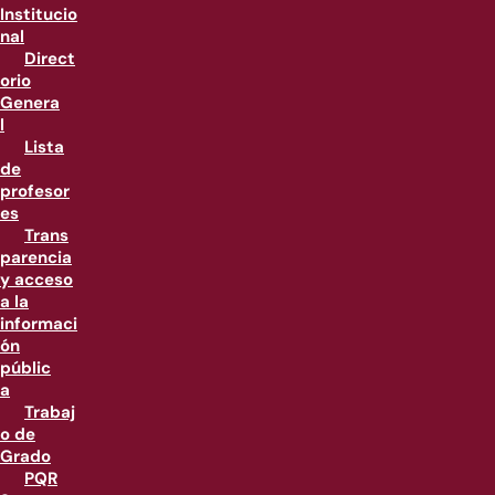
Institucio
nal
Direct
orio
Genera
l
Lista
de
profesor
es
Trans
parencia
y acceso
a la
informaci
ón
públic
a
Trabaj
o de
Grado
PQR