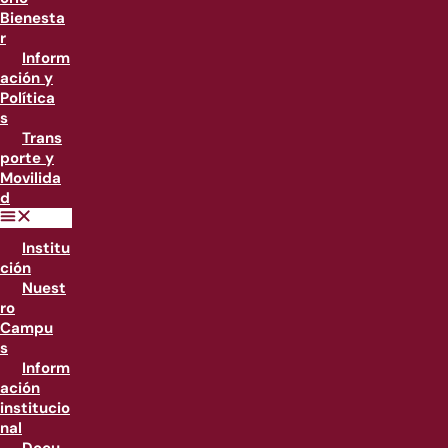
Bienesta
r
Inform
ación y
Política
s
Trans
porte y
Movilida
d
Institu
ción
Nuest
ro
Campu
s
Inform
ación
institucio
nal