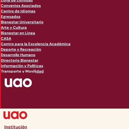
Zona de comidas
Convenios Asociados
Centro de Idiomas
Egresados
Bienestar Universitario
Arte y Cultura
Bienestar en Linea
CASA
Centro para la Excelencia Académica
Deporte y Recreación
Desarrollo Humano
Directorio Bienestar
Información y Políticas
Transporte y Movilidad
Institución