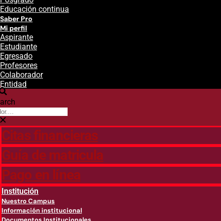
Educación continua
Saber Pro
Mi perfil
Aspirante
Estudiante
Egresado
Profesores
Colaborador
Entidad
arch
Citas financieras
Guía de matricula
Pago en línea
Institución
Nuestro Campus
Información institucional
Documentos Institucionales