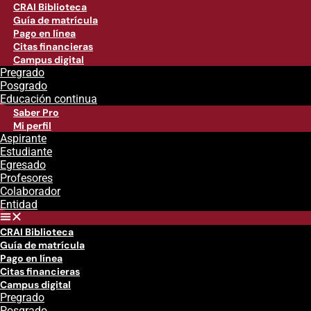
CRAI Biblioteca
Guía de matrícula
Pago en línea
Citas financieras
Campus digital
Pregrado
Posgrado
Educación continua
Saber Pro
Mi perfil
Aspirante
Estudiante
Egresado
Profesores
Colaborador
Entidad
CRAI Biblioteca
Guía de matrícula
Pago en línea
Citas financieras
Campus digital
Pregrado
Posgrado