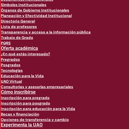
Símbolos institucionales
Órganos de Gobierno Institucionales
Planeación y Efectividad Institucional
Directorio General
Lista de profesores
Transparencia y acceso a la información pública
Trabajo de Grado
PQRS
Oferta académica
¿En qué estás interesado?
Pregrados
Posgrados
Tecnologías
Educación para la Vida
UAO Virtual
Consultorías y asesorías empresariales
Cómo inscribirse
Inscripción para pregrado
Inscripción para posgrado
Inscripción para educación para la Vida
Becas y financiación
Opciones de transferencia y cambio
Experimenta la UAO