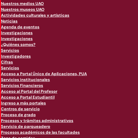
Nuestros medios UAO
Nuestros museos UAO
Actividades culturales y artísticas
Noticias
Agenda de eventos
Investigaciones
Investigaciones
¿Quiénes somos?
Servicios
Investigadores
Cifras
Servicios
Acceso a Portal Único de Aplicaciones, PUA
Servicios institucionales
Servicios Financieros
Acceso al Portal del Profesor
Acceso a Portal Estudiantil
Ingreso a más portales
Centros de servicio
Proceso de grado
Procesos y trámites administrativos
Servicio de parqueadero
Procesos académicos de las facultades