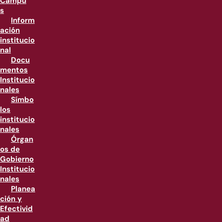
Campu
s
Inform
ación
institucio
nal
Docu
mentos
Institucio
nales
Símbo
los
institucio
nales
Órgan
os de
Gobierno
Institucio
nales
Planea
ción y
Efectivid
ad