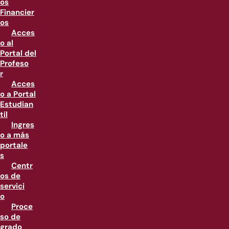
os
Financier
os
Acces
o al
Portal del
Profeso
r
Acces
o a Portal
Estudian
til
Ingres
o a más
portale
s
Centr
os de
servici
o
Proce
so de
grado