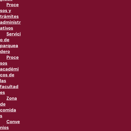
Proce
sos y
trámites
administr
ativos
Servici
o de
parquea
dero
Proce
sos
académi
cos de
las
facultad
es
Zona
de
comida
s
Conve
nios