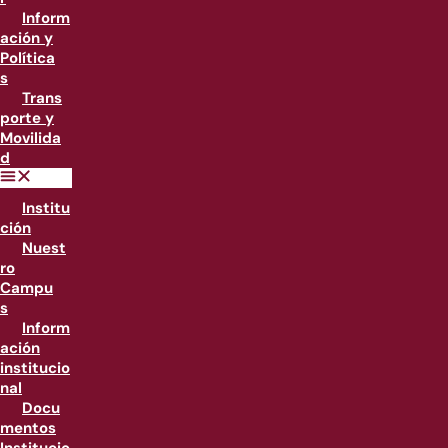
Inform
ación y
Política
s
Trans
porte y
Movilida
d
Institu
ción
Nuest
ro
Campu
s
Inform
ación
institucio
nal
Docu
mentos