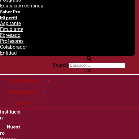
Educación continua
Saber Pro
Mi perfil
Aspirante
Estudiante
Egresado
Profesores
Colaborador
Entidad
Search
Citas financieras
Guía de matricula
Pago en línea
Institució
n
Nuest
ro