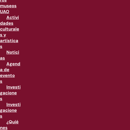
ros
museos
UAO
Activi
dades
culturale
s y
artística
s
Notici
as
Agend
a de
evento
s
Investi
gacione
s
Investi
gacione
s
¿Quié
nes