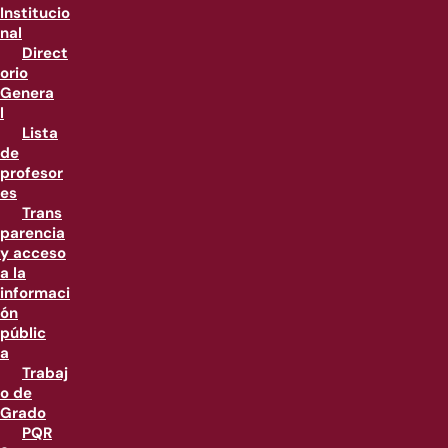
Institucio
nal
Direct
orio
Genera
l
Lista
de
profesor
es
Trans
parencia
y acceso
a la
informaci
ón
públic
a
Trabaj
o de
Grado
PQR