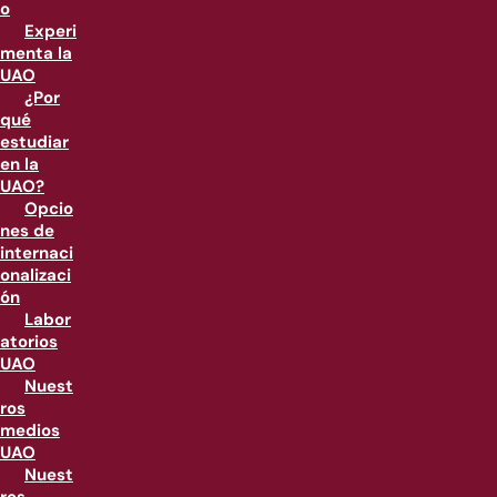
o
Experi
menta la
UAO
¿Por
qué
estudiar
en la
UAO?
Opcio
nes de
internaci
onalizaci
ón
Labor
atorios
UAO
Nuest
ros
medios
UAO
Nuest