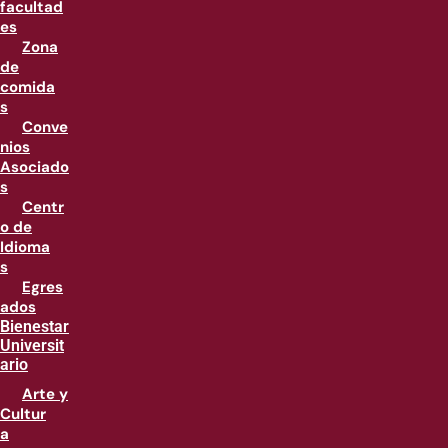
facultad
es
Zona
de
comida
s
Conve
nios
Asociado
s
Centr
o de
Idioma
s
Egres
ados
Bienestar
Universit
ario
Arte y
Cultur
a