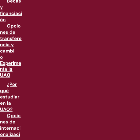
Becas
y
financiaci
ón
Opcio
nes de
transfere
ncia y
cambi
o
Experime
nta la
UAO
¿Por
qué
estudiar
en la
UAO?
Opcio
nes de
internaci
onalizaci