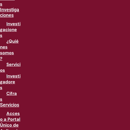
s
Investiga
ciones
Investi
gacione
s
¿Quié
nes
somos
?
Servici
os
Investi
gadore
s
Cifra
s
Servicios
Acces
o a Portal
Único de