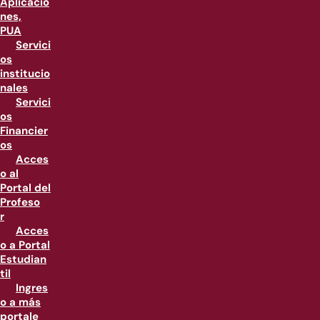
Aplicacio
nes,
PUA
Servici
os
institucio
nales
Servici
os
Financier
os
Acces
o al
Portal del
Profeso
r
Acces
o a Portal
Estudian
til
Ingres
o a más
portale