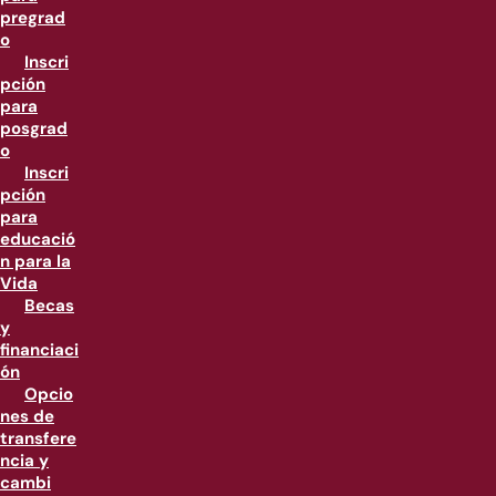
pregrad
o
Inscri
pción
para
posgrad
o
Inscri
pción
para
educació
n para la
Vida
Becas
y
financiaci
ón
Opcio
nes de
transfere
ncia y
cambi