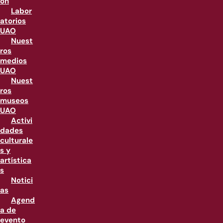
ón
Labor
atorios
UAO
Nuest
ros
medios
UAO
Nuest
ros
museos
UAO
Activi
dades
culturale
s y
artística
s
Notici
as
Agend
a de
evento