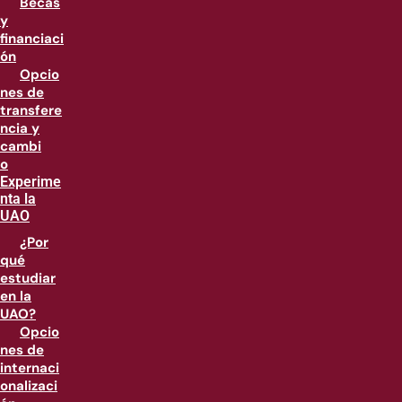
Becas
y
financiaci
ón
Opcio
nes de
transfere
ncia y
cambi
o
Experime
nta la
UAO
¿Por
qué
estudiar
en la
UAO?
Opcio
nes de
internaci
onalizaci