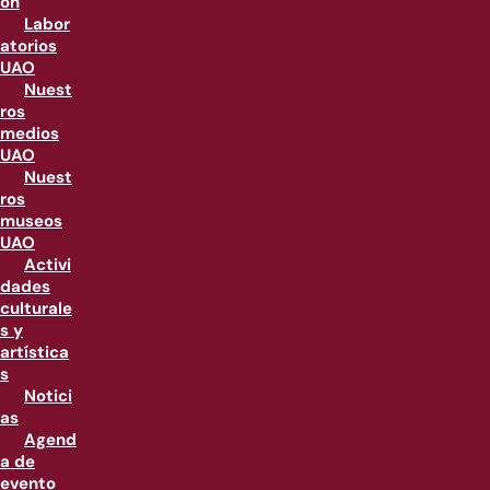
ón
Labor
atorios
UAO
Nuest
ros
medios
UAO
Nuest
ros
museos
UAO
Activi
dades
culturale
s y
artística
s
Notici
as
Agend
a de
evento