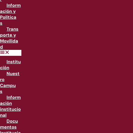
Inform
ación y
Política
s
Trans
porte y
Movilida
d
Institu
ción
Nuest
ro
Campu
s
Inform
ación
institucio
nal
Docu
mentos