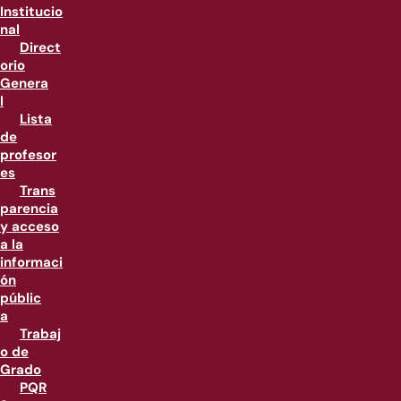
Institucio
nal
Direct
orio
Genera
l
Lista
de
profesor
es
Trans
parencia
y acceso
a la
informaci
ón
públic
a
Trabaj
o de
Grado
PQR