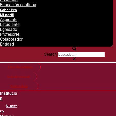
Educación continua
Saber Pro
Mi perfil
Aspirante
Estudiante
Egresado
Profesores
Colaborador
Entidad
Search
Citas financieras
Guía de matricula
Pago en línea
Institució
n
Nuest
ro