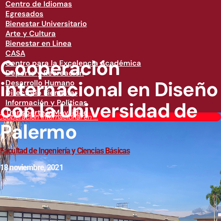
Centro de Idiomas
Egresados
Bienestar Universitario
Arte y Cultura
Bienestar en Linea
CASA
Cooperación
Centro para la Excelencia Académica
Deporte y Recreación
internacional en Diseño
Desarrollo Humano
Directorio Bienestar
con la Universidad de
Información y Políticas
Transporte y Movilidad
Cooperación internacional en ...
Palermo
Facultad de Ingeniería y Ciencias Básicas
18 noviembre, 2021