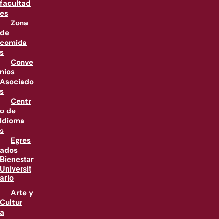
facultad
es
Zona
de
comida
s
Conve
nios
Asociado
s
Centr
o de
Idioma
s
Egres
ados
Bienestar
Universit
ario
Arte y
Cultur
a