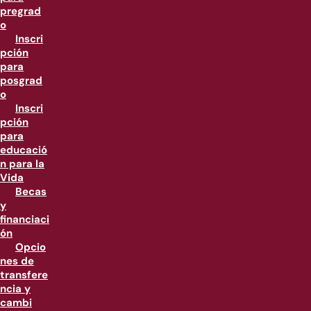
pregrad
o
Inscri
pción
para
posgrad
o
Inscri
pción
para
educació
n para la
Vida
Becas
y
financiaci
ón
Opcio
nes de
transfere
ncia y
cambi