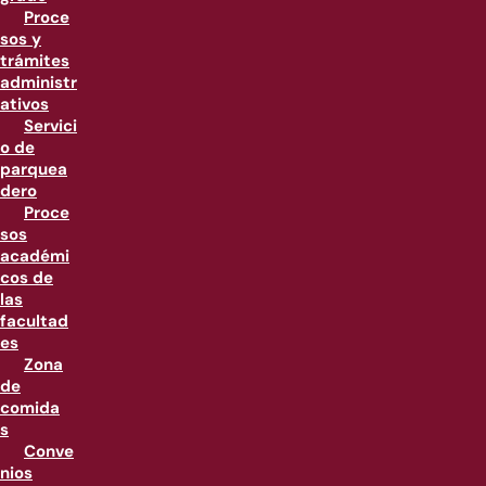
Proce
sos y
trámites
administr
ativos
Servici
o de
parquea
dero
Proce
sos
académi
cos de
las
facultad
es
Zona
de
comida
s
Conve
nios