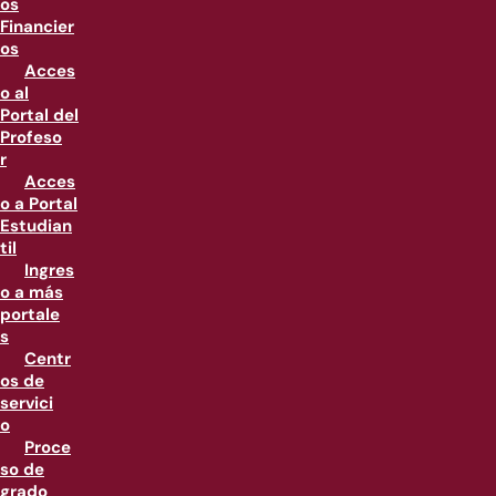
os
Financier
os
Acces
o al
Portal del
Profeso
r
Acces
o a Portal
Estudian
til
Ingres
o a más
portale
s
Centr
os de
servici
o
Proce
so de
grado