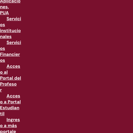
Aplicacio
nes,
PUA
Servici
os
institucio
nales
Servici
os
Financier
os
Acces
o al
Portal del
Profeso
r
Acces
o a Portal
Estudian
til
Ingres
o a más
portale