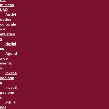
ros
museos
UAO
Activi
dades
culturale
s y
artística
s
Notici
as
Agend
a de
evento
s
Investi
gacione
s
Investi
gacione
s
¿Quié
nes