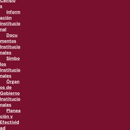
Campu
s
Inform
ación
institucio
nal
Docu
mentos
Institucio
nales
Símbo
los
institucio
nales
Órgan
os de
Gobierno
Institucio
nales
Planea
ción y
Efectivid
ad