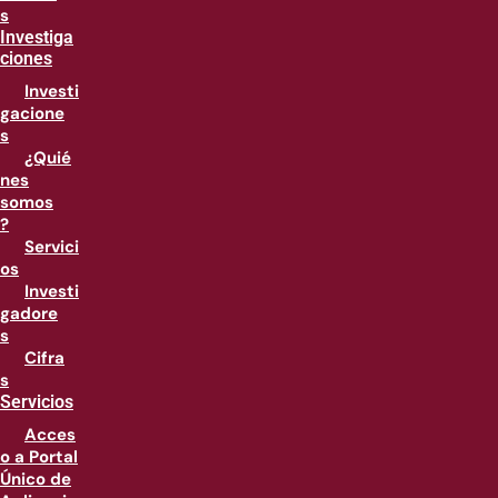
s
Investiga
ciones
Investi
gacione
s
¿Quié
nes
somos
?
Servici
os
Investi
gadore
s
Cifra
s
Servicios
Acces
o a Portal
Único de