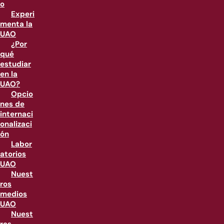
o
Experi
menta la
UAO
¿Por
qué
estudiar
en la
UAO?
Opcio
nes de
internaci
onalizaci
ón
Labor
atorios
UAO
Nuest
ros
medios
UAO
Nuest