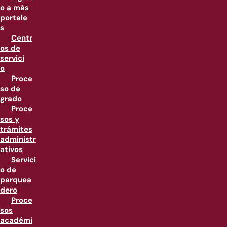
o a más
portale
s
Centr
os de
servici
o
Proce
so de
grado
Proce
sos y
trámites
administr
ativos
Servici
o de
parquea
dero
Proce
sos
académi