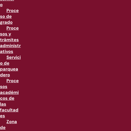
o
Proce
so de
grado
Proce
sos y
trámites
administr
ativos
Servici
o de
parquea
dero
Proce
sos
académi
cos de
las
facultad
es
Zona
de