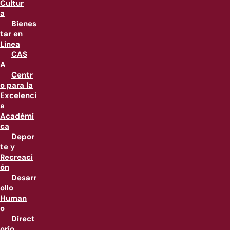
Cultur
a
Bienes
tar en
Linea
CAS
A
Centr
o para la
Excelenci
a
Académi
ca
Depor
te y
Recreaci
ón
Desarr
ollo
Human
o
Direct
orio