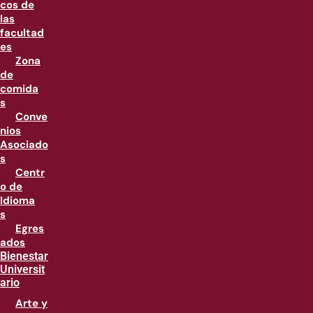
cos de
las
facultad
es
Zona
de
comida
s
Conve
nios
Asociado
s
Centr
o de
Idioma
s
Egres
ados
Bienestar
Universit
ario
Arte y