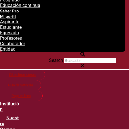
Educación continua
Saber Pro
Mi perfil
Aspirante
Estudiante
Egresado
Profesores
Colaborador
Entidad
Search
Citas financieras
Guía de matricula
Pago en línea
Institució
n
Nuest
ro