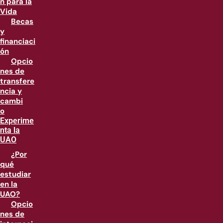
n para la
Vida
Becas
y
financiaci
ón
Opcio
nes de
transfere
ncia y
cambi
o
Experime
nta la
UAO
¿Por
qué
estudiar
en la
UAO?
Opcio
nes de