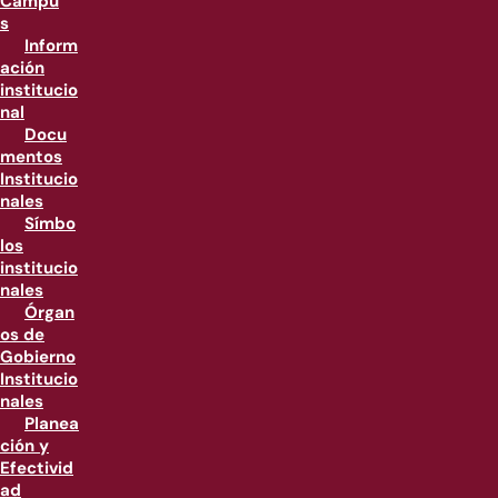
Campu
s
Inform
ación
institucio
nal
Docu
mentos
Institucio
nales
Símbo
los
institucio
nales
Órgan
os de
Gobierno
Institucio
nales
Planea
ción y
Efectivid
ad