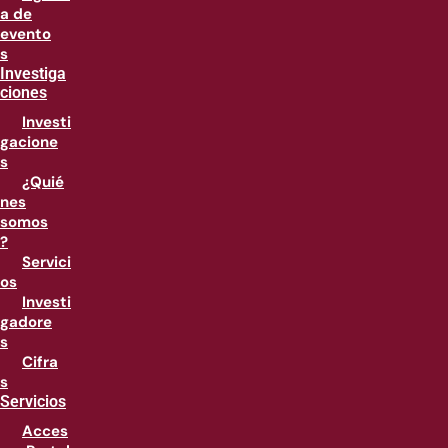
a de
evento
s
Investiga
ciones
Investi
gacione
s
¿Quié
nes
somos
?
Servici
os
Investi
gadore
s
Cifra
s
Servicios
Acces