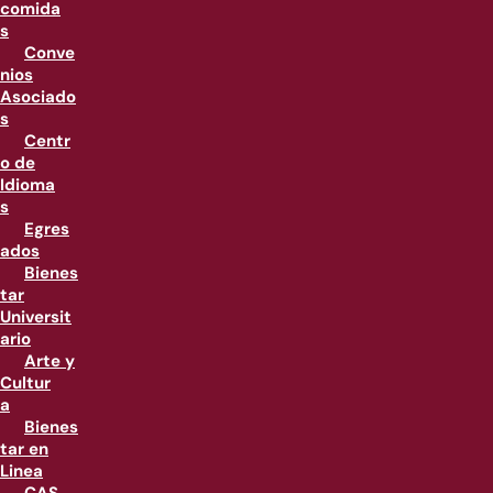
comida
s
Conve
nios
Asociado
s
Centr
o de
Idioma
s
Egres
ados
Bienes
tar
Universit
ario
Arte y
Cultur
a
Bienes
tar en
Linea