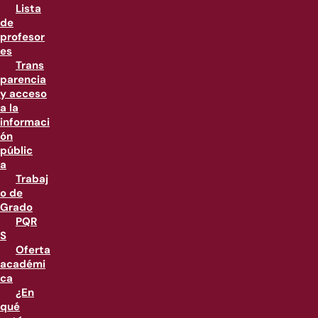
Lista
de
profesor
es
Trans
parencia
y acceso
a la
informaci
ón
públic
a
Trabaj
o de
Grado
PQR
S
Oferta
académi
ca
¿En
qué