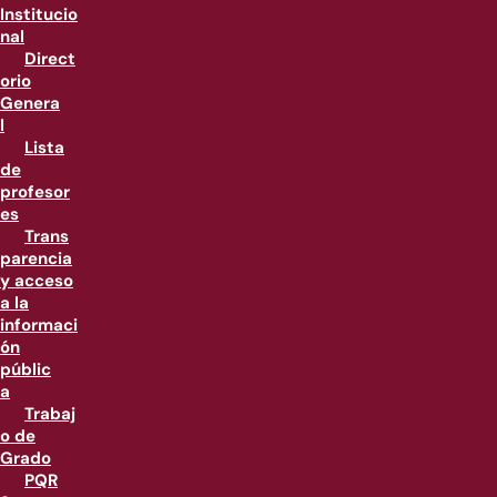
Institucio
nal
Direct
orio
Genera
l
Lista
de
profesor
es
Trans
parencia
y acceso
a la
informaci
ón
públic
a
Trabaj
o de
Grado
PQR