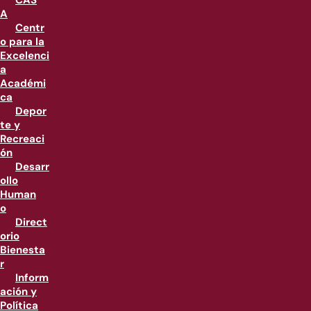
CAS
A
Centr
o para la
Excelenci
a
Académi
ca
Depor
te y
Recreaci
ón
Desarr
ollo
Human
o
Direct
orio
Bienesta
r
Inform
ación y
Política