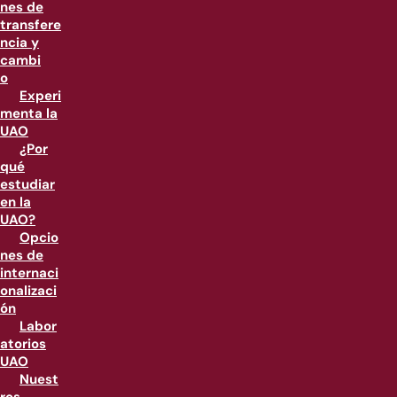
nes de
transfere
ncia y
cambi
o
Experi
menta la
UAO
¿Por
qué
estudiar
en la
UAO?
Opcio
nes de
internaci
onalizaci
ón
Labor
atorios
UAO
Nuest