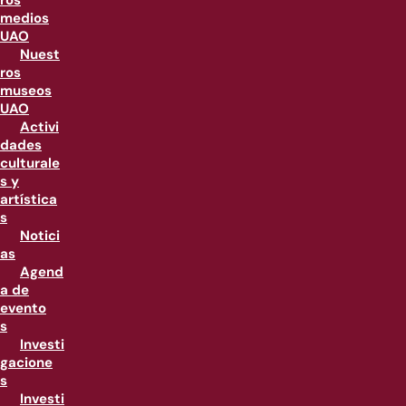
ros
medios
UAO
Nuest
ros
museos
UAO
Activi
dades
culturale
s y
artística
s
Notici
as
Agend
a de
evento
s
Investi
gacione
s
Investi