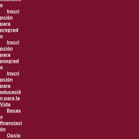
e
Inscri
pción
para
pregrad
o
Inscri
pción
para
posgrad
o
Inscri
pción
para
educació
n para la
Vida
Becas
y
financiaci
ón
Opcio