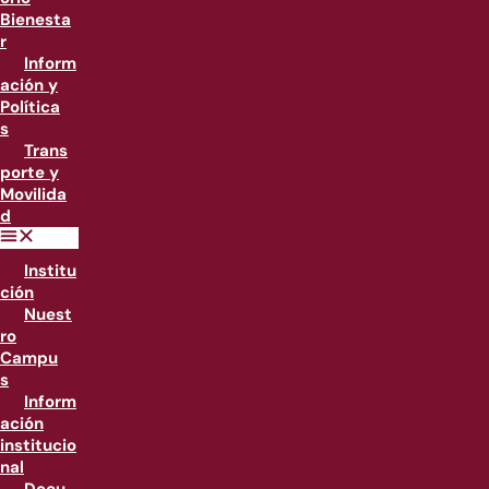
Bienesta
r
Inform
ación y
Política
s
Trans
porte y
Movilida
d
Institu
ción
Nuest
ro
Campu
s
Inform
ación
institucio
nal