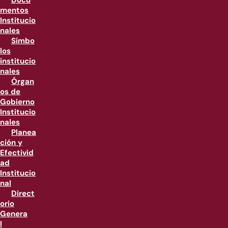
Docu
mentos
Institucio
nales
Símbo
los
institucio
nales
Órgan
os de
Gobierno
Institucio
nales
Planea
ción y
Efectivid
ad
Institucio
nal
Direct
orio
Genera
l