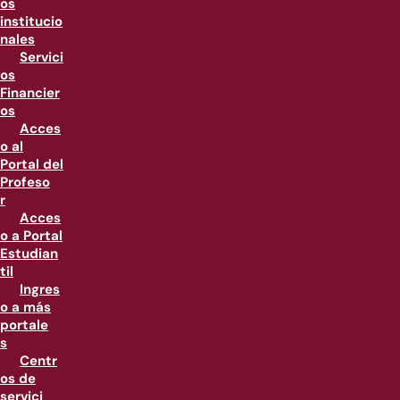
os
institucio
nales
Servici
os
Financier
os
Acces
o al
Portal del
Profeso
r
Acces
o a Portal
Estudian
til
Ingres
o a más
portale
s
Centr
os de
servici