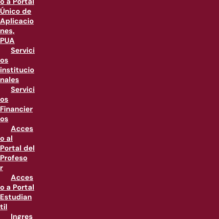
o a Portal
Único de
Aplicacio
nes,
PUA
Servici
os
institucio
nales
Servici
os
Financier
os
Acces
o al
Portal del
Profeso
r
Acces
o a Portal
Estudian
til
Ingres