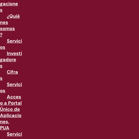
gacione
s
¿Quié
nes
somos
?
Servici
os
Investi
gadore
s
Cifra
s
Servici
os
Acces
o a Portal
Único de
Aplicacio
nes,
PUA
Servici