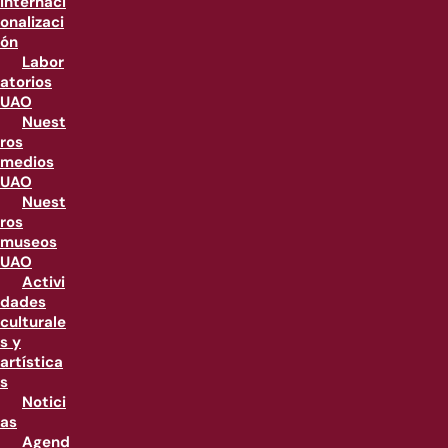
internaci
onalizaci
ón
Labor
atorios
UAO
Nuest
ros
medios
UAO
Nuest
ros
museos
UAO
Activi
dades
culturale
s y
artística
s
Notici
as
Agend