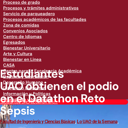
Proceso de grado
Procesos y trámites administrativos
Servicio de parqueadero
Procesos académicos de las facultades
Zona de comidas
Convenios Asociados
Centro de Idiomas
Egresados
Bienestar Universitario
Arte y Cultura
Bienestar en Linea
CASA
Estudiantes
Centro para la Excelencia Académica
Deporte y Recreación
UAO obtienen el podio
Desarrollo Humano
Directorio Bienestar
en el Datathon Reto
Información y Políticas
Transporte y Movilidad
Estudiantes UAO obtienen el p...
Sepsis
Facultad de Ingeniería y Ciencias Básicas
,
Lo UAO de la Semana
,