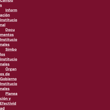
Campu
s
Inform
ación
institucio
nal
Docu
mentos
Institucio
nales
Símbo
los
institucio
nales
Órgan
os de
Gobierno
Institucio
nales
Planea
ción y
Efectivid
ad