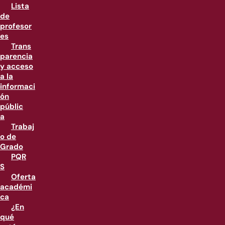
Lista
de
profesor
es
Trans
parencia
y acceso
a la
informaci
ón
públic
a
Trabaj
o de
Grado
PQR
S
Oferta
académi
ca
¿En
qué