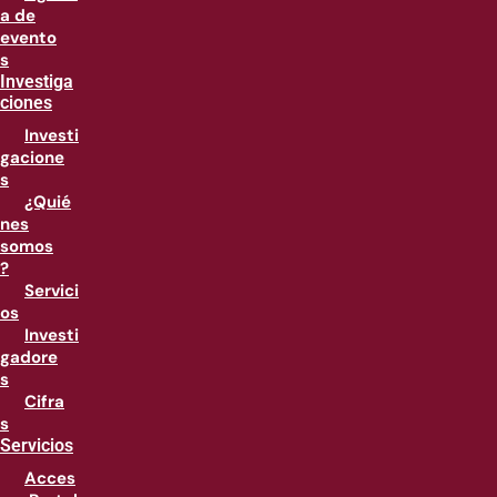
a de
evento
s
Investiga
ciones
Investi
gacione
s
¿Quié
nes
somos
?
Servici
os
Investi
gadore
s
Cifra
s
Servicios
Acces