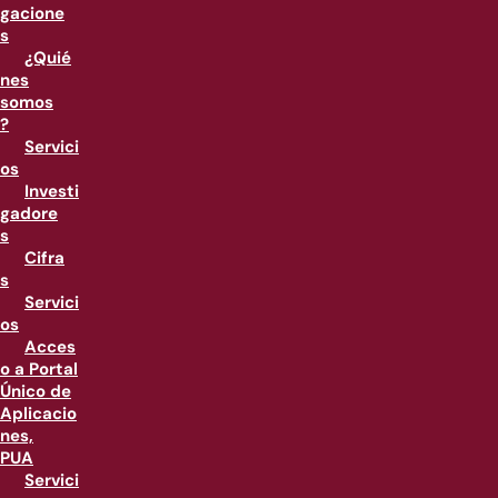
gacione
s
¿Quié
nes
somos
?
Servici
os
Investi
gadore
s
Cifra
s
Servici
os
Acces
o a Portal
Único de
Aplicacio
nes,
PUA
Servici