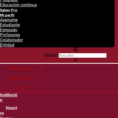
Educación continua
Saber Pro
Mi perfil
Aspirante
Estudiante
Egresado
Profesores
Colaborador
Entidad
Search
Citas financieras
Guía de matricula
Pago en línea
Institució
n
Nuest
ro