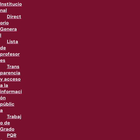
Institucio
nal
Direct
orio
Genera
l
Lista
de
profesor
es
Trans
parencia
y acceso
a la
informaci
ón
públic
a
Trabaj
o de
Grado
PQR