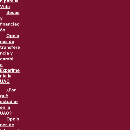
n para la
Vida
Becas
y
financiaci
ón
Opcio
nes de
transfere
ncia y
cambi
o
Experime
nta la
UAO
¿Por
qué
estudiar
en la
UAO?
Opcio
nes de