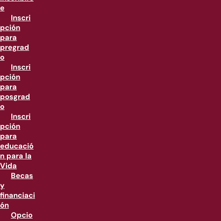
e
Inscri
pción
para
pregrad
o
Inscri
pción
para
posgrad
o
Inscri
pción
para
educació
n para la
Vida
Becas
y
financiaci
ón
Opcio