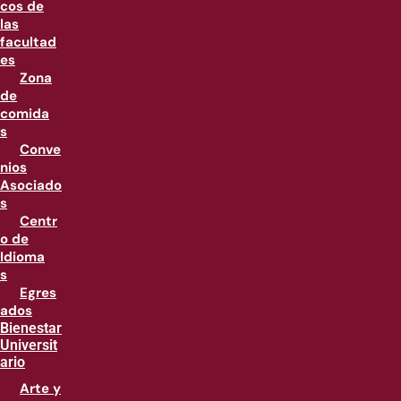
cos de
las
facultad
es
Zona
de
comida
s
Conve
nios
Asociado
s
Centr
o de
Idioma
s
Egres
ados
Bienestar
Universit
ario
Arte y