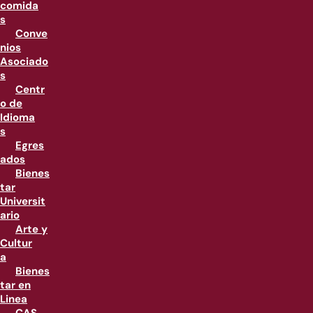
comida
s
Conve
nios
Asociado
s
Centr
o de
Idioma
s
Egres
ados
Bienes
tar
Universit
ario
Arte y
Cultur
a
Bienes
tar en
Linea