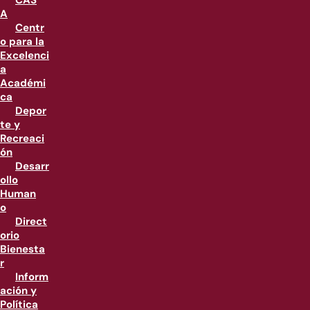
CAS
A
Centr
o para la
Excelenci
a
Académi
ca
Depor
te y
Recreaci
ón
Desarr
ollo
Human
o
Direct
orio
Bienesta
r
Inform
ación y
Política