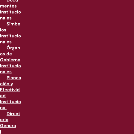
Docu
mentos
Institucio
nales
Símbo
los
institucio
nales
Órgan
os de
Gobierno
Institucio
nales
Planea
ción y
Efectivid
ad
Institucio
nal
Direct
orio
Genera
l