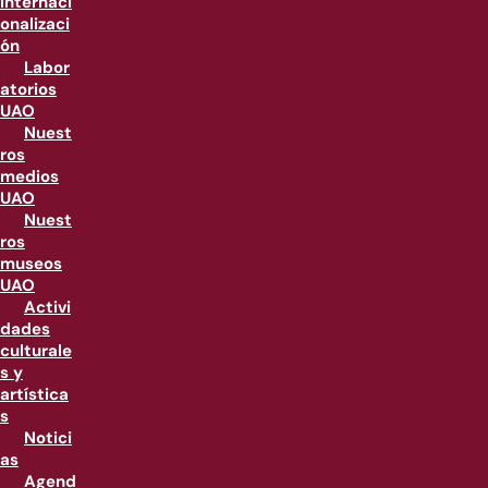
internaci
onalizaci
ón
Labor
atorios
UAO
Nuest
ros
medios
UAO
Nuest
ros
museos
UAO
Activi
dades
culturale
s y
artística
s
Notici
as
Agend