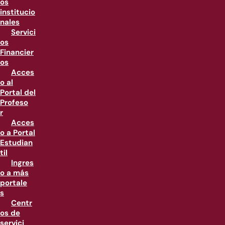
os
institucio
nales
Servici
os
Financier
os
Acces
o al
Portal del
Profeso
r
Acces
o a Portal
Estudian
til
Ingres
o a más
portale
s
Centr
os de
servici