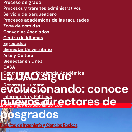
Proceso de grado
Procesos y trámites administrativos
Servicio de parqueadero
Procesos académicos de las facultades
Zona de comidas
Convenios Asociados
Centro de Idiomas
Egresados
Bienestar Universitario
Arte y Cultura
Bienestar en Linea
CASA
La UAO sigue
Centro para la Excelencia Académica
Deporte y Recreación
evolucionando: conoce
Desarrollo Humano
Directorio Bienestar
nuevos directores de
Información y Políticas
Transporte y Movilidad
La UAO sigue evolucionando: co...
posgrados
Facultad de Ingeniería y Ciencias Básicas