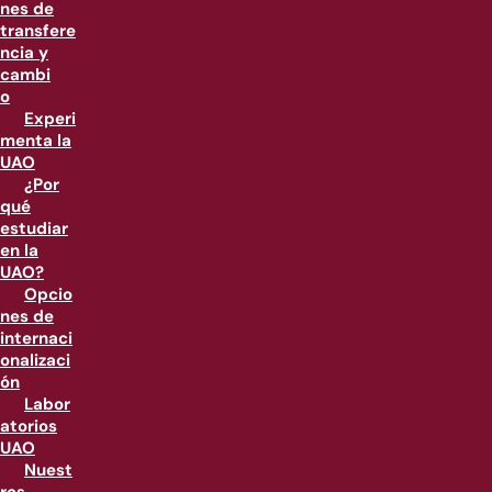
nes de
transfere
ncia y
cambi
o
Experi
menta la
UAO
¿Por
qué
estudiar
en la
UAO?
Opcio
nes de
internaci
onalizaci
ón
Labor
atorios
UAO
Nuest