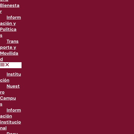
Bienesta
r
Inform
ación y
Política
s
Trans
porte y
Movilida
d
Institu
ción
Nuest
ro
Campu
s
Inform
ación
institucio
nal