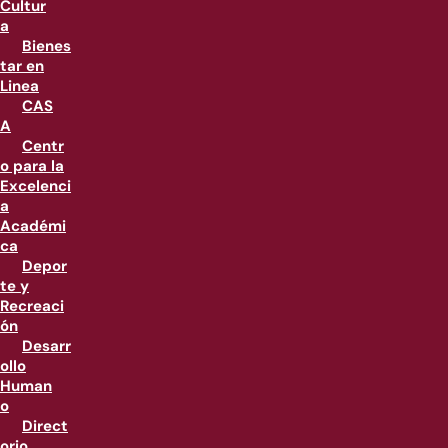
Cultur
a
Bienes
tar en
Linea
CAS
A
Centr
o para la
Excelenci
a
Académi
ca
Depor
te y
Recreaci
ón
Desarr
ollo
Human
o
Direct
orio