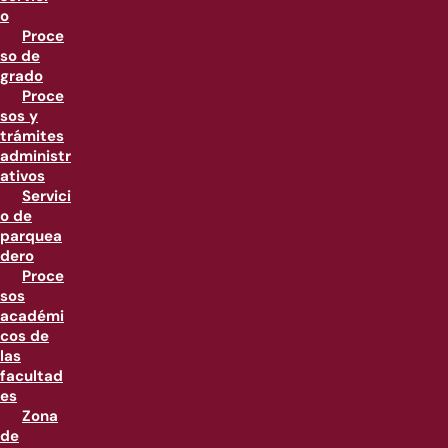
o
Proce
so de
grado
Proce
sos y
trámites
administr
ativos
Servici
o de
parquea
dero
Proce
sos
académi
cos de
las
facultad
es
Zona
de