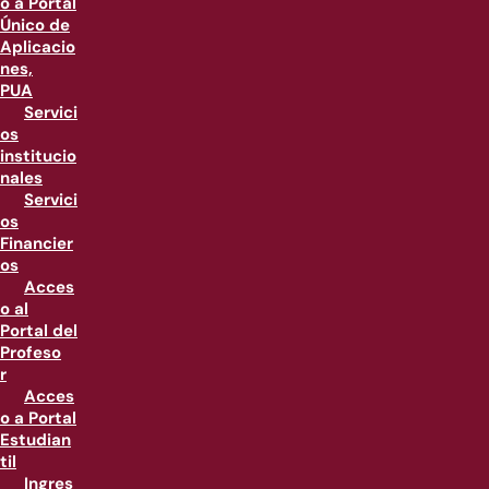
o a Portal
Único de
Aplicacio
nes,
PUA
Servici
os
institucio
nales
Servici
os
Financier
os
Acces
o al
Portal del
Profeso
r
Acces
o a Portal
Estudian
til
Ingres