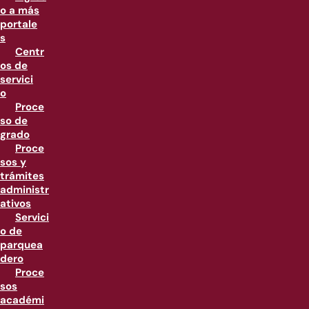
o a más
portale
s
Centr
os de
servici
o
Proce
so de
grado
Proce
sos y
trámites
administr
ativos
Servici
o de
parquea
dero
Proce
sos
académi