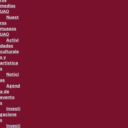
ros
medios
UAO
Nuest
ros
museos
UAO
Activi
dades
culturale
s y
artística
s
Notici
as
Agend
a de
evento
s
Investi
gacione
s
Investi