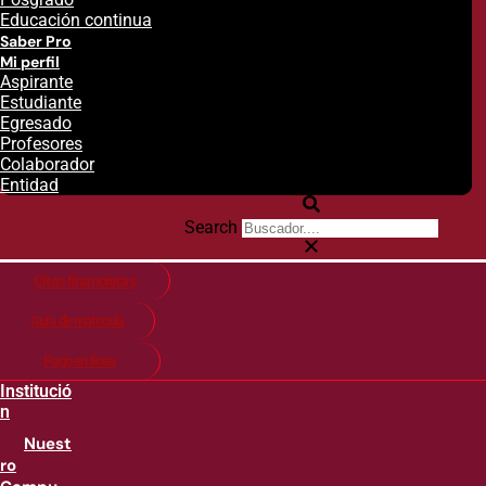
Educación continua
Saber Pro
Mi perfil
Aspirante
Estudiante
Egresado
Profesores
Colaborador
Entidad
Search
Citas financieras
Guía de matricula
Pago en línea
Institució
n
Nuest
ro