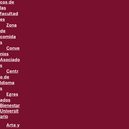
cos de
las
facultad
es
Zona
de
comida
s
Conve
nios
Asociado
s
Centr
o de
Idioma
s
Egres
ados
Bienestar
Universit
ario
Arte y