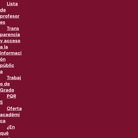
Lista
de
profesor
es
Trans
parencia
y acceso
a la
informaci
ón
públic
a
Trabaj
o de
Grado
PQR
S
Oferta
académi
ca
¿En
qué