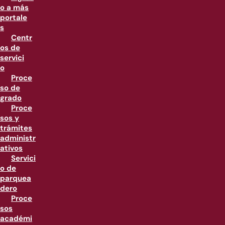
o a más
portale
s
Centr
os de
servici
o
Proce
so de
grado
Proce
sos y
trámites
administr
ativos
Servici
o de
parquea
dero
Proce
sos
académi