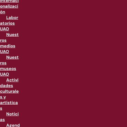
internaci
onalizaci
ón
Labor
atorios
UAO
Nuest
ros
medios
UAO
Nuest
ros
museos
UAO
Activi
dades
culturale
s y
artística
s
Notici
as
Agend