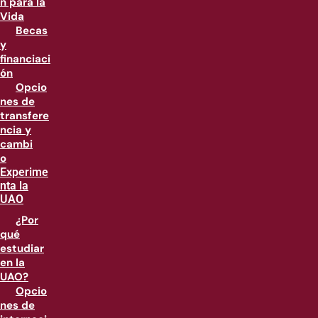
n para la
Vida
Becas
y
financiaci
ón
Opcio
nes de
transfere
ncia y
cambi
o
Experime
nta la
UAO
¿Por
qué
estudiar
en la
UAO?
Opcio
nes de