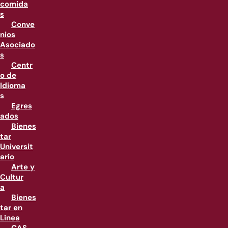
comida
s
Conve
nios
Asociado
s
Centr
o de
Idioma
s
Egres
ados
Bienes
tar
Universit
ario
Arte y
Cultur
a
Bienes
tar en
Linea