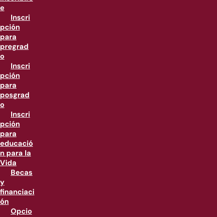
e
Inscri
pción
para
pregrad
o
Inscri
pción
para
posgrad
o
Inscri
pción
para
educació
n para la
Vida
Becas
y
financiaci
ón
Opcio