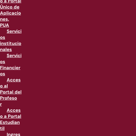
o a Portal
Único de
Aplicacio
nes,
PUA
Servici
os
institucio
nales
Servici
os
Financier
os
Acces
o al
Portal del
Profeso
r
Acces
o a Portal
Estudian
til
Ingres