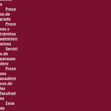
o
Proce
so de
grado
Proce
sos y
trámites
administr
ativos
Servici
o de
parquea
dero
Proce
sos
académi
cos de
las
facultad
es
Zona
de