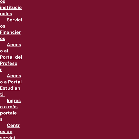
os
institucio
nales
Servici
os
Financier
os
Acces
o al
Portal del
Profeso
r
Acces
o a Portal
Estudian
til
Ingres
o a más
portale
s
Centr
os de
servici