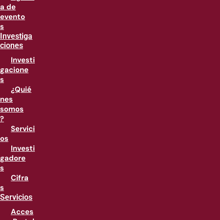
a de
evento
s
Investiga
ciones
Investi
gacione
s
¿Quié
nes
somos
?
Servici
os
Investi
gadore
s
Cifra
s
Servicios
Acces