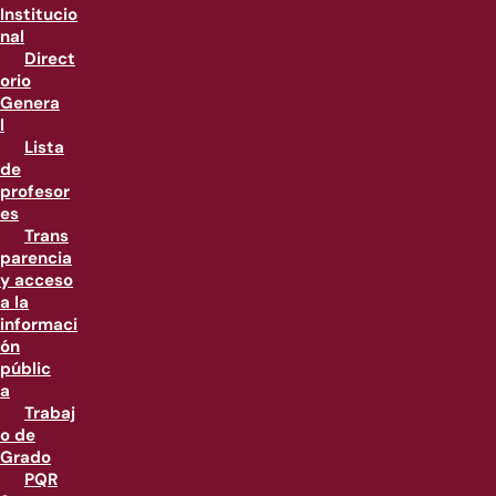
Institucio
nal
Direct
orio
Genera
l
Lista
de
profesor
es
Trans
parencia
y acceso
a la
informaci
ón
públic
a
Trabaj
o de
Grado
PQR