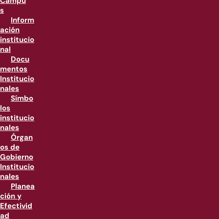
Campu
s
Inform
ación
institucio
nal
Docu
mentos
Institucio
nales
Símbo
los
institucio
nales
Órgan
os de
Gobierno
Institucio
nales
Planea
ción y
Efectivid
ad