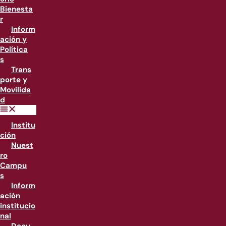
Bienesta
r
Inform
ación y
Política
s
Trans
porte y
Movilida
d
Institu
ción
Nuest
ro
Campu
s
Inform
ación
institucio
nal