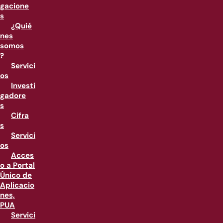
gacione
s
¿Quié
nes
somos
?
Servici
os
Investi
gadore
s
Cifra
s
Servici
os
Acces
o a Portal
Único de
Aplicacio
nes,
PUA
Servici