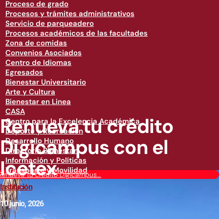
Proceso de grado
Procesos y trámites administrativos
Servicio de parqueadero
Procesos académicos de las facultades
Zona de comidas
Convenios Asociados
Centro de Idiomas
Egresados
Bienestar Universitario
Arte y Cultura
Bienestar en Linea
CASA
Renueva tu crédito
Centro para la Excelencia Académica
Deporte y Recreación
Digicampus con el
Desarrollo Humano
Directorio Bienestar
Icetex
Información y Políticas
Transporte y Movilidad
Renueva tu crédito Digicampus...
Institución
10 junio, 2026