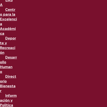
CAS
A
Centr
o para la
Excelenci
a
Académi
ca
Depor
te y
Recreaci
ón
Desarr
ollo
Human
o
Direct
orio
Bienesta
r
Inform
ación y
Política