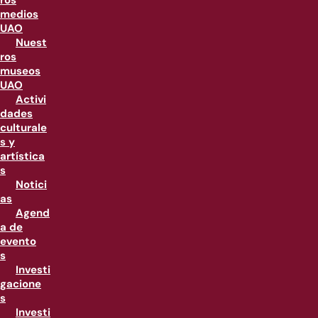
ros
medios
UAO
Nuest
ros
museos
UAO
Activi
dades
culturale
s y
artística
s
Notici
as
Agend
a de
evento
s
Investi
gacione
s
Investi