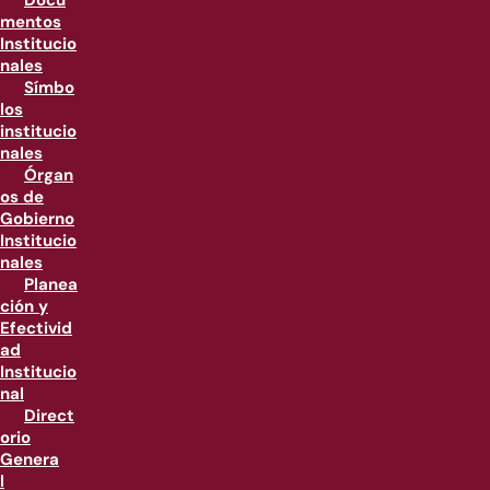
Docu
mentos
Institucio
nales
Símbo
los
institucio
nales
Órgan
os de
Gobierno
Institucio
nales
Planea
ción y
Efectivid
ad
Institucio
nal
Direct
orio
Genera
l