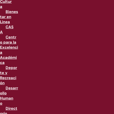
Cultur
a
Bienes
tar en
Linea
CAS
A
Centr
o para la
Excelenci
a
Académi
ca
Depor
te y
Recreaci
ón
Desarr
ollo
Human
o
Direct
orio