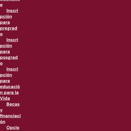
e
Inscri
pción
para
pregrad
o
Inscri
pción
para
posgrad
o
Inscri
pción
para
educació
n para la
Vida
Becas
y
financiaci
ón
Opcio