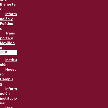
Bienesta
r
Inform
ación y
Política
s
Trans
porte y
Movilida
d
Institu
ción
Nuest
ro
Campu
s
Inform
ación
institucio
nal