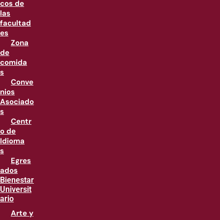
cos de
las
facultad
es
Zona
de
comida
s
Conve
nios
Asociado
s
Centr
o de
Idioma
s
Egres
ados
Bienestar
Universit
ario
Arte y