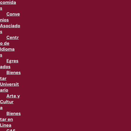
comida
s
Conve
nios
Asociado
s
Centr
o de
Idioma
s
Egres
ados
Bienes
tar
Universit
ario
Arte y
Cultur
a
Bienes
tar en
Linea