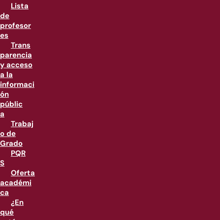
Lista
de
profesor
es
Trans
parencia
y acceso
a la
informaci
ón
públic
a
Trabaj
o de
Grado
PQR
S
Oferta
académi
ca
¿En
qué