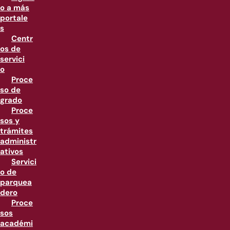
o a más
portale
s
Centr
os de
servici
o
Proce
so de
grado
Proce
sos y
trámites
administr
ativos
Servici
o de
parquea
dero
Proce
sos
académi