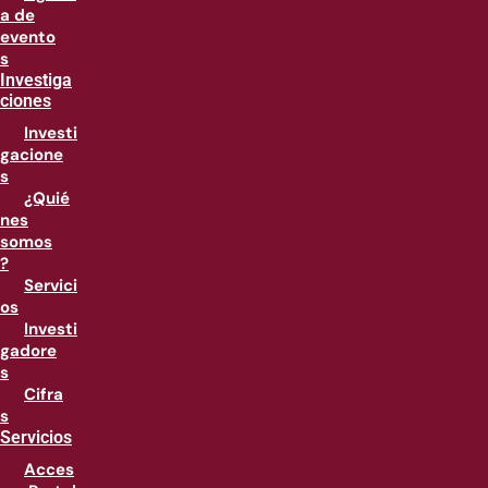
a de
evento
s
Investiga
ciones
Investi
gacione
s
¿Quié
nes
somos
?
Servici
os
Investi
gadore
s
Cifra
s
Servicios
Acces