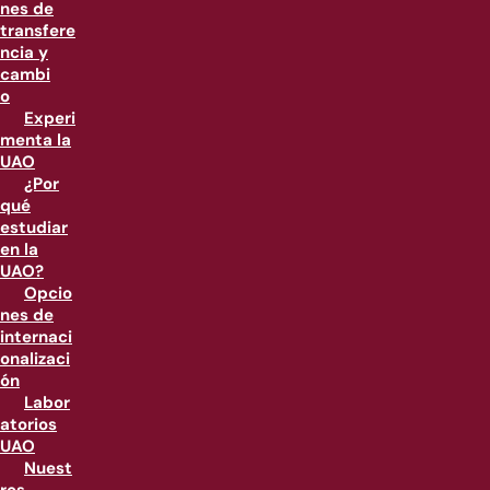
nes de
transfere
ncia y
cambi
o
Experi
menta la
UAO
¿Por
qué
estudiar
en la
UAO?
Opcio
nes de
internaci
onalizaci
ón
Labor
atorios
UAO
Nuest