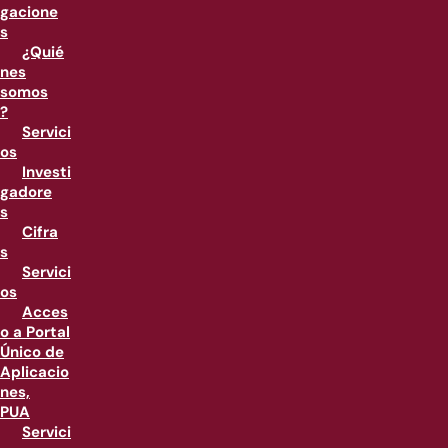
gacione
s
¿Quié
nes
somos
?
Servici
os
Investi
gadore
s
Cifra
s
Servici
os
Acces
o a Portal
Único de
Aplicacio
nes,
PUA
Servici