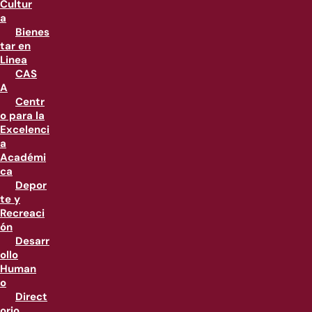
Cultur
a
Bienes
tar en
Linea
CAS
A
Centr
o para la
Excelenci
a
Académi
ca
Depor
te y
Recreaci
ón
Desarr
ollo
Human
o
Direct
orio