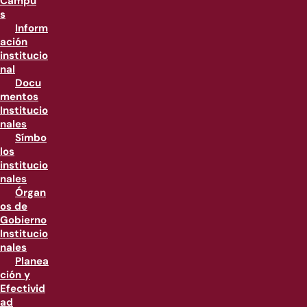
Campu
s
Inform
ación
institucio
nal
Docu
mentos
Institucio
nales
Símbo
los
institucio
nales
Órgan
os de
Gobierno
Institucio
nales
Planea
ción y
Efectivid
ad