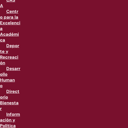
CAS
A
Centr
o para la
Excelenci
a
Académi
ca
Depor
te y
Recreaci
ón
Desarr
ollo
Human
o
Direct
orio
Bienesta
r
Inform
ación y
Política