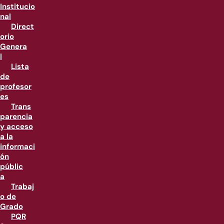
Institucio
nal
Direct
orio
Genera
l
Lista
de
profesor
es
Trans
parencia
y acceso
a la
informaci
ón
públic
a
Trabaj
o de
Grado
PQR