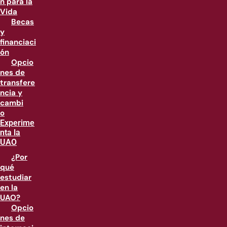
n para la
Vida
Becas
y
financiaci
ón
Opcio
nes de
transfere
ncia y
cambi
o
Experime
nta la
UAO
¿Por
qué
estudiar
en la
UAO?
Opcio
nes de