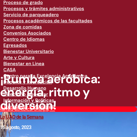
Proceso de grado
Procesos y trámites administrativos
Servicio de parqueadero
Procesos académicos de las facultades
Zona de comidas
Convenios Asociados
Centro de Idiomas
Egresados
Bienestar Universitario
Arte y Cultura
Bienestar en Linea
CASA
¡Rumba aeróbica:
Centro para la Excelencia Académica
Deporte y Recreación
energía, ritmo y
Desarrollo Humano
Directorio Bienestar
diversión!
Información y Políticas
Transporte y Movilidad
¡Rumba aeróbica: energía, r...
Lo UAO de la Semana
16 agosto, 2023