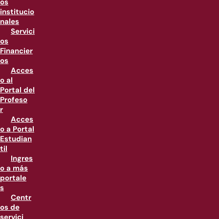
os
institucio
nales
Servici
os
Financier
os
Acces
o al
Portal del
Profeso
r
Acces
o a Portal
Estudian
til
Ingres
o a más
portale
s
Centr
os de
servici