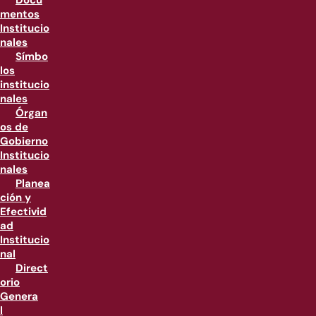
Docu
mentos
Institucio
nales
Símbo
los
institucio
nales
Órgan
os de
Gobierno
Institucio
nales
Planea
ción y
Efectivid
ad
Institucio
nal
Direct
orio
Genera
l