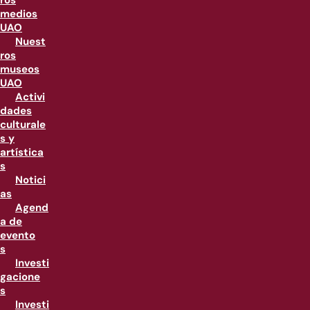
ros
medios
UAO
Nuest
ros
museos
UAO
Activi
dades
culturale
s y
artística
s
Notici
as
Agend
a de
evento
s
Investi
gacione
s
Investi