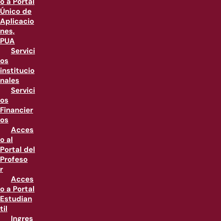
o a Portal
Único de
Aplicacio
nes,
PUA
Servici
os
institucio
nales
Servici
os
Financier
os
Acces
o al
Portal del
Profeso
r
Acces
o a Portal
Estudian
til
Ingres