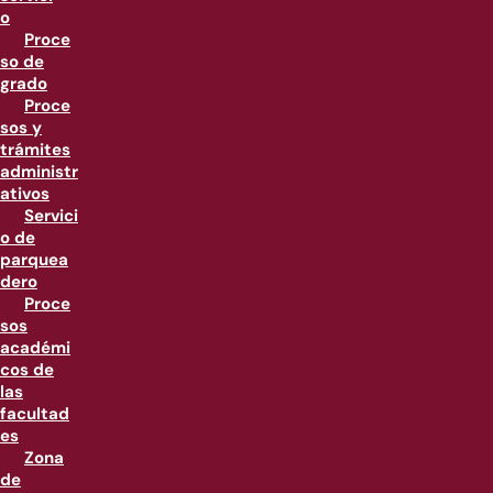
o
Proce
so de
grado
Proce
sos y
trámites
administr
ativos
Servici
o de
parquea
dero
Proce
sos
académi
cos de
las
facultad
es
Zona
de