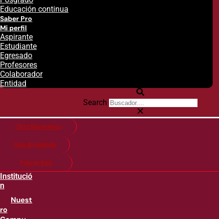
Educación continua
Saber Pro
Mi perfil
Aspirante
Estudiante
Egresado
Profesores
Colaborador
Entidad
Search
Citas financieras
Guía de matricula
Pago en línea
Institució
n
Nuest
ro