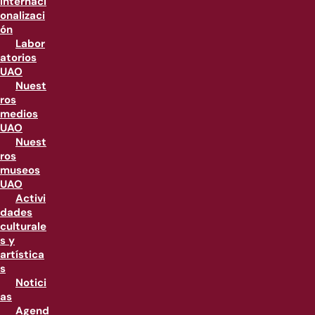
internaci
onalizaci
ón
Labor
atorios
UAO
Nuest
ros
medios
UAO
Nuest
ros
museos
UAO
Activi
dades
culturale
s y
artística
s
Notici
as
Agend