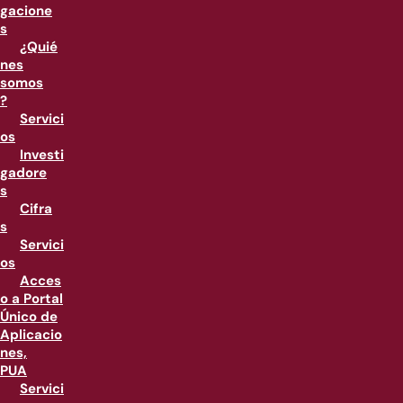
gacione
s
¿Quié
nes
somos
?
Servici
os
Investi
gadore
s
Cifra
s
Servici
os
Acces
o a Portal
Único de
Aplicacio
nes,
PUA
Servici