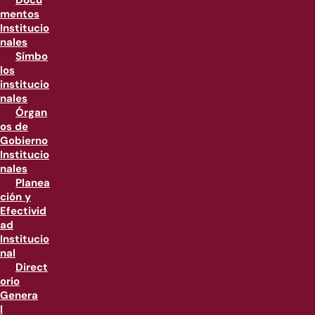
Docu
mentos
Institucio
nales
Símbo
los
institucio
nales
Órgan
os de
Gobierno
Institucio
nales
Planea
ción y
Efectivid
ad
Institucio
nal
Direct
orio
Genera
l