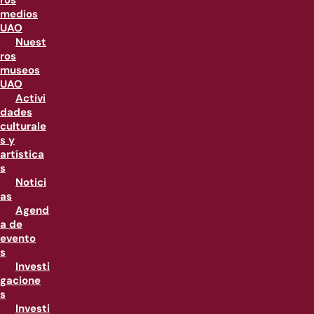
ros
medios
UAO
Nuest
ros
museos
UAO
Activi
dades
culturale
s y
artística
s
Notici
as
Agend
a de
evento
s
Investi
gacione
s
Investi