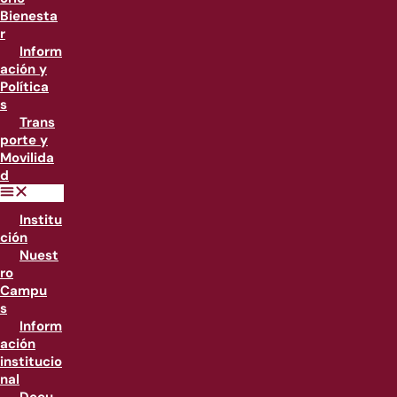
Bienesta
r
Inform
ación y
Política
s
Trans
porte y
Movilida
d
Institu
ción
Nuest
ro
Campu
s
Inform
ación
institucio
nal