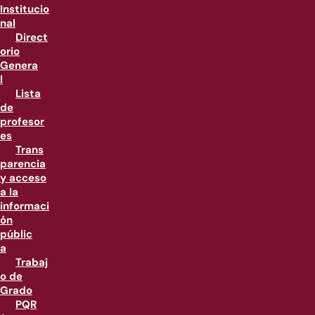
Institucio
nal
Direct
orio
Genera
l
Lista
de
profesor
es
Trans
parencia
y acceso
a la
informaci
ón
públic
a
Trabaj
o de
Grado
PQR