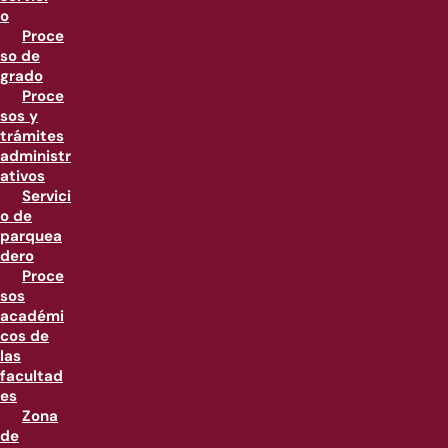
o
Proce
so de
grado
Proce
sos y
trámites
administr
ativos
Servici
o de
parquea
dero
Proce
sos
académi
cos de
las
facultad
es
Zona
de