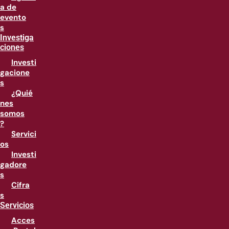
a de
evento
s
Investiga
ciones
Investi
gacione
s
¿Quié
nes
somos
?
Servici
os
Investi
gadore
s
Cifra
s
Servicios
Acces