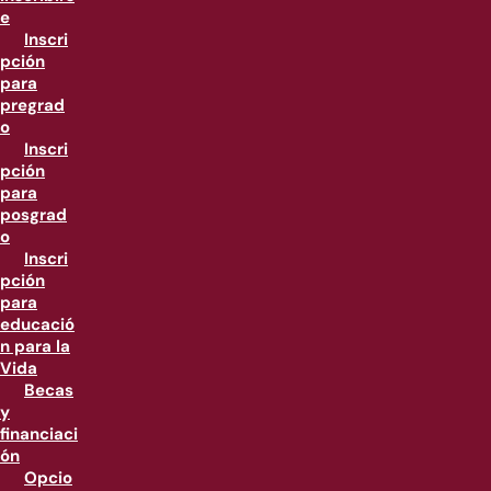
e
Inscri
pción
para
pregrad
o
Inscri
pción
para
posgrad
o
Inscri
pción
para
educació
n para la
Vida
Becas
y
financiaci
ón
Opcio