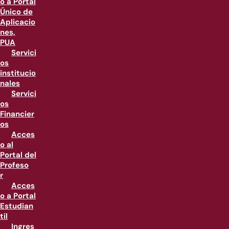
o a Portal
Único de
Aplicacio
nes,
PUA
Servici
os
institucio
nales
Servici
os
Financier
os
Acces
o al
Portal del
Profeso
r
Acces
o a Portal
Estudian
til
Ingres