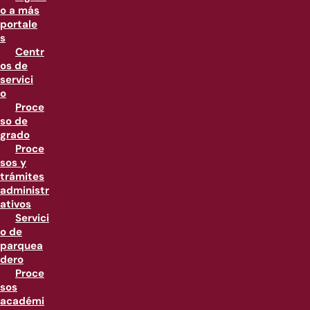
o a más
portale
s
Centr
os de
servici
o
Proce
so de
grado
Proce
sos y
trámites
administr
ativos
Servici
o de
parquea
dero
Proce
sos
académi