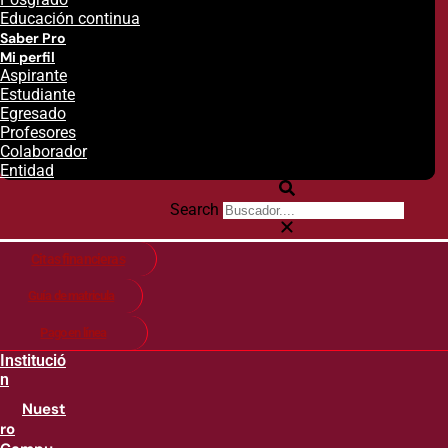
Educación continua
Saber Pro
Mi perfil
Aspirante
Estudiante
Egresado
Profesores
Colaborador
Entidad
Search
Citas financieras
Guía de matricula
Pago en línea
Institució
n
Nuest
ro