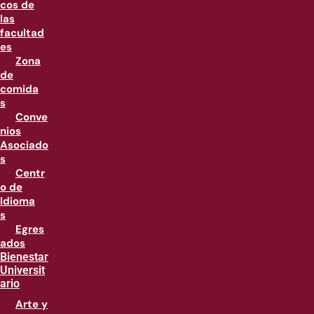
cos de
las
facultad
es
Zona
de
comida
s
Conve
nios
Asociado
s
Centr
o de
Idioma
s
Egres
ados
Bienestar
Universit
ario
Arte y