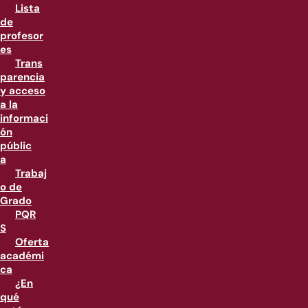
Lista
de
profesor
es
Trans
parencia
y acceso
a la
informaci
ón
públic
a
Trabaj
o de
Grado
PQR
S
Oferta
académi
ca
¿En
qué