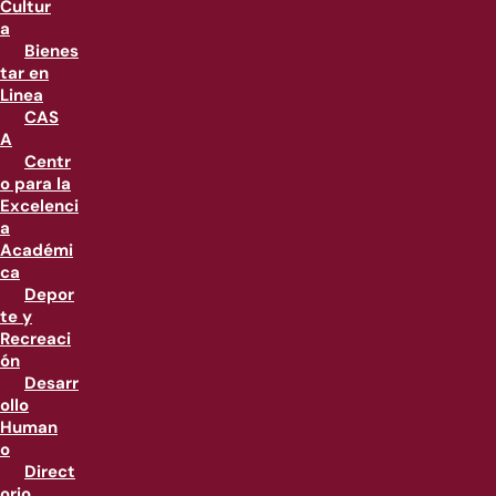
Cultur
a
Bienes
tar en
Linea
CAS
A
Centr
o para la
Excelenci
a
Académi
ca
Depor
te y
Recreaci
ón
Desarr
ollo
Human
o
Direct
orio