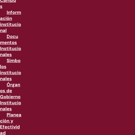
Campu
s
Inform
ación
institucio
nal
Docu
mentos
Institucio
nales
Símbo
los
institucio
nales
Órgan
os de
Gobierno
Institucio
nales
Planea
ción y
Efectivid
ad