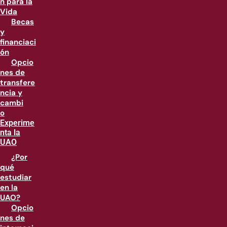
n para la
Vida
Becas
y
financiaci
ón
Opcio
nes de
transfere
ncia y
cambi
o
Experime
nta la
UAO
¿Por
qué
estudiar
en la
UAO?
Opcio
nes de