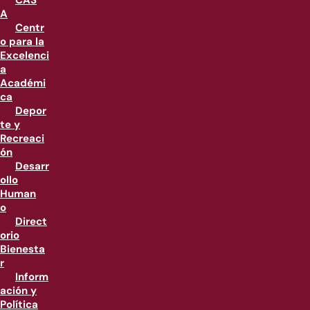
CAS
A
Centr
o para la
Excelenci
a
Académi
ca
Depor
te y
Recreaci
ón
Desarr
ollo
Human
o
Direct
orio
Bienesta
r
Inform
ación y
Política