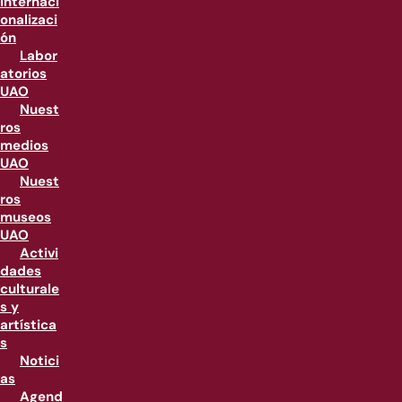
internaci
onalizaci
ón
Labor
atorios
UAO
Nuest
ros
medios
UAO
Nuest
ros
museos
UAO
Activi
dades
culturale
s y
artística
s
Notici
as
Agend