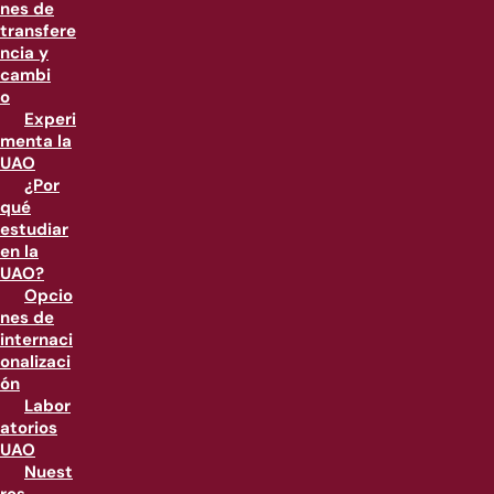
nes de
transfere
ncia y
cambi
o
Experi
menta la
UAO
¿Por
qué
estudiar
en la
UAO?
Opcio
nes de
internaci
onalizaci
ón
Labor
atorios
UAO
Nuest