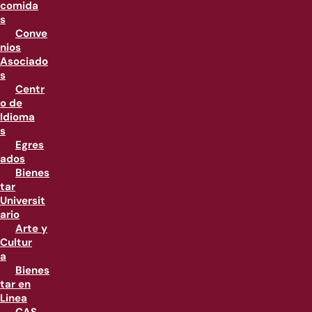
comida
s
Conve
nios
Asociado
s
Centr
o de
Idioma
s
Egres
ados
Bienes
tar
Universit
ario
Arte y
Cultur
a
Bienes
tar en
Linea