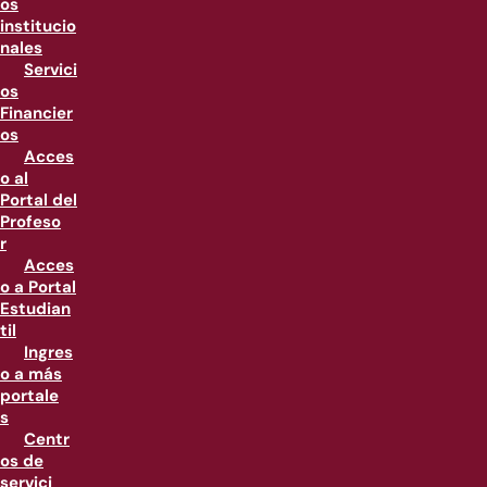
os
institucio
nales
Servici
os
Financier
os
Acces
o al
Portal del
Profeso
r
Acces
o a Portal
Estudian
til
Ingres
o a más
portale
s
Centr
os de
servici