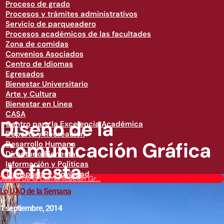
Proceso de grado
Procesos y trámites administrativos
Servicio de parqueadero
Procesos académicos de las facultades
Zona de comidas
Convenios Asociados
Centro de Idiomas
Egresados
Bienestar Universitario
Arte y Cultura
Bienestar en Linea
CASA
Diseño de la
Centro para la Excelencia Académica
Deporte y Recreación
Comunicación Gráfica
Desarrollo Humano
Directorio Bienestar
de fiesta
Información y Políticas
Transporte y Movilidad
Diseño de la Comunicación Gr...
Lo UAO de la Semana
1 septiembre, 2014