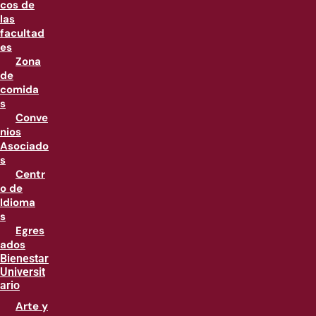
cos de
las
facultad
es
Zona
de
comida
s
Conve
nios
Asociado
s
Centr
o de
Idioma
s
Egres
ados
Bienestar
Universit
ario
Arte y