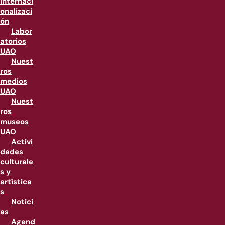
internaci
onalizaci
ón
Labor
atorios
UAO
Nuest
ros
medios
UAO
Nuest
ros
museos
UAO
Activi
dades
culturale
s y
artística
s
Notici
as
Agend