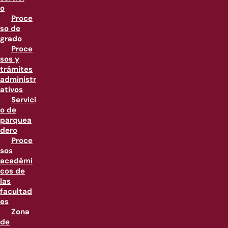
o
Proce
so de
grado
Proce
sos y
trámites
administr
ativos
Servici
o de
parquea
dero
Proce
sos
académi
cos de
las
facultad
es
Zona
de