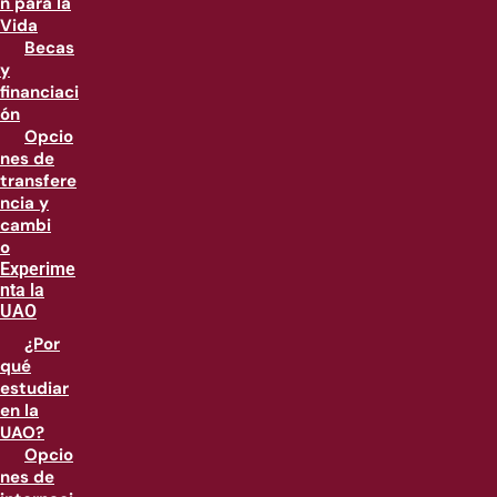
n para la
Vida
Becas
y
financiaci
ón
Opcio
nes de
transfere
ncia y
cambi
o
Experime
nta la
UAO
¿Por
qué
estudiar
en la
UAO?
Opcio
nes de