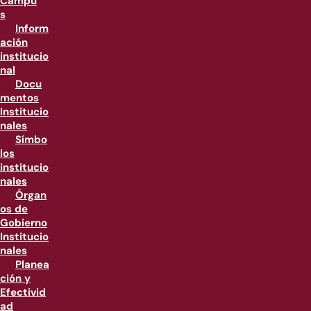
Campu
s
Inform
ación
institucio
nal
Docu
mentos
Institucio
nales
Símbo
los
institucio
nales
Órgan
os de
Gobierno
Institucio
nales
Planea
ción y
Efectivid
ad