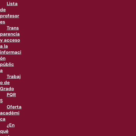
Lista
de
profesor
es
Trans
parencia
y acceso
a la
informaci
ón
públic
a
Trabaj
o de
Grado
PQR
S
Oferta
académi
ca
¿En
qué