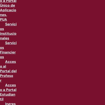
o a Portal
Único de
Aplicacio
nes,
PUA
Servici
os
institucio
nales
Servici
os
Financier
os
Acces
o al
Portal del
Profeso
r
Acces
o a Portal
Estudian
til
Ingres