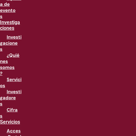
a de
evento
s
Investiga
ciones
Investi
gacione
s
¿Quié
nes
somos
?
Servici
os
Investi
gadore
s
Cifra
s
Servicios
Acces