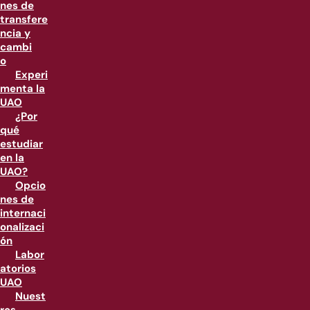
nes de
transfere
ncia y
cambi
o
Experi
menta la
UAO
¿Por
qué
estudiar
en la
UAO?
Opcio
nes de
internaci
onalizaci
ón
Labor
atorios
UAO
Nuest