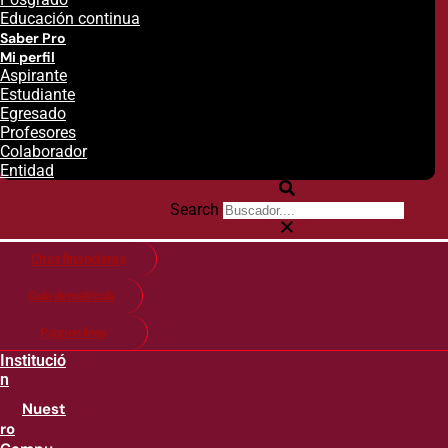
Educación continua
Saber Pro
Mi perfil
Aspirante
Estudiante
Egresado
Profesores
Colaborador
Entidad
Search
Citas financieras
Guía de matricula
Pago en línea
Institució
n
Nuest
ro