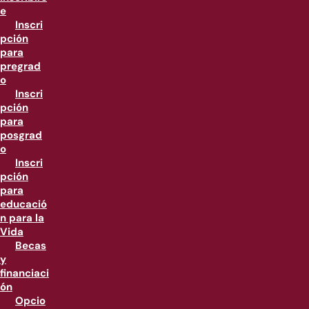
e
Inscri
pción
para
pregrad
o
Inscri
pción
para
posgrad
o
Inscri
pción
para
educació
n para la
Vida
Becas
y
financiaci
ón
Opcio