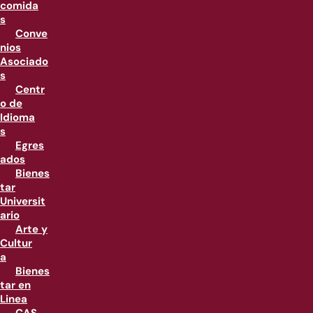
comida
s
Conve
nios
Asociado
s
Centr
o de
Idioma
s
Egres
ados
Bienes
tar
Universit
ario
Arte y
Cultur
a
Bienes
tar en
Linea