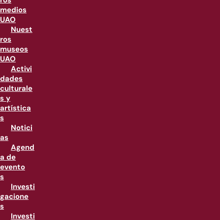
ros
medios
UAO
Nuest
ros
museos
UAO
Activi
dades
culturale
s y
artística
s
Notici
as
Agend
a de
evento
s
Investi
gacione
s
Investi