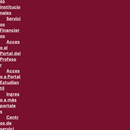
os
institucio
nales
Servici
os
Financier
os
Acces
o al
Portal del
Profeso
r
Acces
o a Portal
Estudian
til
Ingres
o a más
portale
s
Centr
os de
servici