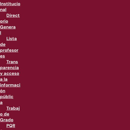
Institucio
nal
Direct
orio
Genera
l
Lista
de
profesor
es
Trans
parencia
y acceso
a la
informaci
ón
públic
a
Trabaj
o de
Grado
PQR