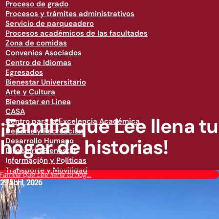
Proceso de grado
Procesos y trámites administrativos
Servicio de parqueadero
Procesos académicos de las facultades
Zona de comidas
Convenios Asociados
Centro de Idiomas
Egresados
Bienestar Universitario
Arte y Cultura
Bienestar en Linea
CASA
¡Familia que Lee llena tu
Centro para la Excelencia Académica
Deporte y Recreación
hogar de historias!
Desarrollo Humano
Directorio Bienestar
Información y Políticas
CRAI
,
Lo UAO de la Semana
Transporte y Movilidad
¡Familia que Lee llena tu hog...
29 abril, 2026