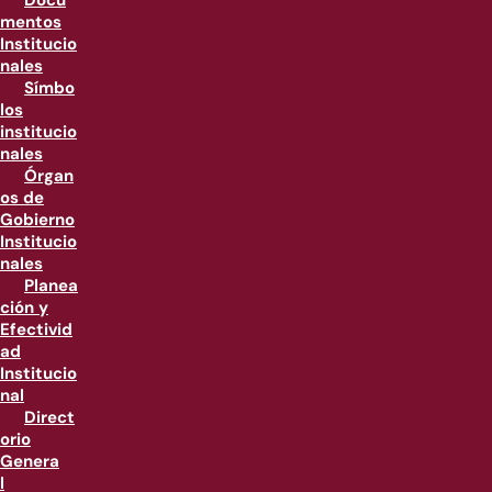
Docu
mentos
Institucio
nales
Símbo
los
institucio
nales
Órgan
os de
Gobierno
Institucio
nales
Planea
ción y
Efectivid
ad
Institucio
nal
Direct
orio
Genera
l