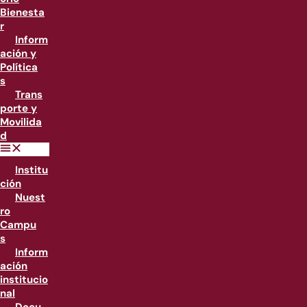
Bienesta
r
Inform
ación y
Política
s
Trans
porte y
Movilida
d
Institu
ción
Nuest
ro
Campu
s
Inform
ación
institucio
nal