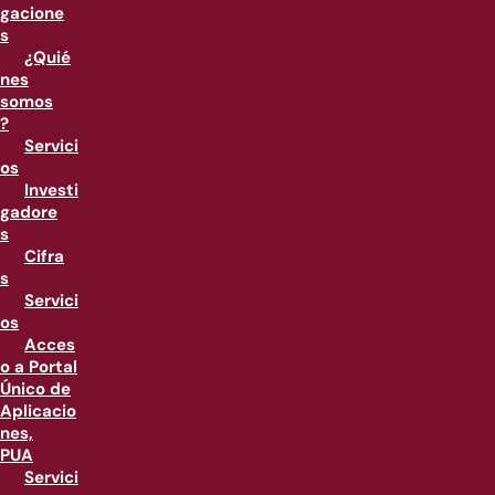
gacione
s
¿Quié
nes
somos
?
Servici
os
Investi
gadore
s
Cifra
s
Servici
os
Acces
o a Portal
Único de
Aplicacio
nes,
PUA
Servici