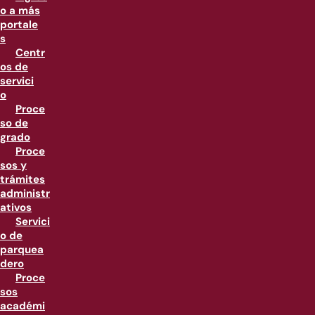
o a más
portale
s
Centr
os de
servici
o
Proce
so de
grado
Proce
sos y
trámites
administr
ativos
Servici
o de
parquea
dero
Proce
sos
académi