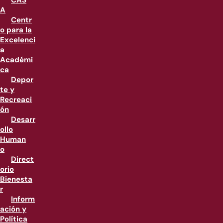
CAS
A
Centr
o para la
Excelenci
a
Académi
ca
Depor
te y
Recreaci
ón
Desarr
ollo
Human
o
Direct
orio
Bienesta
r
Inform
ación y
Política