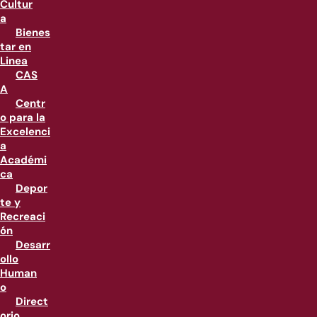
Cultur
a
Bienes
tar en
Linea
CAS
A
Centr
o para la
Excelenci
a
Académi
ca
Depor
te y
Recreaci
ón
Desarr
ollo
Human
o
Direct
orio