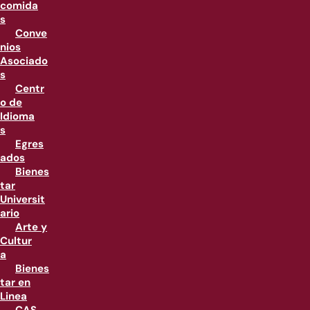
comida
s
Conve
nios
Asociado
s
Centr
o de
Idioma
s
Egres
ados
Bienes
tar
Universit
ario
Arte y
Cultur
a
Bienes
tar en
Linea