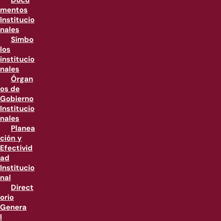
Docu
mentos
Institucio
nales
Símbo
los
institucio
nales
Órgan
os de
Gobierno
Institucio
nales
Planea
ción y
Efectivid
ad
Institucio
nal
Direct
orio
Genera
l