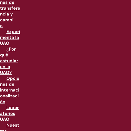
nes de
transfere
ncia y
cambi
o
Experi
menta la
UAO
¿Por
qué
estudiar
en la
UAO?
Opcio
nes de
internaci
onalizaci
ón
Labor
atorios
UAO
Nuest