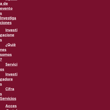
a de
evento
s
Investiga
ciones
Investi
gacione
s
¿Quié
nes
somos
?
Servici
os
Investi
gadore
s
Cifra
s
Servicios
Acces