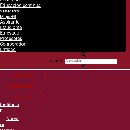
Educación continua
Saber Pro
Mi perfil
Aspirante
Estudiante
Egresado
Profesores
Colaborador
Entidad
Search
Citas financieras
Guía de matricula
Pago en línea
Institució
n
Nuest
ro