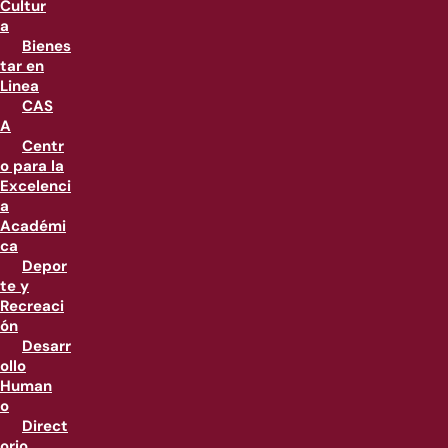
Cultur
a
Bienes
tar en
Linea
CAS
A
Centr
o para la
Excelenci
a
Académi
ca
Depor
te y
Recreaci
ón
Desarr
ollo
Human
o
Direct
orio