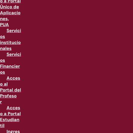
o a Portal
Único de
Aplicacio
nes,
PUA
Servici
os
institucio
nales
Servici
os
Financier
os
Acces
o al
Portal del
Profeso
r
Acces
o a Portal
Estudian
til
Ingres