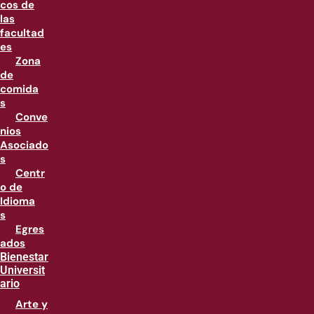
cos de
las
facultad
es
Zona
de
comida
s
Conve
nios
Asociado
s
Centr
o de
Idioma
s
Egres
ados
Bienestar
Universit
ario
Arte y