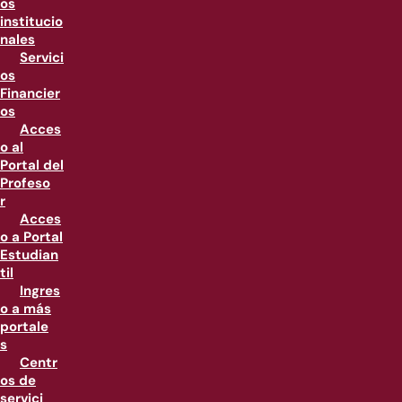
os
institucio
nales
Servici
os
Financier
os
Acces
o al
Portal del
Profeso
r
Acces
o a Portal
Estudian
til
Ingres
o a más
portale
s
Centr
os de
servici