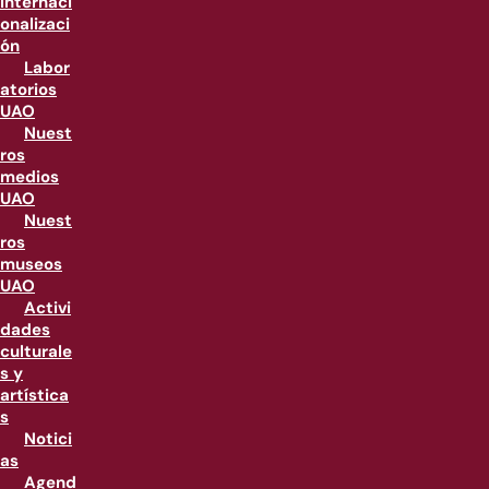
internaci
onalizaci
ón
Labor
atorios
UAO
Nuest
ros
medios
UAO
Nuest
ros
museos
UAO
Activi
dades
culturale
s y
artística
s
Notici
as
Agend