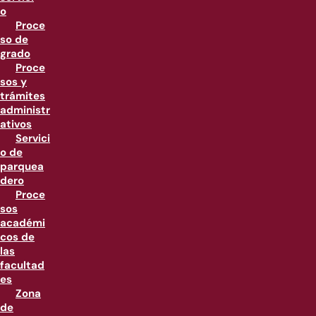
o
Proce
so de
grado
Proce
sos y
trámites
administr
ativos
Servici
o de
parquea
dero
Proce
sos
académi
cos de
las
facultad
es
Zona
de