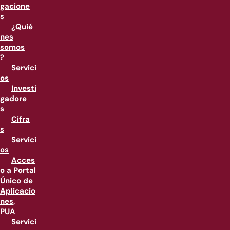
gacione
s
¿Quié
nes
somos
?
Servici
os
Investi
gadore
s
Cifra
s
Servici
os
Acces
o a Portal
Único de
Aplicacio
nes,
PUA
Servici