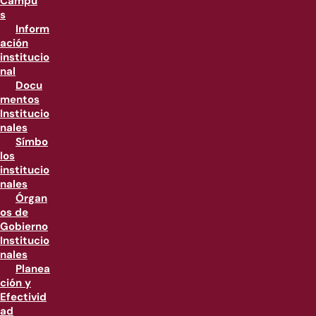
Campu
s
Inform
ación
institucio
nal
Docu
mentos
Institucio
nales
Símbo
los
institucio
nales
Órgan
os de
Gobierno
Institucio
nales
Planea
ción y
Efectivid
ad