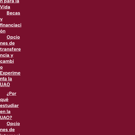
n para la
Vida
Becas
y
financiaci
ón
Opcio
nes de
transfere
ncia y
cambi
o
Experime
nta la
UAO
¿Por
qué
estudiar
en la
UAO?
Opcio
nes de