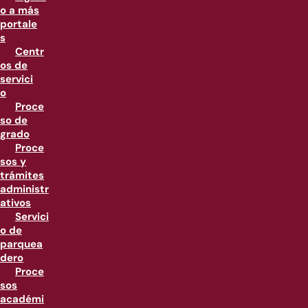
o a más
portale
s
Centr
os de
servici
o
Proce
so de
grado
Proce
sos y
trámites
administr
ativos
Servici
o de
parquea
dero
Proce
sos
académi