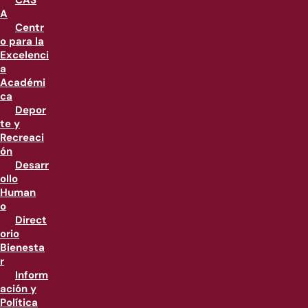
CAS
A
Centr
o para la
Excelenci
a
Académi
ca
Depor
te y
Recreaci
ón
Desarr
ollo
Human
o
Direct
orio
Bienesta
r
Inform
ación y
Política