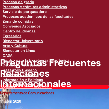
Proceso de grado
Procesos y trámites administrativos
Servicio de parqueadero
Procesos académicos de las facultades
Zona de comidas
Convenios Asociados
Centro de Idiomas
Egresados
Bienestar Universitario
Arte y Cultura
Bienestar en Linea
CASA
Preguntas Frecuentes
Centro para la Excelencia Académica
Deporte y Recreación
Relaciones
Desarrollo Humano
Directorio Bienestar
Internacionales
Información y Políticas
Transporte y Movilidad
Preguntas Frecuentes Relacione...
Departamento de Comunicaciones
11 abril, 2020