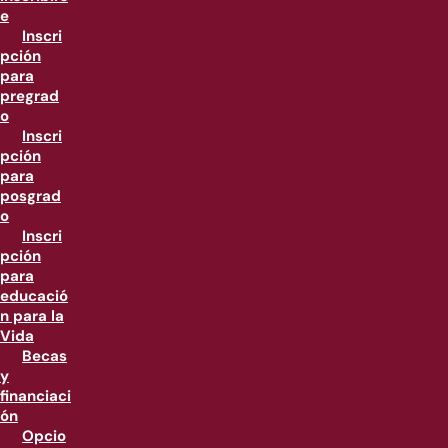
e
Inscri
pción
para
pregrad
o
Inscri
pción
para
posgrad
o
Inscri
pción
para
educació
n para la
Vida
Becas
y
financiaci
ón
Opcio