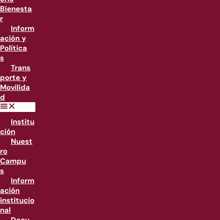
Bienesta
r
Inform
ación y
Política
s
Trans
porte y
Movilida
d
Institu
ción
Nuest
ro
Campu
s
Inform
ación
institucio
nal