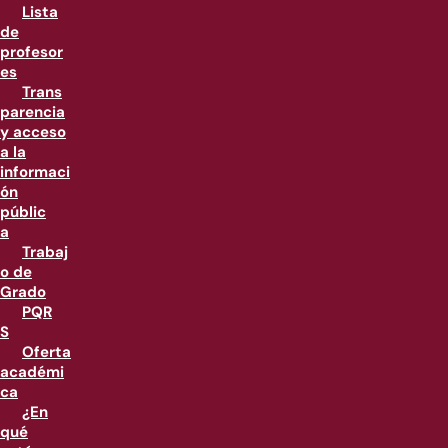
Lista
de
profesor
es
Trans
parencia
y acceso
a la
informaci
ón
públic
a
Trabaj
o de
Grado
PQR
S
Oferta
académi
ca
¿En
qué