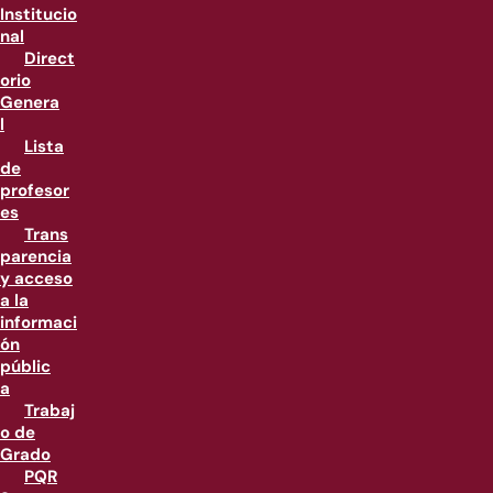
Institucio
nal
Direct
orio
Genera
l
Lista
de
profesor
es
Trans
parencia
y acceso
a la
informaci
ón
públic
a
Trabaj
o de
Grado
PQR