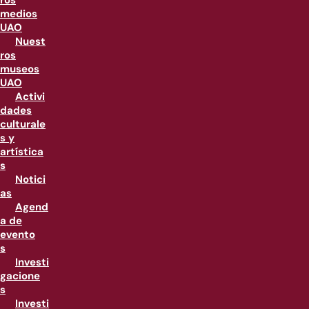
ros
medios
UAO
Nuest
ros
museos
UAO
Activi
dades
culturale
s y
artística
s
Notici
as
Agend
a de
evento
s
Investi
gacione
s
Investi