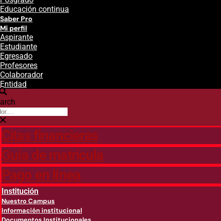
Educación continua
Saber Pro
Mi perfil
Aspirante
Estudiante
Egresado
Profesores
Colaborador
Entidad
arch
Citas financieras
Guía de matricula
Pago en línea
Institución
Nuestro Campus
Información institucional
Documentos Institucionales