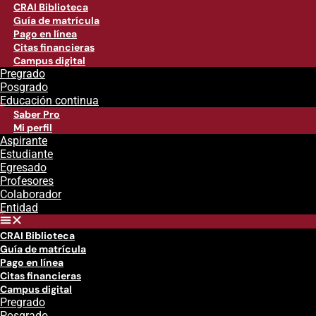
CRAI Biblioteca
Guía de matrícula
Pago en línea
Citas financieras
Campus digital
Pregrado
Posgrado
Educación continua
Saber Pro
Mi perfil
Aspirante
Estudiante
Egresado
Profesores
Colaborador
Entidad
CRAI Biblioteca
Guía de matrícula
Pago en línea
Citas financieras
Campus digital
Pregrado
Posgrado