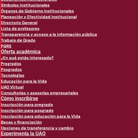
Símbolos institucionales
Órganos de Gobierno Institucionales
Planeación y Efectividad Institucional
Directorio General
Lista de profesores
Transparencia y acceso a la información pública
Trabajo de Grado
PQRS
Oferta académica
¿En qué estás interesado?
Pregrados
Posgrados
Tecnologías
Educación para la Vida
UAO Virtual
Consultorías y asesorías empresariales
Cómo inscribirse
Inscripción para pregrado
Inscripción para posgrado
Inscripción para educación para la Vida
Becas y financiación
Opciones de transferencia y cambio
Experimenta la UAO