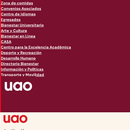
Zona de comidas
Convenios Asociados
Centro de Idiomas
Egresados
Bienestar Universitario
Arte y Cultura
Bienestar en Linea
CASA
Centro para la Excelencia Académica
Deporte y Recreación
Desarrollo Humano
Directorio Bienestar
Información y Políticas
Transporte y Movilidad