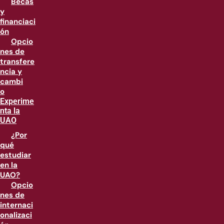
Becas
y
financiaci
ón
Opcio
nes de
transfere
ncia y
cambi
o
Experime
nta la
UAO
¿Por
qué
estudiar
en la
UAO?
Opcio
nes de
internaci
onalizaci