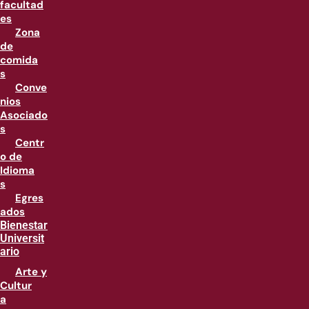
facultad
es
Zona
de
comida
s
Conve
nios
Asociado
s
Centr
o de
Idioma
s
Egres
ados
Bienestar
Universit
ario
Arte y
Cultur
a