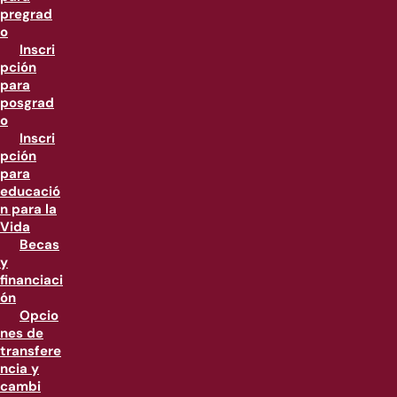
pregrad
o
Inscri
pción
para
posgrad
o
Inscri
pción
para
educació
n para la
Vida
Becas
y
financiaci
ón
Opcio
nes de
transfere
ncia y
cambi