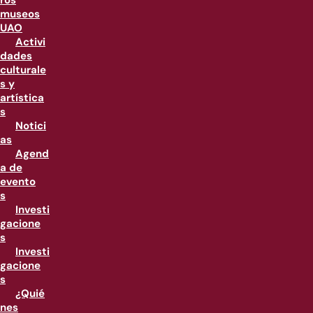
ros
museos
UAO
Activi
dades
culturale
s y
artística
s
Notici
as
Agend
a de
evento
s
Investi
gacione
s
Investi
gacione
s
¿Quié
nes