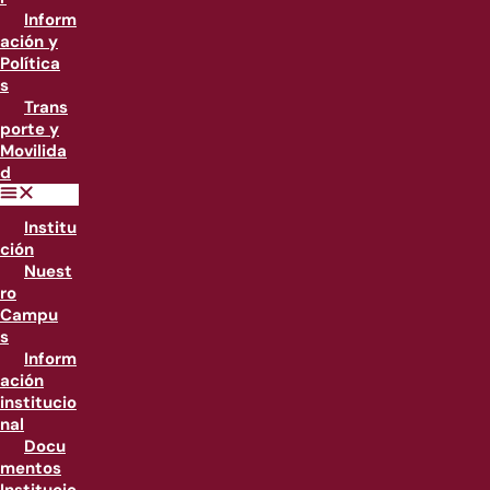
Inform
ación y
Política
s
Trans
porte y
Movilida
d
Institu
ción
Nuest
ro
Campu
s
Inform
ación
institucio
nal
Docu
mentos