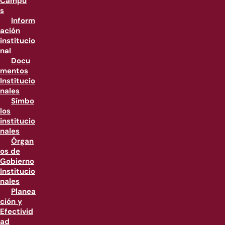
Campu
s
Inform
ación
institucio
nal
Docu
mentos
Institucio
nales
Símbo
los
institucio
nales
Órgan
os de
Gobierno
Institucio
nales
Planea
ción y
Efectivid
ad