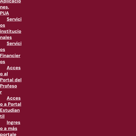
Aplicacio
nes,
PUA
Servici
os
institucio
nales
Servici
os
Financier
os
Acces
o al
Portal del
Profeso
r
Acces
o a Portal
Estudian
til
Ingres
o a más
portale