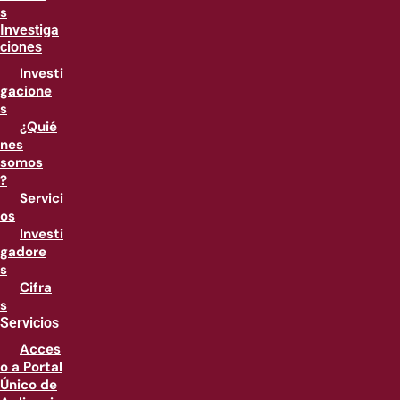
s
Investiga
ciones
Investi
gacione
s
¿Quié
nes
somos
?
Servici
os
Investi
gadore
s
Cifra
s
Servicios
Acces
o a Portal
Único de