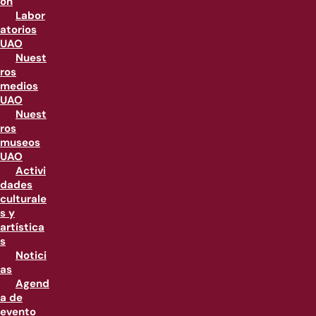
ón
Labor
atorios
UAO
Nuest
ros
medios
UAO
Nuest
ros
museos
UAO
Activi
dades
culturale
s y
artística
s
Notici
as
Agend
a de
evento