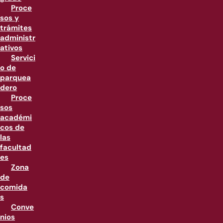
Proce
sos y
trámites
administr
ativos
Servici
o de
parquea
dero
Proce
sos
académi
cos de
las
facultad
es
Zona
de
comida
s
Conve
nios