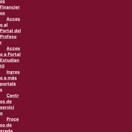
os
Financier
os
Acces
o al
Portal del
Profeso
r
Acces
o a Portal
Estudian
til
Ingres
o a más
portale
s
Centr
os de
servici
o
Proce
so de
grado