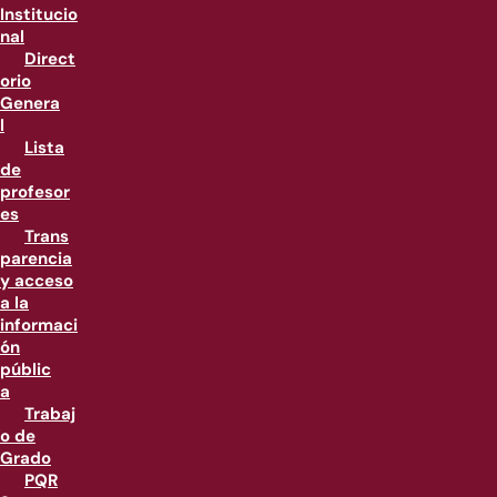
Institucio
nal
Direct
orio
Genera
l
Lista
de
profesor
es
Trans
parencia
y acceso
a la
informaci
ón
públic
a
Trabaj
o de
Grado
PQR