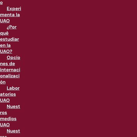
o
Experi
menta la
UAO
¿Por
qué
estudiar
en la
UAO?
Opcio
nes de
internaci
onalizaci
ón
Labor
atorios
UAO
Nuest
ros
medios
UAO
Nuest