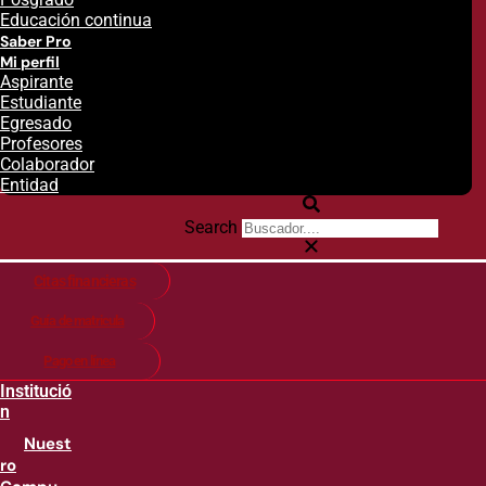
Educación continua
Saber Pro
Mi perfil
Aspirante
Estudiante
Egresado
Profesores
Colaborador
Entidad
Search
Citas financieras
Guía de matricula
Pago en línea
Institució
n
Nuest
ro