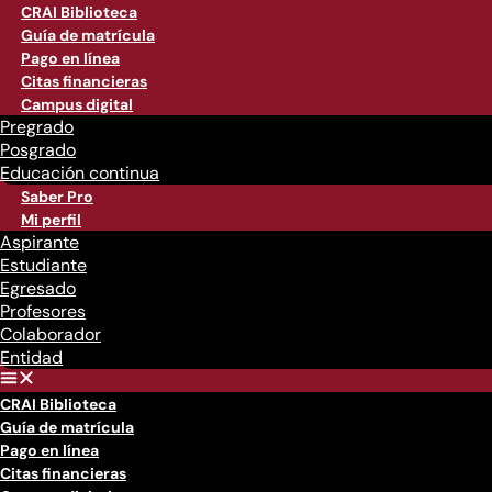
CRAI Biblioteca
Guía de matrícula
Pago en línea
Citas financieras
Campus digital
Pregrado
Posgrado
Educación continua
Saber Pro
Mi perfil
Aspirante
Estudiante
Egresado
Profesores
Colaborador
Entidad
CRAI Biblioteca
Guía de matrícula
Pago en línea
Citas financieras