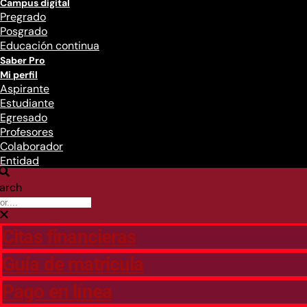
Campus digital
Pregrado
Posgrado
Educación continua
Saber Pro
Mi perfil
Aspirante
Estudiante
Egresado
Profesores
Colaborador
Entidad
arch
Citas financieras
Guía de matricula
Pago en línea