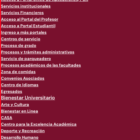
Servicios institucionales
Servicios Financieros
Acceso al Portal del Profesor
Acceso a Portal Estudiantil
Ingreso a más portales
Centros de servicio
Proceso de grado
Procesos y trámites administrativos
Servicio de parqueadero
Procesos académicos de las facultades
Zona de comidas
Convenios Asociados
Centro de Idiomas
Egresados
Bienestar Universitario
Arte y Cultura
Bienestar en Linea
CASA
Centro para la Excelencia Académica
Deporte y Recreación
Desarrollo Humano