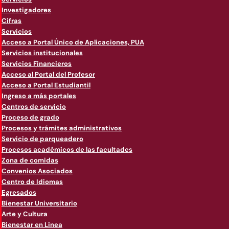
Investigadores
Cifras
Servicios
Acceso a Portal Único de Aplicaciones, PUA
Servicios institucionales
Servicios Financieros
Acceso al Portal del Profesor
Acceso a Portal Estudiantil
Ingreso a más portales
Centros de servicio
Proceso de grado
Procesos y trámites administrativos
Servicio de parqueadero
Procesos académicos de las facultades
Zona de comidas
Convenios Asociados
Centro de Idiomas
Egresados
Bienestar Universitario
Arte y Cultura
Bienestar en Linea