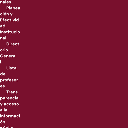
nales
Planea
ción y
Efectivid
ad
Institucio
nal
Direct
orio
Genera
l
Lista
de
profesor
es
Trans
parencia
y acceso
a la
informaci
ón