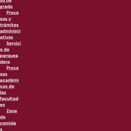
so de
grado
Proce
sos y
trámites
administr
ativos
Servici
o de
parquea
dero
Proce
sos
académi
cos de
las
facultad
es
Zona
de
comida
s