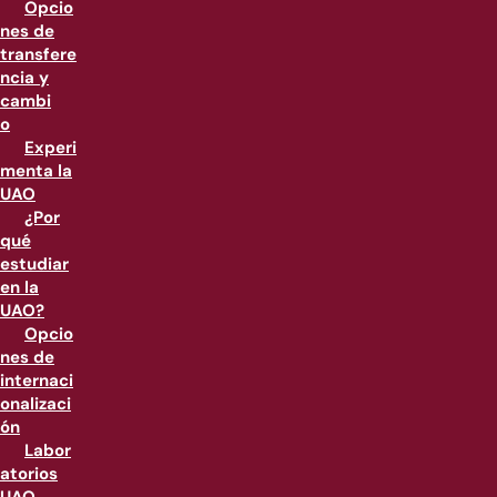
Opcio
nes de
transfere
ncia y
cambi
o
Experi
menta la
UAO
¿Por
qué
estudiar
en la
UAO?
Opcio
nes de
internaci
onalizaci
ón
Labor
atorios