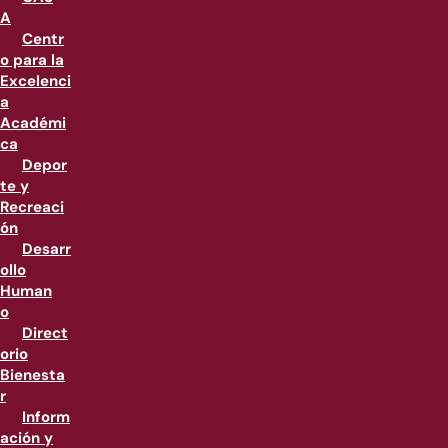
A
Centr
o para la
Excelenci
a
Académi
ca
Depor
te y
Recreaci
ón
Desarr
ollo
Human
o
Direct
orio
Bienesta
r
Inform
ación y