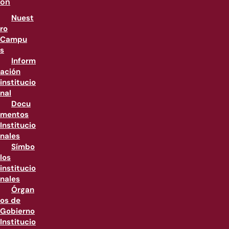
ón
Nuest
ro
Campu
s
Inform
ación
institucio
nal
Docu
mentos
Institucio
nales
Símbo
los
institucio
nales
Órgan
os de
Gobierno
Institucio