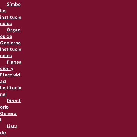
Símbo
los
institucio
nales
Órgan
os de
Gobierno
Institucio
nales
Planea
ción y
Efectivid
ad
Institucio
nal
Direct
orio
Genera
l
Lista
de