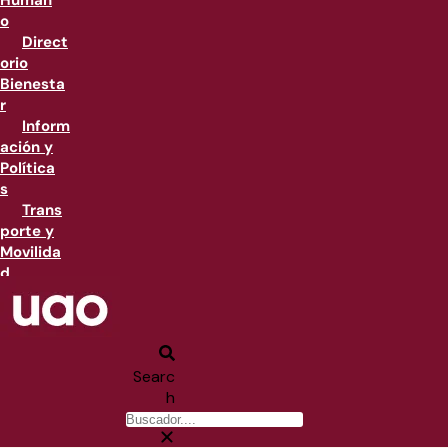
Human
o
Direct
orio
Bienesta
r
Inform
ación y
Política
s
Trans
porte y
Movilida
d
Searc
h