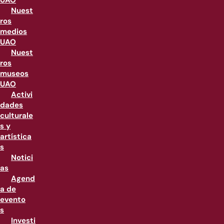
UAO
Nuest
ros
medios
UAO
Nuest
ros
museos
UAO
Activi
dades
culturale
s y
artística
s
Notici
as
Agend
a de
evento
s
Investi