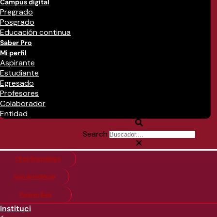
Campus digital
Pregrado
Posgrado
Educación continua
Saber Pro
Mi perfil
Aspirante
Estudiante
Egresado
Profesores
Colaborador
Entidad
Search
Citas financieras
Guía de matricula
Pago en línea
Instituci