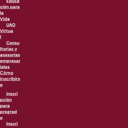
Educa
ción para
la
Vida
UAO
Virtua
l
Consu
ltorías y
asesorías
empresar
iales
Cómo
inscribirs
e
Inscri
pción
para
pregrad
o
Inscri