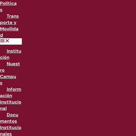
Política
s
Trans
porte y
Movilida
d
Institu
ción
Nuest
ro
Campu
s
Inform
ación
institucio
nal
Docu
mentos
Institucio
nales