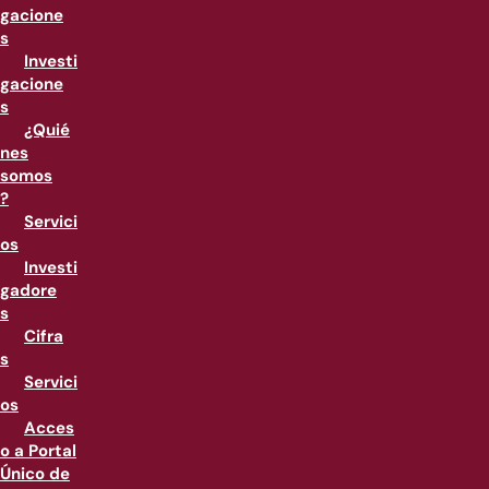
gacione
s
Investi
gacione
s
¿Quié
nes
somos
?
Servici
os
Investi
gadore
s
Cifra
s
Servici
os
Acces
o a Portal
Único de