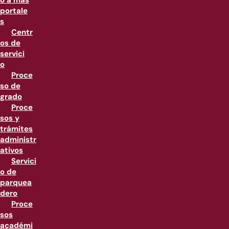
o a más
portale
s
Centr
os de
servici
o
Proce
so de
grado
Proce
sos y
trámites
administr
ativos
Servici
o de
parquea
dero
Proce
sos
académi