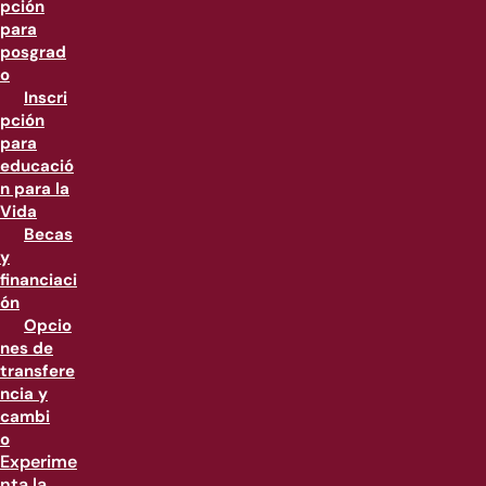
pción
para
posgrad
o
Inscri
pción
para
educació
n para la
Vida
Becas
y
financiaci
ón
Opcio
nes de
transfere
ncia y
cambi
o
Experime
nta la