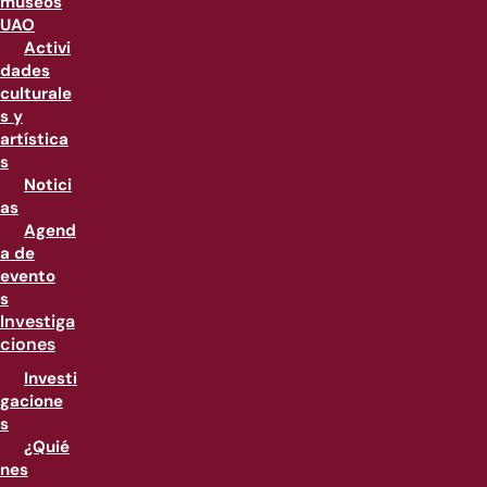
museos
UAO
Activi
dades
culturale
s y
artística
s
Notici
as
Agend
a de
evento
s
Investiga
ciones
Investi
gacione
s
¿Quié
nes