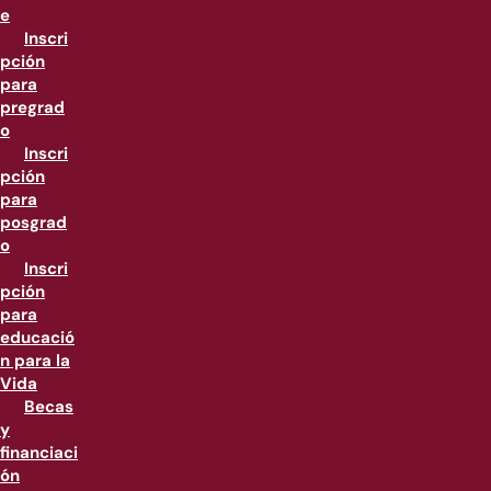
e
Inscri
pción
para
pregrad
o
Inscri
pción
para
posgrad
o
Inscri
pción
para
educació
n para la
Vida
Becas
y
financiaci
ón