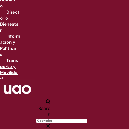
Human
o
Direct
orio
Bienesta
r
Inform
ación y
Política
s
Trans
porte y
Movilida
d
Searc
h