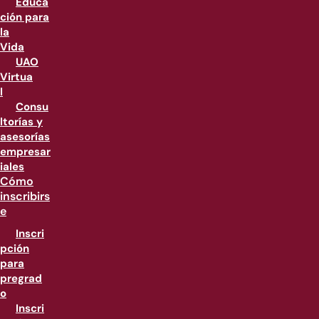
Educa
ción para
la
Vida
UAO
Virtua
l
Consu
ltorías y
asesorías
empresar
iales
Cómo
inscribirs
e
Inscri
pción
para
pregrad
o
Inscri