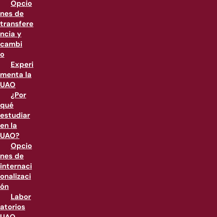
Opcio
nes de
transfere
ncia y
cambi
o
Experi
menta la
UAO
¿Por
qué
estudiar
en la
UAO?
Opcio
nes de
internaci
onalizaci
ón
Labor
atorios