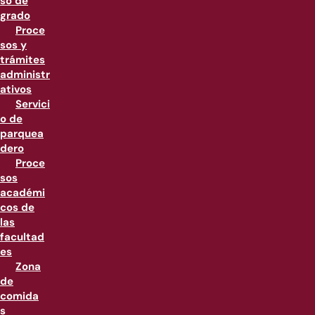
so de
grado
Proce
sos y
trámites
administr
ativos
Servici
o de
parquea
dero
Proce
sos
académi
cos de
las
facultad
es
Zona
de
comida
s