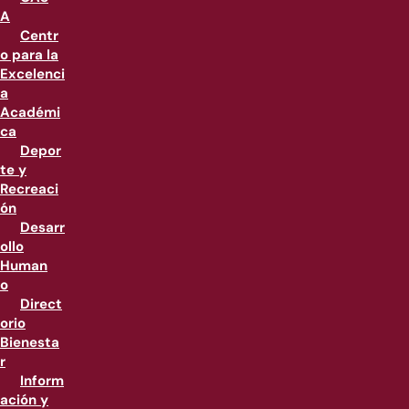
A
Centr
o para la
Excelenci
a
Académi
ca
Depor
te y
Recreaci
ón
Desarr
ollo
Human
o
Direct
orio
Bienesta
r
Inform
ación y