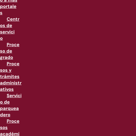
o a más
portale
s
Centr
os de
servici
o
Proce
so de
grado
Proce
sos y
trámites
administr
ativos
Servici
o de
parquea
dero
Proce
sos
académi