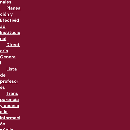
nales
Planea
ción y
Efectivid
ad
Institucio
nal
Direct
orio
Genera
l
Lista
de
profesor
es
Trans
parencia
y acceso
a la
informaci
ón