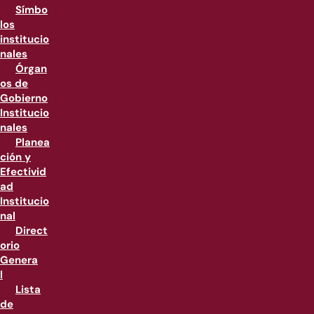
Símbo
los
institucio
nales
Órgan
os de
Gobierno
Institucio
nales
Planea
ción y
Efectivid
ad
Institucio
nal
Direct
orio
Genera
l
Lista
de