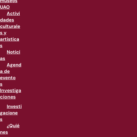
museos
UAO
Activi
dades
culturale
s y
artística
s
Notici
as
Agend
a de
evento
s
Investiga
ciones
Investi
gacione
s
¿Quié
nes