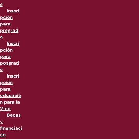
e
Inscri
pción
para
pregrad
o
Inscri
pción
para
posgrad
o
Inscri
pción
para
educació
n para la
Vida
Becas
y
financiaci
ón