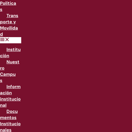
Política
s
Trans
porte y
Movilida
d
Institu
ción
Nuest
ro
Campu
s
Inform
ación
institucio
nal
Docu
mentos
Institucio
nales