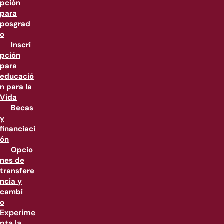
pción
para
posgrad
o
Inscri
pción
para
educació
n para la
Vida
Becas
y
financiaci
ón
Opcio
nes de
transfere
ncia y
cambi
o
Experime
nta la