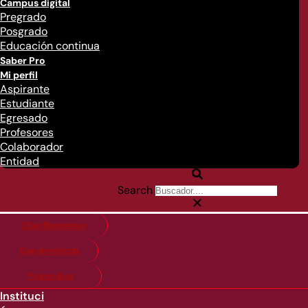
Campus digital
Pregrado
Posgrado
Educación continua
Saber Pro
Mi perfil
Aspirante
Estudiante
Egresado
Profesores
Colaborador
Entidad
Search
Citas financieras
Guía de matricula
Pago en línea
Instituci