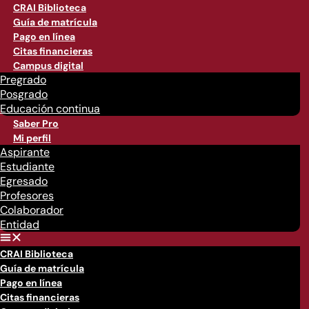
CRAI Biblioteca
Guía de matrícula
Pago en línea
Citas financieras
Campus digital
Pregrado
Posgrado
Educación continua
Saber Pro
Mi perfil
Aspirante
Estudiante
Egresado
Profesores
Colaborador
Entidad
CRAI Biblioteca
Guía de matrícula
Pago en línea
Citas financieras