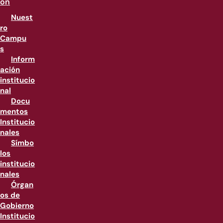
ón
Nuest
ro
Campu
s
Inform
ación
institucio
nal
Docu
mentos
Institucio
nales
Símbo
los
institucio
nales
Órgan
os de
Gobierno
Institucio