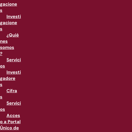
gacione
s
Investi
gacione
s
¿Quié
nes
somos
?
Servici
os
Investi
gadore
s
Cifra
s
Servici
os
Acces
o a Portal
Único de