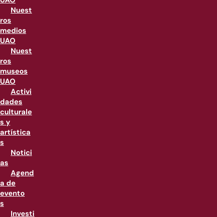
UAO
Nuest
ros
medios
UAO
Nuest
ros
museos
UAO
Activi
dades
culturale
s y
artística
s
Notici
as
Agend
a de
evento
s
Investi