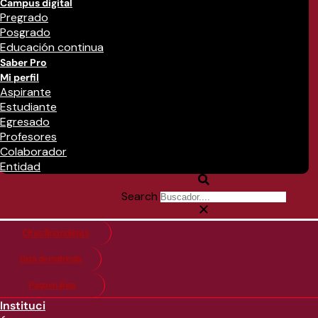
Campus digital
Pregrado
Posgrado
Educación continua
Saber Pro
Mi perfil
Aspirante
Estudiante
Egresado
Profesores
Colaborador
Entidad
Search
Citas financieras
Guía de matricula
Pago en línea
Instituci