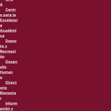
A
Centr
o para la
Excelenci
a
Académi
ca
Depor
te y
Recreaci
ón
Desarr
ollo
Human
o
Direct
orio
Bienesta
r
Inform
ación y