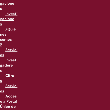
gacione
s
Investi
gacione
s
¿Quié
nes
somos
?
Servici
os
Investi
gadore
s
Cifra
s
Servici
os
Acces
o a Portal
Único de