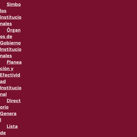
Símbo
los
institucio
nales
Órgan
os de
Gobierno
Institucio
nales
Planea
ción y
Efectivid
ad
Institucio
nal
Direct
orio
Genera
l
Lista
de