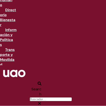
Human
o
Direct
orio
Bienesta
r
Inform
ación y
Política
s
Trans
porte y
Movilida
d
Searc
h