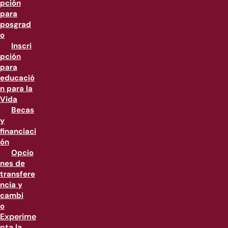
pción
para
posgrad
o
Inscri
pción
para
educació
n para la
Vida
Becas
y
financiaci
ón
Opcio
nes de
transfere
ncia y
cambi
o
Experime
nta la