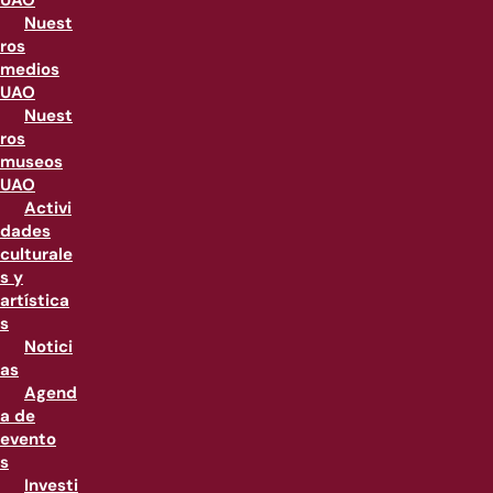
UAO
Nuest
ros
medios
UAO
Nuest
ros
museos
UAO
Activi
dades
culturale
s y
artística
s
Notici
as
Agend
a de
evento
s
Investi