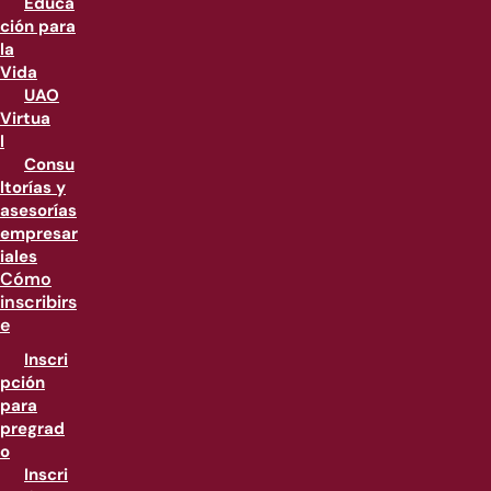
Educa
ción para
la
Vida
UAO
Virtua
l
Consu
ltorías y
asesorías
empresar
iales
Cómo
inscribirs
e
Inscri
pción
para
pregrad
o
Inscri