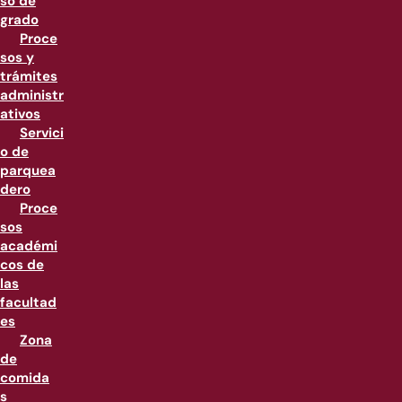
so de
grado
Proce
sos y
trámites
administr
ativos
Servici
o de
parquea
dero
Proce
sos
académi
cos de
las
facultad
es
Zona
de
comida
s