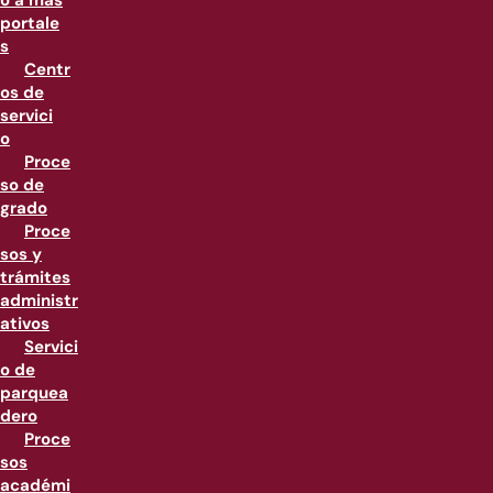
o a más
portale
s
Centr
os de
servici
o
Proce
so de
grado
Proce
sos y
trámites
administr
ativos
Servici
o de
parquea
dero
Proce
sos
académi