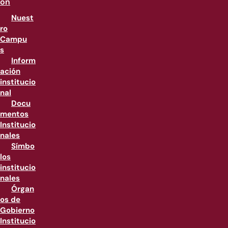
ón
Nuest
ro
Campu
s
Inform
ación
institucio
nal
Docu
mentos
Institucio
nales
Símbo
los
institucio
nales
Órgan
os de
Gobierno
Institucio