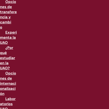
Opcio
nes de
transfere
ncia y
cambi
o
Experi
menta la
UAO
¿Por
qué
estudiar
en la
UAO?
Opcio
nes de
internaci
onalizaci
ón
Labor
atorios