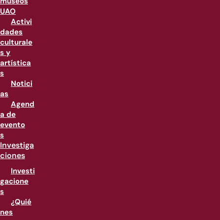
museos
UAO
Activi
dades
culturale
s y
artística
s
Notici
as
Agend
a de
evento
s
Investiga
ciones
Investi
gacione
s
¿Quié
nes