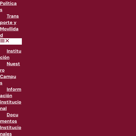
Política
s
Trans
porte y
Movilida
d
Institu
ción
Nuest
ro
Campu
s
Inform
ación
institucio
nal
Docu
mentos
Institucio
nales