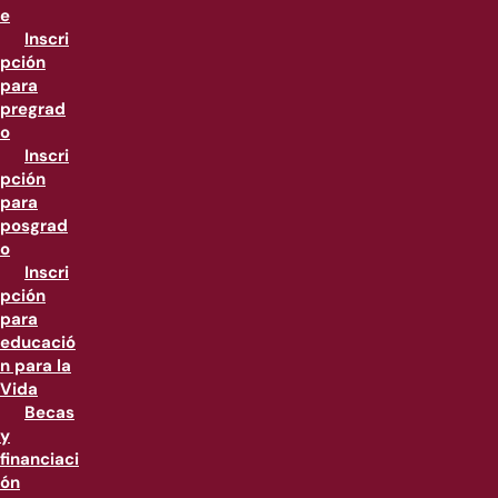
e
Inscri
pción
para
pregrad
o
Inscri
pción
para
posgrad
o
Inscri
pción
para
educació
n para la
Vida
Becas
y
financiaci
ón