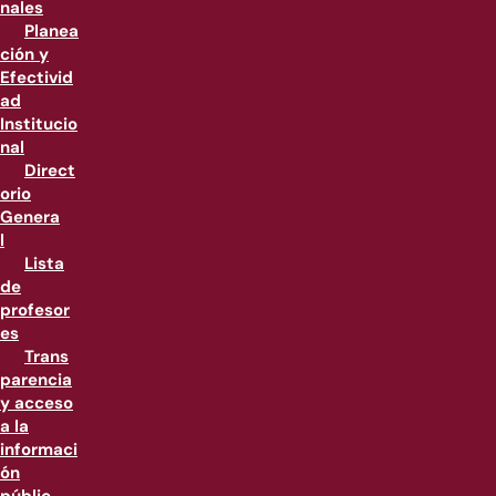
nales
Planea
ción y
Efectivid
ad
Institucio
nal
Direct
orio
Genera
l
Lista
de
profesor
es
Trans
parencia
y acceso
a la
informaci
ón