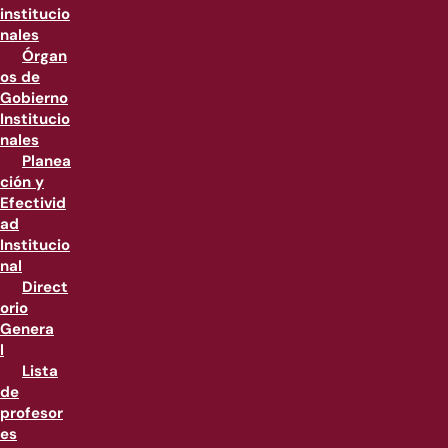
institucio
nales
Órgan
os de
Gobierno
Institucio
nales
Planea
ción y
Efectivid
ad
Institucio
nal
Direct
orio
Genera
l
Lista
de
profesor
es