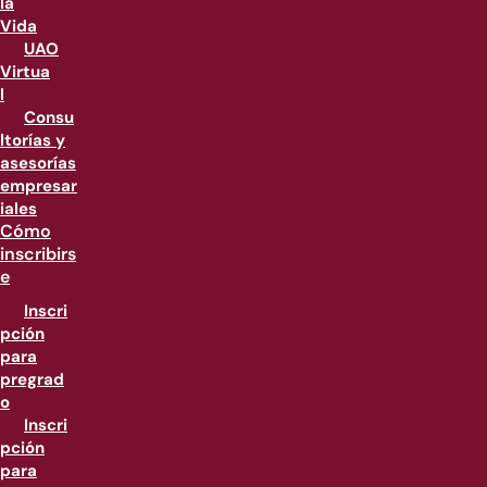
la
Vida
UAO
Virtua
l
Consu
ltorías y
asesorías
empresar
iales
Cómo
inscribirs
e
Inscri
pción
para
pregrad
o
Inscri
pción
para