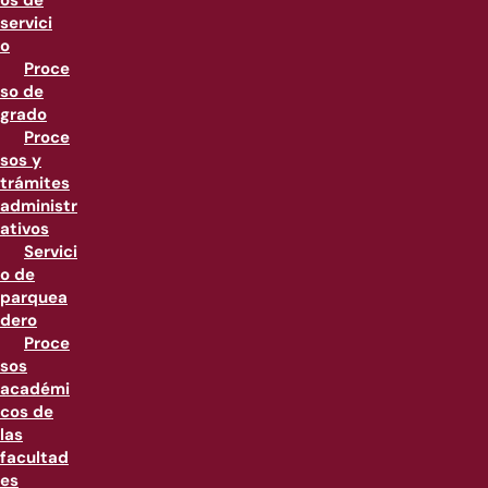
os de
servici
o
Proce
so de
grado
Proce
sos y
trámites
administr
ativos
Servici
o de
parquea
dero
Proce
sos
académi
cos de
las
facultad
es