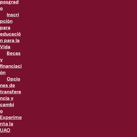
posgrad
o
Inscri
pción
para
educació
n para la
Vida
Becas
y
financiaci
ón
Opcio
nes de
transfere
ncia y
cambi
o
Experime
nta la
UAO