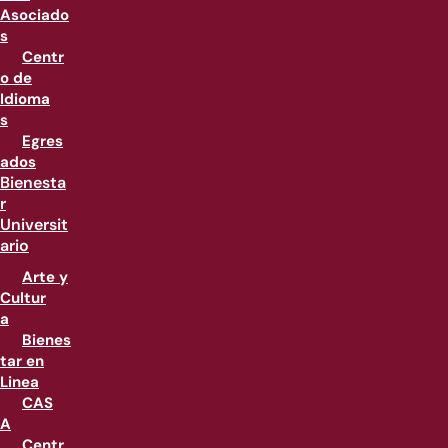
Asociado
s
Centr
o de
Idioma
s
Egres
ados
Bienesta
r
Universit
ario
Arte y
Cultur
a
Bienes
tar en
Linea
CAS
A
Centr