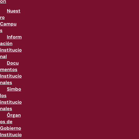
ón
Nuest
ro
Campu
s
Inform
ación
institucio
nal
Docu
mentos
Institucio
nales
Símbo
los
institucio
nales
Órgan
os de
Gobierno
Institucio