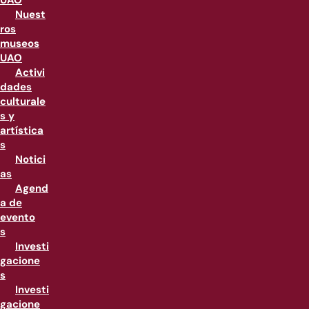
UAO
Nuest
ros
museos
UAO
Activi
dades
culturale
s y
artística
s
Notici
as
Agend
a de
evento
s
Investi
gacione
s
Investi
gacione