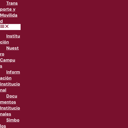
Trans
porte y
Movilida
d
Institu
ción
Nuest
ro
Campu
s
Inform
ación
institucio
nal
Docu
mentos
Institucio
nales
Símbo
los