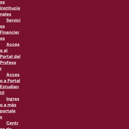
os
institucio
nales
Servici
os
Financier
os
Acces
o al
Portal del
Profeso
r
Acces
o a Portal
Estudian
til
Ingres
o a más
portale
s
Centr