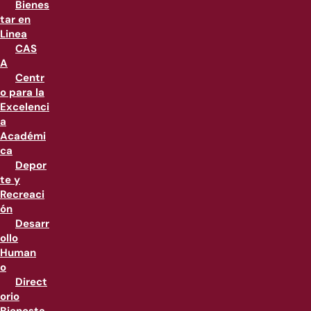
Bienes
tar en
Linea
CAS
A
Centr
o para la
Excelenci
a
Académi
ca
Depor
te y
Recreaci
ón
Desarr
ollo
Human
o
Direct
orio