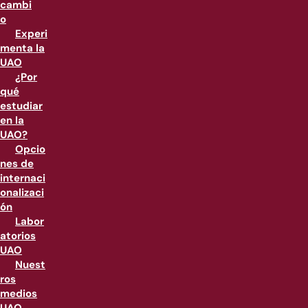
cambi
o
Experi
menta la
UAO
¿Por
qué
estudiar
en la
UAO?
Opcio
nes de
internaci
onalizaci
ón
Labor
atorios
UAO
Nuest
ros
medios