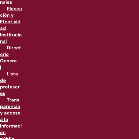
nales
Planea
ción y
Efectivid
ad
Institucio
nal
Direct
orio
Genera
l
Lista
de
profesor
es
Trans
parencia
y acceso
a la
informaci
ón