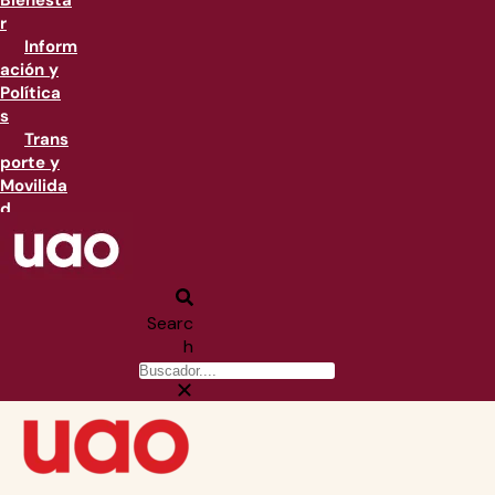
Bienesta
r
Inform
ación y
Política
s
Trans
porte y
Movilida
d
Searc
h