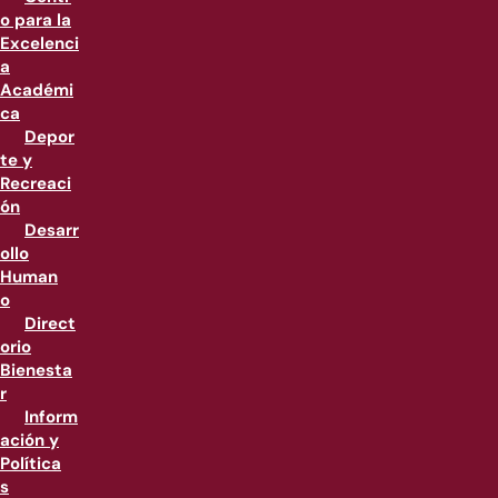
o para la
Excelenci
a
Académi
ca
Depor
te y
Recreaci
ón
Desarr
ollo
Human
o
Direct
orio
Bienesta
r
Inform
ación y
Política
s