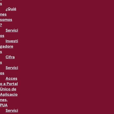
s
¿Quié
nes
somos
?
Servici
os
Investi
gadore
s
Cifra
s
Servici
os
Acces
o a Portal
Único de
Aplicacio
nes,
PUA
Servici