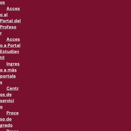
os
Acces
o al
Portal del
Profeso
r
Acces
o a Portal
Estudian
til
Ingres
o a más
portale
s
Centr
os de
servici
o
Proce
so de
grado