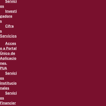
Servici
os
Investi
gadore
s
Cifra
s
Servicios
Acces
o a Portal
Único de
Aplicacio
nes,
PUA
Servici
os
institucio
nales
Servici
os
Financier