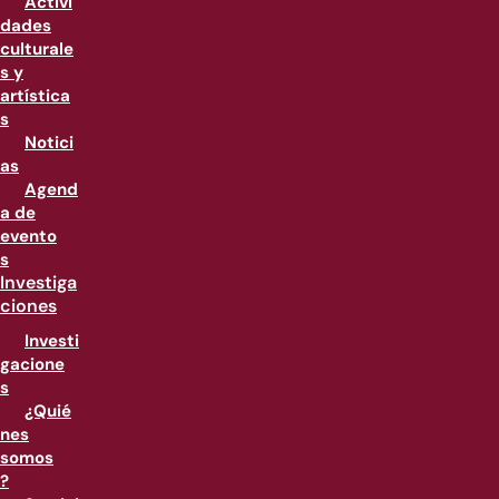
Activi
dades
culturale
s y
artística
s
Notici
as
Agend
a de
evento
s
Investiga
ciones
Investi
gacione
s
¿Quié
nes
somos
?