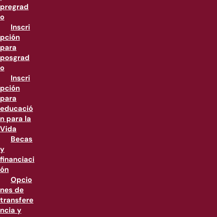
pregrad
o
Inscri
pción
para
posgrad
o
Inscri
pción
para
educació
n para la
Vida
Becas
y
financiaci
ón
Opcio
nes de
transfere
ncia y