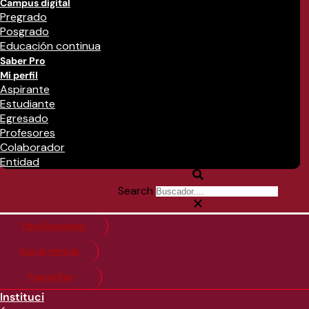
Campus digital
Pregrado
Posgrado
Educación continua
Saber Pro
Mi perfil
Aspirante
Estudiante
Egresado
Profesores
Colaborador
Entidad
Search
Citas financieras
Guía de matricula
Pago en línea
Instituci