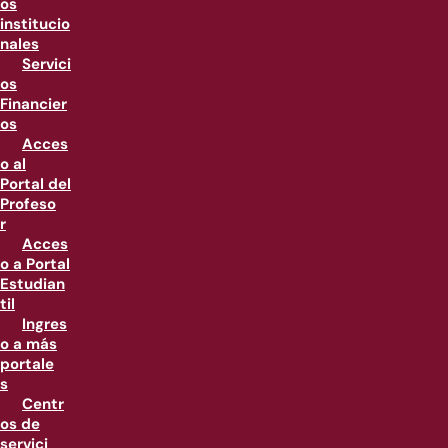
os
institucio
nales
Servici
os
Financier
os
Acces
o al
Portal del
Profeso
r
Acces
o a Portal
Estudian
til
Ingres
o a más
portale
s
Centr
os de
servici