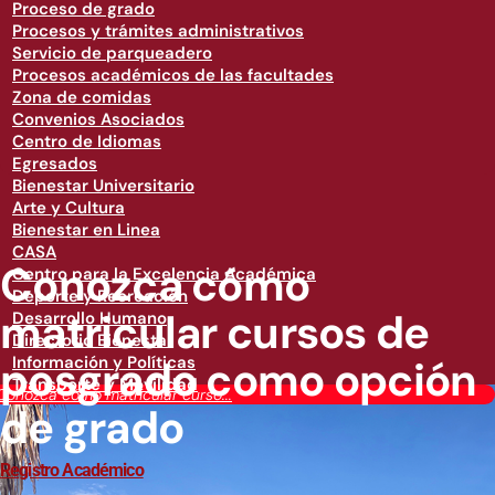
Proceso de grado
Procesos y trámites administrativos
Servicio de parqueadero
Procesos académicos de las facultades
Zona de comidas
Convenios Asociados
Centro de Idiomas
Egresados
Bienestar Universitario
Arte y Cultura
Bienestar en Linea
CASA
Conozca cómo
Centro para la Excelencia Académica
Deporte y Recreación
matricular cursos de
Desarrollo Humano
Directorio Bienestar
posgrado como opción
Información y Políticas
Transporte y Movilidad
Conozca cómo matricular curso...
de grado
Registro Académico