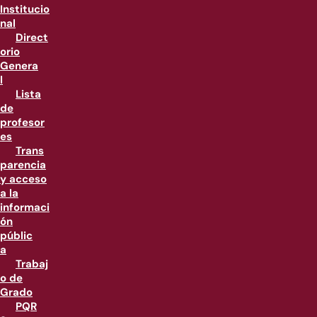
Institucio
nal
Direct
orio
Genera
l
Lista
de
profesor
es
Trans
parencia
y acceso
a la
informaci
ón
públic
a
Trabaj
o de
Grado
PQR