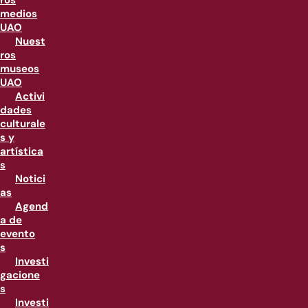
ros
medios
UAO
Nuest
ros
museos
UAO
Activi
dades
culturale
s y
artística
s
Notici
as
Agend
a de
evento
s
Investi
gacione
s
Investi