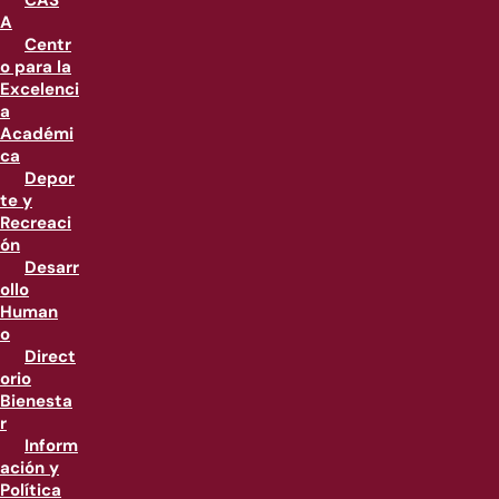
CAS
A
Centr
o para la
Excelenci
a
Académi
ca
Depor
te y
Recreaci
ón
Desarr
ollo
Human
o
Direct
orio
Bienesta
r
Inform
ación y
Política