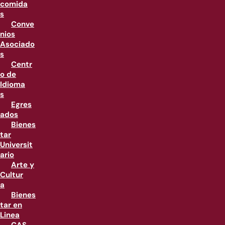
comida
s
Conve
nios
Asociado
s
Centr
o de
Idioma
s
Egres
ados
Bienes
tar
Universit
ario
Arte y
Cultur
a
Bienes
tar en
Linea