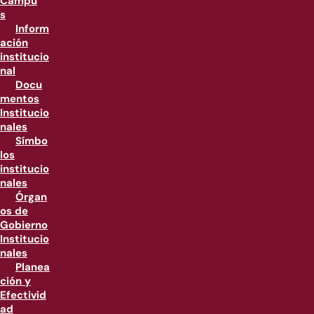
Campu
s
Inform
ación
institucio
nal
Docu
mentos
Institucio
nales
Símbo
los
institucio
nales
Órgan
os de
Gobierno
Institucio
nales
Planea
ción y
Efectivid
ad