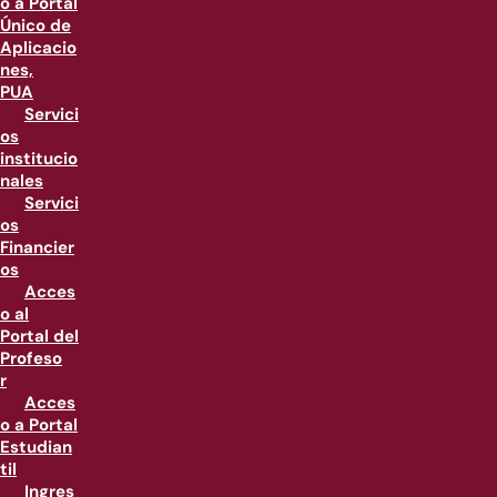
o a Portal
Único de
Aplicacio
nes,
PUA
Servici
os
institucio
nales
Servici
os
Financier
os
Acces
o al
Portal del
Profeso
r
Acces
o a Portal
Estudian
til
Ingres