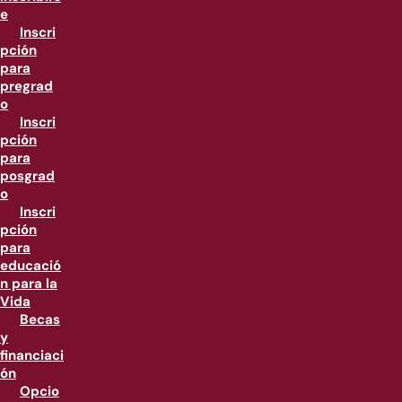
e
Inscri
pción
para
pregrad
o
Inscri
pción
para
posgrad
o
Inscri
pción
para
educació
n para la
Vida
Becas
y
financiaci
ón
Opcio