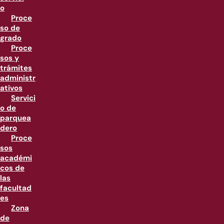
o
Proce
so de
grado
Proce
sos y
trámites
administr
ativos
Servici
o de
parquea
dero
Proce
sos
académi
cos de
las
facultad
es
Zona
de