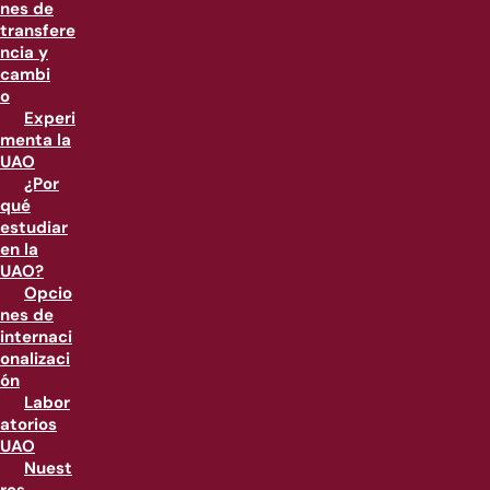
nes de
transfere
ncia y
cambi
o
Experi
menta la
UAO
¿Por
qué
estudiar
en la
UAO?
Opcio
nes de
internaci
onalizaci
ón
Labor
atorios
UAO
Nuest