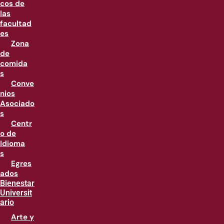
cos de
las
facultad
es
Zona
de
comida
s
Conve
nios
Asociado
s
Centr
o de
Idioma
s
Egres
ados
Bienestar
Universit
ario
Arte y