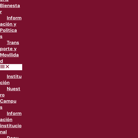
Bienesta
r
Inform
ación y
Política
s
Trans
porte y
Movilida
d
Institu
ción
Nuest
ro
Campu
s
Inform
ación
institucio
nal