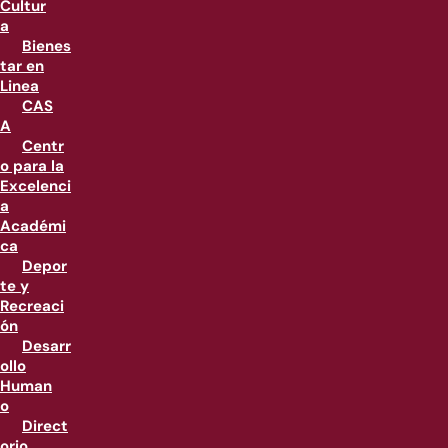
Cultur
a
Bienes
tar en
Linea
CAS
A
Centr
o para la
Excelenci
a
Académi
ca
Depor
te y
Recreaci
ón
Desarr
ollo
Human
o
Direct
orio