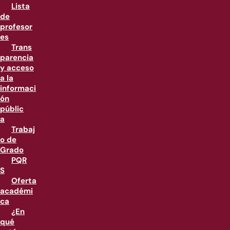
Lista
de
profesor
es
Trans
parencia
y acceso
a la
informaci
ón
públic
a
Trabaj
o de
Grado
PQR
S
Oferta
académi
ca
¿En
qué