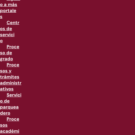
o a más
portale
s
Centr
os de
servici
o
Proce
so de
grado
Proce
sos y
trámites
administr
ativos
Servici
o de
parquea
dero
Proce
sos
académi