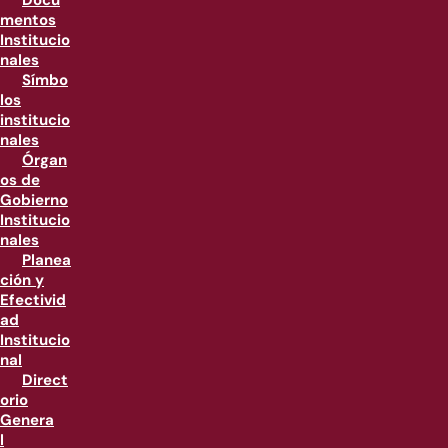
Docu
mentos
Institucio
nales
Símbo
los
institucio
nales
Órgan
os de
Gobierno
Institucio
nales
Planea
ción y
Efectivid
ad
Institucio
nal
Direct
orio
Genera
l