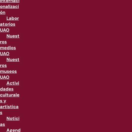
internaci
onalizaci
ón
Labor
atorios
UAO
Nuest
ros
medios
UAO
Nuest
ros
museos
UAO
Activi
dades
culturale
s y
artística
s
Notici
as
Agend