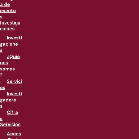
a de
evento
s
Investiga
ciones
Investi
gacione
s
¿Quié
nes
somos
?
Servici
os
Investi
gadore
s
Cifra
s
Servicios
Acces