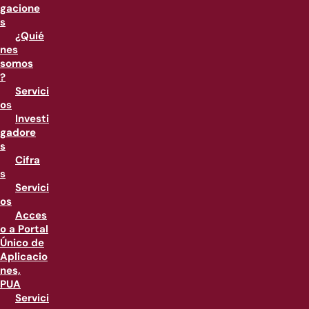
gacione
s
¿Quié
nes
somos
?
Servici
os
Investi
gadore
s
Cifra
s
Servici
os
Acces
o a Portal
Único de
Aplicacio
nes,
PUA
Servici