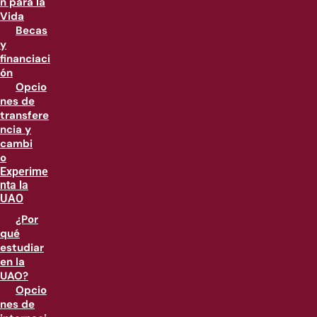
n para la
Vida
Becas
y
financiaci
ón
Opcio
nes de
transfere
ncia y
cambi
o
Experime
nta la
UAO
¿Por
qué
estudiar
en la
UAO?
Opcio
nes de