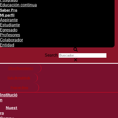
Educación continua
Saber Pro
Mi perfil
Aspirante
Estudiante
Egresado
Profesores
Colaborador
Entidad
Search
Citas financieras
Guía de matricula
Pago en línea
Institució
n
Nuest
ro