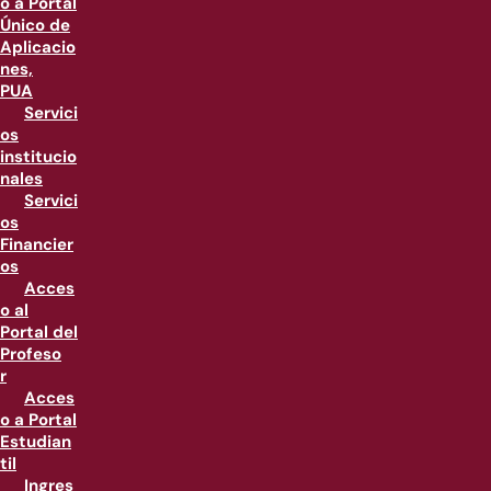
o a Portal
Único de
Aplicacio
nes,
PUA
Servici
os
institucio
nales
Servici
os
Financier
os
Acces
o al
Portal del
Profeso
r
Acces
o a Portal
Estudian
til
Ingres