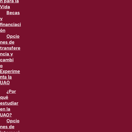
n para la
Vida
Becas
y
financiaci
ón
Opcio
nes de
transfere
ncia y
cambi
o
Experime
nta la
UAO
¿Por
qué
estudiar
en la
UAO?
Opcio
nes de