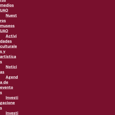
ros
medios
UAO
Nuest
ros
museos
UAO
Activi
dades
culturale
s y
artística
s
Notici
as
Agend
a de
evento
s
Investi
gacione
s
Investi