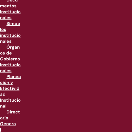
Docu
mentos
Institucio
nales
Símbo
los
institucio
nales
Órgan
os de
Gobierno
Institucio
nales
Planea
ción y
Efectivid
ad
Institucio
nal
Direct
orio
Genera
l