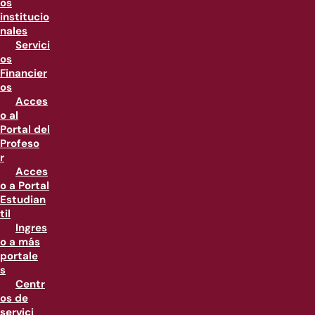
os
institucio
nales
Servici
os
Financier
os
Acces
o al
Portal del
Profeso
r
Acces
o a Portal
Estudian
til
Ingres
o a más
portale
s
Centr
os de
servici