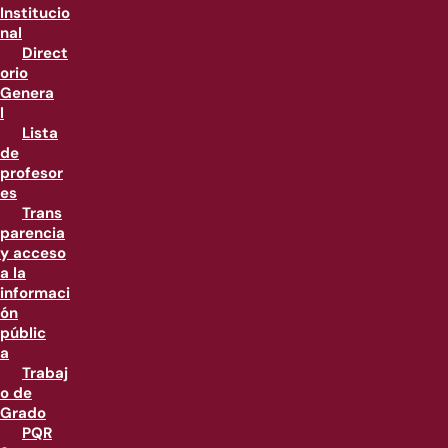
Institucio
nal
Direct
orio
Genera
l
Lista
de
profesor
es
Trans
parencia
y acceso
a la
informaci
ón
públic
a
Trabaj
o de
Grado
PQR