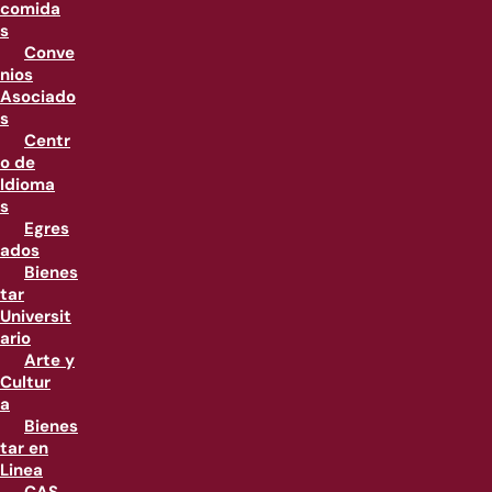
comida
s
Conve
nios
Asociado
s
Centr
o de
Idioma
s
Egres
ados
Bienes
tar
Universit
ario
Arte y
Cultur
a
Bienes
tar en
Linea