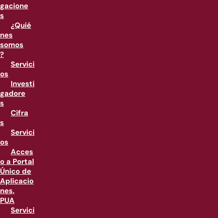
gacione
s
¿Quié
nes
somos
?
Servici
os
Investi
gadore
s
Cifra
s
Servici
os
Acces
o a Portal
Único de
Aplicacio
nes,
PUA
Servici