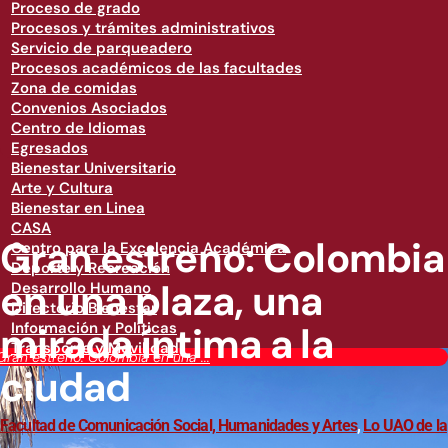
Proceso de grado
Procesos y trámites administrativos
Servicio de parqueadero
Procesos académicos de las facultades
Zona de comidas
Convenios Asociados
Centro de Idiomas
Egresados
Bienestar Universitario
Arte y Cultura
Bienestar en Linea
CASA
Gran estreno: Colombia
Centro para la Excelencia Académica
Deporte y Recreación
en una plaza, una
Desarrollo Humano
Directorio Bienestar
mirada íntima a la
Información y Políticas
Transporte y Movilidad
Gran estreno: Colombia en una ...
ciudad
Facultad de Comunicación Social, Humanidades y Artes
,
Lo UAO de la