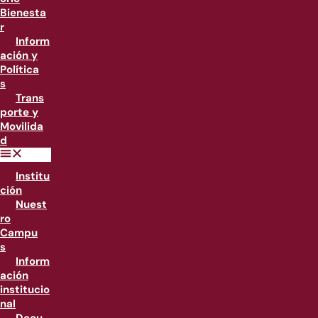
Bienesta
r
Inform
ación y
Política
s
Trans
porte y
Movilida
d
Institu
ción
Nuest
ro
Campu
s
Inform
ación
institucio
nal