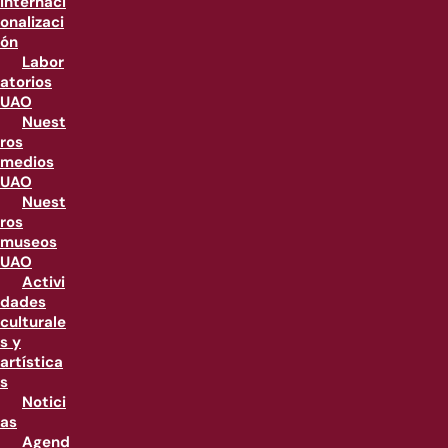
internaci
onalizaci
ón
Labor
atorios
UAO
Nuest
ros
medios
UAO
Nuest
ros
museos
UAO
Activi
dades
culturale
s y
artística
s
Notici
as
Agend