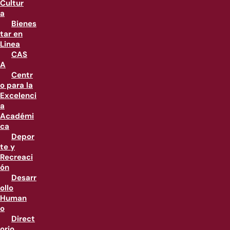
Cultur
a
Bienes
tar en
Linea
CAS
A
Centr
o para la
Excelenci
a
Académi
ca
Depor
te y
Recreaci
ón
Desarr
ollo
Human
o
Direct
orio