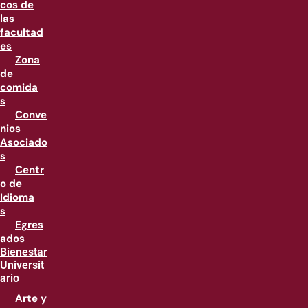
cos de
las
facultad
es
Zona
de
comida
s
Conve
nios
Asociado
s
Centr
o de
Idioma
s
Egres
ados
Bienestar
Universit
ario
Arte y