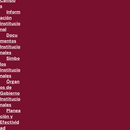
Campu
s
Inform
ación
institucio
nal
Docu
mentos
Institucio
nales
Símbo
los
institucio
nales
Órgan
os de
Gobierno
Institucio
nales
Planea
ción y
Efectivid
ad