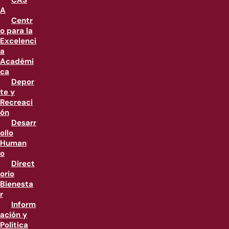
CAS
A
Centr
o para la
Excelenci
a
Académi
ca
Depor
te y
Recreaci
ón
Desarr
ollo
Human
o
Direct
orio
Bienesta
r
Inform
ación y
Política