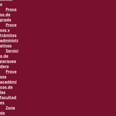
o
Proce
so de
grado
Proce
sos y
trámites
administr
ativos
Servici
o de
parquea
dero
Proce
sos
académi
cos de
las
facultad
es
Zona
de