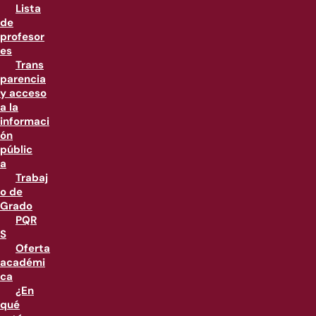
Lista
de
profesor
es
Trans
parencia
y acceso
a la
informaci
ón
públic
a
Trabaj
o de
Grado
PQR
S
Oferta
académi
ca
¿En
qué