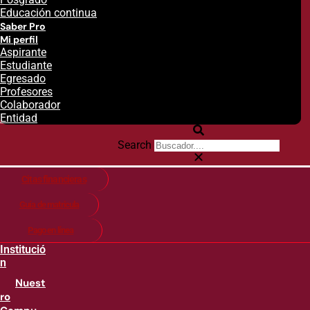
Educación continua
Saber Pro
Mi perfil
Aspirante
Estudiante
Egresado
Profesores
Colaborador
Entidad
Search
Citas financieras
Guía de matricula
Pago en línea
Institució
n
Nuest
ro