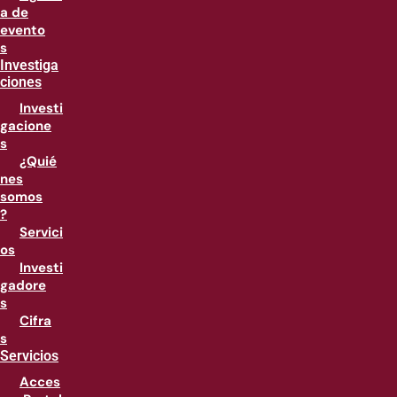
a de
evento
s
Investiga
ciones
Investi
gacione
s
¿Quié
nes
somos
?
Servici
os
Investi
gadore
s
Cifra
s
Servicios
Acces