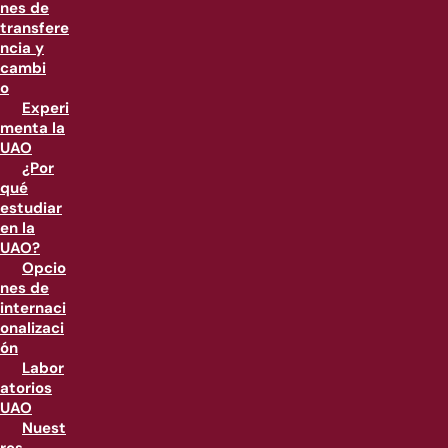
nes de
transfere
ncia y
cambi
o
Experi
menta la
UAO
¿Por
qué
estudiar
en la
UAO?
Opcio
nes de
internaci
onalizaci
ón
Labor
atorios
UAO
Nuest