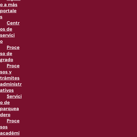
o a más
portale
s
Centr
os de
servici
o
Proce
so de
grado
Proce
sos y
trámites
administr
ativos
Servici
o de
parquea
dero
Proce
sos
académi