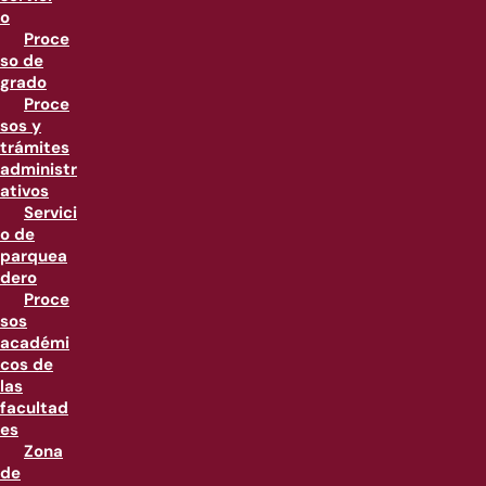
o
Proce
so de
grado
Proce
sos y
trámites
administr
ativos
Servici
o de
parquea
dero
Proce
sos
académi
cos de
las
facultad
es
Zona
de