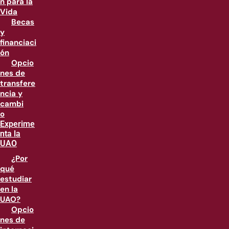
n para la
Vida
Becas
y
financiaci
ón
Opcio
nes de
transfere
ncia y
cambi
o
Experime
nta la
UAO
¿Por
qué
estudiar
en la
UAO?
Opcio
nes de