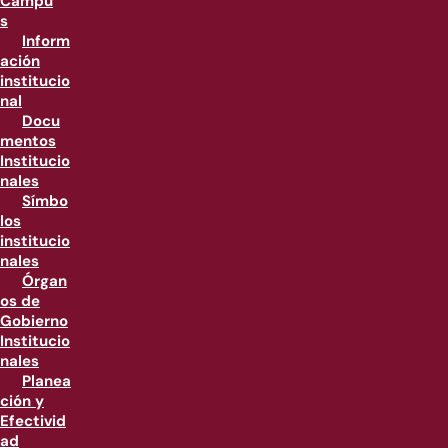
Campu
s
Inform
ación
institucio
nal
Docu
mentos
Institucio
nales
Símbo
los
institucio
nales
Órgan
os de
Gobierno
Institucio
nales
Planea
ción y
Efectivid
ad