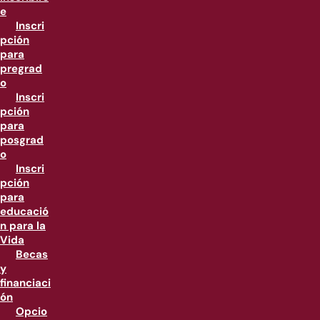
e
Inscri
pción
para
pregrad
o
Inscri
pción
para
posgrad
o
Inscri
pción
para
educació
n para la
Vida
Becas
y
financiaci
ón
Opcio