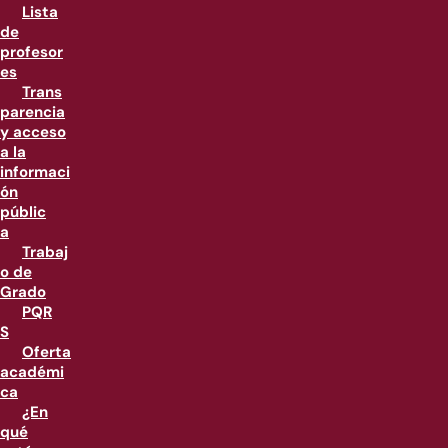
Lista
de
profesor
es
Trans
parencia
y acceso
a la
informaci
ón
públic
a
Trabaj
o de
Grado
PQR
S
Oferta
académi
ca
¿En
qué