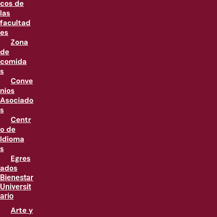
cos de
las
facultad
es
Zona
de
comida
s
Conve
nios
Asociado
s
Centr
o de
Idioma
s
Egres
ados
Bienestar
Universit
ario
Arte y