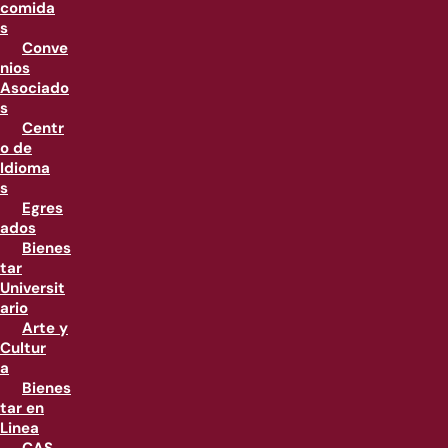
comida
s
Conve
nios
Asociado
s
Centr
o de
Idioma
s
Egres
ados
Bienes
tar
Universit
ario
Arte y
Cultur
a
Bienes
tar en
Linea