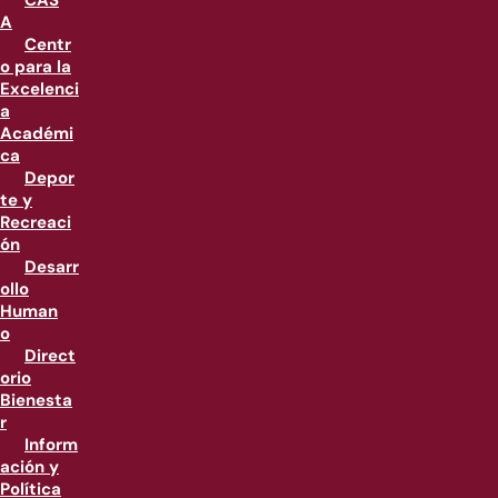
CAS
A
Centr
o para la
Excelenci
a
Académi
ca
Depor
te y
Recreaci
ón
Desarr
ollo
Human
o
Direct
orio
Bienesta
r
Inform
ación y
Política