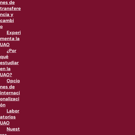
nes de
transfere
ncia y
cambi
o
Experi
menta la
UAO
¿Por
qué
estudiar
en la
UAO?
Opcio
nes de
internaci
onalizaci
ón
Labor
atorios
UAO
Nuest