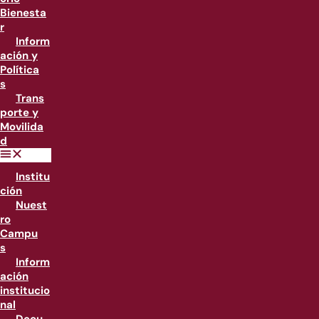
Bienesta
r
Inform
ación y
Política
s
Trans
porte y
Movilida
d
Institu
ción
Nuest
ro
Campu
s
Inform
ación
institucio
nal