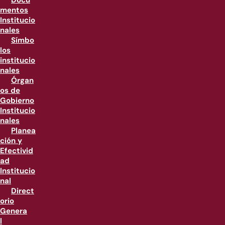
Docu
mentos
Institucio
nales
Símbo
los
institucio
nales
Órgan
os de
Gobierno
Institucio
nales
Planea
ción y
Efectivid
ad
Institucio
nal
Direct
orio
Genera
l