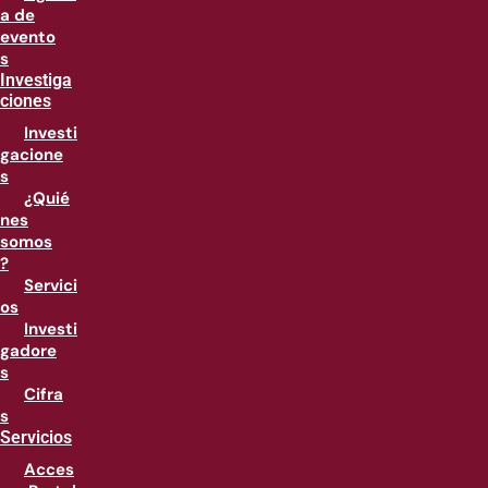
a de
evento
s
Investiga
ciones
Investi
gacione
s
¿Quié
nes
somos
?
Servici
os
Investi
gadore
s
Cifra
s
Servicios
Acces