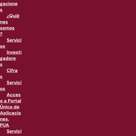
gacione
s
¿Quié
nes
somos
?
Servici
os
Investi
gadore
s
Cifra
s
Servici
os
Acces
o a Portal
Único de
Aplicacio
nes,
PUA
Servici