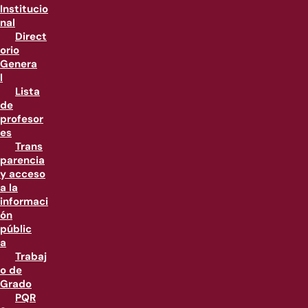
Institucio
nal
Direct
orio
Genera
l
Lista
de
profesor
es
Trans
parencia
y acceso
a la
informaci
ón
públic
a
Trabaj
o de
Grado
PQR