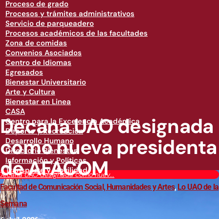
Proceso de grado
Procesos y trámites administrativos
Servicio de parqueadero
Procesos académicos de las facultades
Zona de comidas
Convenios Asociados
Centro de Idiomas
Egresados
Bienestar Universitario
Arte y Cultura
Bienestar en Linea
CASA
Decana UAO designada
Centro para la Excelencia Académica
Deporte y Recreación
como nueva presidenta
Desarrollo Humano
Directorio Bienestar
de AFACOM
Información y Políticas
Transporte y Movilidad
Decana UAO designada como nuev...
Facultad de Comunicación Social, Humanidades y Artes
,
Lo UAO de la
Semana