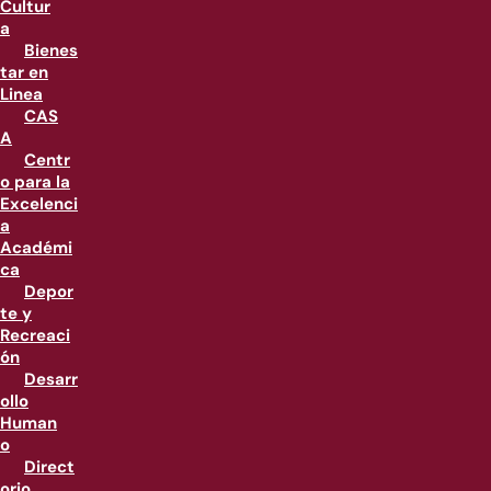
Cultur
a
Bienes
tar en
Linea
CAS
A
Centr
o para la
Excelenci
a
Académi
ca
Depor
te y
Recreaci
ón
Desarr
ollo
Human
o
Direct
orio