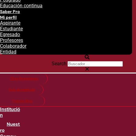
Educación continua
Saber Pro
Mi perfil
Aspirante
Estudiante
Egresado
Profesores
Colaborador
Entidad
Search
Citas financieras
Guía de matricula
Pago en línea
Institució
n
Nuest
ro