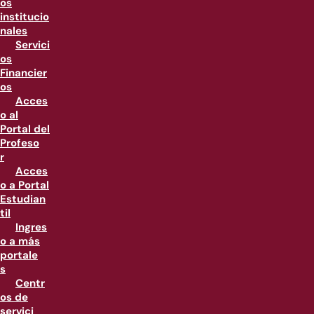
os
institucio
nales
Servici
os
Financier
os
Acces
o al
Portal del
Profeso
r
Acces
o a Portal
Estudian
til
Ingres
o a más
portale
s
Centr
os de
servici