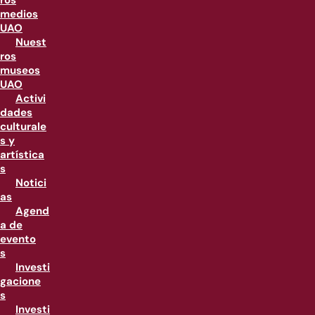
ros
medios
UAO
Nuest
ros
museos
UAO
Activi
dades
culturale
s y
artística
s
Notici
as
Agend
a de
evento
s
Investi
gacione
s
Investi