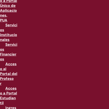
o a Portal
Único de
Aplicacio
nes,
PUA
Servici
os
institucio
nales
Servici
os
Financier
os
Acces
o al
Portal del
Profeso
r
Acces
o a Portal
Estudian
til
Ingres