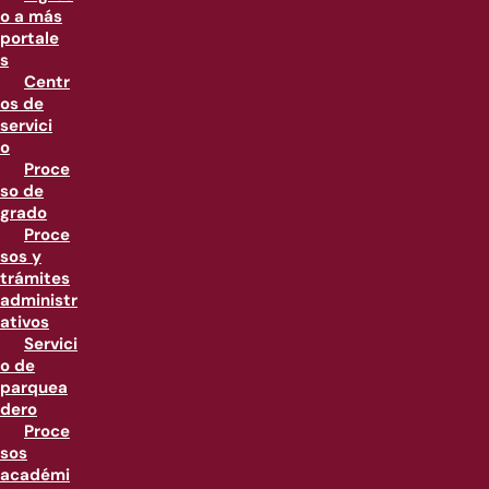
o a más
portale
s
Centr
os de
servici
o
Proce
so de
grado
Proce
sos y
trámites
administr
ativos
Servici
o de
parquea
dero
Proce
sos
académi