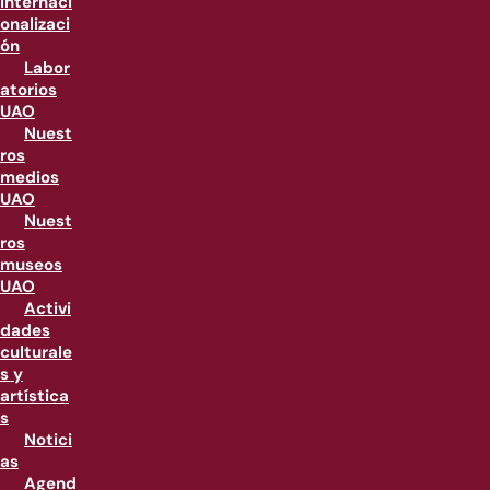
internaci
onalizaci
ón
Labor
atorios
UAO
Nuest
ros
medios
UAO
Nuest
ros
museos
UAO
Activi
dades
culturale
s y
artística
s
Notici
as
Agend