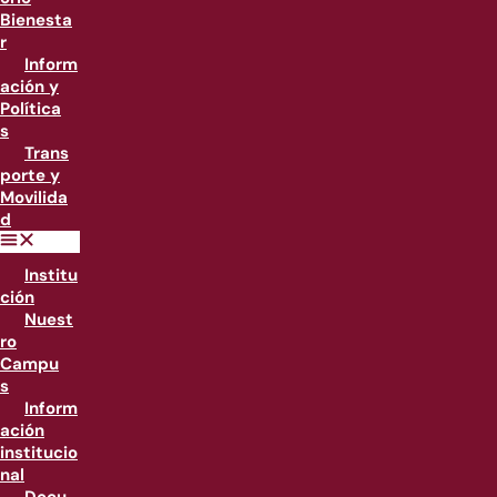
Bienesta
r
Inform
ación y
Política
s
Trans
porte y
Movilida
d
Institu
ción
Nuest
ro
Campu
s
Inform
ación
institucio
nal