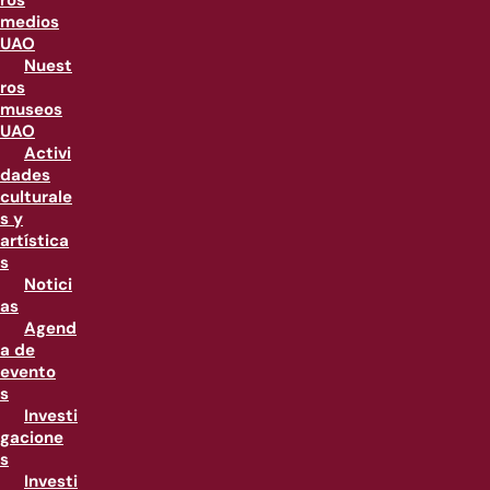
ros
medios
UAO
Nuest
ros
museos
UAO
Activi
dades
culturale
s y
artística
s
Notici
as
Agend
a de
evento
s
Investi
gacione
s
Investi