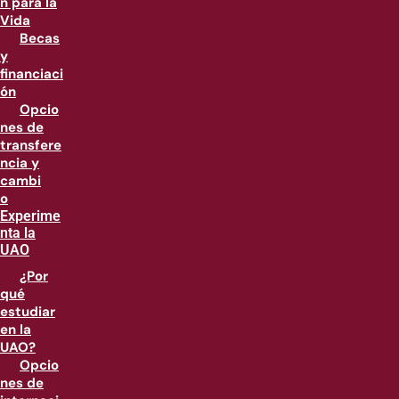
n para la
Vida
Becas
y
financiaci
ón
Opcio
nes de
transfere
ncia y
cambi
o
Experime
nta la
UAO
¿Por
qué
estudiar
en la
UAO?
Opcio
nes de