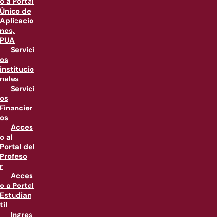
o a Portal
Único de
Aplicacio
nes,
PUA
Servici
os
institucio
nales
Servici
os
Financier
os
Acces
o al
Portal del
Profeso
r
Acces
o a Portal
Estudian
til
Ingres