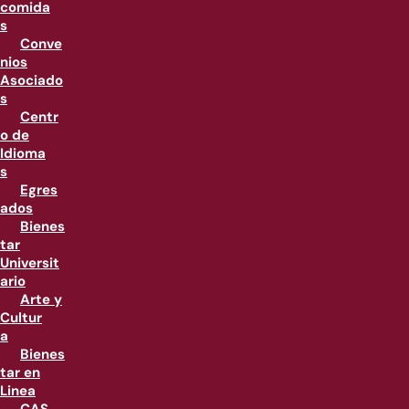
comida
s
Conve
nios
Asociado
s
Centr
o de
Idioma
s
Egres
ados
Bienes
tar
Universit
ario
Arte y
Cultur
a
Bienes
tar en
Linea