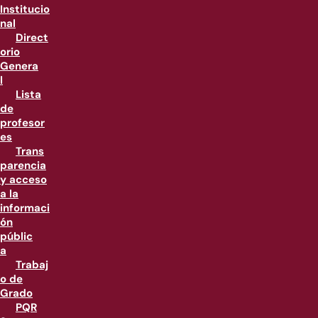
Institucio
nal
Direct
orio
Genera
l
Lista
de
profesor
es
Trans
parencia
y acceso
a la
informaci
ón
públic
a
Trabaj
o de
Grado
PQR