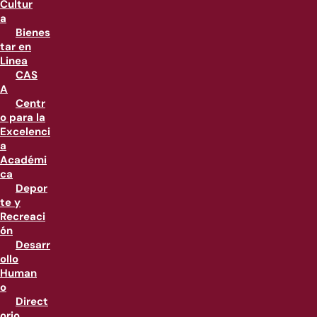
Cultur
a
Bienes
tar en
Linea
CAS
A
Centr
o para la
Excelenci
a
Académi
ca
Depor
te y
Recreaci
ón
Desarr
ollo
Human
o
Direct
orio