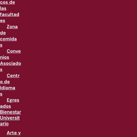
cos de
las
facultad
es
Zona
de
comida
s
Conve
nios
Asociado
s
Centr
o de
Idioma
s
Egres
ados
Bienestar
Universit
ario
Arte y