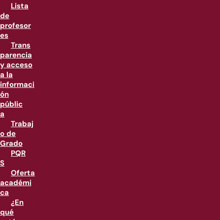
Lista
de
profesor
es
Trans
parencia
y acceso
a la
informaci
ón
públic
a
Trabaj
o de
Grado
PQR
S
Oferta
académi
ca
¿En
qué