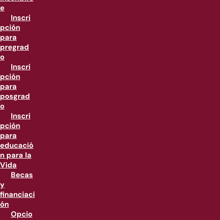
e
Inscri
pción
para
pregrad
o
Inscri
pción
para
posgrad
o
Inscri
pción
para
educació
n para la
Vida
Becas
y
financiaci
ón
Opcio