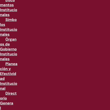
Docu
mentos
Institucio
nales
Símbo
los
institucio
nales
Órgan
os de
Gobierno
Institucio
nales
Planea
ción y
Efectivid
ad
Institucio
nal
Direct
orio
Genera
l