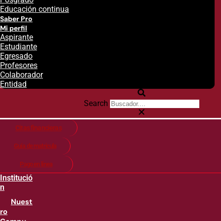
Educación continua
Saber Pro
Mi perfil
Aspirante
Estudiante
Egresado
Profesores
Colaborador
Entidad
Search
Citas financieras
Guía de matricula
Pago en línea
Institució
n
Nuest
ro