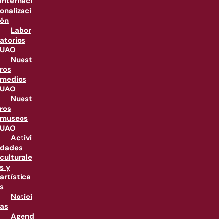
internaci
onalizaci
ón
Labor
atorios
UAO
Nuest
ros
medios
UAO
Nuest
ros
museos
UAO
Activi
dades
culturale
s y
artística
s
Notici
as
Agend