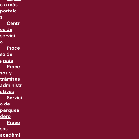
o a más
portale
s
Centr
os de
servici
o
Proce
so de
grado
Proce
sos y
trámites
administr
ativos
Servici
o de
parquea
dero
Proce
sos
académi