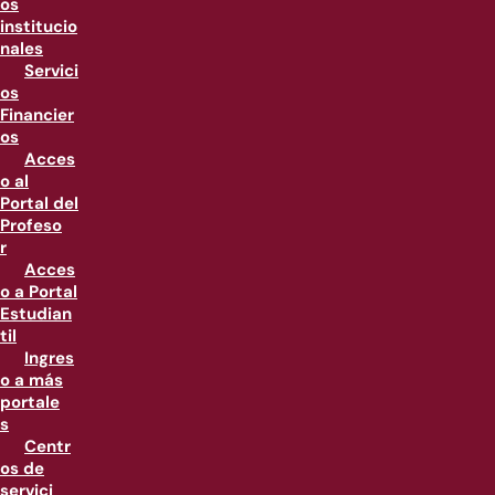
os
institucio
nales
Servici
os
Financier
os
Acces
o al
Portal del
Profeso
r
Acces
o a Portal
Estudian
til
Ingres
o a más
portale
s
Centr
os de
servici