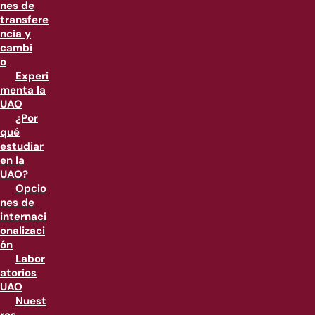
nes de
transfere
ncia y
cambi
o
Experi
menta la
UAO
¿Por
qué
estudiar
en la
UAO?
Opcio
nes de
internaci
onalizaci
ón
Labor
atorios
UAO
Nuest