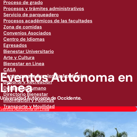
Proceso de grado
Procesos y trámites administrativos
Servicio de parqueadero
Procesos académicos de las facultades
Zona de comidas
Convenios Asociados
Centro de Idiomas
Egresados
Bienestar Universitario
Arte y Cultura
Bienestar en Linea
CASA
Eventos Autónoma en
Centro para la Excelencia Académica
Deporte y Recreación
Línea
Desarrollo Humano
Directorio Bienestar
Universidad Autónoma de Occidente.
Información y Políticas
Transporte y Movilidad
Eventos Autónoma en Línea