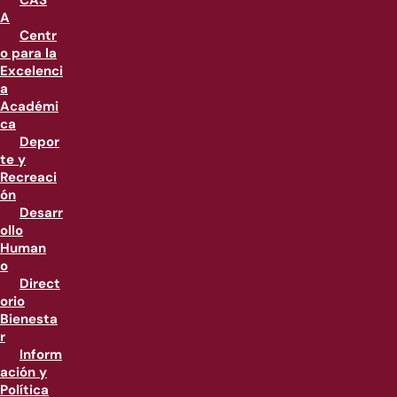
CAS
A
Centr
o para la
Excelenci
a
Académi
ca
Depor
te y
Recreaci
ón
Desarr
ollo
Human
o
Direct
orio
Bienesta
r
Inform
ación y
Política