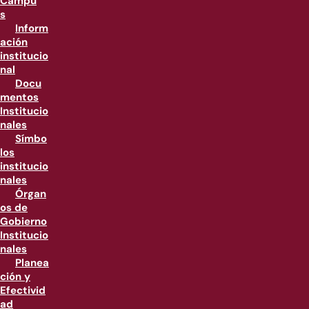
Campu
s
Inform
ación
institucio
nal
Docu
mentos
Institucio
nales
Símbo
los
institucio
nales
Órgan
os de
Gobierno
Institucio
nales
Planea
ción y
Efectivid
ad