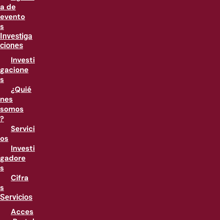
a de
evento
s
Investiga
ciones
Investi
gacione
s
¿Quié
nes
somos
?
Servici
os
Investi
gadore
s
Cifra
s
Servicios
Acces