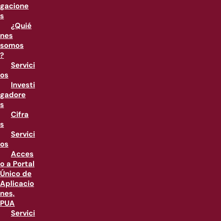
gacione
s
¿Quié
nes
somos
?
Servici
os
Investi
gadore
s
Cifra
s
Servici
os
Acces
o a Portal
Único de
Aplicacio
nes,
PUA
Servici