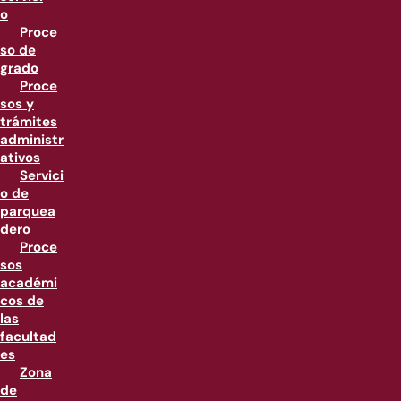
o
Proce
so de
grado
Proce
sos y
trámites
administr
ativos
Servici
o de
parquea
dero
Proce
sos
académi
cos de
las
facultad
es
Zona
de