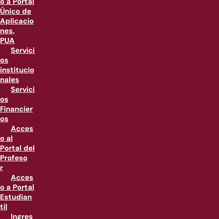
o a Portal
Único de
Aplicacio
nes,
PUA
Servici
os
institucio
nales
Servici
os
Financier
os
Acces
o al
Portal del
Profeso
r
Acces
o a Portal
Estudian
til
Ingres