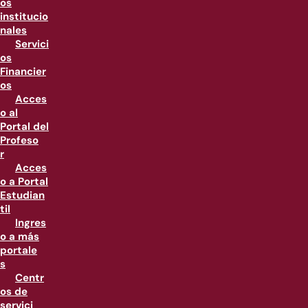
os
institucio
nales
Servici
os
Financier
os
Acces
o al
Portal del
Profeso
r
Acces
o a Portal
Estudian
til
Ingres
o a más
portale
s
Centr
os de
servici