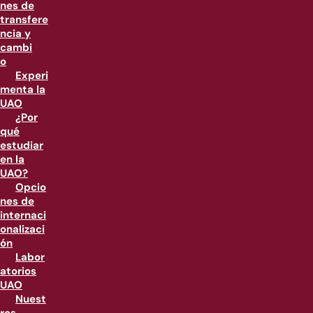
nes de
transfere
ncia y
cambi
o
Experi
menta la
UAO
¿Por
qué
estudiar
en la
UAO?
Opcio
nes de
internaci
onalizaci
ón
Labor
atorios
UAO
Nuest