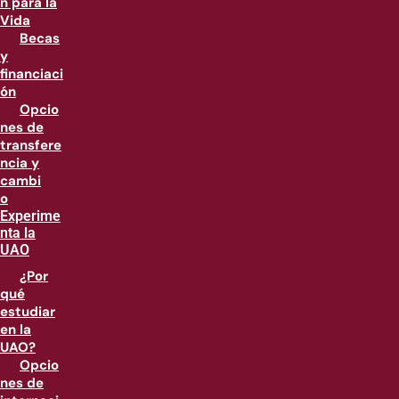
n para la
Vida
Becas
y
financiaci
ón
Opcio
nes de
transfere
ncia y
cambi
o
Experime
nta la
UAO
¿Por
qué
estudiar
en la
UAO?
Opcio
nes de