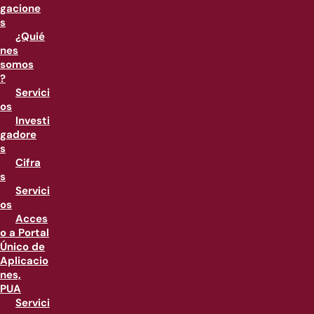
gacione
s
¿Quié
nes
somos
?
Servici
os
Investi
gadore
s
Cifra
s
Servici
os
Acces
o a Portal
Único de
Aplicacio
nes,
PUA
Servici