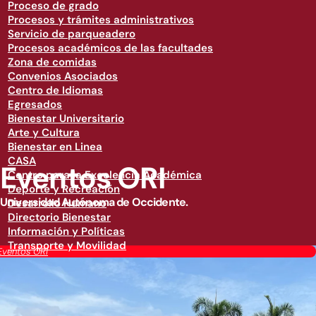
Proceso de grado
Procesos y trámites administrativos
Servicio de parqueadero
Procesos académicos de las facultades
Zona de comidas
Convenios Asociados
Centro de Idiomas
Egresados
Bienestar Universitario
Arte y Cultura
Bienestar en Linea
CASA
Eventos ORI
Centro para la Excelencia Académica
Deporte y Recreación
Universidad Autónoma de Occidente.
Desarrollo Humano
Directorio Bienestar
Información y Políticas
Transporte y Movilidad
Eventos ORI