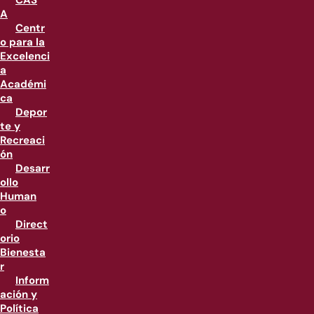
CAS
A
Centr
o para la
Excelenci
a
Académi
ca
Depor
te y
Recreaci
ón
Desarr
ollo
Human
o
Direct
orio
Bienesta
r
Inform
ación y
Política