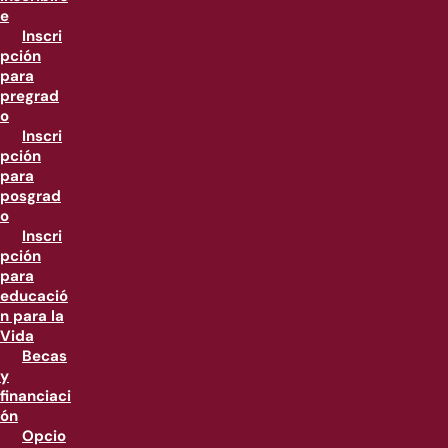
e
Inscri
pción
para
pregrad
o
Inscri
pción
para
posgrad
o
Inscri
pción
para
educació
n para la
Vida
Becas
y
financiaci
ón
Opcio