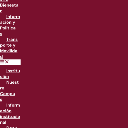
Bienesta
r
Inform
ación y
Política
s
Trans
porte y
Movilida
d
Institu
ción
Nuest
ro
Campu
s
Inform
ación
institucio
nal