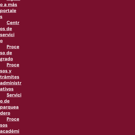
o a más
portale
s
Centr
os de
servici
o
Proce
so de
grado
Proce
sos y
trámites
administr
ativos
Servici
o de
parquea
dero
Proce
sos
académi