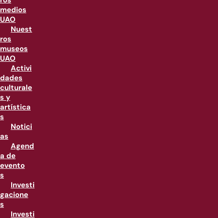
ros
medios
UAO
Nuest
ros
museos
UAO
Activi
dades
culturale
s y
artística
s
Notici
as
Agend
a de
evento
s
Investi
gacione
s
Investi