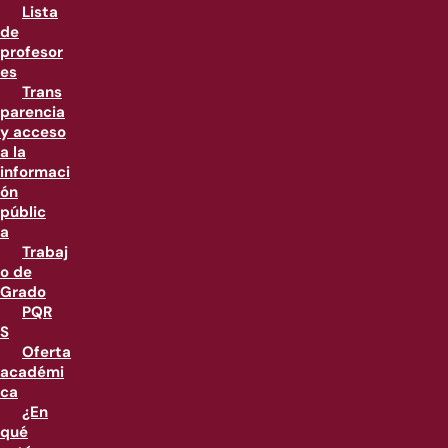
Lista
de
profesor
es
Trans
parencia
y acceso
a la
informaci
ón
públic
a
Trabaj
o de
Grado
PQR
S
Oferta
académi
ca
¿En
qué