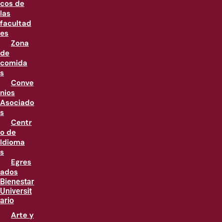
cos de
las
facultad
es
Zona
de
comida
s
Conve
nios
Asociado
s
Centr
o de
Idioma
s
Egres
ados
Bienestar
Universit
ario
Arte y