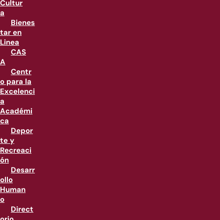
Cultur
a
Bienes
tar en
Linea
CAS
A
Centr
o para la
Excelenci
a
Académi
ca
Depor
te y
Recreaci
ón
Desarr
ollo
Human
o
Direct
orio