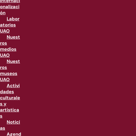
internaci
onalizaci
ón
Labor
atorios
UAO
Nuest
ros
medios
UAO
Nuest
ros
museos
UAO
Activi
dades
culturale
s y
artística
s
Notici
as
Agend