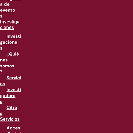
a de
evento
s
Investiga
ciones
Investi
gacione
s
¿Quié
nes
somos
?
Servici
os
Investi
gadore
s
Cifra
s
Servicios
Acces