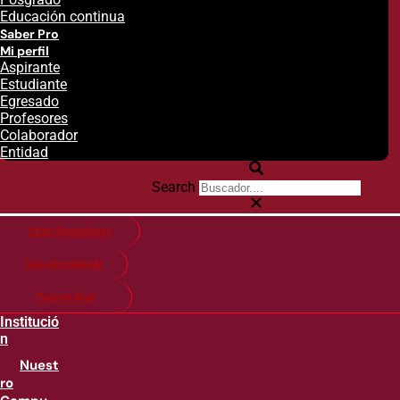
Educación continua
Saber Pro
Mi perfil
Aspirante
Estudiante
Egresado
Profesores
Colaborador
Entidad
Search
Citas financieras
Guía de matricula
Pago en línea
Institució
n
Nuest
ro