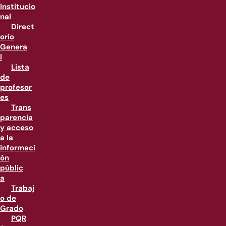
Institucio
nal
Direct
orio
Genera
l
Lista
de
profesor
es
Trans
parencia
y acceso
a la
informaci
ón
públic
a
Trabaj
o de
Grado
PQR