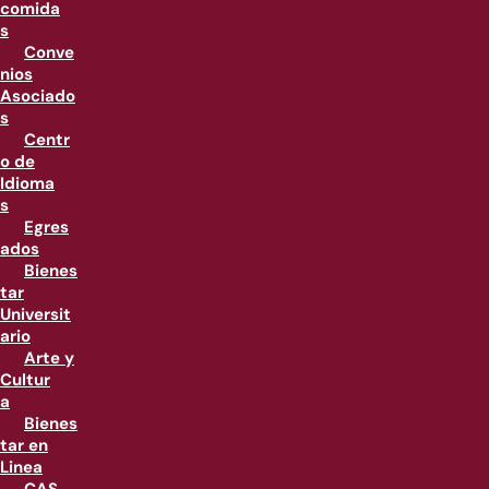
comida
s
Conve
nios
Asociado
s
Centr
o de
Idioma
s
Egres
ados
Bienes
tar
Universit
ario
Arte y
Cultur
a
Bienes
tar en
Linea