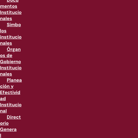
Docu
mentos
Institucio
nales
Símbo
los
institucio
nales
Órgan
os de
Gobierno
Institucio
nales
Planea
ción y
Efectivid
ad
Institucio
nal
Direct
orio
Genera
l