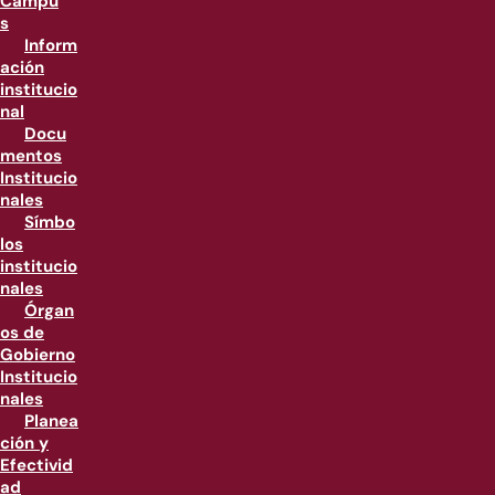
Campu
s
Inform
ación
institucio
nal
Docu
mentos
Institucio
nales
Símbo
los
institucio
nales
Órgan
os de
Gobierno
Institucio
nales
Planea
ción y
Efectivid
ad