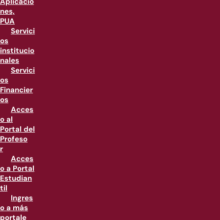
Aplicacio
nes,
PUA
Servici
os
institucio
nales
Servici
os
Financier
os
Acces
o al
Portal del
Profeso
r
Acces
o a Portal
Estudian
til
Ingres
o a más
portale