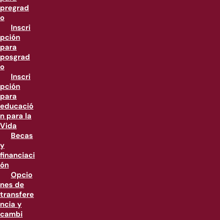
pregrad
o
Inscri
pción
para
posgrad
o
Inscri
pción
para
educació
n para la
Vida
Becas
y
financiaci
ón
Opcio
nes de
transfere
ncia y
cambi