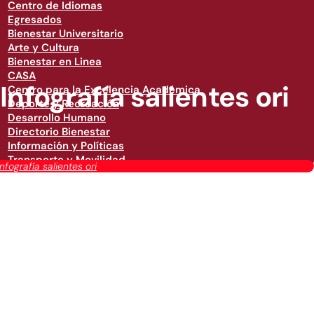
Centro de Idiomas
Egresados
Bienestar Universitario
Arte y Cultura
Bienestar en Linea
CASA
Infografía salientes ori
Centro para la Excelencia Académica
Deporte y Recreación
Desarrollo Humano
Directorio Bienestar
Información y Políticas
Transporte y Movilidad
Infografía salientes ori