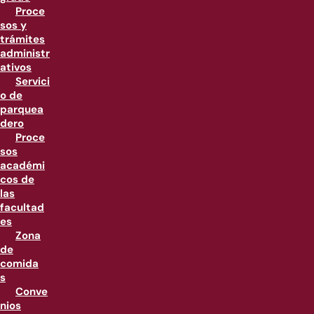
Proce
sos y
trámites
administr
ativos
Servici
o de
parquea
dero
Proce
sos
académi
cos de
las
facultad
es
Zona
de
comida
s
Conve
nios