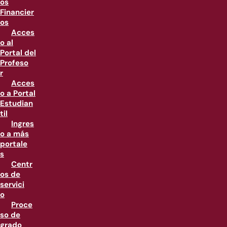
os
Financier
os
Acces
o al
Portal del
Profeso
r
Acces
o a Portal
Estudian
til
Ingres
o a más
portale
s
Centr
os de
servici
o
Proce
so de
grado