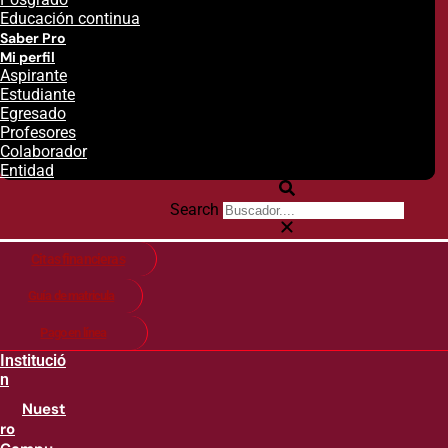
Educación continua
Saber Pro
Mi perfil
Aspirante
Estudiante
Egresado
Profesores
Colaborador
Entidad
Search
Citas financieras
Guía de matricula
Pago en línea
Institució
n
Nuest
ro