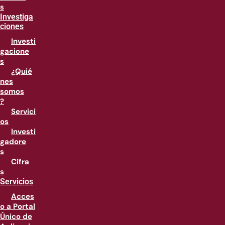
s
Investiga
ciones
Investi
gacione
s
¿Quié
nes
somos
?
Servici
os
Investi
gadore
s
Cifra
s
Servicios
Acces
o a Portal
Único de