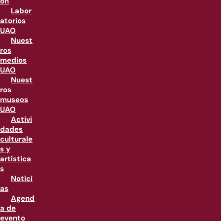
ón
Labor
atorios
UAO
Nuest
ros
medios
UAO
Nuest
ros
museos
UAO
Activi
dades
culturale
s y
artística
s
Notici
as
Agend
a de
evento