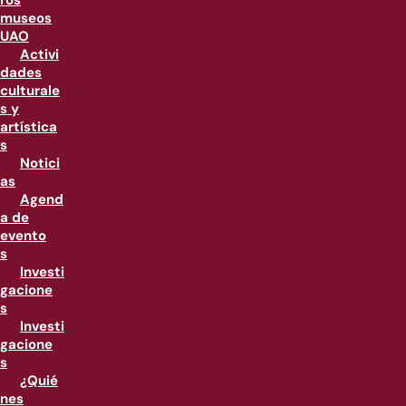
ros
museos
UAO
Activi
dades
culturale
s y
artística
s
Notici
as
Agend
a de
evento
s
Investi
gacione
s
Investi
gacione
s
¿Quié
nes