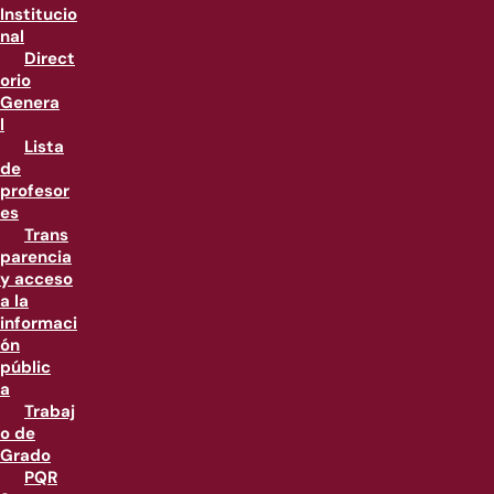
Institucio
nal
Direct
orio
Genera
l
Lista
de
profesor
es
Trans
parencia
y acceso
a la
informaci
ón
públic
a
Trabaj
o de
Grado
PQR