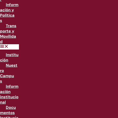
Inform
ación y
Política
s
Trans
porte y
Movilida
d
Institu
ción
Nuest
ro
Campu
s
Inform
ación
institucio
nal
Docu
mentos