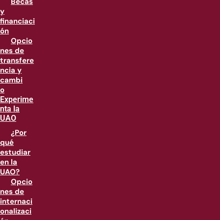
Becas
y
financiaci
ón
Opcio
nes de
transfere
ncia y
cambi
o
Experime
nta la
UAO
¿Por
qué
estudiar
en la
UAO?
Opcio
nes de
internaci
onalizaci