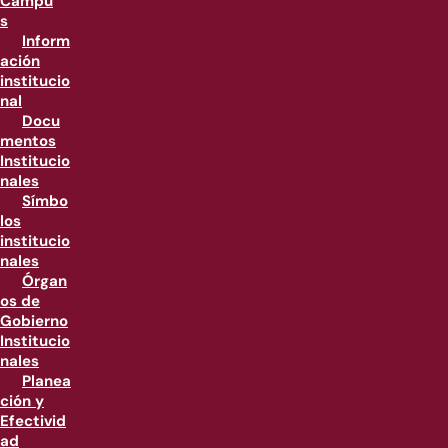
Campu
s
Inform
ación
institucio
nal
Docu
mentos
Institucio
nales
Símbo
los
institucio
nales
Órgan
os de
Gobierno
Institucio
nales
Planea
ción y
Efectivid
ad