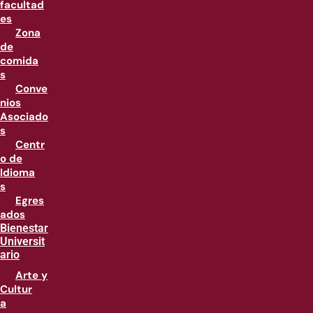
facultad
es
Zona
de
comida
s
Conve
nios
Asociado
s
Centr
o de
Idioma
s
Egres
ados
Bienestar
Universit
ario
Arte y
Cultur
a