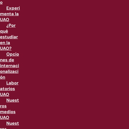
o
Experi
menta la
UAO
¿Por
qué
estudiar
en la
UAO?
Opcio
nes de
internaci
onalizaci
ón
Labor
atorios
UAO
Nuest
ros
medios
UAO
Nuest